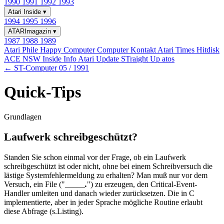
1990
1991
1992
1993
Atari Inside
▾
1994
1995
1996
ATARImagazin
▾
1987
1988
1989
Atari Phile
Happy Computer
Computer Kontakt
Atari Times
Hitdisk
ACE NSW Inside Info
Atari Update
STraight Up
atos
← ST-Computer 05 / 1991
Quick-Tips
Grundlagen
Laufwerk schreibgeschützt?
Standen Sie schon einmal vor der Frage, ob ein Laufwerk
schreibgeschützt ist oder nicht, ohne bei einem Schreibversuch die
lästige Systemfehlermeldung zu erhalten? Man muß nur vor dem
Versuch, ein File ("_____
.
") zu erzeugen, den Critical-Event-
Handler umleiten und danach wieder zurücksetzen. Die in C
implementierte, aber in jeder Sprache mögliche Routine erlaubt
diese Abfrage (s.Listing).