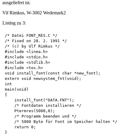
ausgeliefert ist.
Vif Rimkus, W-3002 Wedemark2
Listing zu 3:
/* Datei FONT_RES.C */

/* Fixed on 28. 2. 1991 */

/* (c) by Ulf Rimkus */

#include <linea.h>

#include <stdio.h>

#include <stdlib.h>

#include <tos.h>

void install_font(const char *new_font);

extern void newsystem_fnt(void);

int

main(void)

{

    install_font("DATA.FNT");

    /* Fontdaten installieren */

    Ptermres(5000,0);

    /* Programm beenden und */

    /* 5000 Byte für Font im Speicher halten */ 

    return 0;

}
