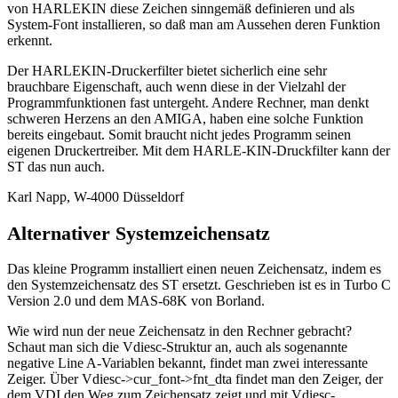
von HARLEKIN diese Zeichen sinngemäß definieren und als
System-Font installieren, so daß man am Aussehen deren Funktion
erkennt.
Der HARLEKIN-Druckerfilter bietet sicherlich eine sehr
brauchbare Eigenschaft, auch wenn diese in der Vielzahl der
Programmfunktionen fast untergeht. Andere Rechner, man denkt
schweren Herzens an den AMIGA, haben eine solche Funktion
bereits eingebaut. Somit braucht nicht jedes Programm seinen
eigenen Druckertreiber. Mit dem HARLE-KIN-Druckfilter kann der
ST das nun auch.
Karl Napp, W-4000 Düsseldorf
Alternativer Systemzeichensatz
Das kleine Programm installiert einen neuen Zeichensatz, indem es
den Systemzeichensatz des ST ersetzt. Geschrieben ist es in Turbo C
Version 2.0 und dem MAS-68K von Borland.
Wie wird nun der neue Zeichensatz in den Rechner gebracht?
Schaut man sich die Vdiesc-Struktur an, auch als sogenannte
negative Line A-Variablen bekannt, findet man zwei interessante
Zeiger. Über Vdiesc->cur_font->fnt_dta findet man den Zeiger, der
dem VDI den Weg zum Zeichensatz zeigt und mit Vdiesc-