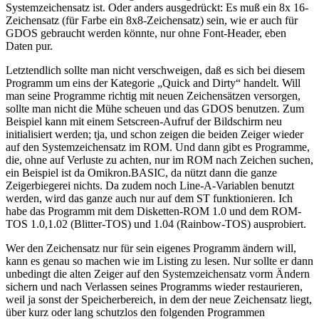
Systemzeichensatz ist. Oder anders ausgedrückt: Es muß ein 8x 16-
Zeichensatz (für Farbe ein 8x8-Zeichensatz) sein, wie er auch für
GDOS gebraucht werden könnte, nur ohne Font-Header, eben
Daten pur.
Letztendlich sollte man nicht verschweigen, daß es sich bei diesem
Programm um eins der Kategorie „Quick and Dirty“ handelt. Will
man seine Programme richtig mit neuen Zeichensätzen versorgen,
sollte man nicht die Mühe scheuen und das GDOS benutzen. Zum
Beispiel kann mit einem Setscreen-Aufruf der Bildschirm neu
initialisiert werden; tja, und schon zeigen die beiden Zeiger wieder
auf den Systemzeichensatz im ROM. Und dann gibt es Programme,
die, ohne auf Verluste zu achten, nur im ROM nach Zeichen suchen,
ein Beispiel ist da Omikron.BASIC, da nützt dann die ganze
Zeigerbiegerei nichts. Da zudem noch Line-A-Variablen benutzt
werden, wird das ganze auch nur auf dem ST funktionieren. Ich
habe das Programm mit dem Disketten-ROM 1.0 und dem ROM-
TOS 1.0,1.02 (Blitter-TOS) und 1.04 (Rainbow-TOS) ausprobiert.
Wer den Zeichensatz nur für sein eigenes Programm ändern will,
kann es genau so machen wie im Listing zu lesen. Nur sollte er dann
unbedingt die alten Zeiger auf den Systemzeichensatz vorm Ändern
sichern und nach Verlassen seines Programms wieder restaurieren,
weil ja sonst der Speicherbereich, in dem der neue Zeichensatz liegt,
über kurz oder lang schutzlos den folgenden Programmen