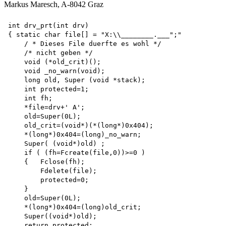
Markus Maresch, A-8042 Graz
int drv_prt(int drv)

{ static char file[] = "X:\\________.___";"

    / * Dieses File duerfte es wohl */ 

    /* nicht geben */

    void (*old_crit)(); 

    void _no_warn(void); 

    long old, Super (void *stack); 

    int protected=1; 

    int fh;

    *file=drv+' A'; 

    old=Super(0L);

    old_crit=(void*)(*(long*)0x404);

    *(long*)0x404=(long)_no_warn;

    Super( (void*)old) ;

    if ( (fh=Fcreate(file,0))>=0 )

    {   Fclose(fh);

        Fdelete(file); 

        protected=0;

    }

    old=Super(0L);

    *(long*)0x404=(long)old_crit;

    Super((void*)old); 

    return protected;
