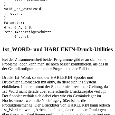
}

void _no_warn(void)

{ return;

}

Parameter: 

drv: 0=A, 1=B, ..

ret: 1=schreibgeschützt

1st_WORD- und HARLEKIN-Druck-Utilities
Bei der Zusammenarbeit beider Programme gibt es an sich keine
Probleme, doch kann man sie noch besser kombinieren, als das in
der Grundkonfiguration beider Programme der Fall ist.
Druckt 1st_Word, so sind der HARLEKIN-Spooler und -
Druckfilter automatisch mit aktiv, da diese sich ins System
einklinken. Leider kommt der Spooler nicht recht zur Geltung, da
1st_Word nicht gerade über eine schnelle Druckausgabe verfügt.
Der Spooler verhält sich dabei eher wie ein Getränkelager im
Hochsommer, wenn die Nachfrage größer ist als die
Produktionsmenge. Der Druckfilter von HARLEKIN kann jedoch
1st_Word ein wenig Arbeit abnehmen, da er in einem Punkt genau
über dieselben Funktionen verfügt, nämlich die Konvertierung von