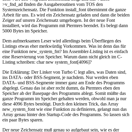
>v_fnd_ad finden die Ausgaberoutinen vom TOS den
Systemzeichensatz. Die Funktion install_font übernimmt die ganze
Arbeit für uns. Es wird ein Zeichensatz geladen und dann die beiden
Zeiger auf unsren Zeichensatz umgebogen. Ist der neue Font
installiert, wird das Programm mit Ptermres beendet. Es belegt dann
5000 Bytes im Speicher.
Dem aufmerksamen Leser wird allerdings beim Überfliegen des
Listings etwas eher merkwürdig Vorkommen. Was ist denn das für
eine Funktion new_system_fnt? Im Assembler-Listing ist es einfach
eine Reservierung von Speicher. Warum dann nicht gleich im C-
Listing schreiben: char new system_font[4096]?
Die Erklärung: Der Linker von Turbo C legt alles, was Daten sind,
ins DATA- oder BSS-Segment, je nachdem. Nur werden eben
DATA- und BSS-Segmente immer ganz am Ende des Programms
abgelegt. Genau das ist aber recht dumm, da Ptermres eben den
Speicher ab der Basepage des Programms ablegt. Somit müßte das
ganze Programm im Speicher gehalten werden, obwohl man ja nur
diese 4096 Bytes benötigt. Durch den kleinen Trick, das Array
new_system_font wie eine Funktion zu definieren, gelangt nun das
Array genau hinter den Startup-Code des Programms. So lassen sich
ein paar Bytes sparen.
Der neue Zeichensatz muß genau so aufgebaut sein, wie es der