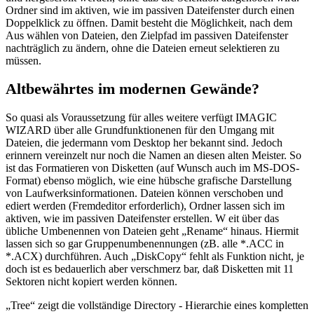
Ordner sind im aktiven, wie im passiven Dateifenster durch einen
Doppelklick zu öffnen. Damit besteht die Möglichkeit, nach dem
Aus wählen von Dateien, den Zielpfad im passiven Dateifenster
nachträglich zu ändern, ohne die Dateien erneut selektieren zu
müssen.
Altbewährtes im modernen Gewände?
So quasi als Voraussetzung für alles weitere verfügt IMAGIC
WIZARD über alle Grundfunktionenen für den Umgang mit
Dateien, die jedermann vom Desktop her bekannt sind. Jedoch
erinnern vereinzelt nur noch die Namen an diesen alten Meister. So
ist das Formatieren von Disketten (auf Wunsch auch im MS-DOS-
Format) ebenso möglich, wie eine hübsche grafische Darstellung
von Laufwerksinformationen. Dateien können verschoben und
ediert werden (Fremdeditor erforderlich), Ordner lassen sich im
aktiven, wie im passiven Dateifenster erstellen. W eit über das
übliche Umbenennen von Dateien geht „Rename“ hinaus. Hiermit
lassen sich so gar Gruppenumbenennungen (zB. alle *.ACC in
*.ACX) durchführen. Auch „DiskCopy“ fehlt als Funktion nicht, je
doch ist es bedauerlich aber verschmerz bar, daß Disketten mit 11
Sektoren nicht kopiert werden können.
„Tree“ zeigt die vollständige Directory - Hierarchie eines kompletten