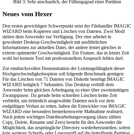
Bild 3: Sehr anschaulich, der Füllungsgrad einer Partition
Neues vom Hexer
Den ersten gewichtigen Schwerpunkt setzt der Filehandler IMAGIC
WIZARD beim Kopieren und Löschen von Dateien. Zwei Modi
stehen dem Anwender zur Verfügung. Der eine arbeitet in
gewohnter Desktop-Geschwindigkeit mit ausführlichen
Informationen zur aktuellen Datei, der andere leistet gleiches in
extrem optimierter Geschwindigkeit. Ein Feature, das in letzter Zeit
wohl bei keinem Tool mit professionellem Anspruch fehlen darf.
Zur eindrucksvollen Demonstration der Leistungsfähigkeit dieser
Hochgeschwindigkeitsoption soll folgende Benchmark genügen:
Für das Löschen von 71 Dateien von Diskette benötigt IMAGIC
WIZARD lediglich 7 Sekunden. Das Desktop verhilft dem
Anwender beim gleichen Arbeitsgang zu einer über zweiminütigen
Zwangspause. Da gerade beim schnellen Löschen keine Zeit
verbleibt, um irrtümlich ausgewählte Dateien noch vor dem
endgültigen Verlust zu retten, haben die Entwickler von IMAGIC
WIZARD eine besonders bemerkenswerte Maßnahme realisiert.
Nach jedem wichtigen Dateibearbeitungsvorgang (dazu zählen
Copy, Delete, Rename und Zero) besteht für den Anwender die
Möglichkeit, das ursprüngliche Directory wiederherzustellen, sofern
kein weiterer Schreib- oder Lesezugriff auf die betreffende Partition