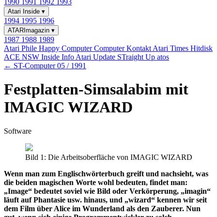
1990
1991
1992
1993
Atari Inside
▾
1994
1995
1996
ATARImagazin
▾
1987
1988
1989
Atari Phile
Happy Computer
Computer Kontakt
Atari Times
Hitdisk
ACE NSW Inside Info
Atari Update
STraight Up
atos
← ST-Computer 05 / 1991
Festplatten-Simsalabim mit
IMAGIC WIZARD
Software
Bild 1: Die Arbeitsoberfläche von IMAGIC WIZARD
Wenn man zum Englischwörterbuch greift und nachsieht, was
die beiden magischen Worte wohl bedeuten, findet man:
„Image“ bedeutet soviel wie Bild oder Verkörperung, „imagin“
läuft auf Phantasie usw. hinaus, und „wizard“ kennen wir seit
dem Film über Alice im Wunderland als den Zauberer. Nun