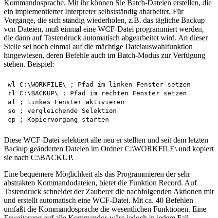
Kommandosprache. Mit ihr können Sie Batch-Dateien erstellen, die
ein implementierter Interpreter selbstständig abarbeitet. Für
Vorgänge, die sich ständig wiederholen, z.B. das tägliche Backup
von Dateien, muß einmal eine WCF-Datei programmiert werden,
die dann auf Tastendruck automatisch abgearbeitet wird. An dieser
Stelle sei noch einmal auf die mächtige Dateiauswahlfunktion
hingewiesen, deren Befehle auch im Batch-Modus zur Verfügung
stehen. Beispiel:
wl C:\WORKFILE\ ; Pfad im linken Fenster setzen

rl C:\BACKUP\ ; Pfad im rechten Fenster setzen

al ; linkes Fenster aktivieren

so ; vergleichende Selektion

Diese WCF-Datei selektiert alle neu er stellten und seit dem letzten
Backup geänderten Dateien im Ordner C:\WORKFILE\ und kopiert
sie nach C:\BACKUP.
Eine bequemere Möglichkeit als das Programmieren der sehr
abstrakten Kommandodateien, bietet die Funktion Record. Auf
Tastendruck schneidet der Zauberer die nachfolgenden Aktionen mit
und erstellt automatisch eine WCF-Datei. Mit ca. 40 Befehlen
umfaßt die Kommandosprache die wesentlichen Funktionen. Eine
Erweiterung auf alle Kommandos wäre jedoch in jedem Fall