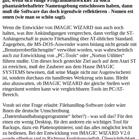
gut, wenn sich einige Programmentwickler zu solch
phantasiebehafteter Namensgebung entschlossen haben, dann
muß die Software das doch irgendwie reflektieren - Nomen est
omen (wie man so schön sagt).
Wenn die Entwickler von IMAGIC WIZARD nun auch noch
halten, was ihre Ankündigungen versprechen, dann verfügt die ST-
Anhängerschaft in puncto Filehandling über AT-üblichen Standard.
Zugegeben, die MS-DOS-Anwender waren bislang nicht gerade mit
„Benutzeroberflächengüte“ verwöhnt worden, was wahrscheinlich
auch zur Entwicklung von „PC-Tools“ oder „Norton Utilities“
führen mußte. Um dieses hoch gesteckte Ziel auch auf dem Atari ST
zu erreichen, muß der Zauberer aus dem Hause IMAGIC
SYSTEMS beweisen, daß seine Magie nicht nur Augenwischerei
ist, sondern durchaus ein handfestes Werkzeug sein kann. Bleibt
also abzuwarten, ob IMAGIC WIZARD der gleiche Stellen wert
eingeräumt werden kann wie vergleichbaren Tools im PC/AT-
Bereich.
Vorab sei eine Frage erlaubt: Filehandling-Software (oder wäre
Ihnen die deutsche Umschreibung
„Dateienhandhabungsprogramme“ lieber?) - was soll das? Für den
einen ein wenig Desktop, für den anderen ein wichtiges Tool für
Backups, dazu ein Plattenoptimierer, und das alles möglichst leicht
zu bedienen. Bei der Entwicklung von IMAGIC WIZARD V2.0
wurde offenbar viel in Richtung Funktionsvielfalt, Übersichtlichkeit