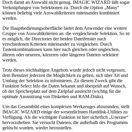
Doch damit an Auswahl nicht genug. IMAGIC WIZARD läßt sogar
Verknüpfungen von Selektionen zu. Durch die Option „Many“
können beliebig viele Auswahlkriterien miteinander kombiniert
werden.
Die Hauptbedienungsoberfläche bietet dem Anwender eine weitere
Gruppe von Auswahlkriterien an: die vergleichende Selektion. So ist
es möglich, die Directories der beiden Dateifenster nach
verschiedenen Kriterien miteinander zu vergleichen. Durch
Tastenkombinationen kann hier nach gleichen oder ungleichen,
älteren oder neueren, kürzeren oder längeren Dateien selektiert
werden.
Trotz dieses reichhaltigen Angebots wurde jedoch nicht vergessen,
dem Benutzer jederzeit die Möglichkeit zu geben, sich über Art und
Umfang der Selektion zu informieren. Zu diesem Zweck gibt die
Funktion Select Info die Daten bekannt und überprüft auf Wunsch,
ob der Speicherplatz auf dem Zielpfad ausreicht (wichtig für die
optimale Ausnutzung von Disketten und RAM-Disks).
Um das Gesamtbild eines komplexen Werkzeuges abzurunden, stellt
IMAGIC WIZARD einige der wesentlichsten Harddisk-Utilities zu
Verfügung. Als die wichtigste Funktion ist hier sicherlich „Unerase“
hervorzuheben. Sie versucht Dateien, die außerhalb des Programms
gelöscht wurden, wieder herzustellen.