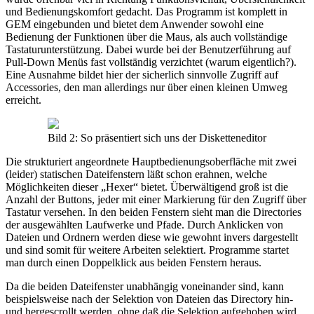
und Bedienungskomfort gedacht. Das Programm ist komplett in
GEM eingebunden und bietet dem Anwender sowohl eine
Bedienung der Funktionen über die Maus, als auch vollständige
Tastaturunterstützung. Dabei wurde bei der Benutzerführung auf
Pull-Down Menüs fast vollständig verzichtet (warum eigentlich?).
Eine Ausnahme bildet hier der sicherlich sinnvolle Zugriff auf
Accessories, den man allerdings nur über einen kleinen Umweg
erreicht.
Bild 2: So präsentiert sich uns der Disketteneditor
Die strukturiert angeordnete Hauptbedienungsoberfläche mit zwei
(leider) statischen Dateifenstern läßt schon erahnen, welche
Möglichkeiten dieser „Hexer“ bietet. Überwältigend groß ist die
Anzahl der Buttons, jeder mit einer Markierung für den Zugriff über
Tastatur versehen. In den beiden Fenstern sieht man die Directories
der ausgewählten Laufwerke und Pfade. Durch Anklicken von
Dateien und Ordnern werden diese wie gewohnt invers dargestellt
und sind somit für weitere Arbeiten selektiert. Programme startet
man durch einen Doppelklick aus beiden Fenstern heraus.
Da die beiden Dateifenster unabhängig voneinander sind, kann
beispielsweise nach der Selektion von Dateien das Directory hin-
und hergescrollt werden, ohne daß die Selektion aufgehoben wird.