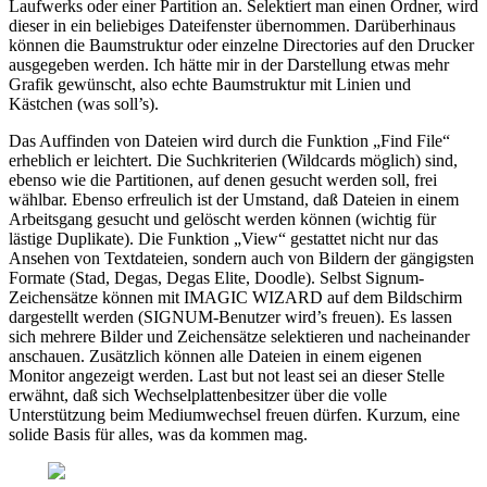
Laufwerks oder einer Partition an. Selektiert man einen Ordner, wird
dieser in ein beliebiges Dateifenster übernommen. Darüberhinaus
können die Baumstruktur oder einzelne Directories auf den Drucker
ausgegeben werden. Ich hätte mir in der Darstellung etwas mehr
Grafik gewünscht, also echte Baumstruktur mit Linien und
Kästchen (was soll’s).
Das Auffinden von Dateien wird durch die Funktion „Find File“
erheblich er leichtert. Die Suchkriterien (Wildcards möglich) sind,
ebenso wie die Partitionen, auf denen gesucht werden soll, frei
wählbar. Ebenso erfreulich ist der Umstand, daß Dateien in einem
Arbeitsgang gesucht und gelöscht werden können (wichtig für
lästige Duplikate). Die Funktion „View“ gestattet nicht nur das
Ansehen von Textdateien, sondern auch von Bildern der gängigsten
Formate (Stad, Degas, Degas Elite, Doodle). Selbst Signum-
Zeichensätze können mit IMAGIC WIZARD auf dem Bildschirm
dargestellt werden (SIGNUM-Benutzer wird’s freuen). Es lassen
sich mehrere Bilder und Zeichensätze selektieren und nacheinander
anschauen. Zusätzlich können alle Dateien in einem eigenen
Monitor angezeigt werden. Last but not least sei an dieser Stelle
erwähnt, daß sich Wechselplattenbesitzer über die volle
Unterstützung beim Mediumwechsel freuen dürfen. Kurzum, eine
solide Basis für alles, was da kommen mag.