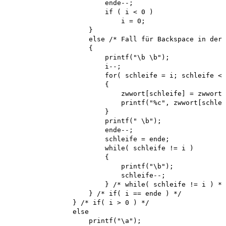
                        ende--; 

                        if ( i < 0 ) 

                            i = 0;

                    }

                    else /* Fall für Backspace in der 
                    {

                        printf("\b \b"); 

                        i--;

                        for( schleife = i; schleife < 
                        {

                            zwwort[schleife] = zwwort[
                            printf("%c", zwwort[schlei
                        }

                        printf(" \b"); 

                        ende--;

                        schleife = ende; 

                        while( schleife != i )

                        {

                            printf("\b"); 

                            schleife--;

                        } /* while( schleife != i ) */

                    } /* if( i == ende ) */

                } /* if( i > 0 ) */

                else

                    printf("\a"); 
