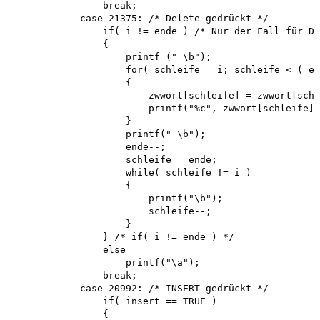
                break;

            case 21375: /* Delete gedrückt */

                if( i != ende ) /* Nur der Fall für De
                {

                    printf (" \b");

                    for( schleife = i; schleife < ( en
                    {

                        zwwort[schleife] = zwwort[schl
                        printf("%c", zwwort[schleife])
                    }

                    printf(" \b"); 

                    ende--;

                    schleife = ende; 

                    while( schleife != i )

                    {

                        printf("\b"); 

                        schleife--;

                    }

                } /* if( i != ende ) */

                else

                    printf("\a"); 

                break;

            case 20992: /* INSERT gedrückt */ 

                if( insert == TRUE )

                {
