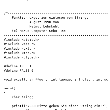
/*---------------------------------------------------

    Funktion exget zum einlesen von Strings 

             August 1990 von 

             Helmut Lehmkuhl 

    (c) MAXON Computer GmbH 1991

-----------------------------------------------------*
#include <stdio.h>

#include <aes.h> 

#include <ext.h>

#include <tos.h>

#include <ctype.h>

#define TRUE 1 

#define FALSE 0

void exget(char **wort, int laenge, int dfstr, int sch
main()

{

    char *eing;

    printf("\033EBitte geben Sie einen String ein:");
