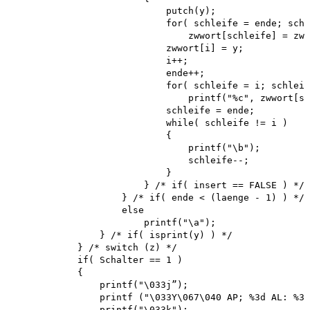
                            putch(y);

                            for( schleife = ende; schl
                                zwwort[schleife] = zww
                            zwwort[i] = y; 

                            i++; 

                            ende++;

                            for( schleife = i; schleif
                                printf("%c", zwwort[sc
                            schleife = ende; 

                            while( schleife != i )

                            {

                                printf("\b"); 

                                schleife--;

                            }

                        } /* if( insert == FALSE ) */

                    } /* if( ende < (laenge - 1) ) */

                    else

                        printf("\a");

                } /* if( isprint(y) ) */

            } /* switch (z) */

            if( Schalter == 1 )

            {

                printf("\033j”);

                printf ("\033Y\067\040 AP; %3d AL: %3d
                printf("\033k");
