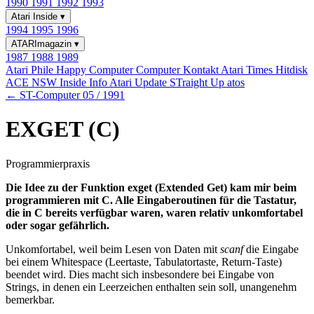
1990
1991
1992
1993
Atari Inside
▾
1994
1995
1996
ATARImagazin
▾
1987
1988
1989
Atari Phile
Happy Computer
Computer Kontakt
Atari Times
Hitdisk
ACE NSW Inside Info
Atari Update
STraight Up
atos
← ST-Computer 05 / 1991
EXGET (C)
Programmierpraxis
Die Idee zu der Funktion exget (Extended Get) kam mir beim
programmieren mit C. Alle Eingaberoutinen für die Tastatur,
die in C bereits verfügbar waren, waren relativ unkomfortabel
oder sogar gefährlich.
Unkomfortabel, weil beim Lesen von Daten mit
scanf
die Eingabe
bei einem Whitespace (Leertaste, Tabulatortaste, Return-Taste)
beendet wird. Dies macht sich insbesondere bei Eingabe von
Strings, in denen ein Leerzeichen enthalten sein soll, unangenehm
bemerkbar.