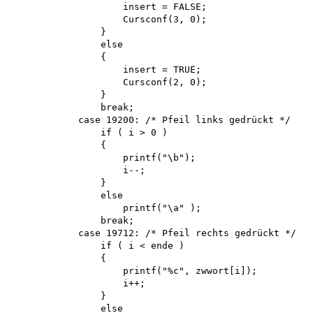
                    insert = FALSE;

                    Cursconf(3, 0);

                }

                else

                {

                    insert = TRUE;

                    Cursconf(2, 0);

                }

                break;

            case 19200: /* Pfeil links gedrückt */

                if ( i > 0 )

                {

                    printf("\b");

                    i--;

                }

                else

                    printf("\a" ); 

                break;

            case 19712: /* Pfeil rechts gedrückt */

                if ( i < ende )

                {

                    printf("%c", zwwort[i]); 

                    i++;

                }

                else
