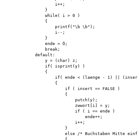
                    i++;

                }

                while( i > 0 )

                {

                    printf("\b \b");

                    i--;

                }

                ende = Ö; 

                break; 

            default:

                y = (char) z; 

                if( isprint(y) )

                {

                    if( ende < (laenge - 1) || (insert
                    {

                        if ( insert == FALSE )

                        {

                            putch(y); 

                            zwwort[i] = y; 

                            if ( i == ende ) 

                                ende++; 

                            i++;

                        }

                        else /* Buchstaben Mitte einfü
                        {
