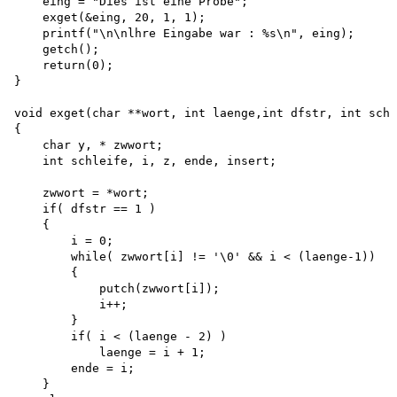
    eing = "Dies ist eine Probe"; 

    exget(&eing, 20, 1, 1);

    printf("\n\nlhre Eingabe war : %s\n", eing);

    getch(); 

    return(0);

}

void exget(char **wort, int laenge,int dfstr, int scha
{

    char y, * zwwort;

    int schleife, i, z, ende, insert;

    zwwort = *wort; 

    if( dfstr == 1 )

    {

        i = 0;

        while( zwwort[i] != '\0' && i < (laenge-1))

        {

            putch(zwwort[i]); 

            i++;

        }

        if( i < (laenge - 2) )

            laenge = i + 1; 

        ende = i;

    }
