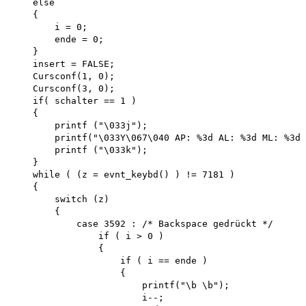
    else

    {

        i = 0; 

        ende = 0;

    }

    insert = FALSE;

    Cursconf(1, 0);

    Cursconf(3, 0);

    if( schalter == 1 )

    {

        printf ("\033j");

        printf("\033Y\067\040 AP: %3d AL: %3d ML: %3d"
        printf ("\033k");

    }

    while ( (z = evnt_keybd() ) != 7181 )

    {

        switch (z)

        {

            case 3592 : /* Backspace gedrückt */

                if ( i > 0 )

                {

                    if ( i == ende )

                    {

                        printf("\b \b"); 

                        i--; 
