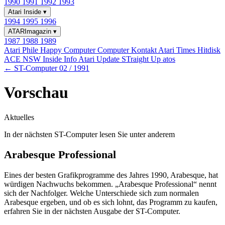
1990
1991
1992
1993
Atari Inside
▾
1994
1995
1996
ATARImagazin
▾
1987
1988
1989
Atari Phile
Happy Computer
Computer Kontakt
Atari Times
Hitdisk
ACE NSW Inside Info
Atari Update
STraight Up
atos
← ST-Computer 02 / 1991
Vorschau
Aktuelles
In der nächsten ST-Computer lesen Sie unter anderem
Arabesque Professional
Eines der besten Grafikprogramme des Jahres 1990, Arabesque, hat
würdigen Nachwuchs bekommen. „Arabesque Professional“ nennt
sich der Nachfolger. Welche Unterschiede sich zum normalen
Arabesque ergeben, und ob es sich lohnt, das Programm zu kaufen,
erfahren Sie in der nächsten Ausgabe der ST-Computer.