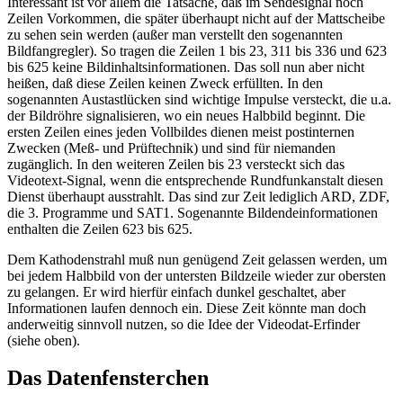
Interessant ist vor allem die Tatsache, daß im Sendesignal noch
Zeilen Vorkommen, die später überhaupt nicht auf der Mattscheibe
zu sehen sein werden (außer man verstellt den sogenannten
Bildfangregler). So tragen die Zeilen 1 bis 23, 311 bis 336 und 623
bis 625 keine Bildinhaltsinformationen. Das soll nun aber nicht
heißen, daß diese Zeilen keinen Zweck erfüllten. In den
sogenannten Austastlücken sind wichtige Impulse versteckt, die u.a.
der Bildröhre signalisieren, wo ein neues Halbbild beginnt. Die
ersten Zeilen eines jeden Vollbildes dienen meist postinternen
Zwecken (Meß- und Prüftechnik) und sind für niemanden
zugänglich. In den weiteren Zeilen bis 23 versteckt sich das
Videotext-Signal, wenn die entsprechende Rundfunkanstalt diesen
Dienst überhaupt ausstrahlt. Das sind zur Zeit lediglich ARD, ZDF,
die 3. Programme und SAT1. Sogenannte Bildendeinformationen
enthalten die Zeilen 623 bis 625.
Dem Kathodenstrahl muß nun genügend Zeit gelassen werden, um
bei jedem Halbbild von der untersten Bildzeile wieder zur obersten
zu gelangen. Er wird hierfür einfach dunkel geschaltet, aber
Informationen laufen dennoch ein. Diese Zeit könnte man doch
anderweitig sinnvoll nutzen, so die Idee der Videodat-Erfinder
(siehe oben).
Das Datenfensterchen