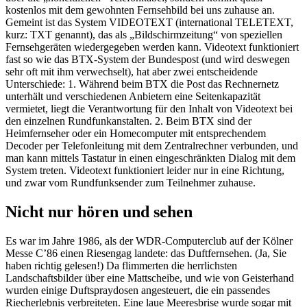
kostenlos mit dem gewohnten Fernsehbild bei uns zuhause an.
Gemeint ist das System VIDEOTEXT (international TELETEXT,
kurz: TXT genannt), das als „Bildschirmzeitung“ von speziellen
Fernsehgeräten wiedergegeben werden kann. Videotext funktioniert
fast so wie das BTX-System der Bundespost (und wird deswegen
sehr oft mit ihm verwechselt), hat aber zwei entscheidende
Unterschiede: 1. Während beim BTX die Post das Rechnernetz
unterhält und verschiedenen Anbietern eine Seitenkapazität
vermietet, liegt die Verantwortung für den Inhalt von Videotext bei
den einzelnen Rundfunkanstalten. 2. Beim BTX sind der
Heimfernseher oder ein Homecomputer mit entsprechendem
Decoder per Telefonleitung mit dem Zentralrechner verbunden, und
man kann mittels Tastatur in einen eingeschränkten Dialog mit dem
System treten. Videotext funktioniert leider nur in eine Richtung,
und zwar vom Rundfunksender zum Teilnehmer zuhause.
Nicht nur hören und sehen
Es war im Jahre 1986, als der WDR-Computerclub auf der Kölner
Messe C’86 einen Riesengag landete: das Duftfernsehen. (Ja, Sie
haben richtig gelesen!) Da flimmerten die herrlichsten
Landschaftsbilder über eine Mattscheibe, und wie von Geisterhand
wurden einige Duftspraydosen angesteuert, die ein passendes
Riecherlebnis verbreiteten. Eine laue Meeresbrise wurde sogar mit