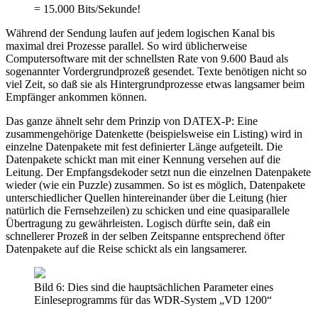
= 15.000 Bits/Sekunde!
Während der Sendung laufen auf jedem logischen Kanal bis
maximal drei Prozesse parallel. So wird üblicherweise
Computersoftware mit der schnellsten Rate von 9.600 Baud als
sogenannter Vordergrundprozeß gesendet. Texte benötigen nicht so
viel Zeit, so daß sie als Hintergrundprozesse etwas langsamer beim
Empfänger ankommen können.
Das ganze ähnelt sehr dem Prinzip von DATEX-P: Eine
zusammengehörige Datenkette (beispielsweise ein Listing) wird in
einzelne Datenpakete mit fest definierter Länge aufgeteilt. Die
Datenpakete schickt man mit einer Kennung versehen auf die
Leitung. Der Empfangsdekoder setzt nun die einzelnen Datenpakete
wieder (wie ein Puzzle) zusammen. So ist es möglich, Datenpakete
unterschiedlicher Quellen hintereinander über die Leitung (hier
natürlich die Fernsehzeilen) zu schicken und eine quasiparallele
Übertragung zu gewährleisten. Logisch dürfte sein, daß ein
schnellerer Prozeß in der selben Zeitspanne entsprechend öfter
Datenpakete auf die Reise schickt als ein langsamerer.
Bild 6: Dies sind die hauptsächlichen Parameter eines
Einleseprogramms für das WDR-System „VD 1200“