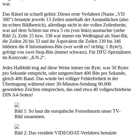
war.
Das Rätsel ist schnell gelöst: Dieses erste Verfahren (Name „VD
300") benutzte jeweils 13 Zeilen unterhalb der Austastlücken (also
im echten Bildbereich), allerdings nicht in der vollen Zeilenbreite,
was auf dem Schirm nur etwa 5 cm (von links) ausmachte (siehe
Bild 2). Zeile 25 bzw. 338 war immer ein Weißsignal als Start-Bit,
die Zeilen 26 bis 33 und ihr Äquivalent die Zeilen 339 bis 346
bildeten die 8 Informations-Bits (wer weiß es? richtig: 1 Byte!),
gefolgt von zwei Stop-Bits (immer schwarz). Für DFÜ-Spezialisten
im Kurzcode: „8.N.2“.
Jedes Halbbild trug auf diese Weise immer ein Byte, was 50 Bytes
pro Sekunde entspricht, oder umgerechnet 400 Bits pro Sekunde,
gleich 400 Baud. Das würde bei völliger Fehlerfreiheit in der
Übertragung während einer 30-Minuten-Sendung 90.000
gesendeten Zeichen entsprechen, das sind etwa 40 vollgeschriebene
DIN A4-Seiten!
Bild 1: So baut die europäische Fernsehnorm unser TV-
Bild zusammen.
Bild 2: Das veraltete VIDEODAT-Verfahren benutzte