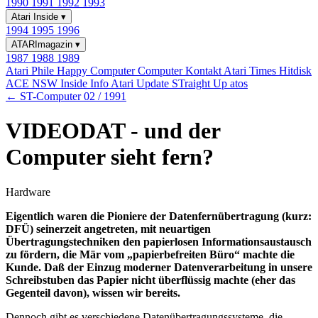
1990
1991
1992
1993
Atari Inside
▾
1994
1995
1996
ATARImagazin
▾
1987
1988
1989
Atari Phile
Happy Computer
Computer Kontakt
Atari Times
Hitdisk
ACE NSW Inside Info
Atari Update
STraight Up
atos
← ST-Computer 02 / 1991
VIDEODAT - und der
Computer sieht fern?
Hardware
Eigentlich waren die Pioniere der Datenfernübertragung (kurz:
DFÜ) seinerzeit angetreten, mit neuartigen
Übertragungstechniken den papierlosen Informationsaustausch
zu fördern, die Mär vom „papierbefreiten Büro“ machte die
Kunde. Daß der Einzug moderner Datenverarbeitung in unsere
Schreibstuben das Papier nicht überflüssig machte (eher das
Gegenteil davon), wissen wir bereits.
Dennoch gibt es verschiedene Datenübertragungssysteme, die