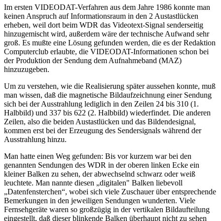
Im ersten VIDEODAT-Verfahren aus dem Jahre 1986 konnte man
keinen Anspruch auf Informationsraum in den 2 Austastlücken
erheben, weil dort beim WDR das Videotext-Signal senderseitig
hinzugemischt wird, außerdem wäre der technische Aufwand sehr
groß. Es mußte eine Lösung gefunden werden, die es der Redaktion
Computerclub erlaubte, die VIDEODAT-Informationen schon bei
der Produktion der Sendung dem Aufnahmeband (MAZ)
hinzuzugeben.
Um zu verstehen, wie die Realisierung später aussehen konnte, muß
man wissen, daß die magnetische Bildaufzeichnung einer Sendung
sich bei der Ausstrahlung lediglich in den Zeilen 24 bis 310 (1.
Halbbild) und 337 bis 622 (2. Halbbild) wiederfindet. Die anderen
Zeilen, also die beiden Austastlücken und das Bildendesignal,
kommen erst bei der Erzeugung des Sendersignals während der
Ausstrahlung hinzu.
Man hatte einen Weg gefunden: Bis vor kurzem war bei den
genannten Sendungen des WDR in der oberen linken Ecke ein
kleiner Balken zu sehen, der abwechselnd schwarz oder weiß
leuchtete. Man nannte diesen „digitalen" Balken liebevoll
„Datenfensterchen“, wobei sich viele Zuschauer über entsprechende
Bemerkungen in den jeweiligen Sendungen wunderten. Viele
Fernsehgeräte waren so großzügig in der vertikalen Bildaufteilung
eingestellt, daß dieser blinkende Balken überhaupt nicht zu sehen