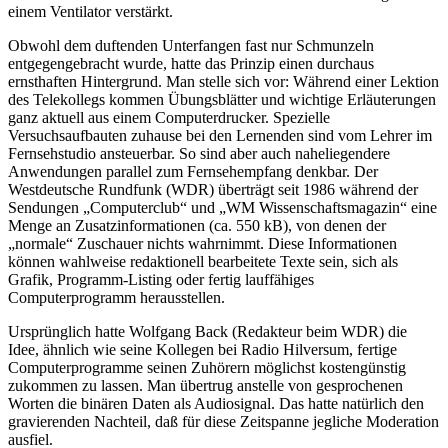
einem Ventilator verstärkt.
Obwohl dem duftenden Unterfangen fast nur Schmunzeln
entgegengebracht wurde, hatte das Prinzip einen durchaus
ernsthaften Hintergrund. Man stelle sich vor: Während einer Lektion
des Telekollegs kommen Übungsblätter und wichtige Erläuterungen
ganz aktuell aus einem Computerdrucker. Spezielle
Versuchsaufbauten zuhause bei den Lernenden sind vom Lehrer im
Fernsehstudio ansteuerbar. So sind aber auch naheliegendere
Anwendungen parallel zum Fernsehempfang denkbar. Der
Westdeutsche Rundfunk (WDR) überträgt seit 1986 während der
Sendungen „Computerclub“ und „WM Wissenschaftsmagazin“ eine
Menge an Zusatzinformationen (ca. 550 kB), von denen der
„normale“ Zuschauer nichts wahrnimmt. Diese Informationen
können wahlweise redaktionell bearbeitete Texte sein, sich als
Grafik, Programm-Listing oder fertig lauffähiges
Computerprogramm herausstellen.
Ursprünglich hatte Wolfgang Back (Redakteur beim WDR) die
Idee, ähnlich wie seine Kollegen bei Radio Hilversum, fertige
Computerprogramme seinen Zuhörern möglichst kostengünstig
zukommen zu lassen. Man übertrug anstelle von gesprochenen
Worten die binären Daten als Audiosignal. Das hatte natürlich den
gravierenden Nachteil, daß für diese Zeitspanne jegliche Moderation
ausfiel.