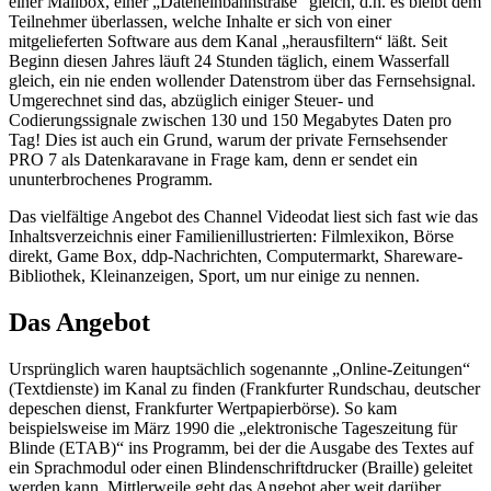
einer Mailbox, einer „Dateneinbahnstraße“ gleich, d.h. es bleibt dem
Teilnehmer überlassen, welche Inhalte er sich von einer
mitgelieferten Software aus dem Kanal „herausfiltern“ läßt. Seit
Beginn diesen Jahres läuft 24 Stunden täglich, einem Wasserfall
gleich, ein nie enden wollender Datenstrom über das Fernsehsignal.
Umgerechnet sind das, abzüglich einiger Steuer- und
Codierungssignale zwischen 130 und 150 Megabytes Daten pro
Tag! Dies ist auch ein Grund, warum der private Fernsehsender
PRO 7 als Datenkaravane in Frage kam, denn er sendet ein
ununterbrochenes Programm.
Das vielfältige Angebot des Channel Videodat liest sich fast wie das
Inhaltsverzeichnis einer Familienillustrierten: Filmlexikon, Börse
direkt, Game Box, ddp-Nachrichten, Computermarkt, Shareware-
Bibliothek, Kleinanzeigen, Sport, um nur einige zu nennen.
Das Angebot
Ursprünglich waren hauptsächlich sogenannte „Online-Zeitungen“
(Textdienste) im Kanal zu finden (Frankfurter Rundschau, deutscher
depeschen dienst, Frankfurter Wertpapierbörse). So kam
beispielsweise im März 1990 die „elektronische Tageszeitung für
Blinde (ETAB)“ ins Programm, bei der die Ausgabe des Textes auf
ein Sprachmodul oder einen Blindenschriftdrucker (Braille) geleitet
werden kann. Mittlerweile geht das Angebot aber weit darüber