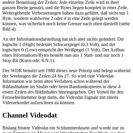
andere Benutzung der Zeilen: Jede einzelne Zeile wird in ihrer
ganzen Breite genutzt, und die Bytes liegen komplett in einer Zeile.
Weitergehende Verbesserungen haben dazu geführt, daß nicht nur 1
Byte, sondern wahlweise 2 oder 4 in eine Zeile gelegt werden
können, was sicherlich noch keine Grenze nach oben darstellt (siehe
Bild 4).
An der Informationsdarstellung hat sich aber nichts geändert. Die
logische 1 (High) bedeutet Schwarzpegel (0,3 Volt), und der
logischen 0 (Low) entspricht der Weißpegel (1 Volt). Der Aufbau
eines Informations-Bytes besteht nun aus 1 Start- und nur noch 1
Stop-Bit (Kurzcode: 8.N.1).
Der WDR benutzt seit 1988 dieses neue Prinzip und belegt während
der Sendungen die Zeilen 24 bis 27. So wird eine Videodat-
Information wie beim alten Verfahren schon während der
Bildaufnahme im Studio oder beim Bandumkopieren in diese 4
ersten Zeilen des Bildinhaltes hineingegeben. Der Vorteil für den
Fernsehteilnehmer liegt darin, die Videodat-Signale mit einem
Videorekorder aufzeichnen zu können.
Channel Videodat
Bislang fristete Videodat ein Schlummerdasein und wurde nur zu