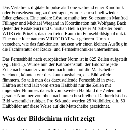
Das Verfahren, digitale Impulse als Töne während einer Rundfunk
oder Fernsehsendung zu übertragen, wurde sehr schnell wieder
fallengelassen. Eine andere Lösung mußte her. So ersannen Manfred
Fillinger und Michael Wiegand in Koordination mit Wolfgang Back
(leitender Redakteur) und Christian Bellin (freier Mitarbeiter beim
WDR) ein Prinzip, das den freien Raum im Fernsehbildsignal nutzt.
Eine neue Idee namens VIDEODAT war geboren. Um zu
verstehen, wie das funktioniert, müssen wir einen kleinen Ausflug in
die Fachliteratur der Radio- und Fernsehtechniker unternehmen.
Das Fernsehbild nach europäischer Norm ist in 625 Zeilen aufgeteilt
(vgl. Bild 1). Würde nun der Kathodenstrahl der Bildröhre jede
Zeile nacheinander von oben nach unten auf die Mattscheibe
zeichnen, könnten wir dies kaum aushalten, das Bild würde
flimmern. So teilt man das darzustellende Fernsehbild in zwei
Hälften auf und läßt vom ersten Halbbild nur die Zeilen mit
ungerader Nummer, danach vom zweiten Halbbild die Zeilen mit
gerader Nummer von oben nach unten beschreiben. Dadurch ist das
Bild wesentlich ruhiger. Pro Sekunde werden 25 Vollbilder, d.h. 50
Halbbilder auf diese Weise auf die Mattscheibe gezeichnet.
Was der Bildschirm nicht zeigt