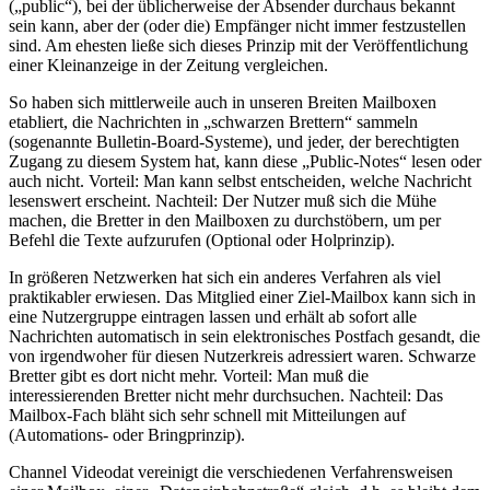
(„public“), bei der üblicherweise der Absender durchaus bekannt
sein kann, aber der (oder die) Empfänger nicht immer festzustellen
sind. Am ehesten ließe sich dieses Prinzip mit der Veröffentlichung
einer Kleinanzeige in der Zeitung vergleichen.
So haben sich mittlerweile auch in unseren Breiten Mailboxen
etabliert, die Nachrichten in „schwarzen Brettern“ sammeln
(sogenannte Bulletin-Board-Systeme), und jeder, der berechtigten
Zugang zu diesem System hat, kann diese „Public-Notes“ lesen oder
auch nicht. Vorteil: Man kann selbst entscheiden, welche Nachricht
lesenswert erscheint. Nachteil: Der Nutzer muß sich die Mühe
machen, die Bretter in den Mailboxen zu durchstöbern, um per
Befehl die Texte aufzurufen (Optional oder Holprinzip).
In größeren Netzwerken hat sich ein anderes Verfahren als viel
praktikabler erwiesen. Das Mitglied einer Ziel-Mailbox kann sich in
eine Nutzergruppe eintragen lassen und erhält ab sofort alle
Nachrichten automatisch in sein elektronisches Postfach gesandt, die
von irgendwoher für diesen Nutzerkreis adressiert waren. Schwarze
Bretter gibt es dort nicht mehr. Vorteil: Man muß die
interessierenden Bretter nicht mehr durchsuchen. Nachteil: Das
Mailbox-Fach bläht sich sehr schnell mit Mitteilungen auf
(Automations- oder Bringprinzip).
Channel Videodat vereinigt die verschiedenen Verfahrensweisen