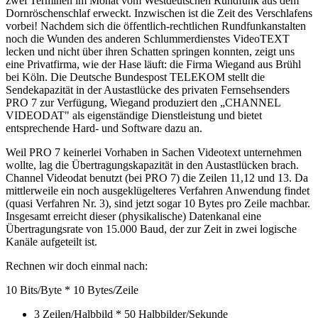
zwei Terminen im Monat vom Westdeutschen Rundfunk aus dem
Dornröschenschlaf erweckt. Inzwischen ist die Zeit des Verschlafens
vorbei! Nachdem sich die öffentlich-rechtlichen Rundfunkanstalten
noch die Wunden des anderen Schlummerdienstes VideoTEXT
lecken und nicht über ihren Schatten springen konnten, zeigt uns
eine Privatfirma, wie der Hase läuft: die Firma Wiegand aus Brühl
bei Köln. Die Deutsche Bundespost TELEKOM stellt die
Sendekapazität in der Austastlücke des privaten Fernsehsenders
PRO 7 zur Verfügung, Wiegand produziert den „CHANNEL
VIDEODAT" als eigenständige Dienstleistung und bietet
entsprechende Hard- und Software dazu an.
Weil PRO 7 keinerlei Vorhaben in Sachen Videotext unternehmen
wollte, lag die Übertragungskapazität in den Austastlücken brach.
Channel Videodat benutzt (bei PRO 7) die Zeilen 11,12 und 13. Da
mittlerweile ein noch ausgeklügelteres Verfahren Anwendung findet
(quasi Verfahren Nr. 3), sind jetzt sogar 10 Bytes pro Zeile machbar.
Insgesamt erreicht dieser (physikalische) Datenkanal eine
Übertragungsrate von 15.000 Baud, der zur Zeit in zwei logische
Kanäle aufgeteilt ist.
Rechnen wir doch einmal nach:
10 Bits/Byte * 10 Bytes/Zeile
3 Zeilen/Halbbild * 50 Halbbilder/Sekunde