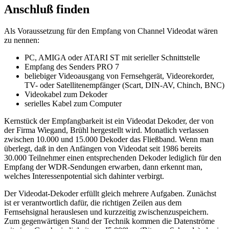
Anschluß finden
Als Voraussetzung für den Empfang von Channel Videodat wären
zu nennen:
PC, AMIGA oder ATARI ST mit serieller Schnittstelle
Empfang des Senders PRO 7
beliebiger Videoausgang von Fernsehgerät, Videorekorder,
TV- oder Satellitenempfänger (Scart, DIN-AV, Chinch, BNC)
Videokabel zum Dekoder
serielles Kabel zum Computer
Kernstück der Empfangbarkeit ist ein Videodat Dekoder, der von
der Firma Wiegand, Brühl hergestellt wird. Monatlich verlassen
zwischen 10.000 und 15.000 Dekoder das Fließband. Wenn man
überlegt, daß in den Anfängen von Videodat seit 1986 bereits
30.000 Teilnehmer einen entsprechenden Dekoder lediglich für den
Empfang der WDR-Sendungen erwarben, dann erkennt man,
welches Interessenpotential sich dahinter verbirgt.
Der Videodat-Dekoder erfüllt gleich mehrere Aufgaben. Zunächst
ist er verantwortlich dafür, die richtigen Zeilen aus dem
Fernsehsignal herauslesen und kurzzeitig zwischenzuspeichern.
Zum gegenwärtigen Stand der Technik kommen die Datenströme