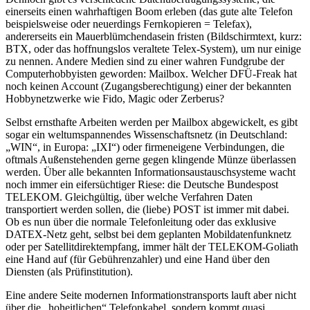
einerseits einen wahrhaftigen Boom erleben (das gute alte Telefon
beispielsweise oder neuerdings Fernkopieren = Telefax),
andererseits ein Mauerblümchendasein fristen (Bildschirmtext, kurz:
BTX, oder das hoffnungslos veraltete Telex-System), um nur einige
zu nennen. Andere Medien sind zu einer wahren Fundgrube der
Computerhobbyisten geworden: Mailbox. Welcher DFÜ-Freak hat
noch keinen Account (Zugangsberechtigung) einer der bekannten
Hobbynetzwerke wie Fido, Magic oder Zerberus?
Selbst ernsthafte Arbeiten werden per Mailbox abgewickelt, es gibt
sogar ein weltumspannendes Wissenschaftsnetz (in Deutschland:
„WIN“, in Europa: „IXI“) oder firmeneigene Verbindungen, die
oftmals Außenstehenden gerne gegen klingende Münze überlassen
werden. Über alle bekannten Informationsaustauschsysteme wacht
noch immer ein eifersüchtiger Riese: die Deutsche Bundespost
TELEKOM. Gleichgültig, über welche Verfahren Daten
transportiert werden sollen, die (liebe) POST ist immer mit dabei.
Ob es nun über die normale Telefonleitung oder das exklusive
DATEX-Netz geht, selbst bei dem geplanten Mobildatenfunknetz
oder per Satellitdirektempfang, immer hält der TELEKOM-Goliath
eine Hand auf (für Gebührenzahler) und eine Hand über den
Diensten (als Prüfinstitution).
Eine andere Seite modernen Informationstransports lauft aber nicht
über die „hoheitlichen“ Telefonkabel, sondern kommt quasi