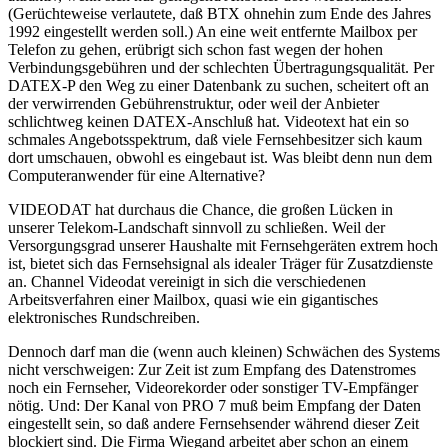
(Gerüchteweise verlautete, daß BTX ohnehin zum Ende des Jahres
1992 eingestellt werden soll.) An eine weit entfernte Mailbox per
Telefon zu gehen, erübrigt sich schon fast wegen der hohen
Verbindungsgebühren und der schlechten Übertragungsqualität. Per
DATEX-P den Weg zu einer Datenbank zu suchen, scheitert oft an
der verwirrenden Gebührenstruktur, oder weil der Anbieter
schlichtweg keinen DATEX-Anschluß hat. Videotext hat ein so
schmales Angebotsspektrum, daß viele Fernsehbesitzer sich kaum
dort umschauen, obwohl es eingebaut ist. Was bleibt denn nun dem
Computeranwender für eine Alternative?
VIDEODAT hat durchaus die Chance, die großen Lücken in
unserer Telekom-Landschaft sinnvoll zu schließen. Weil der
Versorgungsgrad unserer Haushalte mit Fernsehgeräten extrem hoch
ist, bietet sich das Fernsehsignal als idealer Träger für Zusatzdienste
an. Channel Videodat vereinigt in sich die verschiedenen
Arbeitsverfahren einer Mailbox, quasi wie ein gigantisches
elektronisches Rundschreiben.
Dennoch darf man die (wenn auch kleinen) Schwächen des Systems
nicht verschweigen: Zur Zeit ist zum Empfang des Datenstromes
noch ein Fernseher, Videorekorder oder sonstiger TV-Empfänger
nötig. Und: Der Kanal von PRO 7 muß beim Empfang der Daten
eingestellt sein, so daß andere Fernsehsender während dieser Zeit
blockiert sind. Die Firma Wiegand arbeitet aber schon an einem