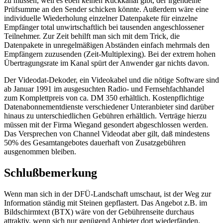
zu müssen, weil es eben keinen Rückkanal gibt, der irgendeine
Prüfsumme an den Sender schicken könnte. Außerdem wäre eine
individuelle Wiederholung einzelner Datenpakete für einzelne
Empfänger total unwirtschaftlich bei tausenden angeschlossener
Teilnehmer. Zur Zeit behilft man sich mit dem Trick, die
Datenpakete in unregelmäßigen Abständen einfach mehrmals den
Empfängern zuzusenden (Zeit-Multiplexing). Bei der extrem hohen
Übertragungsrate im Kanal spürt der Anwender gar nichts davon.
Der Videodat-Dekoder, ein Videokabel und die nötige Software sind
ab Januar 1991 im ausgesuchten Radio- und Fernsehfachhandel
zum Komplettpreis von ca. DM 350 erhältlich. Kostenpflichtige
Datenabonnementdienste verschiedener Unteranbieter sind darüber
hinaus zu unterschiedlichen Gebühren erhältlich. Verträge hierzu
müssen mit der Firma Wiegand gesondert abgeschlossen werden.
Das Versprechen von Channel Videodat aber gilt, daß mindestens
50% des Gesamtangebotes dauerhaft von Zusatzgebühren
ausgenommen bleiben.
Schlußbemerkung
Wenn man sich in der DFÜ-Landschaft umschaut, ist der Weg zur
Information ständig mit Steinen gepflastert. Das Angebot z.B. im
Bildschirmtext (BTX) wäre von der Gebührenseite durchaus
attraktiv, wenn sich nur genügend Anbieter dort wiederfänden.