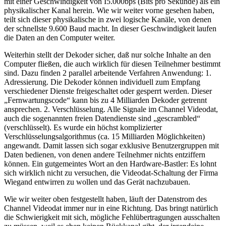
mit einer Geschwindigkeit von I5.000bps (Bits pro Sekunde) als ein
physikalischer Kanal herein. Wie wir weiter vorne gesehen haben,
teilt sich dieser physikalische in zwei logische Kanäle, von denen
der schnellste 9.600 Baud macht. In dieser Geschwindigkeit laufen
die Daten an den Computer weiter.
Weiterhin stellt der Dekoder sicher, daß nur solche Inhalte an den
Computer fließen, die auch wirklich für diesen Teilnehmer bestimmt
sind. Dazu finden 2 parallel arbeitende Verfahren Anwendung: 1.
Adressierung. Die Dekoder können individuell zum Empfang
verschiedener Dienste freigeschaltet oder gesperrt werden. Dieser
„Fernwartungscode“ kann bis zu 4 Milliarden Dekoder getrennt
ansprechen. 2. Verschlüsselung. Alle Signale im Channel Videodat,
auch die sogenannten freien Datendienste sind „gescrambled“
(verschlüsselt). Es wurde ein höchst komplizierter
Verschlüsselungsalgorithmus (ca. 15 Milliarden Möglichkeiten)
angewandt. Damit lassen sich sogar exklusive Benutzergruppen mit
Daten bedienen, von denen andere Teilnehmer nichts entziffern
können. Ein gutgemeintes Wort an den Hardware-Bastler: Es lohnt
sich wirklich nicht zu versuchen, die Videodat-Schaltung der Firma
Wiegand entwirren zu wollen und das Gerät nachzubauen.
Wie wir weiter oben festgestellt haben, läuft der Datenstrom des
Channel Videodat immer nur in eine Richtung. Das bringt natürlich
die Schwierigkeit mit sich, mögliche Fehlübertragungen ausschalten