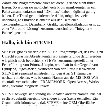
Zahlreiche Programmentwickler hat diese Tatsache nicht ruhen
lassen. So wollen sie möglichst viele Programmlösungen in ein
Paket zusammenfassen und "DM max" dabei möglichst gering
halten. Der Trend geht mittlerweile dahin, möglichst viele
unabhängige Funktionselemente aus den Bereichen
Textverarbeitung, Datenbank, Grafik, Tabellenkalkulation usw. zu
einer "Allround-Lösung" zusammenzuschnüren, "Integrierte
Pakete" genannt.
Hallo, ich bin STEVE!
Seit 1986 gibt es für den Atari ST ein Programmpaket, das völlig zu
Unrecht etwas ins Abseits geraten ist (einige Gründe dafür werden
wir gleich noch betrachten): STEVE, zusammengestellt unter
Federführung von Primoz Jakopin, wohnhaft in der Gegend von
Ljubljana, Jugoslawien, vertrieben von der Firma Kieck-busch.
STEVE ist seinerzeit angetreten, für den Atari ST genau das
nachzu-vollziehen, was bekannte Namen aus der MS-DOS-Welt
ebenfalls versucht haben: FRAMEWORK, Open Access, Works
usw., allesamt integrierte Pakete.
STEVE bewegte sich ständig im Schatten anderer Namen. Nie hat
es die Popularität erreicht, die andere in der Szene genießen. Ein
Grund dafür könnte sein, daß STEVE keine GEM-Oberfläche