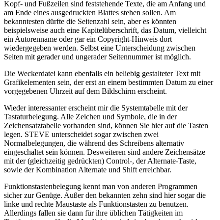
Kopf- und Fußzeilen sind feststehende Texte, die am Anfang und
am Ende eines ausgedruckten Blattes stehen sollen. Am
bekanntesten dürfte die Seitenzahl sein, aber es könnten
beispielsweise auch eine Kapitelüberschrift, das Datum, vielleicht
ein Autorenname oder gar ein Copyright-Hinweis dort
wiedergegeben werden. Selbst eine Unterscheidung zwischen
Seiten mit gerader und ungerader Seitennummer ist möglich.
Die Weckerdatei kann ebenfalls ein beliebig gestalteter Text mit
Grafikelementen sein, der erst an einem bestimmten Datum zu einer
vorgegebenen Uhrzeit auf dem Bildschirm erscheint.
Wieder interessanter erscheint mir die Systemtabelle mit der
Tastaturbelegung. Alle Zeichen und Symbole, die in der
Zeichensatztabelle vorhanden sind, können Sie hier auf die Tasten
legen. STEVE unterscheidet sogar zwischen zwei
Normalbelegungen, die während des Schreibens alternativ
eingeschaltet sein können. Desweiteren sind andere Zeichensätze
mit der (gleichzeitig gedrückten) Control-, der Alternate-Taste,
sowie der Kombination Alternate und Shift erreichbar.
Funktionstastenbelegung kennt man von anderen Programmen
sicher zur Genüge. Außer den bekannten zehn sind hier sogar die
linke und rechte Maustaste als Funktionstasten zu benutzen.
Allerdings fallen sie dann für ihre üblichen Tätigkeiten im