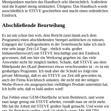
Menüpunkten machen das Handbuch sehr übersichtlich. Außerdem
sind die Kapitel streng strukturiert. Übrigens: Das Handbuch wurde
ausschließlich in STEVE geschrieben und macht einen ordentlichen
Eindruck.
Abschließende Beurteilung
Es tut mir schon fast weh, dem Bericht (und damit auch dem
Programm) einen abschließenden Stempel aufdrücken zu müssen.
Entgegen der Gepflogenheiten in der Testerbranche habe ich mich
eine sehr lange Zeit (14 Tage - ehrlich wahr, großes
Indianerehrenwort!) mit STEVE beschäftigt und den Eindruck
gewonnen, daß uns hier ein Werkzeug gegeben ist, das viele
Anwender nicht für möglich hielten. Schade, daß STEVE aus dem
Mittelpunkt des (Kauf-)Interesses etwas verschwunden ist - es ist ein
großartiges Programm. Ich muß aber die Schuld (es folgt eine
private Meinung), daß es um STEVE zur Zeit still geworden ist,
auch der Firma Kieckbusch anlasten, die nicht mit der nötigen
Werbe-Power ein ausgesprochen vielfältiges Produkt unterstützt hat.
Ich hoffe sehr, daß es bald anders wird!
Das Fehlen einer GEM-Oberfläche ist kein Beinbruch, und wenn
man lange genug mit STEVE arbeitet, vermißt man sie nicht mehr.
Mir hat die Arbeit mit STEVE großen Spaß gemacht. Und wenn wir
uns die Preisfrage stellen, muß ich ehrlich sagen: Mit 498 DM