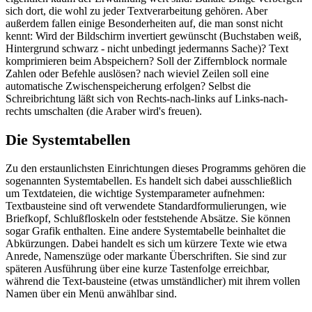
sich dort, die wohl zu jeder Textverarbeitung gehören. Aber
außerdem fallen einige Besonderheiten auf, die man sonst nicht
kennt: Wird der Bildschirm invertiert gewünscht (Buchstaben weiß,
Hintergrund schwarz - nicht unbedingt jedermanns Sache)? Text
komprimieren beim Abspeichern? Soll der Ziffernblock normale
Zahlen oder Befehle auslösen? nach wieviel Zeilen soll eine
automatische Zwischenspeicherung erfolgen? Selbst die
Schreibrichtung läßt sich von Rechts-nach-links auf Links-nach-
rechts umschalten (die Araber wird's freuen).
Die Systemtabellen
Zu den erstaunlichsten Einrichtungen dieses Programms gehören die
sogenannten Systemtabellen. Es handelt sich dabei ausschließlich
um Textdateien, die wichtige Systemparameter aufnehmen:
Textbausteine sind oft verwendete Standardformulierungen, wie
Briefkopf, Schlußfloskeln oder feststehende Absätze. Sie können
sogar Grafik enthalten. Eine andere Systemtabelle beinhaltet die
Abkürzungen. Dabei handelt es sich um kürzere Texte wie etwa
Anrede, Namenszüge oder markante Überschriften. Sie sind zur
späteren Ausführung über eine kurze Tastenfolge erreichbar,
während die Text-bausteine (etwas umständlicher) mit ihrem vollen
Namen über ein Menü anwählbar sind.