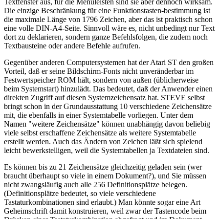
Textfenster aus, für die Menüleisten sind sie aber dennoch wirksam.
Die einzige Beschränkung für eine Funktionstasten-bestimmung ist
die maximale Länge von 1796 Zeichen, aber das ist praktisch schon
eine volle DIN-A4-Seite. Sinnvoll wäre es, nicht unbedingt nur Text
dort zu deklarieren, sondern ganze Befehlsfolgen, die zudem noch
Textbausteine oder andere Befehle aufrufen.
Gegenüber anderen Computersystemen hat der Atari ST den großen
Vorteil, daß er seine Bildschirm-Fonts nicht unveränderbar im
Festwertspeicher ROM hält, sondern von außen (üblicherweise
beim Systemstart) hinzulädt. Das bedeutet, daß der Anwender einen
direkten Zugriff auf diesen Systemzeichensatz hat. STEVE selbst
bringt schon in der Grundausstattung 10 verschiedene Zeichensätze
mit, die ebenfalls in einer Systemtabelle vorliegen. Unter dem
Namen "weitere Zeichensätze" können unabhängig davon beliebig
viele selbst erschaffene Zeichensätze als weitere Systemtabelle
erstellt werden. Auch das Ändern von Zeichen läßt sich spielend
leicht bewerkstelligen, weil die Systemtabellen ja Textdateien sind.
Es können bis zu 21 Zeichensätze gleichzeitig geladen sein (wer
braucht überhaupt so viele in einem Dokument?), und Sie müssen
nicht zwangsläufig auch alle 256 Definitionsplätze belegen.
(Definitionsplätze bedeutet, so viele verschiedene
Tastaturkombinationen sind erlaubt.) Man könnte sogar eine Art
Geheimschrift damit konstruieren, weil zwar der Tastencode beim