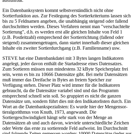
ausführbar.
Ein Datenbanksystem kommt selbstverständlich nicht ohne
Sortierfunktion aus. Zur Festlegung des Sortierkriteriums lassen sich
bis zu 5 Feldnamen angeben, die unabhängig steigend oder fallend
durchschritten werden. Dieses Verfahren nennt man "verschachtelte
Sortierung", d.h. es werden erst alle gleichen Inhalte von Feld 1
(z.B. Postleitzahl) entsprechend der Sortierrichtung (fallend oder
steigend) zusammengetragen, dann startet innerhalb dieser gleichen
Inhalte ein zweiter Sortierdurchgang (z.B. Familienname) usw.
STEVE hat eine Datenbankdatei mit 3 Bytes langen Indikatoren
angelegt, jeder davon enthält die Startadresse eines Datensatzes.
Zum Sortieren müssen nun mindestens 32 kByte Speicherplatz frei
sein, wenn es bis zu 10666 Datensätze gibt. Bei mehr Datensätzen
muß immer das Dreifache in Bytes an freiem Speicher zur
Verfügung stehen. Dieser Platz wird immer für die Indikatoren
gebraucht, da die Datensätze variabel sind und das Programm
entsprechend schnell sein soll. So gruppiert es nicht die ganzen
Datensätze um, sondern führt dies mit den Indikatorlisten durch. Ein
Wort an die Datenbankspezialisten: Es wurde hier der Mengensor-
tieralgorithmus von Knuth, 1973, angewandt. Die
Sortiergeschwindigkeit hängt sehr stark von der Menge an
Datensätzen ab und auch davon, wieviele unterschiedliche Zeichen
oder Werte das erste zu sortierende Feld aufweist. Im Durchschnitt
sind folgende Zeiten gemessen worden: 10000 Datensätze (jeder aus