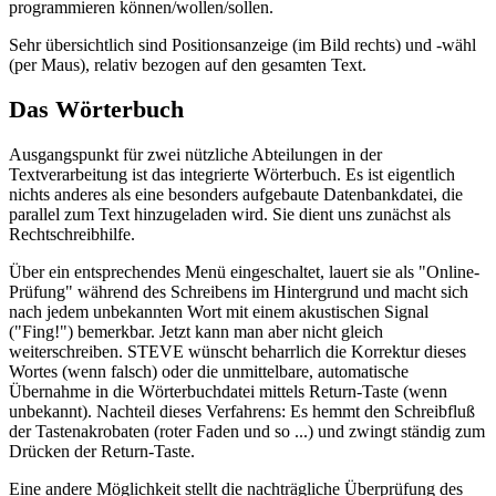
programmieren können/wollen/sollen.
Sehr übersichtlich sind Positionsanzeige (im Bild rechts) und -wähl
(per Maus), relativ bezogen auf den gesamten Text.
Das Wörterbuch
Ausgangspunkt für zwei nützliche Abteilungen in der
Textverarbeitung ist das integrierte Wörterbuch. Es ist eigentlich
nichts anderes als eine besonders aufgebaute Datenbankdatei, die
parallel zum Text hinzugeladen wird. Sie dient uns zunächst als
Rechtschreibhilfe.
Über ein entsprechendes Menü eingeschaltet, lauert sie als "Online-
Prüfung" während des Schreibens im Hintergrund und macht sich
nach jedem unbekannten Wort mit einem akustischen Signal
("Fing!") bemerkbar. Jetzt kann man aber nicht gleich
weiterschreiben. STEVE wünscht beharrlich die Korrektur dieses
Wortes (wenn falsch) oder die unmittelbare, automatische
Übernahme in die Wörterbuchdatei mittels Return-Taste (wenn
unbekannt). Nachteil dieses Verfahrens: Es hemmt den Schreibfluß
der Tastenakrobaten (roter Faden und so ...) und zwingt ständig zum
Drücken der Return-Taste.
Eine andere Möglichkeit stellt die nachträgliche Überprüfung des