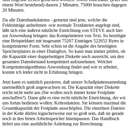
einem Wort bestehend) dauern 2 Minuten, 75000 brauchen dagegen
20 Minuten.
Da alle Datenbankdateien - gemeint sind jene, welche die
Feldeinträge aufnehmen -wie normale Textdateien angelegt sind,
läßt sich eine äußerst nützliche Einrichtung von STEVE auch hier
zur Anwendung bringen: das Komprimieren von Text. So benötigte
eine Beispieldatei mit insgesamt 75207 Einträgen 522652 Bytes in
komprimierter Form. Sehr schön ist die Angabe des benötigten
Speicherplatzes in einer Dialogbox. So kann man immer prüfen, ob
die Kapazität einer doppelseitigen Diskette noch ausreicht, um den
gesamten Datenbestand komprimiert aufzunehmen. Welcher
Komprimieralgorithmus Anwendung findet und wie er arbeitet,
konnte ich leider nicht in Erfahrung bringen.
Jetzt kann es natürlich passieren, daß unsere Schallplattensammlung
unermeßlich groß angewachsen ist. Die Kapazität einer Diskette
reicht nicht mehr aus (Sie wollen noch immer keine Festplatte
anschaffen?). Dann gibt es eine recht nützliche Einrichtung, der wir
uns fortan bedienen wollen: Kettendateien. Sie können maximal die
Gesamtkapazität der Festplatte ausschöpfen. Die einzelnen Dateien
in der Kette dürfen logischerweise nur so groß sein, daß sie gerade
noch in den freien Arbeitsspeicher hineinpassen. Das Handbuch
liefert uns eine ausführliche Anleitung zur Berechnung: