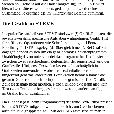
werden soll (wird ja auf die Dauer langweilig). In STEVE wird
hierzu (wer hätte es wohl anders gedacht) auch wieder eine
Systemtabel le eröffnet, die im | Klartext alle Befehle aufnimmt.
Die Grafik in STEVE
Integraler Bestandteil von STEVE sind zwei (!) Grafik-Editoren, die
jeweils zwei ganz spezifische Aufgaben wahrnehmen. Grafik 1 ist
für raffinierte Operationen wie Schrifterkennung und Font-
Erstellung für DTP ausgelegt (darüber gleich mehr). Bei Grafik 2
dagegen handelt es sich um ein ganz normales Zeichenprogramm.
Unabhängig davon unterschiedet das Programm im Textfenster
zwischen zwei verschiedenen Zeilenarten: der reinen Text- und der
Grafikzeile. Übrigens, Textzeilen lassen sich nachträglich in
Grafikzeilen umwandeln, wobei der Text erhalten bleibt, nur
umgekehrt geht das leider nicht. Grafikzeilen nehmen immer die
gesamte Zeile (oder auch mehr) ein, eine gemischte Text-/Grafik-
Zeile ist deshalb nicht möglich. Neben Bildobjekte kann also kein
Text (vom Texteditor her) geschrieben werden, außer man fügt ihn
im Grafik-Editor zusätzlich an.
Da zunächst (d.h. beim Programmstart) der reine Text-Editor präsent
ist, muß STEVE mitgeteilt werden, ob sich zum Geschriebenen
auch ein Bild gruppieren soll. Mit der ESC-Taste schaltet man in