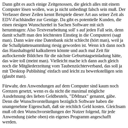
Dann gibt es auch einige Zeitgenossen, die gleich alles mit einem
Computer lösen wollen, was ja nicht unbedingt falsch sein muß. Der
Verfasser dieser Zeilen kennt Beispiele dieser Art aus seiner Zeit als
EDV-Fachhändler zur Genüge. Da gibt es potentielle Kunden, die
einen riesigen Wunschzettel in Sachen Software mit sich
herumtragen: Also Textverarbeitung soll' s auf jeden Fall sein, denn
damit schafft man den leichtesten Einstieg in die Computerei (sagt
man). Dann wäre eine Datenbank nicht schlecht (hört man), weil ja
die Schallplattensammlung riesig geworden ist. Wenn ich dann noch
das Haushaltsgeld kalkulieren könnte und auch mal Zeit für
auflockernde Bildchen für die nächste Geburtstagseinladung hätte,
das wäre toll (meint man). Vielleicht mache ich dann auch gleich
noch die Mitgliederzeitung vom Taubenzüchterverband, das soll ja
mit 'Desktop Publishing' einfach und leicht zu bewerkstelligen sein
(glaubt man).
Fürwahr, den Anwendungen auf dem Computer sind kaum noch
Grenzen gesetzt, wenn es da nicht die maximal mögliche
Ausdehnung des lieben Geldbeutels, "DMmax" genannt, gäbe.
Denn die Wunschvorstellungen bezüglich Software haben die
unangenehme Eigenschaft, daß sie reichlich Geld kosten. Gleichsam
muß oft den Wunschvorstellungen der Nutzer folgend, für jede
Anwendung (siehe oben) ein eigenes Programm angeschafft
werden.