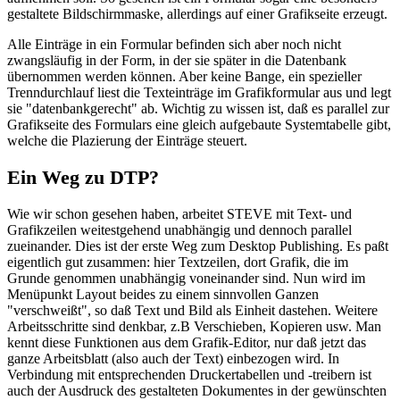
gestaltete Bildschirmmaske, allerdings auf einer Grafikseite erzeugt.
Alle Einträge in ein Formular befinden sich aber noch nicht
zwangsläufig in der Form, in der sie später in die Datenbank
übernommen werden können. Aber keine Bange, ein spezieller
Trenndurchlauf liest die Texteinträge im Grafikformular aus und legt
sie "datenbankgerecht" ab. Wichtig zu wissen ist, daß es parallel zur
Grafikseite des Formulars eine gleich aufgebaute Systemtabelle gibt,
welche die Plazierung der Einträge steuert.
Ein Weg zu DTP?
Wie wir schon gesehen haben, arbeitet STEVE mit Text- und
Grafikzeilen weitestgehend unabhängig und dennoch parallel
zueinander. Dies ist der erste Weg zum Desktop Publishing. Es paßt
eigentlich gut zusammen: hier Textzeilen, dort Grafik, die im
Grunde genommen unabhängig voneinander sind. Nun wird im
Menüpunkt Layout beides zu einem sinnvollen Ganzen
"verschweißt", so daß Text und Bild als Einheit dastehen. Weitere
Arbeitsschritte sind denkbar, z.B Verschieben, Kopieren usw. Man
kennt diese Funktionen aus dem Grafik-Editor, nur daß jetzt das
ganze Arbeitsblatt (also auch der Text) einbezogen wird. In
Verbindung mit entsprechenden Druckertabellen und -treibern ist
auch der Ausdruck des gestalteten Dokumentes in der gewünschten