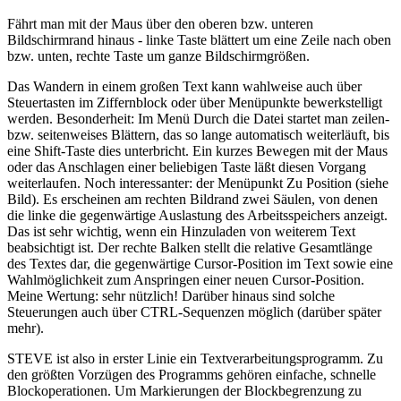
Fährt man mit der Maus über den oberen bzw. unteren
Bildschirmrand hinaus - linke Taste blättert um eine Zeile nach oben
bzw. unten, rechte Taste um ganze Bildschirmgrößen.
Das Wandern in einem großen Text kann wahlweise auch über
Steuertasten im Ziffernblock oder über Menüpunkte bewerkstelligt
werden. Besonderheit: Im Menü Durch die Datei startet man zeilen-
bzw. seitenweises Blättern, das so lange automatisch weiterläuft, bis
eine Shift-Taste dies unterbricht. Ein kurzes Bewegen mit der Maus
oder das Anschlagen einer beliebigen Taste läßt diesen Vorgang
weiterlaufen. Noch interessanter: der Menüpunkt Zu Position (siehe
Bild). Es erscheinen am rechten Bildrand zwei Säulen, von denen
die linke die gegenwärtige Auslastung des Arbeitsspeichers anzeigt.
Das ist sehr wichtig, wenn ein Hinzuladen von weiterem Text
beabsichtigt ist. Der rechte Balken stellt die relative Gesamtlänge
des Textes dar, die gegenwärtige Cursor-Position im Text sowie eine
Wahlmöglichkeit zum Anspringen einer neuen Cursor-Position.
Meine Wertung: sehr nützlich! Darüber hinaus sind solche
Steuerungen auch über CTRL-Sequenzen möglich (darüber später
mehr).
STEVE ist also in erster Linie ein Textverarbeitungsprogramm. Zu
den größten Vorzügen des Programms gehören einfache, schnelle
Blockoperationen. Um Markierungen der Blockbegrenzung zu