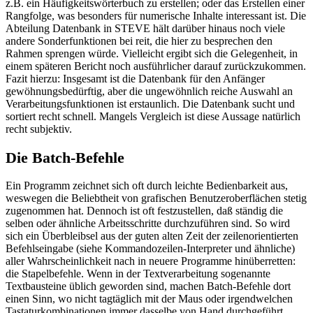
z.B. ein Häufigkeitswörterbuch zu erstellen; oder das Erstellen einer
Rangfolge, was besonders für numerische Inhalte interessant ist. Die
Abteilung Datenbank in STEVE hält darüber hinaus noch viele
andere Sonderfunktionen bei reit, die hier zu besprechen den
Rahmen sprengen würde. Vielleicht ergibt sich die Gelegenheit, in
einem späteren Bericht noch ausführlicher darauf zurückzukommen.
Fazit hierzu: Insgesamt ist die Datenbank für den Anfänger
gewöhnungsbedürftig, aber die ungewöhnlich reiche Auswahl an
Verarbeitungsfunktionen ist erstaunlich. Die Datenbank sucht und
sortiert recht schnell. Mangels Vergleich ist diese Aussage natürlich
recht subjektiv.
Die Batch-Befehle
Ein Programm zeichnet sich oft durch leichte Bedienbarkeit aus,
weswegen die Beliebtheit von grafischen Benutzeroberflächen stetig
zugenommen hat. Dennoch ist oft festzustellen, daß ständig die
selben oder ähnliche Arbeitsschritte durchzuführen sind. So wird
sich ein Überbleibsel aus der guten alten Zeit der zeilenorientierten
Befehlseingabe (siehe Kommandozeilen-Interpreter und ähnliche)
aller Wahrscheinlichkeit nach in neuere Programme hinüberretten:
die Stapelbefehle. Wenn in der Textverarbeitung sogenannte
Textbausteine üblich geworden sind, machen Batch-Befehle dort
einen Sinn, wo nicht tagtäglich mit der Maus oder irgendwelchen
Tastaturkombinationen immer dasselbe von Hand durchgeführt