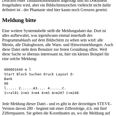
Drücken einer Tastaturkombination abgefragt und im Dokument
festgehalten wird, aber ein Bildschirmzeichen vielleicht nicht dafür
definiert ist - der Phantasie sind hier kaum noch Grenzen gesetzt.
Meldung bitte
Eine weitere Systemtabelle stellt die Meldungsdatei dar. Dort ist
alles aufbewahrt, was irgendwann einmal innerhalb des
Programmablaufs auf dem Bildschirm zu sehen sein wird: alle
Menüs, alle Dialogboxen, alle Warn- und Hinweismeldungen. Auch
diese Datei steht dem Benutzer zur freien Gestaltung offen. Weil
diese Sache so überaus interessant ist, hier ein kleines Beispiel für
eine solche Meldung:
000001640 m l

Start Block Suchen Druck Layout D-

Bank

00

l..... 2......A3.... 4......C.

Jede Meldung dieser Datei - und es gibt in der derzeitigen STEVE-
Version davon 280 - beginnt mit einer Ziffernfolge, d.h. mit fünf
Ziffernpaaren. Sie geben die Koordinaten an, wo die Meldung auf