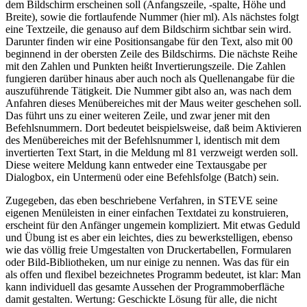
dem Bildschirm erscheinen soll (Anfangszeile, -spalte, Höhe und
Breite), sowie die fortlaufende Nummer (hier ml). Als nächstes folgt
eine Textzeile, die genauso auf dem Bildschirm sichtbar sein wird.
Darunter finden wir eine Positionsangabe für den Text, also mit 00
beginnend in der obersten Zeile des Bildschirms. Die nächste Reihe
mit den Zahlen und Punkten heißt Invertierungszeile. Die Zahlen
fungieren darüber hinaus aber auch noch als Quellenangabe für die
auszuführende Tätigkeit. Die Nummer gibt also an, was nach dem
Anfahren dieses Menübereiches mit der Maus weiter geschehen soll.
Das führt uns zu einer weiteren Zeile, und zwar jener mit den
Befehlsnummern. Dort bedeutet beispielsweise, daß beim Aktivieren
des Menübereiches mit der Befehlsnummer l, identisch mit dem
invertierten Text Start, in die Meldung ml 81 verzweigt werden soll.
Diese weitere Meldung kann entweder eine Textausgabe per
Dialogbox, ein Untermenü oder eine Befehlsfolge (Batch) sein.
Zugegeben, das eben beschriebene Verfahren, in STEVE seine
eigenen Menüleisten in einer einfachen Textdatei zu konstruieren,
erscheint für den Anfänger ungemein kompliziert. Mit etwas Geduld
und Übung ist es aber ein leichtes, dies zu bewerkstelligen, ebenso
wie das völlig freie Umgestalten von Druckertabellen, Formularen
oder Bild-Bibliotheken, um nur einige zu nennen. Was das für ein
als offen und flexibel bezeichnetes Programm bedeutet, ist klar: Man
kann individuell das gesamte Aussehen der Programmoberfläche
damit gestalten. Wertung: Geschickte Lösung für alle, die nicht