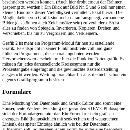
beschrieben werden können. (Auch hier droht erneut der Rahmen
gesprengt zu werden!) Ein Blick auf Bild Nr. 5 und 6 soll nur einen
kleinen Eindruck dieser Vielfältigkeit vermitteln. Fazit hierzu: Die
Möglichkeiten von Grafik sind mehr darauf ausgelegt, vorhandene
Bilder (das können auch Zeichensätze sein) zu verändern. So ist
alles zu finden von Spiegeln, Invertieren, Kopieren, Drehen und
Verschieben, bis hin zu Vergrößern und Verkleinern.
Grafik 2 ist mehr ein Programm-Modul für neu zu erstellende
Grafik. Es entspricht in seiner Funktionsbreite voll und ganz
üblichen Programmen, die separat angeboten werden.
Hervorhebenswert erscheint mir hier die Funktion Tortengrafik. Es
müssen für jedes darzustellende Kreissegment nur die
Prozentangabe eingefügt und die gewünschte Rasterdarstellung
ausgesucht werden. Wertung: brauchbar für alle, die nicht schon ein
eigenes Grafikprogramm besitzen.
Formulare
Eine Mischung von Datenbank und Grafik-Editor und somit eine
konsequente Weiterentwicklung der gesamten STEVE-Philosophie
stellt der Formulargenerator dar. Ein Formular ist ein grafisch
erzeugtes Bild (hauptsächlich mit senkrechten und waagrechten
Linien), das später Einträge ähnlich wie bei der Datenbank
aufnehmen soll. So gesehen ist ein Formular sogar eine besonders