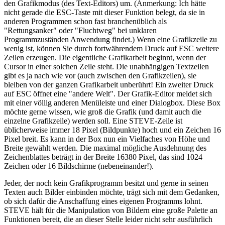
den Grafikmodus (des Text-Editors) um. (Anmerkung: Ich hätte
nicht gerade die ESC-Taste mit dieser Funktion belegt, da sie in
anderen Programmen schon fast branchenüblich als
"Rettungsanker" oder "Fluchtweg" bei unklaren
Programmzuständen Anwendung findet.) Wenn eine Grafikzeile zu
wenig ist, können Sie durch fortwährendem Druck auf ESC weitere
Zeilen erzeugen. Die eigentliche Grafikarbeit beginnt, wenn der
Cursor in einer solchen Zeile steht. Die unabhängigen Textzeilen
gibt es ja nach wie vor (auch zwischen den Grafikzeilen), sie
bleiben von der ganzen Grafikarbeit unberührt! Ein zweiter Druck
auf ESC öffnet eine "andere Welt". Der Grafik-Editor meldet sich
mit einer völlig anderen Menüleiste und einer Dialogbox. Diese Box
möchte gerne wissen, wie groß die Grafik (und damit auch die
einzelne Grafikzeile) werden soll. Eine STEVE-Zeile ist
üblicherweise immer 18 Pixel (Bildpunkte) hoch und ein Zeichen 16
Pixel breit. Es kann in der Box nun ein Vielfaches von Höhe und
Breite gewählt werden. Die maximal mögliche Ausdehnung des
Zeichenblattes beträgt in der Breite 16380 Pixel, das sind 1024
Zeichen oder 16 Bildschirme (nebeneinander!).
Jeder, der noch kein Grafikprogramm besitzt und gerne in seinen
Texten auch Bilder einbinden möchte, trägt sich mit dem Gedanken,
ob sich dafür die Anschaffung eines eigenen Programms lohnt.
STEVE hält für die Manipulation von Bildern eine große Palette an
Funktionen bereit, die an dieser Stelle leider nicht sehr ausführlich