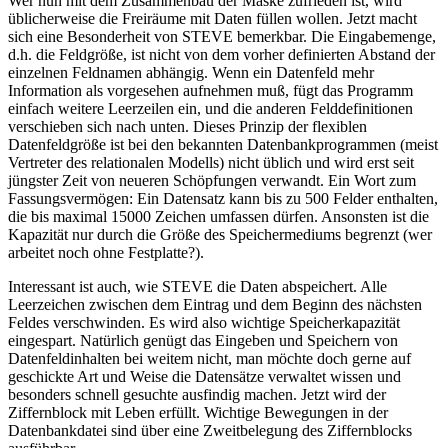
Wer nun mit dem Zusammenbau der Maske zufrieden ist, wird
üblicherweise die Freiräume mit Daten füllen wollen. Jetzt macht
sich eine Besonderheit von STEVE bemerkbar. Die Eingabemenge,
d.h. die Feldgröße, ist nicht von dem vorher definierten Abstand der
einzelnen Feldnamen abhängig. Wenn ein Datenfeld mehr
Information als vorgesehen aufnehmen muß, fügt das Programm
einfach weitere Leerzeilen ein, und die anderen Felddefinitionen
verschieben sich nach unten. Dieses Prinzip der flexiblen
Datenfeldgröße ist bei den bekannten Datenbankprogrammen (meist
Vertreter des relationalen Modells) nicht üblich und wird erst seit
jüngster Zeit von neueren Schöpfungen verwandt. Ein Wort zum
Fassungsvermögen: Ein Datensatz kann bis zu 500 Felder enthalten,
die bis maximal 15000 Zeichen umfassen dürfen. Ansonsten ist die
Kapazität nur durch die Größe des Speichermediums begrenzt (wer
arbeitet noch ohne Festplatte?).
Interessant ist auch, wie STEVE die Daten abspeichert. Alle
Leerzeichen zwischen dem Eintrag und dem Beginn des nächsten
Feldes verschwinden. Es wird also wichtige Speicherkapazität
eingespart. Natürlich genügt das Eingeben und Speichern von
Datenfeldinhalten bei weitem nicht, man möchte doch gerne auf
geschickte Art und Weise die Datensätze verwaltet wissen und
besonders schnell gesuchte ausfindig machen. Jetzt wird der
Ziffernblock mit Leben erfüllt. Wichtige Bewegungen in der
Datenbankdatei sind über eine Zweitbelegung des Ziffernblocks