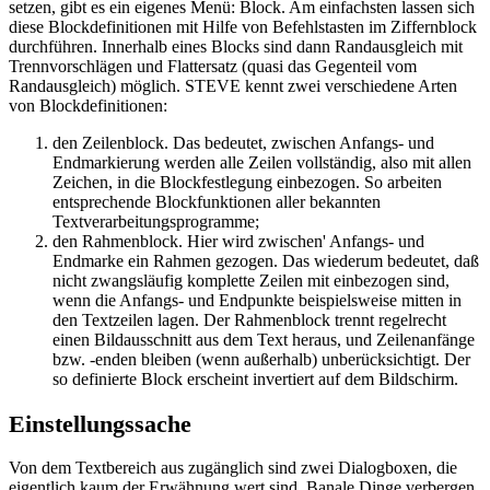
setzen, gibt es ein eigenes Menü: Block. Am einfachsten lassen sich
diese Blockdefinitionen mit Hilfe von Befehlstasten im Ziffernblock
durchführen. Innerhalb eines Blocks sind dann Randausgleich mit
Trennvorschlägen und Flattersatz (quasi das Gegenteil vom
Randausgleich) möglich. STEVE kennt zwei verschiedene Arten
von Blockdefinitionen:
den Zeilenblock. Das bedeutet, zwischen Anfangs- und
Endmarkierung werden alle Zeilen vollständig, also mit allen
Zeichen, in die Blockfestlegung einbezogen. So arbeiten
entsprechende Blockfunktionen aller bekannten
Textverarbeitungsprogramme;
den Rahmenblock. Hier wird zwischen' Anfangs- und
Endmarke ein Rahmen gezogen. Das wiederum bedeutet, daß
nicht zwangsläufig komplette Zeilen mit einbezogen sind,
wenn die Anfangs- und Endpunkte beispielsweise mitten in
den Textzeilen lagen. Der Rahmenblock trennt regelrecht
einen Bildausschnitt aus dem Text heraus, und Zeilenanfänge
bzw. -enden bleiben (wenn außerhalb) unberücksichtigt. Der
so definierte Block erscheint invertiert auf dem Bildschirm.
Einstellungssache
Von dem Textbereich aus zugänglich sind zwei Dialogboxen, die
eigentlich kaum der Erwähnung wert sind. Banale Dinge verbergen