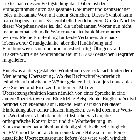
Textes nach dessen Fertigstellung dar. Dabei rast der
Prüfalgorithmus durch das gesamte Dokument und kennzeichnet
jedes unbekannte Wort mit einem Sternchen. Dieses Symbol kann
man übrigens in einer Systemtabelle frei definieren. Großer Nachteil
dieser Vorgehensweise ist, daß die unbekannten Wörter nun nicht
mehr automatisch in die Wörterbuchdatenbank übernommen
werden. Meine Empfehlung für beide Verfahren: durchaus
lobenswerter Grundgedanke, aber die Handhabung und
Funktionsweise sind überarbeitungsbedürftig. Übrigens, auf
Diskette wird eine Wörterbuchdatei mit 35000 deutschen Begriffen
mitgeliefert.
Ein etwas anders gestaltetes Wörterbuch versteckt sich hinter dem
Menüeintrag Übersetzung. Wo das Rechtschreibwörterbuch
lediglich auf unbekannte Wörter gelauert hat, folgt jetzt etwas, das
wie Suchen und Ersetzen funktioniert. Mit der
Übersetzungsfunktion kann nämlich von einer Sprache in eine
andere übersetzt werden. Eine kleine Beispieldatei Englisch/Deutsch
befindet sich ebenfalls auf Diskette. Man darf sich bei dieser
Einrichtung aber keiner Illusion hingeben, es wird eben nur Wort-
für-Wort übersetzt; ob dann der stilistische Satzbau, die
orthografische Konstruktion und die Wortbedeutung im
Sinnzusammenhang überhaupt richtig sind, bleibt sehr fraglich.
STEVE möchte hier auch nur eine kleine Hilfe sein und keine
ausgefeilte Übersetzungroutine liefern (das wäre wohl wirklich