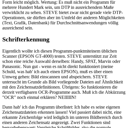
Form leicht möglich. Wertung: Es muß nicht ein Programm für
mehrere Hundert Mark sein, um DTP in ausreichendem Maße
verwirklicht zu sehen. STEVE bietet zwar nicht gerade viele DTP-
Operationen, sie dürften aber im Umfeld der anderen Möglichkeiten
(Text, Grafik, Datenbank) für Durchschnittsanwendungen völlig
ausreichend sein.
Schrifterkennung
Eigentlich wollte ich diesen Programm-punktmiteinem üblichen
Scanner (EPSON GT-4000) testen. STEVE unterstützt zur Zeit
schon eine reiche Auswahl derselben: Handy, SPAT, Marvin oder
Panasonic. Nun gut - wenn es nicht direkt funktioniert (meine
Schuld, was hab' ich auch einen EPSON), muß es über einen
Umweg gehen: Bild einscannen und abspeichern. STEVE
untersucht im Grunde als Bild vorliegende Dateien auf Ähnlichkeit
mit den Zeichensatzdefinitionen. Übrigens: So funktionieren die
derzeit verfügbaren OCR-Programme auch. Muß ich die Abkürzung
"OCR" noch einmal erklären? NEIIIIIN!
Dann hab' ich das Programm überlistet: Ich habe es seine eigenen
Zeichensatzdateien erkennen lassen! Viel passiert dabei nicht, eine
erkannte Zeichenfolge wird lediglich im unteren Bildbereich durch
einen anderen Zeichensatz angezeigt. Zwei Funktionen sind
hervorhebenswert: Vergleiche Schriftbilder, also die normale