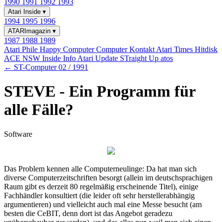
1990
1991
1992
1993
Atari Inside
▾
1994
1995
1996
ATARImagazin
▾
1987
1988
1989
Atari Phile
Happy Computer
Computer Kontakt
Atari Times
Hitdisk
ACE NSW Inside Info
Atari Update
STraight Up
atos
← ST-Computer 02 / 1991
STEVE - Ein Programm für
alle Fälle?
Software
Das Problem kennen alle Computerneulinge: Da hat man sich
diverse Computerzeitschriften besorgt (allein im deutschsprachigen
Raum gibt es derzeit 80 regelmäßig erscheinende Titel), einige
Fachhändler konsultiert (die leider oft sehr herstellerabhängig
argumentieren) und vielleicht auch mal eine Messe besucht (am
besten die CeBIT, denn dort ist das Angebot geradezu