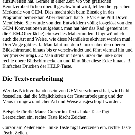
aufzuweisen hat. Gerade in einer Zeit, wo von grafischen
Benutzeroberflächen überall geschwärmt wird, fehlen die typischen
Merkmale von GEM. Dies macht sich beim Einstieg in das
Programm bemerkbar. Aber dennoch hat STEVE eine Pull-Down-
Menüleiste. Sie wurde von den Entwicklern völlig losgelöst von den
GEM-Konventionen aufgebaut, man hat hier das Rad (gemeint ist
die GEM-Oberfläche) ein zweites Mal erfunden. Ungewöhnlich ist
auch die Art und Weise, wie diese Menüleiste aktiviert werden muß.
Drei Wege gibt es. l.: Man fährt mit dem Cursor über den oberen
Bildschirmrand hinaus bis er verschwindet und fährt viermal hin und
her (merkwürdig). 2.: Man strebt mit dem Cursor die linke oder
rechte obere Bildschirmecke an und fährt über diese Ecke hinaus. 3.:
Einfaches Drücken der HELP-Taste.
Die Textverarbeitung
Wer das Nichtvorhandensein von GEM verschmerzt hat, wird bald
feststellen, daß die Möglichkeiten der Tastaturbelegung und der
Maus in ungewöhnlicher Art und Weise ausgeschöpft wurden.
Beispiele für die Maus: Cursor im Text - linke Taste fügt
Leerzeichen ein, rechte Taste löscht Zeichen.
Cursor am Zeilenende - linke Taste fügt Leerzeilen ein, rechte Taste
löscht Zeilen.