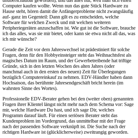
unüberschaubar geworden), und das alles nur, weil man sich einen
Computer kaufen wollte. Wenn nun das gute Stück Hardware zu
Hause steht, hören damit die Anfängerprobleme nicht zwangsläufig
auf- ganz im Gegenteil: Dann gilt es zu entscheiden, welche
Software für welchen Zweck und mit welchen weiteren
Peripheriegeräten anzuschaffen ist. Wie gut ist die Software, brauche
ich das alles, was sie mir bietet, oder kann sie etwa nicht all das, was
ich mir wünsche?
Gerade die Zeit vor dem Jahreswechsel ist prädestiniert für solche
Fragen, denn für den Hobbyeinsteiger steht das Weihnachtsfest als
magisches Datum im Raum, und der Gewerbetreibende hat triftige
Gründe, sich in den letzten Wochen des alten Jahres (oder
manchmal auch in den ersten des neuen) Zeit für Überlegungen
bezüglich Computereinkauf zu nehmen. EDV-Händler haben dann
Hochsaison, das berühmte Jahresendgeschäft bricht herein (im
wahrsten Sinne des Wortes).
Professionelle EDV-Berater gehen bei den (weiter oben) genannten
Fragen ihrer Klientel längst nicht mehr nach dem Schema vor: Sage
mir, welche Hardware Du hast, und ich sage Dir, welches
Programm darauf läuft. Für einen seriösen Berater steht das
Kundenproblem im Vordergrund, das unmittelbar mit der Frage
nach der passenden Software verknüpft ist. Die Suche nach der
richtigen Hardware ist (glücklicherweise) zweitrangig geworden.