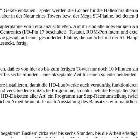
2"-Geräte einbauen - später werden die Löcher für die Halteschrauben so
aber in der Natur eines Towers bzw. der Mega ST-Platine, bei denen di
dapterplatine von Tetra anzuschließen. Auf ihr sind alle notwendigen A
entronics (I/O-Pin 17 beschaltet), Tastatur, ROM-Port intern und ex
wie gesagt, auf einer gesonderten Platine, die zunächst mit der ST-Ha
steckt, fertig.
gen, daß es von hier ab bis zum fertigen Tower nur noch 10 Minuten sin
 bis sechs Stunden - eine akzeptable Zeit für einen so entscheidenden 
installieren, damit die HD-Laufwerke auch vernünftig funktionieren. 
 sind verschiedene nützliche Programme, so natür lieh die Festplatten-
von HD-Disketten aller Art, ein Programm zur Step-Ratenumstellung (w
glichen Arbeit braucht. Je nach Ausstattung des Bausatzes wird natürli
mal begabten“ Bastlern zirka vier bis sechs Stunden, bis die Arbeit erled