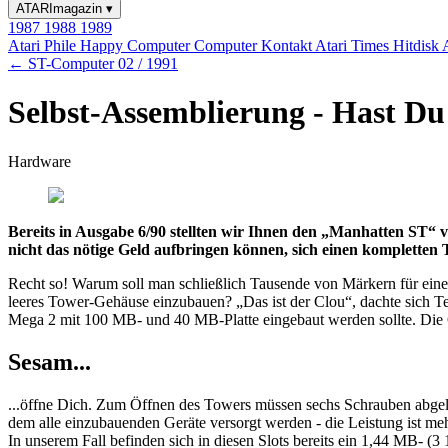
ATARImagazin
▾
1987
1988
1989
Atari Phile
Happy Computer
Computer Kontakt
Atari Times
Hitdisk
← ST-Computer 02 / 1991
Selbst-Assemblierung - Hast Du k
Hardware
Bereits in Ausgabe 6/90 stellten wir Ihnen den „Manhatten ST“ vo
nicht das nötige Geld aufbringen können, sich einen kompletten
Recht so! Warum soll man schließlich Tausende von Märkern für ein
leeres Tower-Gehäuse einzubauen? „Das ist der Clou“, dachte sich Te
Mega 2 mit 100 MB- und 40 MB-Platte eingebaut werden sollte. Die
Sesam...
...öffne Dich. Zum Öffnen des Towers müssen sechs Schrauben abgelöst 
dem alle einzubauenden Geräte versorgt werden - die Leistung ist meh
In unserem Fall befinden sich in diesen Slots bereits ein 1,44 MB- (3