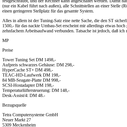
festgeschraubt, und der Rechner kann angeschaltet werden. Damit hab
(nur ein Kabel führt nach außen), alle Schnittstellen an einer Stelle 
einen geringeren Stellplatz für das gesamte System.
Alles in allem ist der Tuning-Satz eine nette Sache, die den ST sic
1500,- für das nackte Umbau-Set erscheint mir allerdings etwas hoch 
zehnfachem Arbeitsaufwand verbunden. Tatsache ist jedoch, daß ich m
MP
Preise
Tower Tuning Set DM 1498,-
Aufpreis schwarzes Gehäuse: DM 298,-
HyperCache ST+ DM 498,-
TEAC-HD-Laufwerk DM 198,-
84 MB-Seagate-Platte DM 998,-
SCSI-Hostadapter DM 198,-
Temperaturlüftersteuerung: DM 148,-
Desk-Assist/4: DM 48.-
Bezugsquelle
Tetra Computersysteme GmbH
Neuer Markt 27
5309 Meckenheim