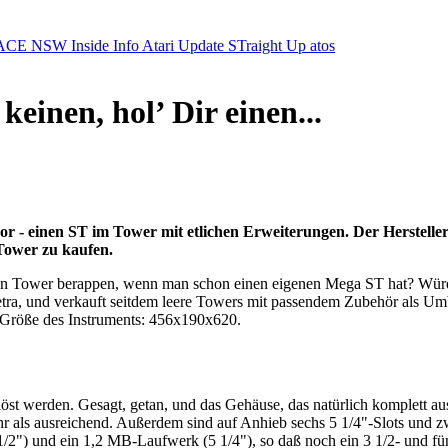
ACE NSW Inside Info
Atari Update
STraight Up
atos
einen, hol’ Dir einen...
r - einen ST im Tower mit etlichen Erweiterungen. Der Hersteller d
 Tower zu kaufen.
en Tower berappen, wenn man schon einen eigenen Mega ST hat? Würde
tra, und verkauft seitdem leere Towers mit passendem Zubehör als Umba
 Größe des Instruments: 456x190x620.
werden. Gesagt, getan, und das Gehäuse, das natürlich komplett aus Meta
r als ausreichend. Außerdem sind auf Anhieb sechs 5 1/4"-Slots und zw
 1/2") und ein 1,2 MB-Laufwerk (5 1/4"), so daß noch ein 3 1/2- und fün