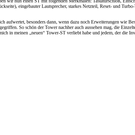
en wir nun einen ST mit folgenden Merkmalen: Tastaturschloß, Einscha
(Rückseite), eingebauter Lautsprecher, starkes Netzteil, Reset- und Turbo
herlich aufwertet, besonders dann, wenn dazu noch Erweiterungen wie 
gegriffen. So schön der Tower nachher auch aussehen mag, die Einzeltei
ich in meinen „neuen“ Tower-ST verliebt habe und jedem, der die Inve