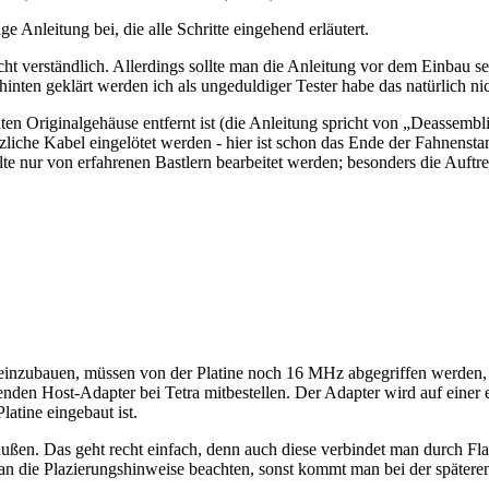
e Anleitung bei, die alle Schritte eingehend erläutert.
icht verständlich. Allerdings sollte man die Anleitung vor dem Einbau s
hinten geklärt werden ich als ungeduldiger Tester habe das natürlich n
n Originalgehäuse entfernt ist (die Anleitung spricht von „Deassemb
tzliche Kabel eingelötet werden - hier ist schon das Ende der Fahnenst
ollte nur von erfahrenen Bastlern bearbeitet werden; besonders die Auf
k einzubauen, müssen von der Platine noch 16 MHz abgegriffen werden,
senden Host-Adapter bei Tetra mitbestellen. Der Adapter wird auf einer
tine eingebaut ist.
außen. Das geht recht einfach, denn auch diese verbindet man durch Fl
e man die Plazierungshinweise beachten, sonst kommt man bei der später