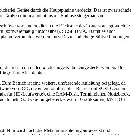
lcherlei Geräte durch die Hauptplatine verdeckt. Das ist zwar schade,
e Größen nun mal nicht bis ins Endlose steigerbar sind.
nschlüsse vorhanden, die an die Rückseite des Towers gelegt werden:
tern (softwaremäßig umschaltbar), SCSI, DMA. Damit es auch
uptplatine verbunden werden muß. Dazu sind einige Stiftverbindungen
d, denn es müssen lediglich einige Kabel eingesteckt werden. Der
Eingriff, wie ich denke.
Zum Betrieb ist eine weitere, umfassende Anleitung beigelegt, da
Software von ICD, die einen komfortablen Betrieb mit SCSI-Geräten
ichtig für HD-Laufwerke), eine RAM-Disk, Terminplaner, Notizblock,
ch auch mehr Software mitgeliefert, etwa für Grafikkarten, MS-DOS-
igt ist. Nun wird noch die Metallummantelung aufgesetzt und