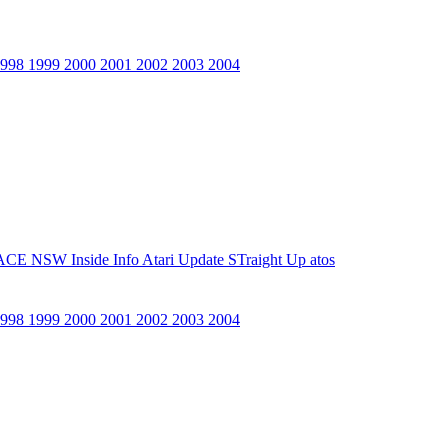
1998
1999
2000
2001
2002
2003
2004
ACE NSW Inside Info
Atari Update
STraight Up
atos
1998
1999
2000
2001
2002
2003
2004