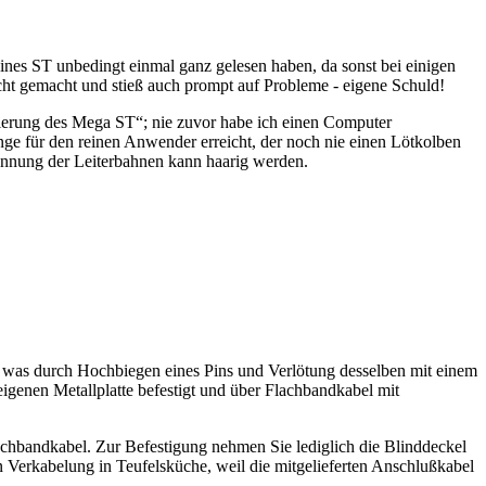
eines ST unbedingt einmal ganz gelesen haben, da sonst bei einigen
icht gemacht und stieß auch prompt auf Probleme - eigene Schuld!
lierung des Mega ST“; nie zuvor habe ich einen Computer
ange für den reinen Anwender erreicht, der noch nie einen Lötkolben
trennung der Leiterbahnen kann haarig werden.
 was durch Hochbiegen eines Pins und Verlötung desselben mit einem
 eigenen Metallplatte befestigt und über Flachbandkabel mit
achbandkabel. Zur Befestigung nehmen Sie lediglich die Blinddeckel
en Verkabelung in Teufelsküche, weil die mitgelieferten Anschlußkabel