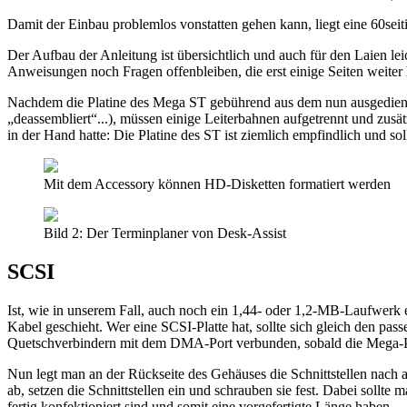
Damit der Einbau problemlos vonstatten gehen kann, liegt eine 60seitig
Der Aufbau der Anleitung ist übersichtlich und auch für den Laien le
Anweisungen noch Fragen offenbleiben, die erst einige Seiten weiter 
Nachdem die Platine des Mega ST gebührend aus dem nun ausgediente
„deassembliert“...), müssen einige Leiterbahnen aufgetrennt und zusä
in der Hand hatte: Die Platine des ST ist ziemlich empfindlich und s
Mit dem Accessory können HD-Disketten formatiert werden
Bild 2: Der Terminplaner von Desk-Assist
SCSI
Ist, wie in unserem Fall, auch noch ein 1,44- oder 1,2-MB-Laufwer
Kabel geschieht. Wer eine SCSI-Platte hat, sollte sich gleich den pas
Quetschverbindern mit dem DMA-Port verbunden, sobald die Mega-Pla
Nun legt man an der Rückseite des Gehäuses die Schnittstellen nach 
ab, setzen die Schnittstellen ein und schrauben sie fest. Dabei sollt
fertig konfektioniert sind und somit eine vorgefertigte Länge haben.