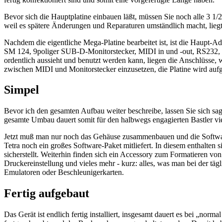
Bevor sich die Hauptplatine einbauen läßt, müssen Sie noch alle 3 1/
weil es spätere Änderungen und Reparaturen umständlich macht, liegt 
Nachdem die eigentliche Mega-Platine bearbeitet ist, ist die Haupt-A
SM 124, 9poliger SUB-D-Monitorstecker, MIDI in und -out, RS232, C
ordentlich aussieht und benutzt werden kann, liegen die Anschlüsse, 
zwischen MIDI und Monitorstecker einzusetzen, die Platine wird aufge
Simpel
Bevor ich den gesamten Aufbau weiter beschreibe, lassen Sie sich sa
gesamte Umbau dauert somit für den halbwegs engagierten Bastler vier
Jetzt muß man nur noch das Gehäuse zusammenbauen und die Software 
Tetra noch ein großes Software-Paket mitliefert. In diesem enthalten
sicherstellt. Weiterhin finden sich ein Accessory zum Formatieren 
Druckereinstellung und vieles mehr - kurz: alles, was man bei der tä
Emulatoren oder Beschleunigerkarten.
Fertig aufgebaut
Das Gerät ist endlich fertig installiert, insgesamt dauert es bei „nor