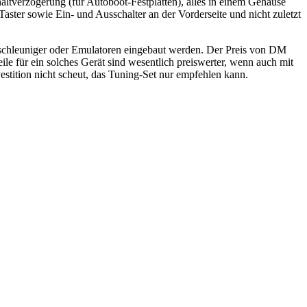
ltverzögerung (für Autoboot-Festplatten), alles in einem Gehäuse
-Taster sowie Ein- und Ausschalter an der Vorderseite und nicht zuletzt
Beschleuniger oder Emulatoren eingebaut werden. Der Preis von DM
le für ein solches Gerät sind wesentlich preiswerter, wenn auch mit
stition nicht scheut, das Tuning-Set nur empfehlen kann.