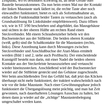
Zeitpunkt, wo es besonders schwierig ist, an neue Geräte oder
Bauteile heranzukommen. Da nun beim ersten Mal nur der Kontakt
der linken Maustaste stark lädiert ist, die rechte Taste aber noch
einwandfrei funktioniert, bietet es sich als Sofortmaßnahme an,
einfach die Funktionalität beider Tasten zu vertauschen (auch als
Grundsatzlösung für Linkshänder empfehlenswert). Dazu öffnen
wir, wie in ST 3/90 beschrieben und abgebildet, das Mausgehäuse
und sichten in der oberen Hälfte am rechten Rand einen
Steckverbinder. Mit einem Schraubenzieher hebeln wir den
Buchsenstecker aus der Stiftleiste. Die beiden oberen Kontakte
(weiß, gelb) sind die Schaltkontakte für die Maustasten (rechts,
links). Diese Anordnung kann durch Messungen zwischen
Steckverbinder und Anschlußbuchse der Atari-Maus ermittelt
werden (Bild 1 und 2, siehe auch Profibuch). Der entscheidende
Kunstgriff besteht nun darin, mit einer Nadel die beiden oberen
Kontakte aus der Steckerleiste herauszuziehen und vertauscht
wieder hineinzustecken. Anschließend wird der Buchsenstecker
wieder auf die Stiftleiste gesteckt und das Gehäuse zugeschraubt.
Wer beim anschließenden Test das Gefühl hat, daß jetzt das Klicken
überhaupt nicht mehr funktioniert, der traktiert wahrscheinlich nach
wie vor die linke Maustaste. Nach einer Gewöhnungsphase jedoch
funktioniert die Übergangslösung meist prächtig, und man hat Zeit
gewonnen, nach dauerhafteren Lösungen Ausschau zu halten, bei
denen dann ja wieder auf die „richtige“ Maustastenbelegung
umgeschaltet werden kann.