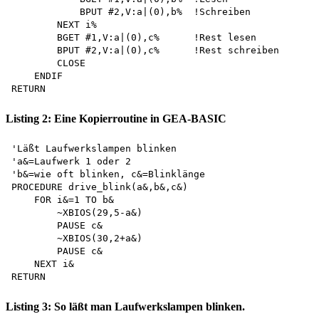
            BPUT #2,V:a|(0),b%  !Schreiben 

        NEXT i% 

        BGET #1,V:a|(0),c%      !Rest lesen 

        BPUT #2,V:a|(0),c%      !Rest schreiben  

        CLOSE 

    ENDIF 

Listing 2: Eine Kopierroutine in GEA-BASIC
'Läßt Laufwerkslampen blinken 

'a&=Laufwerk 1 oder 2 

'b&=wie oft blinken, c&=Blinklänge 

PROCEDURE drive_blink(a&,b&,c&)

    FOR i&=1 TO b& 

        ~XBIOS(29,5-a&)

        PAUSE c& 

        ~XBIOS(30,2+a&)

        PAUSE c& 

    NEXT i& 

Listing 3: So läßt man Laufwerkslampen blinken.