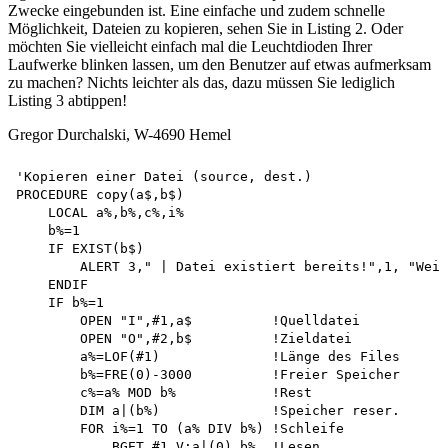
Zwecke eingebunden ist. Eine einfache und zudem schnelle
Möglichkeit, Dateien zu kopieren, sehen Sie in Listing 2. Oder
möchten Sie vielleicht einfach mal die Leuchtdioden Ihrer
Laufwerke blinken lassen, um den Benutzer auf etwas aufmerksam
zu machen? Nichts leichter als das, dazu müssen Sie lediglich
Listing 3 abtippen!
Gregor Durchalski, W-4690 Hemel
'Kopieren einer Datei (source, dest.) 

PROCEDURE copy(a$,b$) 

    LOCAL a%,b%,c%,i% 

    b%=1 

    IF EXIST(b$) 

        ALERT 3," | Datei existiert bereits!",1, "Weit
    ENDIF 

    IF b%=1 

        OPEN "I",#1,a$          !Quelldatei 

        OPEN "O",#2,b$          !Zieldatei 

        a%=LOF(#1)              !Länge des Files

        b%=FRE(0)-3000          !Freier Speicher 

        c%=a% MOD b%            !Rest

        DIM a|(b%)              !Speicher reser. 

        FOR i%=1 TO (a% DIV b%) !Schleife 

            BGET #1,V:a|(0),b%  !Lesen 
