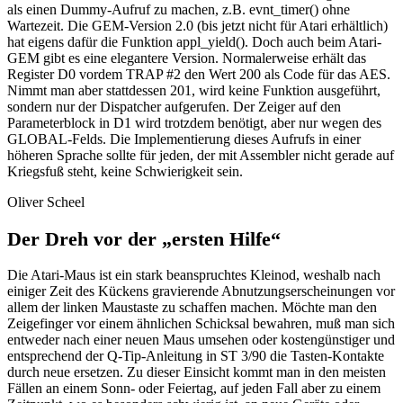
als einen Dummy-Aufruf zu machen, z.B. evnt_timer() ohne
Wartezeit. Die GEM-Version 2.0 (bis jetzt nicht für Atari erhältlich)
hat eigens dafür die Funktion appl_yield(). Doch auch beim Atari-
GEM gibt es eine elegantere Version. Normalerweise erhält das
Register D0 vordem TRAP #2 den Wert 200 als Code für das AES.
Nimmt man aber stattdessen 201, wird keine Funktion ausgeführt,
sondern nur der Dispatcher aufgerufen. Der Zeiger auf den
Parameterblock in D1 wird trotzdem benötigt, aber nur wegen des
GLOBAL-Felds. Die Implementierung dieses Aufrufs in einer
höheren Sprache sollte für jeden, der mit Assembler nicht gerade auf
Kriegsfuß steht, keine Schwierigkeit sein.
Oliver Scheel
Der Dreh vor der „ersten Hilfe“
Die Atari-Maus ist ein stark beanspruchtes Kleinod, weshalb nach
einiger Zeit des Kückens gravierende Abnutzungserscheinungen vor
allem der linken Maustaste zu schaffen machen. Möchte man den
Zeigefinger vor einem ähnlichen Schicksal bewahren, muß man sich
entweder nach einer neuen Maus umsehen oder kostengünstiger und
entsprechend der Q-Tip-Anleitung in ST 3/90 die Tasten-Kontakte
durch neue ersetzen. Zu dieser Einsicht kommt man in den meisten
Fällen an einem Sonn- oder Feiertag, auf jeden Fall aber zu einem