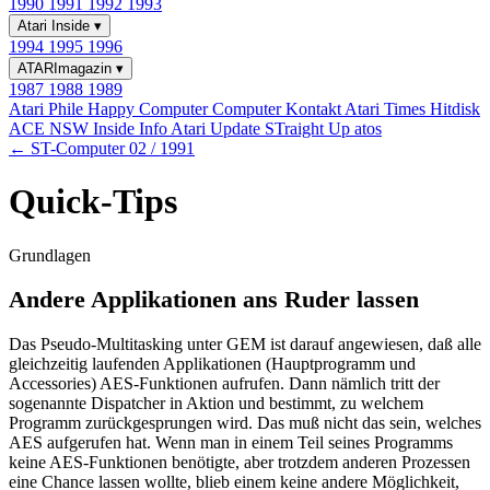
1990
1991
1992
1993
Atari Inside
▾
1994
1995
1996
ATARImagazin
▾
1987
1988
1989
Atari Phile
Happy Computer
Computer Kontakt
Atari Times
Hitdisk
ACE NSW Inside Info
Atari Update
STraight Up
atos
← ST-Computer 02 / 1991
Quick-Tips
Grundlagen
Andere Applikationen ans Ruder lassen
Das Pseudo-Multitasking unter GEM ist darauf angewiesen, daß alle
gleichzeitig laufenden Applikationen (Hauptprogramm und
Accessories) AES-Funktionen aufrufen. Dann nämlich tritt der
sogenannte Dispatcher in Aktion und bestimmt, zu welchem
Programm zurückgesprungen wird. Das muß nicht das sein, welches
AES aufgerufen hat. Wenn man in einem Teil seines Programms
keine AES-Funktionen benötigte, aber trotzdem anderen Prozessen
eine Chance lassen wollte, blieb einem keine andere Möglichkeit,