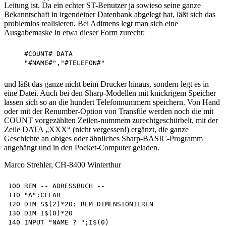
Leitung ist. Da ein echter ST-Benutzer ja sowieso seine ganze
Bekanntschaft in irgendeiner Datenbank abgelegt hat, läßt sich das
problemlos realisieren. Bei Adimens legt man sich eine
Ausgabemaske in etwa dieser Form zurecht:
    #COUNT# DATA

und läßt das ganze nicht beim Drucker hinaus, sondern legt es in
eine Datei. Auch bei den Sharp-Modellen mit knickrigem Speicher
lassen sich so an die hundert Telefonnummern speichern. Von Hand
oder mit der Renumber-Option von Transfile werden noch die mit
COUNT vorgezählten Zeilen-nummem zurechtgeschürbelt, mit der
Zeile DATA „XXX“ (nicht vergessen!) ergänzt, die ganze
Geschichte an obiges oder ähnliches Sharp-BASIC-Programm
angehängt und in den Pocket-Computer geladen.
Marco Strehler, CH-8400 Winterthur
100 REM -- ADRESSBUCH --

110 "A":CLEAR 

120 DIM S$(2)*20: REM DIMENSIONIEREN 

130 DIM I$(0)*20 

140 INPUT "NAME ? ";I$(0)
