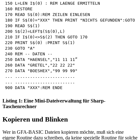
150 L=LEN I$(0) : REM LAENGE ERMITTELN 

160 RESTORE

170 READ S$(0):REM ZEILEN EINLESEN 

180 IF S$(0)="XXX" THEN PRINT "NICHTS GEFUNDEN":GOTO "
190 READ S$(1)

200 S$(2)=LEFT$(S$(0),L)

210 IF I$(0)<>S$(2) THEN GOTO 170 

220 PRINT S$(0) :PRINT S$(1)

230 GOTO "A"

240 REM -- DATEN --

250 DATA "HAENSEL","11 11 11” 

260 DATA "GRETEL","22 22 22"

270 DATA "BOESHEX","99 99 99"

... ........................

... ........................

Listing 1: Eine Mini-Dateiverwaltung für Sharp-
Taschenrechner
Kopieren und Blinken
Wer in GFA-BASIC Dateien kopieren möchte, muß sich eine
eigene Routine dazu schreiben, da keine spezielle Routine für solche