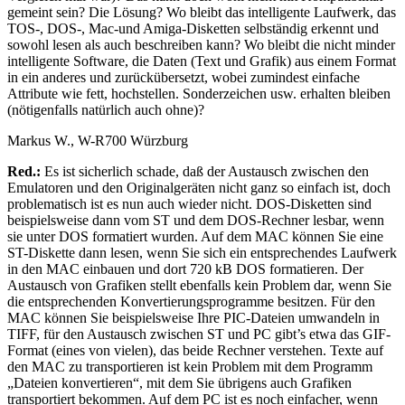
gemeint sein? Die Lösung? Wo bleibt das intelligente Laufwerk, das
TOS-, DOS-, Mac-und Amiga-Disketten selbständig erkennt und
sowohl lesen als auch beschreiben kann? Wo bleibt die nicht minder
intelligente Software, die Daten (Text und Grafik) aus einem Format
in ein anderes und zurückübersetzt, wobei zumindest einfache
Attribute wie fett, hochstellen. Sonderzeichen usw. erhalten bleiben
(nötigenfalls natürlich auch ohne)?
Markus W., W-R700 Würzburg
Red.:
Es ist sicherlich schade, daß der Austausch zwischen den
Emulatoren und den Originalgeräten nicht ganz so einfach ist, doch
problematisch ist es nun auch wieder nicht. DOS-Disketten sind
beispielsweise dann vom ST und dem DOS-Rechner lesbar, wenn
sie unter DOS formatiert wurden. Auf dem MAC können Sie eine
ST-Diskette dann lesen, wenn Sie sich ein entsprechendes Laufwerk
in den MAC einbauen und dort 720 kB DOS formatieren. Der
Austausch von Grafiken stellt ebenfalls kein Problem dar, wenn Sie
die entsprechenden Konvertierungsprogramme besitzen. Für den
MAC können Sie beispielsweise Ihre PIC-Dateien umwandeln in
TIFF, für den Austausch zwischen ST und PC gibt’s etwa das GIF-
Format (eines von vielen), das beide Rechner verstehen. Texte auf
den MAC zu transportieren ist kein Problem mit dem Programm
„Dateien konvertieren“, mit dem Sie übrigens auch Grafiken
transportiert bekommen. Auf dem PC ist es noch einfacher, wenn