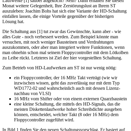
Laufwerke [1] sauber abgekocht? Nein? Dann erhalten Sie diesen
Monat weitere Gelegenheit, Ihre Zerstörungslust an Ihrem ST
auszuleben: Joachim Bohs hat sich eine Variante der HD-Schaltung
einfallen lassen, die einige Vorteile gegenüber der bisherigen
Lösung hat.
Die Schaltung aus [1] tut zwar das Gewünschte, kann aber - wie
alles Gute - noch verbessert werden. Zum Beispiel könnte man
versuchen, mit noch weniger Bausteinen und Verdrahtungen
auszukommen, oder aber man integriert weitere Funktionen, wenn
man ohnehin schon mal seinem Floppycontroller mit dem Lötkolben
zu Leibe rückt. Letzteres ist Ziel der hier vorgestellten Schaltung.
Zum Betrieb von HD-Laufwerken am ST ist nur wenig nötig:
ein Floppycontroller, der 16 MHz Takt verträgt (wie wir
inzwischen wissen, geht das zuverlässig nur mit dem Typ
WD1772-02 und wahrscheinlich auch mit dessen Lizenz-
nachbau von VLSI)
16 MHz vom Shifter oder von einem externen Quarzbaustein
eine kleine Schaltung, die mittels des HD-Signals, das die
meisten Diskettenlaufwerke hoher Schreibdichte ausgeben
können, entscheidet, welcher Takt (8 oder 16 MHz) dem
Floppycontroller zugeführt wird.
In Bild 1 finden Sie den neuen Schaltungsvorschlag. Er basiert auf