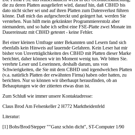
die zu deren Platten ausgeliefert wird, darauf hin, daß CBHD bis
dato nicht sicher sei und auf ihren Platten zum Datenverlust führen
könne. Daß mich das aufgeschreckt und geärgert hat. werden Sie
verstehen. Nun hilft mein gekränkter Programmiererstolz aber
niemandem, und so habe ich selbst eine FSE-Platte zwei Monate im
Dauereinsatz mit CBHD getestet - keine Fehler.
Bei einer kleinen Umfrage unter Bekannten und Lesern fand sich
ebenfalls kein Hinweis auf lauernde Gefahren. Kein Leser hat mir
bisher von Unverträglichkeiten des CBHD mit Platten dieser Marke
berichtet, daher können wir im Moment wenig tun. Wir bitten Sie.
verehrte Leser und Leserinnen, deshalb darum, uns von
Schwierigkeiten, die Sie mit dem CBHD und irgendwelchen Platten
(v.a. natürlich Platten der erwähnten Firma) haben oder hatten, zu
berichten. Nur so können wir überhaupt herausfinden, ob an
Behauptungen wie der zitierten etwas dran ist.
Zum Schluß wie immer unsere Kontaktadresse:
Claus Brod Am Felsenkeller 2 H772 Marktheidenfeld
Literatur:
[1] Bohs/Brod/Stepper ""Ganz schön dicht", ST-Computer 1/90