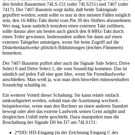
den beiden Bausteinen 74LS-151 (oder 74LS251) und 7407 (oder
7417). Der 7407-Baustein sorgt dafür, daß beide Taktsignale
gepuffert werden; somit sollte es nun in den meisten Fällen möglich
sein, den 16-MHz-Takt direkt vom Pin 39 des Shifters abzunehmen.
Wer mag, kann natürlich trotzdem einen externen Takt zuführen,
sollte daraus aber am besten auch gleich den 8-MHz-Takt durch
einen Teiler gewinnen. Insbesondere sollten Sie dann auf einen
externen Taktgeber umsteigen, wenn Sie beim Zugriff auf die
Diskettenlaufwerke plötzlich Bildstörungen (leichtes Flimmern)
bemerken.
Der 7407-Baustein puffert aber auch die Signale Side Select, Drive
Select 0 und Drive Select 1, die vom Soundchip kommen. Das ist
nämlich auf jeden Fall eine gute Idee, wenn Sie Fremdlaufwerke
anschließen. Man weiß ja, was man dem bisweilen mimosenhaften
Soundchip schuldig ist.
Ein weiterer Vorteil dieser Schaltung: Sie kann relativ einfach
umkonfiguriert werden, sobald man die Ausrüstung wechselt -
beispielsweise, wenn man den Rechner an einen anderen Standort
bewegt oder aber das externe Laufwerk seinen Geist aufgibt und
dergleichen Unbill mehr geschieht. Dazu manipuliert man die
Beschaltung der Signale D0 bis D7 am 74LS151:
2*DD: HD-Eingang (in der Zeichnung Eingang C des