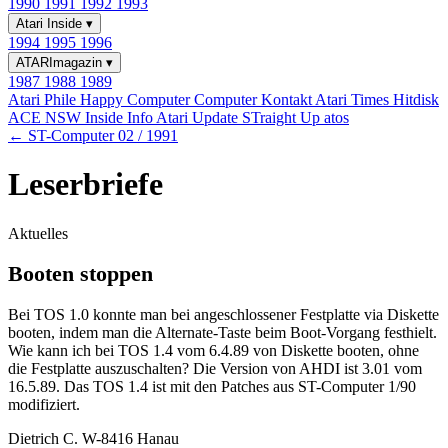
1990
1991
1992
1993
Atari Inside
▾
1994
1995
1996
ATARImagazin
▾
1987
1988
1989
Atari Phile
Happy Computer
Computer Kontakt
Atari Times
Hitdisk
ACE NSW Inside Info
Atari Update
STraight Up
atos
← ST-Computer 02 / 1991
Leserbriefe
Aktuelles
Booten stoppen
Bei TOS 1.0 konnte man bei angeschlossener Festplatte via Diskette
booten, indem man die Alternate-Taste beim Boot-Vorgang festhielt.
Wie kann ich bei TOS 1.4 vom 6.4.89 von Diskette booten, ohne
die Festplatte auszuschalten? Die Version von AHDI ist 3.01 vom
16.5.89. Das TOS 1.4 ist mit den Patches aus ST-Computer 1/90
modifiziert.
Dietrich C. W-8416 Hanau