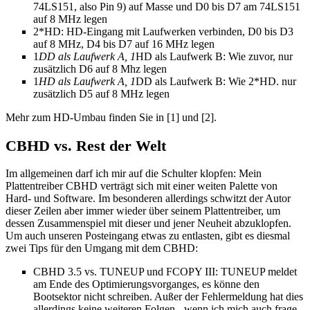
74LS151, also Pin 9) auf Masse und D0 bis D7 am 74LS151
auf 8 MHz legen
2*HD: HD-Eingang mit Laufwerken verbinden, D0 bis D3
auf 8 MHz, D4 bis D7 auf 16 MHz legen
1
DD als Laufwerk A, 1
HD als Laufwerk B: Wie zuvor, nur
zusätzlich D6 auf 8 Mhz legen
1
HD als Laufwerk A, 1
DD als Laufwerk B: Wie 2*HD. nur
zusätzlich D5 auf 8 MHz legen
Mehr zum HD-Umbau finden Sie in [1] und [2].
CBHD vs. Rest der Welt
Im allgemeinen darf ich mir auf die Schulter klopfen: Mein
Plattentreiber CBHD verträgt sich mit einer weiten Palette von
Hard- und Software. Im besonderen allerdings schwitzt der Autor
dieser Zeilen aber immer wieder über seinem Plattentreiber, um
dessen Zusammenspiel mit dieser und jener Neuheit abzuklopfen.
Um auch unseren Posteingang etwas zu entlasten, gibt es diesmal
zwei Tips für den Umgang mit dem CBHD:
CBHD 3.5 vs. TUNEUP und FCOPY III: TUNEUP meldet
am Ende des Optimierungsvorganges, es könne den
Bootsektor nicht schreiben. Außer der Fehlermeldung hat dies
allerdings keine weiteren Folgen - wenn ich mich auch frage,