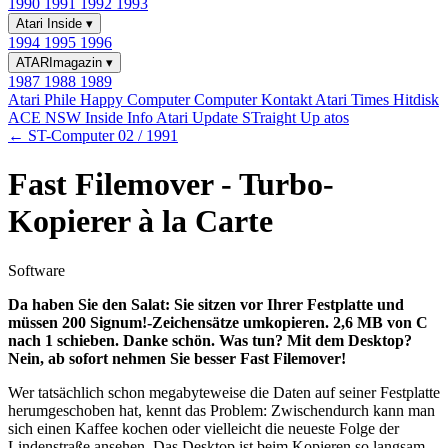
1990
1991
1992
1993
Atari Inside
▾
1994
1995
1996
ATARImagazin
▾
1987
1988
1989
Atari Phile
Happy Computer
Computer Kontakt
Atari Times
Hitdisk
ACE NSW Inside Info
Atari Update
STraight Up
atos
← ST-Computer 02 / 1991
Fast Filemover - Turbo-
Kopierer à la Carte
Software
Da haben Sie den Salat: Sie sitzen vor Ihrer Festplatte und
müssen 200 Signum!-Zeichensätze umkopieren. 2,6 MB von C
nach 1 schieben. Danke schön. Was tun? Mit dem Desktop?
Nein, ab sofort nehmen Sie besser Fast Filemover!
Wer tatsächlich schon megabyteweise die Daten auf seiner Festplatte
herumgeschoben hat, kennt das Problem: Zwischendurch kann man
sich einen Kaffee kochen oder vielleicht die neueste Folge der
Lindenstraße ansehen. Das Desktop ist beim Kopieren so langsam,