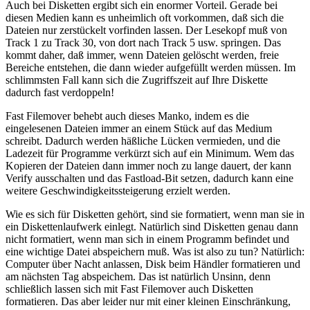
Auch bei Disketten ergibt sich ein enormer Vorteil. Gerade bei
diesen Medien kann es unheimlich oft vorkommen, daß sich die
Dateien nur zerstückelt vorfinden lassen. Der Lesekopf muß von
Track 1 zu Track 30, von dort nach Track 5 usw. springen. Das
kommt daher, daß immer, wenn Dateien gelöscht werden, freie
Bereiche entstehen, die dann wieder aufgefüllt werden müssen. Im
schlimmsten Fall kann sich die Zugriffszeit auf Ihre Diskette
dadurch fast verdoppeln!
Fast Filemover behebt auch dieses Manko, indem es die
eingelesenen Dateien immer an einem Stück auf das Medium
schreibt. Dadurch werden häßliche Lücken vermieden, und die
Ladezeit für Programme verkürzt sich auf ein Minimum. Wem das
Kopieren der Dateien dann immer noch zu lange dauert, der kann
Verify ausschalten und das Fastload-Bit setzen, dadurch kann eine
weitere Geschwindigkeitssteigerung erzielt werden.
Wie es sich für Disketten gehört, sind sie formatiert, wenn man sie in
ein Diskettenlaufwerk einlegt. Natürlich sind Disketten genau dann
nicht formatiert, wenn man sich in einem Programm befindet und
eine wichtige Datei abspeichern muß. Was ist also zu tun? Natürlich:
Computer über Nacht anlassen, Disk beim Händler formatieren und
am nächsten Tag abspeichem. Das ist natürlich Unsinn, denn
schließlich lassen sich mit Fast Filemover auch Disketten
formatieren. Das aber leider nur mit einer kleinen Einschränkung,