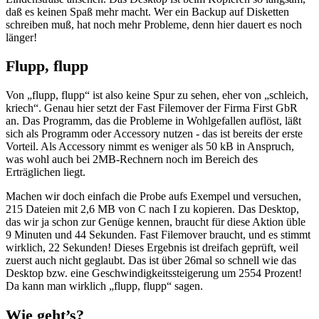
daß es keinen Spaß mehr macht. Wer ein Backup auf Disketten
schreiben muß, hat noch mehr Probleme, denn hier dauert es noch
länger!
Flupp, flupp
Von „flupp, flupp“ ist also keine Spur zu sehen, eher von „schleich,
kriech“. Genau hier setzt der Fast Filemover der Firma First GbR
an. Das Programm, das die Probleme in Wohlgefallen auflöst, läßt
sich als Programm oder Accessory nutzen - das ist bereits der erste
Vorteil. Als Accessory nimmt es weniger als 50 kB in Anspruch,
was wohl auch bei 2MB-Rechnern noch im Bereich des
Erträglichen liegt.
Machen wir doch einfach die Probe aufs Exempel und versuchen,
215 Dateien mit 2,6 MB von C nach I zu kopieren. Das Desktop,
das wir ja schon zur Genüge kennen, braucht für diese Aktion üble
9 Minuten und 44 Sekunden. Fast Filemover braucht, und es stimmt
wirklich, 22 Sekunden! Dieses Ergebnis ist dreifach geprüft, weil
zuerst auch nicht geglaubt. Das ist über 26mal so schnell wie das
Desktop bzw. eine Geschwindigkeitssteigerung um 2554 Prozent!
Da kann man wirklich „flupp, flupp“ sagen.
Wie geht’s?