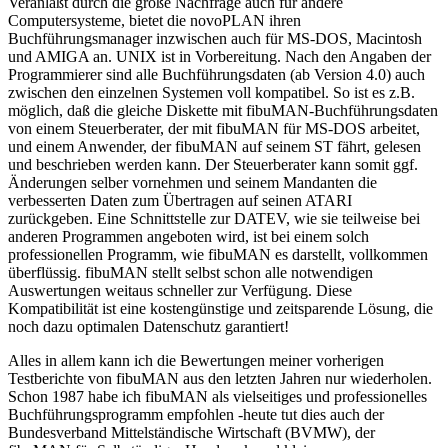
Veranlaßt durch die große Nachfrage auch für andere
Computersysteme, bietet die novoPLAN ihren
Buchführungsmanager inzwischen auch für MS-DOS, Macintosh
und AMIGA an. UNIX ist in Vorbereitung. Nach den Angaben der
Programmierer sind alle Buchführungsdaten (ab Version 4.0) auch
zwischen den einzelnen Systemen voll kompatibel. So ist es z.B.
möglich, daß die gleiche Diskette mit fibuMAN-Buchführungsdaten
von einem Steuerberater, der mit fibuMAN für MS-DOS arbeitet,
und einem Anwender, der fibuMAN auf seinem ST fährt, gelesen
und beschrieben werden kann. Der Steuerberater kann somit ggf.
Änderungen selber vornehmen und seinem Mandanten die
verbesserten Daten zum Übertragen auf seinen ATARI
zurückgeben. Eine Schnittstelle zur DATEV, wie sie teilweise bei
anderen Programmen angeboten wird, ist bei einem solch
professionellen Programm, wie fibuMAN es darstellt, vollkommen
überflüssig. fibuMAN stellt selbst schon alle notwendigen
Auswertungen weitaus schneller zur Verfügung. Diese
Kompatibilität ist eine kostengünstige und zeitsparende Lösung, die
noch dazu optimalen Datenschutz garantiert!
Alles in allem kann ich die Bewertungen meiner vorherigen
Testberichte von fibuMAN aus den letzten Jahren nur wiederholen.
Schon 1987 habe ich fibuMAN als vielseitiges und professionelles
Buchführungsprogramm empfohlen -heute tut dies auch der
Bundesverband Mittelständische Wirtschaft (BVMW), der