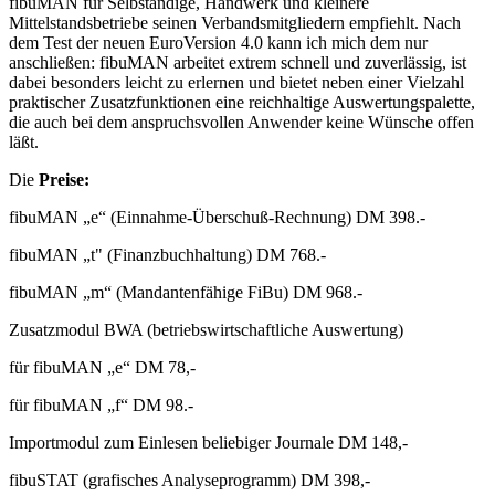
fibuMAN für Selbständige, Handwerk und kleinere
Mittelstandsbetriebe seinen Verbandsmitgliedern empfiehlt. Nach
dem Test der neuen EuroVersion 4.0 kann ich mich dem nur
anschließen: fibuMAN arbeitet extrem schnell und zuverlässig, ist
dabei besonders leicht zu erlernen und bietet neben einer Vielzahl
praktischer Zusatzfunktionen eine reichhaltige Auswertungspalette,
die auch bei dem anspruchsvollen Anwender keine Wünsche offen
läßt.
Die
Preise:
fibuMAN „e“ (Einnahme-Überschuß-Rechnung) DM 398.-
fibuMAN „t" (Finanzbuchhaltung) DM 768.-
fibuMAN „m“ (Mandantenfähige FiBu) DM 968.-
Zusatzmodul BWA (betriebswirtschaftliche Auswertung)
für fibuMAN „e“ DM 78,-
für fibuMAN „f“ DM 98.-
Importmodul zum Einlesen beliebiger Journale DM 148,-
fibuSTAT (grafisches Analyseprogramm) DM 398,-