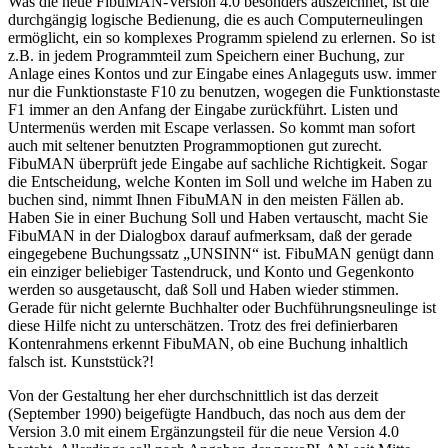
Was die neue FibuMAN-Version 4.0 besonders auszeichnet, ist die
durchgängig logische Bedienung, die es auch Computerneulingen
ermöglicht, ein so komplexes Programm spielend zu erlernen. So ist
z.B. in jedem Programmteil zum Speichern einer Buchung, zur
Anlage eines Kontos und zur Eingabe eines Anlageguts usw. immer
nur die Funktionstaste F10 zu benutzen, wogegen die Funktionstaste
F1 immer an den Anfang der Eingabe zurückführt. Listen und
Untermenüs werden mit Escape verlassen. So kommt man sofort
auch mit seltener benutzten Programmoptionen gut zurecht.
FibuMAN überprüft jede Eingabe auf sachliche Richtigkeit. Sogar
die Entscheidung, welche Konten im Soll und welche im Haben zu
buchen sind, nimmt Ihnen FibuMAN in den meisten Fällen ab.
Haben Sie in einer Buchung Soll und Haben vertauscht, macht Sie
FibuMAN in der Dialogbox darauf aufmerksam, daß der gerade
eingegebene Buchungssatz „UNSINN“ ist. FibuMAN genügt dann
ein einziger beliebiger Tastendruck, und Konto und Gegenkonto
werden so ausgetauscht, daß Soll und Haben wieder stimmen.
Gerade für nicht gelernte Buchhalter oder Buchführungsneulinge ist
diese Hilfe nicht zu unterschätzen. Trotz des frei definierbaren
Kontenrahmens erkennt FibuMAN, ob eine Buchung inhaltlich
falsch ist. Kunststück?!
Von der Gestaltung her eher durchschnittlich ist das derzeit
(September 1990) beigefügte Handbuch, das noch aus dem der
Version 3.0 mit einem Ergänzungsteil für die neue Version 4.0