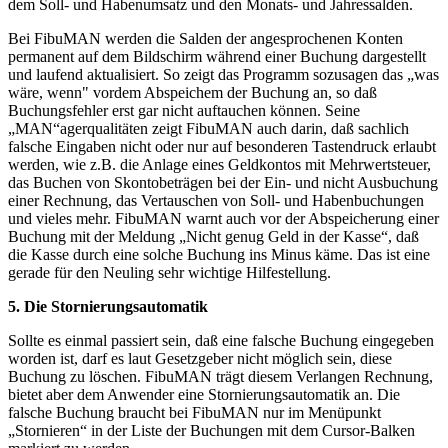
dem Soll- und Habenumsatz und den Monats- und Jahressalden.
Bei FibuMAN werden die Salden der angesprochenen Konten
permanent auf dem Bildschirm während einer Buchung dargestellt
und laufend aktualisiert. So zeigt das Programm sozusagen das „was
wäre, wenn" vordem Abspeichem der Buchung an, so daß
Buchungsfehler erst gar nicht auftauchen können. Seine
„MAN“agerqualitäten zeigt FibuMAN auch darin, daß sachlich
falsche Eingaben nicht oder nur auf besonderen Tastendruck erlaubt
werden, wie z.B. die Anlage eines Geldkontos mit Mehrwertsteuer,
das Buchen von Skontobeträgen bei der Ein- und nicht Ausbuchung
einer Rechnung, das Vertauschen von Soll- und Habenbuchungen
und vieles mehr. FibuMAN warnt auch vor der Abspeicherung einer
Buchung mit der Meldung „Nicht genug Geld in der Kasse“, daß
die Kasse durch eine solche Buchung ins Minus käme. Das ist eine
gerade für den Neuling sehr wichtige Hilfestellung.
5. Die Stornierungsautomatik
Sollte es einmal passiert sein, daß eine falsche Buchung eingegeben
worden ist, darf es laut Gesetzgeber nicht möglich sein, diese
Buchung zu löschen. FibuMAN trägt diesem Verlangen Rechnung,
bietet aber dem Anwender eine Stornierungsautomatik an. Die
falsche Buchung braucht bei FibuMAN nur im Menüpunkt
„Stornieren“ in der Liste der Buchungen mit dem Cursor-Balken