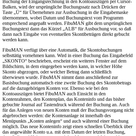
Buchung der Eingangsrechnung in den Kontoauszügen per Cursor-
Balken, wird der ursprüngliche Buchungssatz nach Drücken der
Taste „Ü“ für Übernehmen zur Ausbuchung in die Eingabemaske
übernommen, wobei Datum und Buchungstext vom Programm
entsprechend angepaßt werden. FibuMAN gibt dem ursprünglichen
Buchungstext dann das Kürzel „ALB“ für Ausbuchung vor, so daß
dann nach Eingabe von eventuellen Skontibeträgen direkt gebucht
werden kann.
FibuMAN verfügt über eine Automatik, die Skontobuchungen
selbsttätig vornehmen kann. Wird in einer Buchung das Eingabefeld
„SKONTO“ beschrieben, erscheint ein weiteres Fenster auf dem
Bildschirm, in dem eingegeben werden kann, in welcher Höhe
Skonto abgezogen, oder welcher Betrag dann schließlich
überwiesen wurde. FibuMAN nimmt dann anschließend zur
Basisbuchung automatisch eine zweite Buchung des Skontobetrags
auf die dazugehörigen Konten vor. Ebenso wie bei den
Kontoauszügen bietet FibuMAN auch Einsicht in den
Kontenrahmen, den Kontenplan, das Konteninfo und das bisher
gebuchte Journal auf Tastendruck während der Buchung an. Auch
für das Anlegen von neuen Konten muß der Buchungsvorgang nicht
abgebrochen werden: die Kontenanlage ist innerhalb des
Menüpunkts „Konten anlegen“ und auch während einer Buchung
möglich. Das neue Konteninfo zeigt einen schnellen Überblick über
das angewählte Konto u.a. mit dem Datum der letzten Buchung,