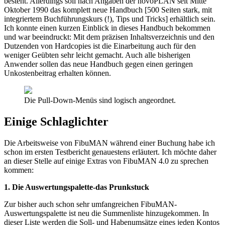
besteht. Allerdings soll nach Angaben der novoPLAN seit Mitte
Oktober 1990 das komplett neue Handbuch [500 Seiten stark, mit
integriertem Buchführungskurs (!), Tips und Tricks] erhältlich sein.
Ich konnte einen kurzen Einblick in dieses Handbuch bekommen
und war beeindruckt: Mit dem präzisen Inhaltsverzeichnis und den
Dutzenden von Hardcopies ist die Einarbeitung auch für den
weniger Geübten sehr leicht gemacht. Auch alle bisherigen
Anwender sollen das neue Handbuch gegen einen geringen
Unkostenbeitrag erhalten können.
Die Pull-Down-Menüs sind logisch angeordnet.
Einige Schlaglichter
Die Arbeitsweise von FibuMAN während einer Buchung habe ich
schon im ersten Testbericht genauestens erläutert. Ich möchte daher
an dieser Stelle auf einige Extras von FibuMAN 4.0 zu sprechen
kommen:
1. Die Auswertungspalette-das Prunkstuck
Zur bisher auch schon sehr umfangreichen FibuMAN-
Auswertungspalette ist neu die Summenliste hinzugekommen. In
dieser Liste werden die Soll- und Habenumsätze eines jeden Kontos