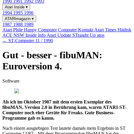
1990
1991
1992
1993
Atari Inside
▾
1994
1995
1996
ATARImagazin
▾
1987
1988
1989
Atari Phile
Happy Computer
Computer Kontakt
Atari Times
Hitdisk
ACE NSW Inside Info
Atari Update
STraight Up
atos
← ST-Computer 11 / 1990
Gut - besser - fibuMAN:
Euroversion 4.
Software
Als ich im Oktober 1987 mit dem ersten Exemplar des
fibuMAN, Version 2.0 in Berührung kam, waren ATARI-ST-
Computer noch eher Geräte für Freaks. Gute Business-
Programme gab es kaum.
Nach einem ausgiebigen Test lautete damals mein Ergebnis in ST
Computer 12/87: „Mit dem Programmpaket fibuMAN hat der