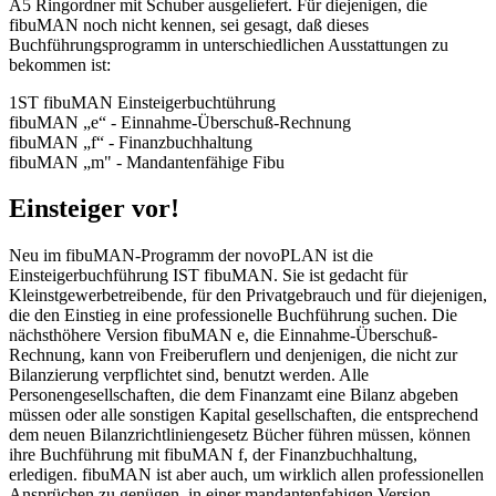
A5 Ringordner mit Schuber ausgeliefert. Für diejenigen, die
fibuMAN noch nicht kennen, sei gesagt, daß dieses
Buchführungsprogramm in unterschiedlichen Ausstattungen zu
bekommen ist:
1ST fibuMAN Einsteigerbuchtührung
fibuMAN „e“ - Einnahme-Überschuß-Rechnung
fibuMAN „f“ - Finanzbuchhaltung
fibuMAN „m" - Mandantenfähige Fibu
Einsteiger vor!
Neu im fibuMAN-Programm der novoPLAN ist die
Einsteigerbuchführung IST fibuMAN. Sie ist gedacht für
Kleinstgewerbetreibende, für den Privatgebrauch und für diejenigen,
die den Einstieg in eine professionelle Buchführung suchen. Die
nächsthöhere Version fibuMAN e, die Einnahme-Überschuß-
Rechnung, kann von Freiberuflern und denjenigen, die nicht zur
Bilanzierung verpflichtet sind, benutzt werden. Alle
Personengesellschaften, die dem Finanzamt eine Bilanz abgeben
müssen oder alle sonstigen Kapital gesellschaften, die entsprechend
dem neuen Bilanzrichtliniengesetz Bücher führen müssen, können
ihre Buchführung mit fibuMAN f, der Finanzbuchhaltung,
erledigen. fibuMAN ist aber auch, um wirklich allen professionellen
Ansprüchen zu genügen, in einer mandantenfahigen Version,