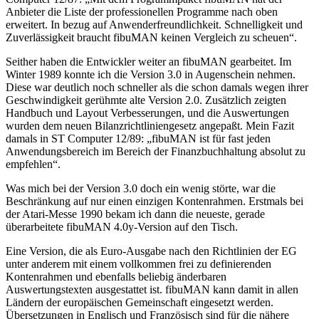
Anbieter die Liste der professionellen Programme nach oben
erweitert. In bezug auf Anwenderfreundlichkeit. Schnelligkeit und
Zuverlässigkeit braucht fibuMAN keinen Vergleich zu scheuen“.
Seither haben die Entwickler weiter an fibuMAN gearbeitet. Im
Winter 1989 konnte ich die Version 3.0 in Augenschein nehmen.
Diese war deutlich noch schneller als die schon damals wegen ihrer
Geschwindigkeit gerühmte alte Version 2.0. Zusätzlich zeigten
Handbuch und Layout Verbesserungen, und die Auswertungen
wurden dem neuen Bilanzrichtliniengesetz angepaßt. Mein Fazit
damals in ST Computer 12/89: „fibuMAN ist für fast jeden
Anwendungsbereich im Bereich der Finanzbuchhaltung absolut zu
empfehlen“.
Was mich bei der Version 3.0 doch ein wenig störte, war die
Beschränkung auf nur einen einzigen Kontenrahmen. Erstmals bei
der Atari-Messe 1990 bekam ich dann die neueste, gerade
überarbeitete fibuMAN 4.0y-Version auf den Tisch.
Eine Version, die als Euro-Ausgabe nach den Richtlinien der EG
unter anderem mit einem vollkommen frei zu definierenden
Kontenrahmen und ebenfalls beliebig änderbaren
Auswertungstexten ausgestattet ist. fibuMAN kann damit in allen
Ländern der europäischen Gemeinschaft eingesetzt werden.
Übersetzungen in Englisch und Französisch sind für die nähere