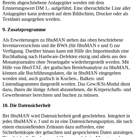
Bereits abgeschriebene Anlagegüter werden mit dem
Erinnerungswert DM 1,- aufgeführt. Eine übersichtliche Liste aller
Anlagegüter kann jederzeit auf dem Bildschirm, Drucker oder als
Textdatei ausgegeben werden.
9. Zusatzprogramme
Als Erweiterungen zu fibuMAN stehen das oben beschriebene
Inventarverzeichnis und die BWA (für fibuMAN e und f) zur
Verfügung. Darüber hinaus kann mit Hilfe des Importmoduls eine
Buchhaltung nach Hardware-Defekten einzig und allein aus den
Monatsjournalen ohne Neueingabe wiederhergestellt werden. Mit
Hilfe von fibuSTAT, der grafischen Betriebsanalyse zu fibuMAN,
können alle Buchführungsdaten, die in fibuMAN eingegeben
worden sind, auch grafisch in Kuchen-, Balken- und
Liniendiagrammen dargestellt werden. Das Gew/KSt-Modul dient
dazu, Ihnen die lästige Arbeit abzunehmen, die Körperschafts- und
Gewerbesteuer berechnen und buchen zu müssen.
10. Die Datensicherheit
Bei fibuMAN wird Datensicherheit groß geschrieben. Integriert in
jedes fibuMAN e, f und m ist eine Datensicherungsoption, die nach
einem einzustellenden Zeitraum dazu aufforden, eine
Sicherheitskopie der gebuchten und gespeicherten Daten anzulegen.