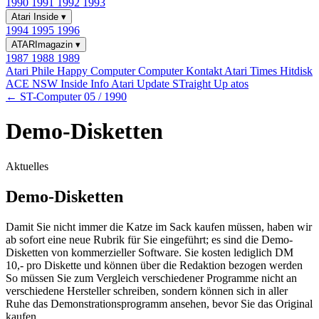
1990
1991
1992
1993
Atari Inside
▾
1994
1995
1996
ATARImagazin
▾
1987
1988
1989
Atari Phile
Happy Computer
Computer Kontakt
Atari Times
Hitdisk
ACE NSW Inside Info
Atari Update
STraight Up
atos
← ST-Computer 05 / 1990
Demo-Disketten
Aktuelles
Demo-Disketten
Damit Sie nicht immer die Katze im Sack kaufen müssen, haben wir
ab sofort eine neue Rubrik für Sie eingeführt; es sind die Demo-
Disketten von kommerzieller Software. Sie kosten lediglich DM
10,- pro Diskette und können über die Redaktion bezogen werden
So müssen Sie zum Vergleich verschiedener Programme nicht an
verschiedene Hersteller schreiben, sondern können sich in aller
Ruhe das Demonstrationsprogramm ansehen, bevor Sie das Original
kaufen.