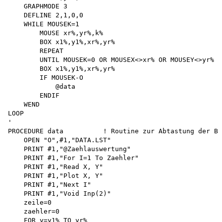
    GRAPHMODE 3 

    DEFLINE 2,1,0,0 

    WHILE MOUSEK=1 

        MOUSE xr%,yr%,k%

        BOX x1%,y1%,xr%,yr%

        REPEAT

        UNTIL MOUSEK=0 OR MOUSEX<>xr% OR MOUSEY<>yr% 

        BOX x1%,y1%,xr%,yr%

        IF MOUSEK-O 

            @data 

        ENDIF 

    WEND 

LOOP

'

PROCEDURE data          ! Routine zur Abtastung der Bi
    OPEN "O",#1,"DATA.LST"

    PRINT #1,"@Zaehlauswertung"

    PRINT #1,"For I=1 To Zaehler"

    PRINT #1,"Read X, Y"

    PRINT #1,"Plot X, Y"

    PRINT #1,"Next I"

    PRINT #1,"Void Inp(2)"

    zeile=0

    zaehler=0

    FOR y=y1% TO yr%
