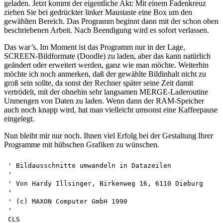
geladen. Jetzt kommt der eigentliche Akt: Mit einem Fadenkreuz
ziehen Sie bei gedrückter linker Maustaste eine Box um den
gewählten Bereich. Das Programm beginnt dann mit der schon oben
beschriebenen Arbeit. Nach Beendigung wird es sofort verlassen.
Das war’s. Im Moment ist das Programm nur in der Lage,
SCREEN-Bildformate (Doodle) zu laden, aber das kann natürlich
geändert oder erweitert werden, ganz wie man möchte. Weiterhin
möchte ich noch anmerken, daß der gewählte Bildinhalt nicht zu
groß sein sollte, da sonst der Rechner später seine Zeit damit
vertrödelt, mit der ohnehin sehr langsamen MERGE-Laderoutine
Unmengen von Daten zu laden. Wenn dann der RAM-Speicher
auch noch knapp wird, hat man vielleicht umsonst eine Kaffeepause
eingelegt.
Nun bleibt mir nur noch. Ihnen viel Erfolg bei der Gestaltung Ihrer
Programme mit hübschen Grafiken zu wünschen.
' Bildausschnitte umwandeln in Datazeilen 

'

' Von Hardy Illsinger, Birkenweg 16, 6110 Dieburg 

'

' (c) MAXON Computer GmbH 1990

'

CLS
