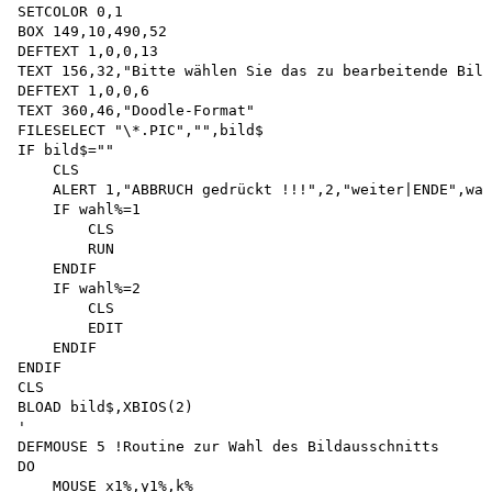
SETCOLOR 0,1 

BOX 149,10,490,52 

DEFTEXT 1,0,0,13

TEXT 156,32,"Bitte wählen Sie das zu bearbeitende Bild
DEFTEXT 1,0,0,6

TEXT 360,46,"Doodle-Format"

FILESELECT "\*.PIC","",bild$

IF bild$=""

    CLS

    ALERT 1,"ABBRUCH gedrückt !!!",2,"weiter|ENDE",wah
    IF wahl%=1 

        CLS 

        RUN 

    ENDIF 

    IF wahl%=2 

        CLS 

        EDIT 

    ENDIF 

ENDIF 

CLS

BLOAD bild$,XBIOS(2)

'

DEFMOUSE 5 !Routine zur Wahl des Bildausschnitts

DO

    MOUSE x1%,y1%,k%
