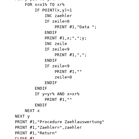
        FOR x=x1% TO xr%

            IF POINT(x,y)=1

                INC zaehler 

                IF zeile=0

                    PRINT #1,"Data ";

                ENDIF

                PRINT #1,x;",";y;

                INC zeile 

                IF zeile<9 

                    PRINT #1,",";

                ENDIF 

                IF zeile=9 

                    PRINT #1,"" 

                    zeile=0 

                ENDIF 

            ENDIF

            IF y=yr% AND x=xr%

                PRINT #1,""

            ENDIF 

        NEXT x 

    NEXT y

    PRINT #1,"Procedure Zaehlauswertung"

    PRINT #1,"Zaehler=",zaehler 

    PRINT #1,"Return"

    CLOSE #1 
