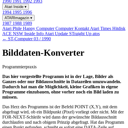
1990
1991
1992
1993
Atari Inside
▾
1994
1995
1996
ATARImagazin
▾
1987
1988
1989
Atari Phile
Happy Computer
Computer Kontakt
Atari Times
Hitdisk
ACE NSW Inside Info
Atari Update
STraight Up
atos
← ST-Computer 03 / 1990
Bilddaten-Konverter
Programmierpraxis
Das hier vorgestellte Programm ist in der Lage, Bilder als
Ganzes oder nur Bildausschnitte in Datazeilen umzuwandeln.
Dadurch hat man die Möglichkeit, kleine Grafiken in eigene
Programme einzubauen, ohne vorher noch ein Bild laden zu
müssen.
Das Herz des Programms ist der Befehl POINT (X,Y), mit dem
abgefragt wird, ob ein Bildpunkt (Pixel) vorliegt oder nicht. Mit der
FOR-NEXT-Schleife wird dann der gewünschte Bildausschnitt
durchlaufen und nach obigem Prinzip abgefragt. Hat das Programm
einen Punkt gefunden, schreibt es sofort eine DATA-Zeile auf