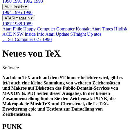
1990
1991
1992
1993
Atari Inside
▾
1994
1995
1996
ATARImagazin
▾
1987
1988
1989
Atari Phile
Happy Computer
Computer Kontakt
Atari Times
Hitdisk
ACE NSW Inside Info
Atari Update
STraight Up
atos
← ST-Computer 02 / 1990
Neues von TeX
Software
Nachdem TeX auch auf dem ST immer beliebter wird, gibt es
jet/t auch eine kleine Sammlung von weiteren Zeichensätzen
und Makros auf Disketten des Public-Domain-Services von
MAXON (s. PD)-Seiten dieser Ausgabe). ln der kleinen
Zusammenstellung finden Sie den Zeichensatz PUNK, die
Makropakete MusicTeX und Chemstruct, die LaTeX-
Erweiterung epic und Testfont zur Darstellung von
Zeichensätzen.
PUNK