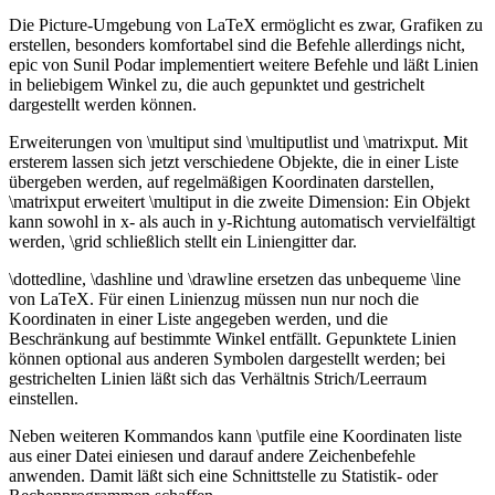
Die Picture-Umgebung von LaTeX ermöglicht es zwar, Grafiken zu
erstellen, besonders komfortabel sind die Befehle allerdings nicht,
epic von Sunil Podar implementiert weitere Befehle und läßt Linien
in beliebigem Winkel zu, die auch gepunktet und gestrichelt
dargestellt werden können.
Erweiterungen von \multiput sind \multiputlist und \matrixput. Mit
ersterem lassen sich jetzt verschiedene Objekte, die in einer Liste
übergeben werden, auf regelmäßigen Koordinaten darstellen,
\matrixput erweitert \multiput in die zweite Dimension: Ein Objekt
kann sowohl in x- als auch in y-Richtung automatisch vervielfältigt
werden, \grid schließlich stellt ein Liniengitter dar.
\dottedline, \dashline und \drawline ersetzen das unbequeme \line
von LaTeX. Für einen Linienzug müssen nun nur noch die
Koordinaten in einer Liste angegeben werden, und die
Beschränkung auf bestimmte Winkel entfällt. Gepunktete Linien
können optional aus anderen Symbolen dargestellt werden; bei
gestrichelten Linien läßt sich das Verhältnis Strich/Leerraum
einstellen.
Neben weiteren Kommandos kann \putfile eine Koordinaten liste
aus einer Datei einiesen und darauf andere Zeichenbefehle
anwenden. Damit läßt sich eine Schnittstelle zu Statistik- oder