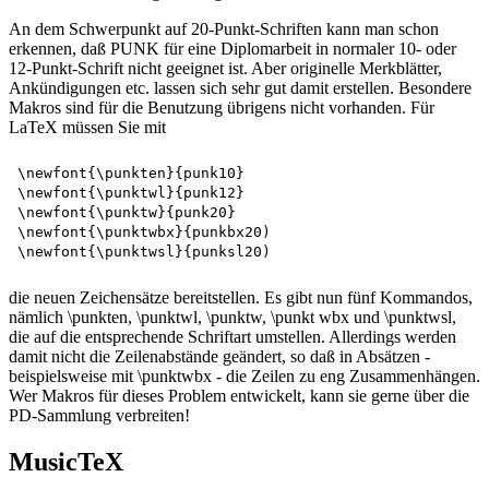
An dem Schwerpunkt auf 20-Punkt-Schriften kann man schon
erkennen, daß PUNK für eine Diplomarbeit in normaler 10- oder
12-Punkt-Schrift nicht geeignet ist. Aber originelle Merkblätter,
Ankündigungen etc. lassen sich sehr gut damit erstellen. Besondere
Makros sind für die Benutzung übrigens nicht vorhanden. Für
LaTeX müssen Sie mit
\newfont{\punkten}{punk10} 

\newfont{\punktwl}{punk12} 

\newfont{\punktw}{punk20} 

\newfont{\punktwbx}{punkbx20) 

die neuen Zeichensätze bereitstellen. Es gibt nun fünf Kommandos,
nämlich \punkten, \punktwl, \punktw, \punkt wbx und \punktwsl,
die auf die entsprechende Schriftart umstellen. Allerdings werden
damit nicht die Zeilenabstände geändert, so daß in Absätzen -
beispielsweise mit \punktwbx - die Zeilen zu eng Zusammenhängen.
Wer Makros für dieses Problem entwickelt, kann sie gerne über die
PD-Sammlung verbreiten!
MusicTeX