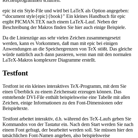
Rechenprogrammen schaffen.
epic ist ein Style-File und wird bei LaTeX als Option angegeben:
“\document style{epic}{book}" Ein kleines Handbuch für epic
ergibt PICMAN.TEX nach einem LaTeX-Lauf. Neben der
Beschreibung der Makros finden Sie hier auch einige Beispiele.
Da die Linienzüge aus sehr vielen Zeichen zusammengesetzt
werden, kann es Vorkommen, daß man mit epic bei einigen
Anwendungen an die Speichergrenzen von TeX stößt. Das gleiche
würde natürlich auch dann passieren, wenn man mit den normalen
LaTeX-Makros komplexere Diagramme erstellt.
Testfont
Testfont ist ein kleines interaktives TeX-Programm, mit dem Sie
einen Überblick zu einem Zeichensatz erzeugen können. Das
entstehende DVI-File enthält beispielsweise eine Tabelle mit allen
Zeichen, einige Informationen zu den Font-Dimensionen oder
Beispieltexte.
Testfont arbeitet interaktiv, d.h. während des TeX-Laufs geben Sie
Kommandos von der Tastatur ein. Nach dem Start werden Sie nach
einem Font gefragt, der bearbeitet werden soll. Sie müssen hier den
tatsächlichen Font-Namen angeben, also beispielsweise