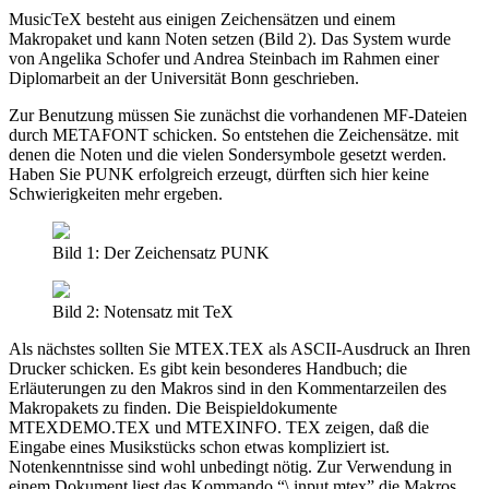
MusicTeX besteht aus einigen Zeichensätzen und einem
Makropaket und kann Noten setzen (Bild 2). Das System wurde
von Angelika Schofer und Andrea Steinbach im Rahmen einer
Diplomarbeit an der Universität Bonn geschrieben.
Zur Benutzung müssen Sie zunächst die vorhandenen MF-Dateien
durch METAFONT schicken. So entstehen die Zeichensätze. mit
denen die Noten und die vielen Sondersymbole gesetzt werden.
Haben Sie PUNK erfolgreich erzeugt, dürften sich hier keine
Schwierigkeiten mehr ergeben.
Bild 1: Der Zeichensatz PUNK
Bild 2: Notensatz mit TeX
Als nächstes sollten Sie MTEX.TEX als ASCII-Ausdruck an Ihren
Drucker schicken. Es gibt kein besonderes Handbuch; die
Erläuterungen zu den Makros sind in den Kommentarzeilen des
Makropakets zu finden. Die Beispieldokumente
MTEXDEMO.TEX und MTEXINFO. TEX zeigen, daß die
Eingabe eines Musikstücks schon etwas kompliziert ist.
Notenkenntnisse sind wohl unbedingt nötig. Zur Verwendung in
einem Dokument liest das Kommando “\ input mtex” die Makros