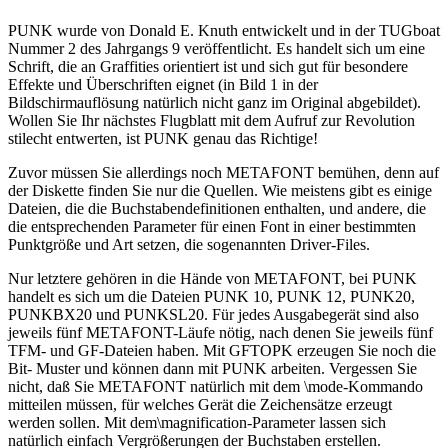
PUNK wurde von Donald E. Knuth entwickelt und in der TUGboat
Nummer 2 des Jahrgangs 9 veröffentlicht. Es handelt sich um eine
Schrift, die an Graffities orientiert ist und sich gut für besondere
Effekte und Überschriften eignet (in Bild 1 in der
Bildschirmauflösung natürlich nicht ganz im Original abgebildet).
Wollen Sie Ihr nächstes Flugblatt mit dem Aufruf zur Revolution
stilecht entwerten, ist PUNK genau das Richtige!
Zuvor müssen Sie allerdings noch METAFONT bemühen, denn auf
der Diskette finden Sie nur die Quellen. Wie meistens gibt es einige
Dateien, die die Buchstabendefinitionen enthalten, und andere, die
die entsprechenden Parameter für einen Font in einer bestimmten
Punktgröße und Art setzen, die sogenannten Driver-Files.
Nur letztere gehören in die Hände von METAFONT, bei PUNK
handelt es sich um die Dateien PUNK 10, PUNK 12, PUNK20,
PUNKBX20 und PUNKSL20. Für jedes Ausgabegerät sind also
jeweils fünf METAFONT-Läufe nötig, nach denen Sie jeweils fünf
TFM- und GF-Dateien haben. Mit GFTOPK erzeugen Sie noch die
Bit- Muster und können dann mit PUNK arbeiten. Vergessen Sie
nicht, daß Sie METAFONT natürlich mit dem \mode-Kommando
mitteilen müssen, für welches Gerät die Zeichensätze erzeugt
werden sollen. Mit dem\magnification-Parameter lassen sich
natürlich einfach Vergrößerungen der Buchstaben erstellen.