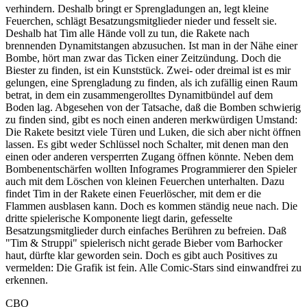
verhindern. Deshalb bringt er Sprengladungen an, legt kleine
Feuerchen, schlägt Besatzungsmitglieder nieder und fesselt sie.
Deshalb hat Tim alle Hände voll zu tun, die Rakete nach
brennenden Dynamitstangen abzusuchen. Ist man in der Nähe einer
Bombe, hört man zwar das Ticken einer Zeitzündung. Doch die
Biester zu finden, ist ein Kunststück. Zwei- oder dreimal ist es mir
gelungen, eine Sprengladung zu finden, als ich zufällig einen Raum
betrat, in dem ein zusammengerolltes Dynamitbündel auf dem
Boden lag. Abgesehen von der Tatsache, daß die Bomben schwierig
zu finden sind, gibt es noch einen anderen merkwürdigen Umstand:
Die Rakete besitzt viele Türen und Luken, die sich aber nicht öffnen
lassen. Es gibt weder Schlüssel noch Schalter, mit denen man den
einen oder anderen versperrten Zugang öffnen könnte. Neben dem
Bombenentschärfen wollten Infogrames Programmierer den Spieler
auch mit dem Löschen von kleinen Feuerchen unterhalten. Dazu
findet Tim in der Rakete einen Feuerlöscher, mit dem er die
Flammen ausblasen kann. Doch es kommen ständig neue nach. Die
dritte spielerische Komponente liegt darin, gefesselte
Besatzungsmitglieder durch einfaches Berühren zu befreien. Daß
"Tim & Struppi" spielerisch nicht gerade Bieber vom Barhocker
haut, dürfte klar geworden sein. Doch es gibt auch Positives zu
vermelden: Die Grafik ist fein. Alle Comic-Stars sind einwandfrei zu
erkennen.
CBO