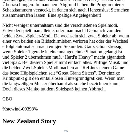
Überraschungen. In manchem Abgrund haben die Programmierer
Schatzkammern versteckt, in denen sich nach Herzenslust Sternchen
zusammenraffen lassen. Eine spaßige Angelegenheit!
Nicht weniger unterhaltsam sind die verschiedenen Spielmodi.
Entweder spielt man alleine, oder man macht Gebrauch von den
beiden Zwei-Spieler-Modi. Da wechseln sich zwei Spieler ab, wenn
einer von beiden ein Bildschirmleben verloren hat oder der Wechsel
erfolgt automatisch nach einigen Sekunden. Ganz schön stressig,
wenn Spieler 1 gerade in eine unangenehme Situation gelangt ist
und Spieler 2 übernehmen muß. ‘Hard'n Heavy” macht gigantisch
viel Spaß. Bei diesem Spiel stimmt einfach alles. Pfiffige Musik und
die beiden Zwei-Spieler-Modi machen aus ReLines neuem Game
das beste Hüpfspielchen seit “Great Giana Sisters". Der einzige
Kritikpunkt gilt den einfallslosen Hintergrundgrafiken. Wenn man
die langweiligen Muster überhaupt als solche bezeichnen kann.
Doch dieses Manko tut dem Spielspaß keinen Abbruch.
CBO
%stcwind-00398%
New Zealand Story