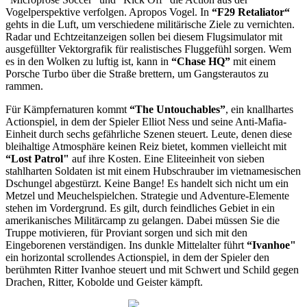
Vogelperspektive verfolgen. Apropos Vogel. In
“F29 Retaliator“
gehts in die Luft, um verschiedene militärische Ziele zu vernichten.
Radar und Echtzeitanzeigen sollen bei diesem Flugsimulator mit
ausgefüllter Vektorgrafik für realistisches Fluggefühl sorgen. Wem
es in den Wolken zu luftig ist, kann in
“Chase HQ”
mit einem
Porsche Turbo über die Straße brettern, um Gangsterautos zu
rammen.
Für Kämpfernaturen kommt
“The Untouchables”
, ein knallhartes
Actionspiel, in dem der Spieler Elliot Ness und seine Anti-Mafia-
Einheit durch sechs gefährliche Szenen steuert. Leute, denen diese
bleihaltige Atmosphäre keinen Reiz bietet, kommen vielleicht mit
“Lost Patrol"
auf ihre Kosten. Eine Eliteeinheit von sieben
stahlharten Soldaten ist mit einem Hubschrauber im vietnamesischen
Dschungel abgestürzt. Keine Bange! Es handelt sich nicht um ein
Metzel und Meuchelspielchen. Strategie und Adventure-Elemente
stehen im Vordergrund. Es gilt, durch feindliches Gebiet in ein
amerikanisches Militärcamp zu gelangen. Dabei müssen Sie die
Truppe motivieren, für Proviant sorgen und sich mit den
Eingeborenen verständigen. Ins dunkle Mittelalter führt
“Ivanhoe"
ein horizontal scrollendes Actionspiel, in dem der Spieler den
berühmten Ritter Ivanhoe steuert und mit Schwert und Schild gegen
Drachen, Ritter, Kobolde und Geister kämpft.