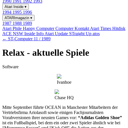
1990
1991
1992
1993
Atari Inside
▾
1994
1995
1996
ATARImagazin
▾
1987
1988
1989
Atari Phile
Happy Computer
Computer Kontakt
Atari Times
Hitdisk
ACE NSW Inside Info
Atari Update
STraight Up
atos
← ST-Computer 11 / 1989
Relax - aktuelle Spiele
Software
Ivanhoe
Chase HQ
Mitte September führte OCEAN in Manchester Mitarbeitern der
Vertriebsfirma Ariolasoft sowie einigen Fachjournalisten
Vorabversionen ihrer neusten Games vor:
“Adidas Golden Shoe”
ist ein Fußballspiel, bei dem ein oder zwei Spieler ähnlich wie bei
“Microprose Soccer" und “Kick Off" die Action aus der