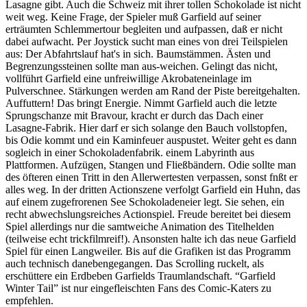
Lasagne gibt. Auch die Schweiz mit ihrer tollen Schokolade ist nicht
weit weg. Keine Frage, der Spieler muß Garfield auf seiner
erträumten Schlemmertour begleiten und aufpassen, daß er nicht
dabei aufwacht. Per Joystick sucht man eines von drei Teilspielen
aus: Der Abfahrtslauf hat's in sich. Baumstämmen. Ästen und
Begrenzungssteinen sollte man aus-weichen. Gelingt das nicht,
vollführt Garfield eine unfreiwillige Akrobateneinlage im
Pulverschnee. Stärkungen werden am Rand der Piste bereitgehalten.
Auffuttern! Das bringt Energie. Nimmt Garfield auch die letzte
Sprungschanze mit Bravour, kracht er durch das Dach einer
Lasagne-Fabrik. Hier darf er sich solange den Bauch vollstopfen,
bis Odie kommt und ein Kaminfeuer auspustet. Weiter geht es dann
sogleich in einer Schokoladenfabrik. einem Labyrinth aus
Plattformen. Aufzügen, Stangen und Fließbändern. Odie sollte man
des öfteren einen Tritt in den Allerwertesten verpassen, sonst fnßt er
alles weg. In der dritten Actionszene verfolgt Garfield ein Huhn, das
auf einem zugefrorenen See Schokoladeneier legt. Sie sehen, ein
recht abwechslungsreiches Actionspiel. Freude bereitet bei diesem
Spiel allerdings nur die samtweiche Animation des Titelhelden
(teilweise echt trickfilmreif!). Ansonsten halte ich das neue Garfield
Spiel für einen Langweiler. Bis auf die Grafiken ist das Programm
auch technisch danebengegangen. Das Scrolling ruckelt, als
erschüttere ein Erdbeben Garfields Traumlandschaft. “Garfield
Winter Tail” ist nur eingefleischten Fans des Comic-Katers zu
empfehlen.