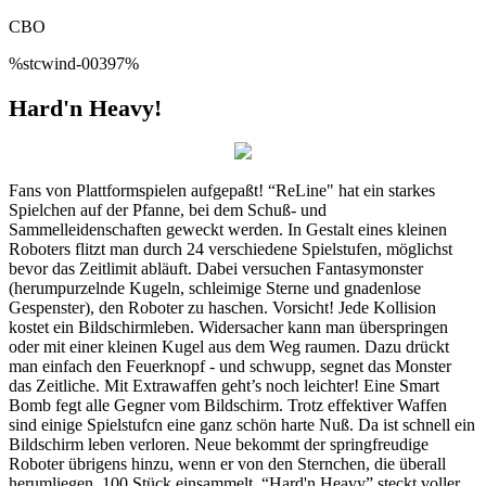
CBO
%stcwind-00397%
Hard'n Heavy!
Fans von Plattformspielen aufgepaßt! “ReLine" hat ein starkes
Spielchen auf der Pfanne, bei dem Schuß- und
Sammelleidenschaften geweckt werden. In Gestalt eines kleinen
Roboters flitzt man durch 24 verschiedene Spielstufen, möglichst
bevor das Zeitlimit abläuft. Dabei versuchen Fantasymonster
(herumpurzelnde Kugeln, schleimige Sterne und gnadenlose
Gespenster), den Roboter zu haschen. Vorsicht! Jede Kollision
kostet ein Bildschirmleben. Widersacher kann man überspringen
oder mit einer kleinen Kugel aus dem Weg raumen. Dazu drückt
man einfach den Feuerknopf - und schwupp, segnet das Monster
das Zeitliche. Mit Extrawaffen geht’s noch leichter! Eine Smart
Bomb fegt alle Gegner vom Bildschirm. Trotz effektiver Waffen
sind einige Spielstufcn eine ganz schön harte Nuß. Da ist schnell ein
Bildschirm leben verloren. Neue bekommt der springfreudige
Roboter übrigens hinzu, wenn er von den Sternchen, die überall
herumliegen, 100 Stück einsammelt. “Hard'n Heavy” steckt voller