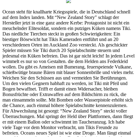
Ocean steht für knallharte Kriegsspiele, die in Deutschland schnell
auf dem Index landen. Mit “New Zealand Story" schlagt der
Hersteller jetzt in eine ganz andere Kerbe: Protagonist ist nicht ein
meuchelnder Elitesoldat, sondern ein putziges Küken namens Tiki.
Das niedliche Tierchen steckt in großen Schwierigkeiten: Ein
biestiger Bösewicht hat Tikis Kameraden entführt und an 20
verschiedenen Orten im Auckland Zoo versteckt. Als geschickter
Spieler müssen Sie Tiki durch 20 Spielabschnitte steuern und
jedesmal ein Küken befreien. Das ist gar nicht leicht! In jedem Level
wimmelt es nur so von Gestalten. die dem Helden ans Federkleid
wollen. Da gibt es Ameisen mit Bumerang, feuerspeiende Vulkane,
schießwütige braune Bären mit blauer Sonnenbrille und vieles mehr.
Weichen Sie den Schüssen aus und vermeiden Sie Berührungen.
Um den vielen Gegnern habhaft zu werden, ist Tiki mit Pfeil und
Bogen bewaffnet. Trifft er damit einen Widersacher, bleiben
Bonusfrüchte oder Extrawaffen auf dem Bildschirm zu rück, die
man einsammeln sollte. Mit Bomben oder Wasserpistole erhöht sich
die Chance, auch einmal höhere Spielabschnitte kennenzulernen.
Für Abwechslung ist gesorgt: “New Zealand Story" steckt voller
Überraschungen. Mal springt der Held über Plattformen, dann fliegt
er mit einem Ballon oder schwimmt im Taucheranzug. Ich habe
viele Tage vor dem Monitor verbracht, um Tikis Freunde zu
befreien. Oceans neues Spiel ist wie eine Droge. Man fängt einmal