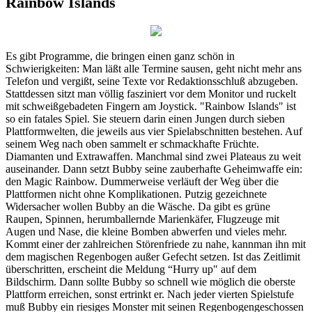
Rainbow Islands
Es gibt Programme, die bringen einen ganz schön in
Schwierigkeiten: Man läßt alle Termine sausen, geht nicht mehr ans
Telefon und vergißt, seine Texte vor Redaktionsschluß abzugeben.
Stattdessen sitzt man völlig fasziniert vor dem Monitor und ruckelt
mit schweißgebadeten Fingern am Joystick. "Rainbow Islands" ist
so ein fatales Spiel. Sie steuern darin einen Jungen durch sieben
Plattformwelten, die jeweils aus vier Spielabschnitten bestehen. Auf
seinem Weg nach oben sammelt er schmackhafte Früchte.
Diamanten und Extrawaffen. Manchmal sind zwei Plateaus zu weit
auseinander. Dann setzt Bubby seine zauberhafte Geheimwaffe ein:
den Magic Rainbow. Dummerweise verläuft der Weg über die
Plattformen nicht ohne Komplikationen. Putzig gezeichnete
Widersacher wollen Bubby an die Wäsche. Da gibt es grüne
Raupen, Spinnen, herumballernde Marienkäfer, Flugzeuge mit
Augen und Nase, die kleine Bomben abwerfen und vieles mehr.
Kommt einer der zahlreichen Störenfriede zu nahe, kannman ihn mit
dem magischen Regenbogen außer Gefecht setzen. Ist das Zeitlimit
überschritten, erscheint die Meldung “Hurry up" auf dem
Bildschirm. Dann sollte Bubby so schnell wie möglich die oberste
Plattform erreichen, sonst ertrinkt er. Nach jeder vierten Spielstufe
muß Bubby ein riesiges Monster mit seinen Regenbogengeschossen