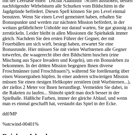
mit der Leertaste einen "Dschäi Aaahhhhr”-Schrei ausstoßen, dessen
nachfolgender Wirbelsturm alle Schurken vom Bildschirm in die
Jagdgründe befördert. Diesen Spell können Sie pro Level einmal
benutzen. Wenn Sie einen Level gemeistert haben, erhalten Sie
Bonuspunkte und werden zur nächsten Mission befördert, in der
weitaus gefährlichere Unholde nur darauf warten, Sie gar grausig zu
zerstückeln. Leider bleibt in allen Missionen die Spieltaktik immer
gleich. Nachdem Sie den ersten Führer der Gegner, der mit
Feuerbällen um sich wirft, besiegt haben, erwartet Sie eine
Bonusrunde. Hier müssen Sie mit vielen Wurfsternen alle Gegner
totwerfen, die waagerecht über den Bildschirm huschen (eine
Mischung aus Space Invaders und Kegeln), um ein Bonusleben zu
bekommen. In der dritten Mission begegnen Ihnen diverse
Froschmänner (und Froschfrauen?), während Sie forellenartig über
einen Wassergraben hüpfen. In einer anderen schwierigen Mission
müssen Sie einen riesigen Helikopter zerstören (mit Wurfsternen...),
der ziellos 2 Meter vor Ihnen herumfliegt. Vermeiden Sie dabei, in
die Raketen zu laufen... Shinobi spielt man doch besser in der
Spielhalle. Häßliche Farben, immer der gleiche Ablauf, und wenn
man es einmal geschafft hat, verstaubt das Spiel in der Ecke.
ddf/MP
%stcwind-00401%