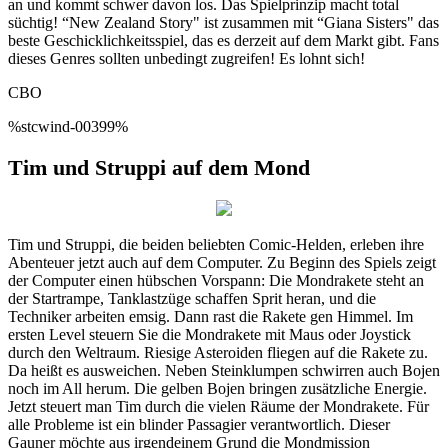
an und kommt schwer davon los. Das Spielprinzip macht total
süchtig! “New Zealand Story" ist zusammen mit “Giana Sisters" das
beste Geschicklichkeitsspiel, das es derzeit auf dem Markt gibt. Fans
dieses Genres sollten unbedingt zugreifen! Es lohnt sich!
CBO
%stcwind-00399%
Tim und Struppi auf dem Mond
Tim und Struppi, die beiden beliebten Comic-Helden, erleben ihre
Abenteuer jetzt auch auf dem Computer. Zu Beginn des Spiels zeigt
der Computer einen hübschen Vorspann: Die Mondrakete steht an
der Startrampe, Tanklastzüge schaffen Sprit heran, und die
Techniker arbeiten emsig. Dann rast die Rakete gen Himmel. Im
ersten Level steuern Sie die Mondrakete mit Maus oder Joystick
durch den Weltraum. Riesige Asteroiden fliegen auf die Rakete zu.
Da heißt es ausweichen. Neben Steinklumpen schwirren auch Bojen
noch im All herum. Die gelben Bojen bringen zusätzliche Energie.
Jetzt steuert man Tim durch die vielen Räume der Mondrakete. Für
alle Probleme ist ein blinder Passagier verantwortlich. Dieser
Gauner möchte aus irgendeinem Grund die Mondmission