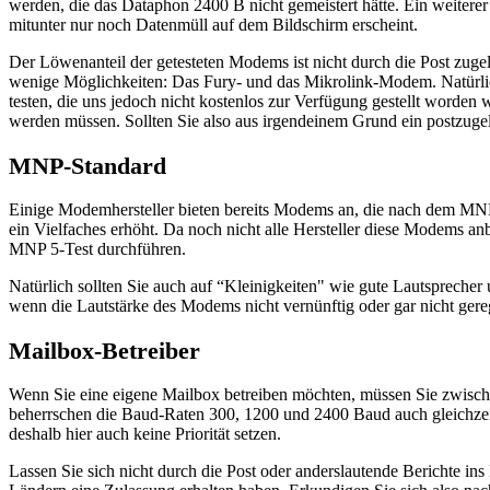
werden, die das Dataphon 2400 B nicht gemeistert hätte. Ein weiterer
mitunter nur noch Datenmüll auf dem Bildschirm erscheint.
Der Löwenanteil der getesteten Modems ist nicht durch die Post zuge
wenige Möglichkeiten: Das Fury- und das Mikrolink-Modem. Natürlic
testen, die uns jedoch nicht kostenlos zur Verfügung gestellt word
werden müssen. Sollten Sie also aus irgendeinem Grund ein postzugel
MNP-Standard
Einige Modemhersteller bieten bereits Modems an, die nach dem MNP 
ein Vielfaches erhöht. Da noch nicht alle Hersteller diese Modems an
MNP 5-Test durchführen.
Natürlich sollten Sie auch auf “Kleinigkeiten" wie gute Lautspreche
wenn die Lautstärke des Modems nicht vernünftig oder gar nicht gere
Mailbox-Betreiber
Wenn Sie eine eigene Mailbox betreiben möchten, müssen Sie zwis
beherrschen die Baud-Raten 300, 1200 und 2400 Baud auch gleichze
deshalb hier auch keine Priorität setzen.
Lassen Sie sich nicht durch die Post oder anderslautende Berichte 