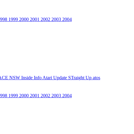
1998
1999
2000
2001
2002
2003
2004
ACE NSW Inside Info
Atari Update
STraight Up
atos
1998
1999
2000
2001
2002
2003
2004