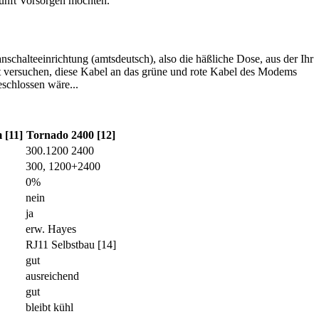
kunft Vorsorgen möchten.
chalteeinrichtung (amtsdeutsch), also die häßliche Dose, aus der Ihr
t versuchen, diese Kabel an das grüne und rote Kabel des Modems
schlossen wäre...
[11]
Tornado 2400 [12]
300.1200 2400
300, 1200+2400
0%
nein
ja
erw. Hayes
RJ11 Selbstbau [14]
gut
ausreichend
gut
bleibt kühl