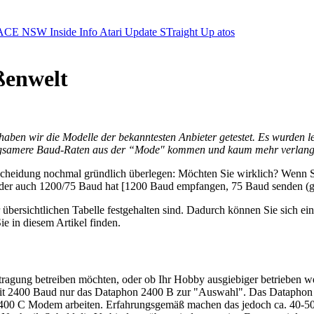
ACE NSW Inside Info
Atari Update
STraight Up
atos
ßenwelt
ben wir die Modelle der bekanntesten Anbieter getestet. Es wurden led
angsamere Baud-Raten aus der “Mode" kommen und kaum mehr verlang
tscheidung nochmal gründlich überlegen: Möchten Sie wirklich? Wenn S
 der auch 1200/75 Baud hat [1200 Baud empfangen, 75 Baud senden (g
r übersichtlichen Tabelle festgehalten sind. Dadurch können Sie sich ei
ie in diesem Artikel finden.
ertragung betreiben möchten, oder ob Ihr Hobby ausgiebiger betrieben 
n mit 2400 Baud nur das Dataphon 2400 B zur "Auswahl". Das Dataphon 
400 C Modem arbeiten. Erfahrungsgemäß machen das jedoch ca. 40-50%