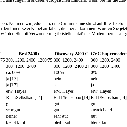
ch Zulassungen in anderen europäischen Ländern, wenn Sie für die Zu
en. Nehmen wir jedoch an, eine Gummipalme stürzt auf Ihre Telefonans
rden Ihnen zwei Kabel auffallen, die hier ankommen. Würden Sie jetz
 würden Sie mit Verwunderung feststellen, daß das Modem bereits ange
C
Best 2400+
Discovery 2400 C
GVC Supermodem 
/75
300, 1200. 2400. 1200/75
300, 1200. 2400
300, 1200. 2400
300+1200+2400
300+1200+2400[2]
300. 1200+2400
ca. 90%
100%
0%
ja [17]
nein
nein
ja [17]
ja
ja
erw. Hayes
erw. Hayes
erw. Hayes
RJ11/Selbstbau [14]
RJ11/Selbstbau [14]
RJ11/Selbstbau [14]
gut
gut
gut
sehr gut
gut
ausreichend
keiner
sehr gut
gut
bleibt kühl
bleibt kühl
bleibt kühl