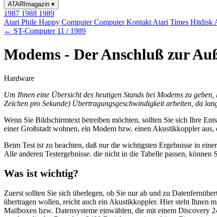
ATARImagazin
▾
1987
1988
1989
Atari Phile
Happy Computer
Computer Kontakt
Atari Times
Hitdisk
← ST-Computer 11 / 1989
Modems - Der Anschluß zur Au
Hardware
Um Ihnen eine Übersicht des heutigen Stands bei Modems zu geben, ha
Zeichen pro Sekunde) Übertragungsgeschwindigkeit arbeiten, da l
Wenn Sie Bildschirmtext betreiben möchten, sollten Sie sich Ihre En
einer Großstadt wohnen, ein Modem bzw. einen Akustikkoppler aus,
Beim Test ist zu beachten, daß nur die wichtigsten Ergebnisse in eine
Alle anderen Testergebnisse. die nicht in die Tabelle passen, können S
Was ist wichtig?
Zuerst sollten Sie sich überlegen, ob Sie nur ab und zu Datenfernüb
übertragen wollen, reicht auch ein Akustikkoppler. Hier steht Ihne
Mailboxen bzw. Datensysteme einwählen, die mit einem Discovery 2