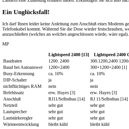
Ländern eine Zulassung erhalten haben. Erkundigen Sie sich also na
Ein Unglücksfall!
Ich darf Ihnen leider keine Anleitung zum Anschluß eines Modems geb
Telefonkabel kommt. Während Sie die Dose wieder festschrauben, we
anzuschließen (welches an welches angeschlossen würde, wäre egal).
MP
Lightspeed 2400 [13]
Lightspeed 2400 
Baudraten
1200. 2400
300.1200,2400 1200
Baud bei Autoanswer
1200+2400
300+1200+2400 [1]
Busy-Erkennung
ca. 10%
ca. 10%
DIP-Schalter
ja
ja
nichtflüchtiges RAM
nein
nein
Befehlssatz
erw. Hayes [3]
erw. Hayes [3]
Anschluß
RJ11/Selbstbau [14]
RJ 11/Selbstbau [14]
Netzteil
sehr gut
sehr gut
Lautsprecher
sehr gut
sehr gut
Lautstärkeregler
sehr gut
sehr gut
Wärmeentwicklung
bleibt kühl
bleibt kühl