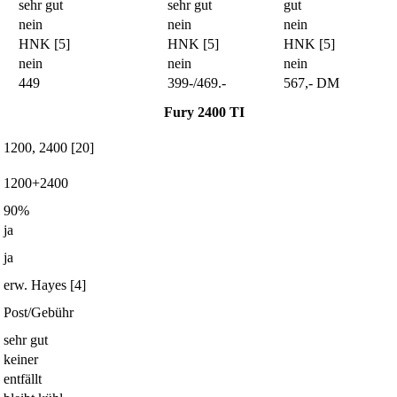
sehr gut
sehr gut
gut
nein
nein
nein
HNK [5]
HNK [5]
HNK [5]
nein
nein
nein
449
399-/469.-
567,- DM
Fury 2400 TI
1200, 2400 [20]
1200+2400
90%
ja
ja
erw. Hayes [4]
Post/Gebühr
sehr gut
keiner
entfällt