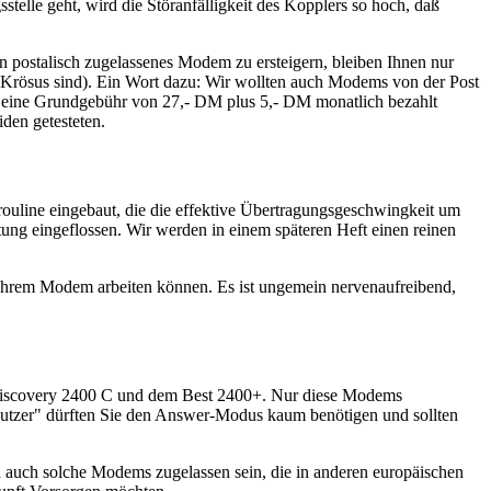
telle geht, wird die Störanfälligkeit des Kopplers so hoch, daß
n postalisch zugelassenes Modem zu ersteigern, bleiben Ihnen nur
 Krösus sind). Ein Wort dazu: Wir wollten auch Modems von der Post
nd eine Grundgebühr von 27,- DM plus 5,- DM monatlich bezahlt
den getesteten.
ouline eingebaut, die die effektive Übertragungsgeschwingkeit um
tung eingeflossen. Wir werden in einem späteren Heft einen reinen
it Ihrem Modem arbeiten können. Es ist ungemein nervenaufreibend,
 Discovery 2400 C und dem Best 2400+. Nur diese Modems
utzer" dürften Sie den Answer-Modus kaum benötigen und sollten
 auch solche Modems zugelassen sein, die in anderen europäischen