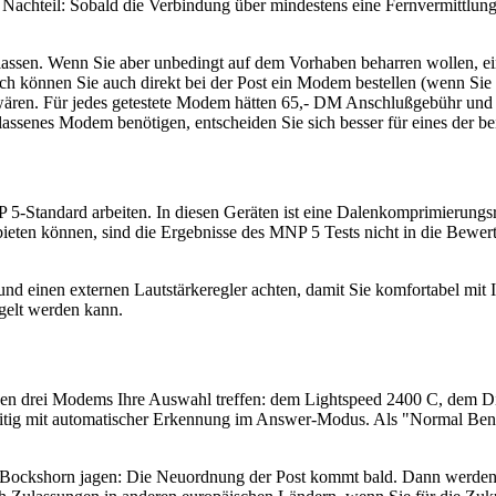
 Nachteil: Sobald die Verbindung über mindestens eine Fernvermittlungss
lassen. Wenn Sie aber unbedingt auf dem Vorhaben beharren wollen, ei
h können Sie auch direkt bei der Post ein Modem bestellen (wenn Sie
en wären. Für jedes getestete Modem hätten 65,- DM Anschlußgebühr u
assenes Modem benötigen, entscheiden Sie sich besser für eines der bei
5-Standard arbeiten. In diesen Geräten ist eine Dalenkomprimierungsr
bieten können, sind die Ergebnisse des MNP 5 Tests nicht in die Bewer
r und einen externen Lautstärkeregler achten, damit Sie komfortabel m
gelt werden kann.
chen drei Modems Ihre Auswahl treffen: dem Lightspeed 2400 C, dem
itig mit automatischer Erkennung im Answer-Modus. Als "Normal Ben
ins Bockshorn jagen: Die Neuordnung der Post kommt bald. Dann werden