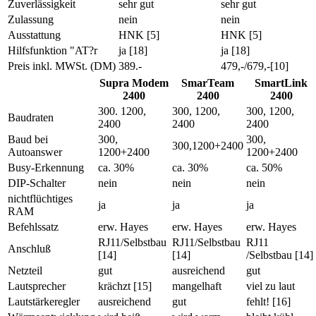
Zuverlässigkeit
sehr gut
sehr gut
Zulassung
nein
nein
Ausstattung
HNK [5]
HNK [5]
Hilfsfunktion "AT?r
ja [18]
ja [18]
Preis inkl. MWSt. (DM)
389.-
479,-/679,-[10]
Supra Modem
SmarTeam
SmartLink
2400
2400
2400
300. 1200,
300, 1200,
300, 1200,
Baudraten
2400
2400
2400
Baud bei
300,
300,
300,1200+2400
Autoanswer
1200+2400
1200+2400
Busy-Erkennung
ca. 30%
ca. 30%
ca. 50%
DIP-Schalter
nein
nein
nein
nichtflüchtiges
ja
ja
ja
RAM
Befehlssatz
erw. Hayes
erw. Hayes
erw. Hayes
RJ11/Selbstbau
RJ11/Selbstbau
RJ11
Anschluß
[14]
[14]
/Selbstbau [14]
Netzteil
gut
ausreichend
gut
Lautsprecher
krächzt [15]
mangelhaft
viel zu laut
Lautstärkeregler
ausreichend
gut
fehlt! [16]