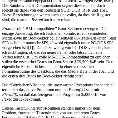
Langwort zusammengepackt (UCR im höchstwertigen Byte, usw.).
Die Rainbow-TOS-Dokumentation segnet diese nun ab, doch
spricht sie dabei von den Registern SCR, UCR, RSR und TSR.
Diese Bezeichnungen wären auch sinnvoller, da dies die Register
sind, die man mit
Rsconf
auch setzen kann.
Protobt
soll “IBM-kompatiblere” Boot-Sektoren erzeugen. Die
einzige Änderung, die ich feststellen konnte, ist ein verändertes
Media-Byte im Boot-Sektor bei einseitigen 80-Track-Disketten. Statt
$F8 steht hier nunmehr $F9, obwohl eigentlich unter PC-DOS $F8
vorgesehen ist ([1]). Da ich zu wenig von PC-DOS verstehe, kann
ich nicht sagen, ob das ein neuer Fehler oder tatsächlich eine
Verbesserung ist. Um volle MS-DOS-Kompatibilität zu erreichen,
sollen die ersten drei Bytes im Boot-Sektor $E9,$00,$4E sein. Der
eigentliche Fortschritt besteht aber in einer verbesserten
Formatierroutine des Desktops, die das Media-Byte in der FAT und
die ersten drei Bytes im Boot-Sektor richtig setzt.
Die “Bömbchen”-Routine, die unerwartete Exceptions “behandelt”,
terminiert das aktive Programm nun mit
Pterm(-1)
statt mit
Pterm(0)
, so daß das übergeordnete Programm 0x0000ffff von
Pexec
zurückbekommt.
Eigene Tastatur-Interrupt-Routinen standen immer vor dem
Problem, “normale” Tastendrücke von aus mehreren Bytes
bestehenden “Paketen” (z.B. Maus-Bewegungs-Paket)