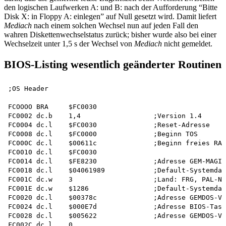
den logischen Laufwerken A: und B: nach der Aufforderung “Bitte
Disk X: in Floppy A: einlegen” auf Null gesetzt wird. Damit liefert
Mediach
nach einem solchen Wechsel nun auf jeden Fall den
wahren Diskettenwechselstatus zurück; bisher wurde also bei einer
Wechselzeit unter 1,5 s der Wechsel von
Mediach
nicht gemeldet.
BIOS-Listing wesentlich geänderter Routinen
;OS Header

FCOOOO BRA     $FC0030

FC0002 dc.b    1,4                  ;Version 1.4

FC0004 dc.l    $FC0030              ;Reset-Adresse

FC0008 dc.l    $FC0000              ;Beginn TOS

FC000C dc.l    $00611c              ;Beginn freies RAM

FC0010 dc.l    $FC0030

FC0014 dc.l    $FE8230              ;Adresse GEM-MAGIC

FC0018 dc.l    $04061989            ;Default-Systemdat
FC001C dc.w    3                    ;Land: FRG, PAL-No
FC001E dc.w    $1286                ;Default-Systemdat
FC0020 dc.l    $00378c              ;Adresse GEMDOS-Va
FC0024 dc.l    $000E7d              ;Adresse BIOS-Tast
FC0028 dc.l    $005622              ;Adresse GEMDOS-Va