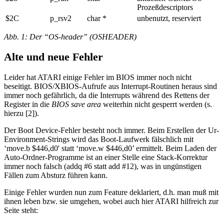
Prozeßdescriptors
$2C
p_rsv2
char *
unbenutzt, reserviert
Abb. 1: Der “OS-header” (OSHEADER)
Alte und neue Fehler
Leider hat ATARI einige Fehler im BIOS immer noch nicht
beseitigt. BIOS/XBIOS-Aufrufe aus Interrupt-Routinen heraus sind
immer noch gefährlich, da die Interrupts während des Rettens der
Register in die
BIOS save area
weiterhin nicht gesperrt werden (s.
hierzu [2]).
Der Boot Device-Fehler besteht noch immer. Beim Erstellen der Ur-
Environment-Strings wird das Boot-Laufwerk fälschlich mit
‘move.b $446,d0' statt ‘move.w $446,d0’ ermittelt. Beim Laden der
Auto-Ordner-Programme ist an einer Stelle eine Stack-Korrektur
immer noch falsch (addq #6 statt add #12), was in ungünstigen
Fällen zum Absturz führen kann.
Einige Fehler wurden nun zum Feature deklariert, d.h. man muß mit
ihnen leben bzw. sie umgehen, wobei auch hier ATARI hilfreich zur
Seite steht: