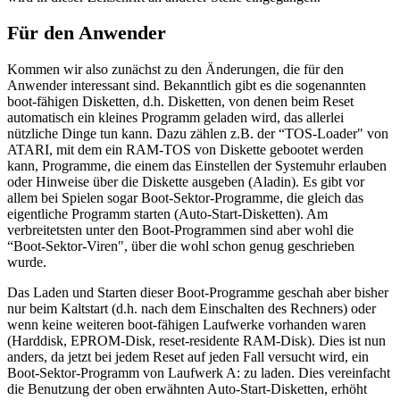
Für den Anwender
Kommen wir also zunächst zu den Änderungen, die für den
Anwender interessant sind. Bekanntlich gibt es die sogenannten
boot-fähigen Disketten, d.h. Disketten, von denen beim Reset
automatisch ein kleines Programm geladen wird, das allerlei
nützliche Dinge tun kann. Dazu zählen z.B. der “TOS-Loader" von
ATARI, mit dem ein RAM-TOS von Diskette gebootet werden
kann, Programme, die einem das Einstellen der Systemuhr erlauben
oder Hinweise über die Diskette ausgeben (Aladin). Es gibt vor
allem bei Spielen sogar Boot-Sektor-Programme, die gleich das
eigentliche Programm starten (Auto-Start-Disketten). Am
verbreitetsten unter den Boot-Programmen sind aber wohl die
“Boot-Sektor-Viren", über die wohl schon genug geschrieben
wurde.
Das Laden und Starten dieser Boot-Programme geschah aber bisher
nur beim Kaltstart (d.h. nach dem Einschalten des Rechners) oder
wenn keine weiteren boot-fähigen Laufwerke vorhanden waren
(Harddisk, EPROM-Disk, reset-residente RAM-Disk). Dies ist nun
anders, da jetzt bei jedem Reset auf jeden Fall versucht wird, ein
Boot-Sektor-Programm von Laufwerk A: zu laden. Dies vereinfacht
die Benutzung der oben erwähnten Auto-Start-Disketten, erhöht