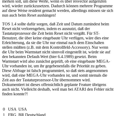
merken soll, um diese Werte, wenn es über resvector aufgerufen
wird, wieder zurückzusetzen. Dadurch können mehrere Programme
auf diese Weise resident gemacht werden, allerdings müssen sie sich
nun auch beim Reset aushängen!
TOS 1.4 sollte dafür sorgen, daß Zeit und Datum zumindest beim
Reset nicht verlorengehen, indem es ausnutzt, daß der
Tastaturprozessor die Zeit beim Reset nicht vergißt. Für ST-
Benutzer, die über keine eingebaute Uhr verfügen, wäre dies eine
Erleichterung, da sie die Uhr nur einmal nach dem Einschalten
stellen müßten (z.B. mit dem Kontrollfeld-Accessory). Nur wenn
die Uhr beim Warmstart nicht sinnvoll eingestellt ist, würde sie auf
den bekannten Default-Wert (hier 6.4.1989) gesetzt. Beim
Warmstart wird also zunächst geprüft, ob eine eingebaute MEGA-
Uhr vorhanden ist, um ihr gegebenenfalls die Priorität zu geben.
Diese Abfrage ist falsch programmiert, so daß stets angenommen
wird, daß eine MEGA-Uhr vorhanden ist, und somit niemals die
Zeit aus der Tastaturprozessor-Uhr übernommen wird.
Dokumentiert ist dieses offensichtlich geplante Feature übrigens
auch nicht. Vielleicht deshalb, weil man bei ATARI den Fehler nicht
finden konnte?!
0
USA
USA
1
FRG
BR Deutschland