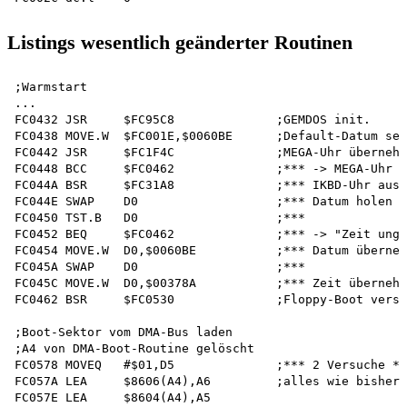
Listings wesentlich geänderter Routinen
;Warmstart

...

FC0432 JSR     $FC95C8              ;GEMDOS init.

FC0438 MOVE.W  $FC001E,$0060BE      ;Default-Datum set
FC0442 JSR     $FC1F4C              ;MEGA-Uhr übernehm
FC0448 BCC     $FC0462              ;*** -> MEGA-Uhr d
FC044A BSR     $FC31A8              ;*** IKBD-Uhr ausl
FC044E SWAP    D0                   ;*** Datum holen  
FC0450 TST.B   D0                   ;***              
FC0452 BEQ     $FC0462              ;*** -> "Zeit ungü
FC0454 MOVE.W  D0,$0060BE           ;*** Datum überneh
FC045A SWAP    D0                   ;***              
FC045C MOVE.W  D0,$00378A           ;*** Zeit übernehm
FC0462 BSR     $FC0530              ;Floppy-Boot versu
;Boot-Sektor vom DMA-Bus laden 

;A4 von DMA-Boot-Routine gelöscht

FC0578 MOVEQ   #$01,D5              ;*** 2 Versuche **
FC057A LEA     $8606(A4),A6         ;alles wie bisher.
FC057E LEA     $8604(A4),A5
