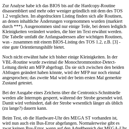
Zur Analyse habe ich das BIOS bis auf die Hardcopy-Routine
disassembliert und mehr oder weniger gründlich mit dem des TOS
1.2 verglichen. Im abgedruckten Listing finden sich alle Routinen,
an denen inhaltliche Änderungen vorgenommen wurden (markiert
durch ***). Ausgenommen sind nur einige Teile, bei denen lediglich
Kleinigkeiten verändert wurden, die hier im Text erwähnt werden.
Die Tabelle umfaßt die Anfangsadressen aller wichtigen Routinen,
was - zusammen mit einem BIOS-Listing des TOS 1.2, z.B. [3] -
eine gute Orientierungshilfe bietet.
Noch nicht erwähnt habe ich bisher einige Kleinigkeiten. In der
VBL-Routine wurde zweimal die Monochrommonitor-Detect-
Leitung direkt am MFP abgefragt. Da sie sich zwischen den beiden
Abfragen geändert haben könnte, wird der MFP nur noch einmal
angesprochen; das zweite Mal wird der beim ersten Mal gemerkte
Zustand getestet.
Bei der Ausgabe eines Zeichens über die Centronics-Schnittstelle
werden alle Interrupts gesperrt, während der Strobe gesendet wird.
Damit wird verhindert, daß der Strobe wesentlich länger als üblich
(zu lange?) dauern kann.
Beim Test, ob die Hardware-Uhr des MEGA ST vorhanden ist,
wird nun auch ein Bus-Error abgefangen. Normalerweise gibt es
zwar keinen Bus-Error, wenn auf den Adreßbereich der MEGA-Uhr