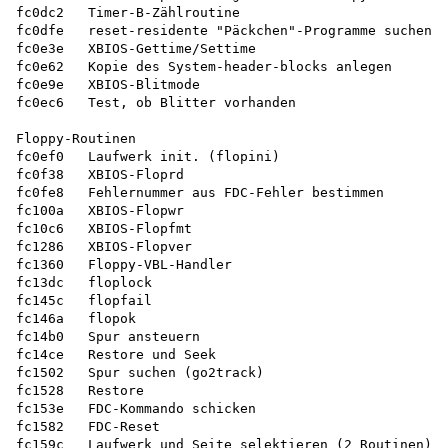
fc0dc2   Timer-B-Zählroutine

fc0dfe   reset-residente "Päckchen"-Programme suchen u
fc0e3e   XBIOS-Gettime/Settime

fc0e62   Kopie des System-header-blocks anlegen

fc0e9e   XBIOS-Blitmode

fc0ec6   Test, ob Blitter vorhanden

Floppy-Routinen

fc0ef0   Laufwerk init. (flopini)

fc0f38   XBIOS-Floprd

fc0fe8   Fehlernummer aus FDC-Fehler bestimmen

fc100a   XBIOS-Flopwr

fc10c6   XBIOS-Flopfmt

fc1286   XBIOS-Flopver

fc1360   Floppy-VBL-Handler

fc13dc   floplock

fc145c   flopfail

fc146a   flopok

fc14b0   Spur ansteuern

fc14ce   Restore und Seek

fc1502   Spur suchen (go2track)

fc1528   Restore

fc153e   FDC-Kommando schicken

fc1582   FDC-Reset

fc159c   Laufwerk und Seite selektieren (2 Routinen)
