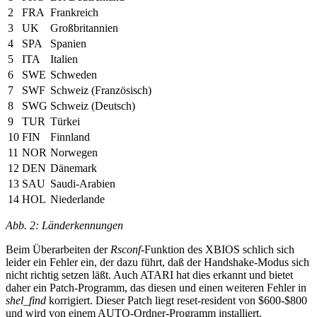
2
FRA
Frankreich
3
UK
Großbritannien
4
SPA
Spanien
5
ITA
Italien
6
SWE
Schweden
7
SWF
Schweiz (Französisch)
8
SWG
Schweiz (Deutsch)
9
TUR
Türkei
10
FIN
Finnland
11
NOR
Norwegen
12
DEN
Dänemark
13
SAU
Saudi-Arabien
14
HOL
Niederlande
Abb. 2: Länderkennungen
Beim Überarbeiten der
Rsconf
-Funktion des XBIOS schlich sich
leider ein Fehler ein, der dazu führt, daß der Handshake-Modus sich
nicht richtig setzen läßt. Auch ATARI hat dies erkannt und bietet
daher ein Patch-Programm, das diesen und einen weiteren Fehler in
shel_find
korrigiert. Dieser Patch liegt reset-resident von $600-$800
und wird von einem AUTO-Ordner-Programm installiert.