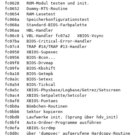
fc0628   ROM-Modul testen und init.

fc0652   Dummy-RTS-Routine

fc0654   RAM-Lesetest

fc066a   Speicherkonfigurationstest

fc068a   Standard-BIOS-Farbpalette

fc06aa   HBL-Handler

fc06c0 L VBL-Handler fc07a2   XBIOS-Vsync

fc07ba   BIOS-Critical-Error-Handler

fc07c4   TRAP #14/TRAP #13-Handler

fc0950   XBIOS-Supexec

fc0956   BIOS-Bcon...

fc09f8   BIOS-Drvmap

fc09fe   BIOS-Kbshift

fc0a10   BIOS-Getmpb

fc0a3c   BIOS-Setexc

fc0a54   BIOS-Tickcal

fc0a5c   XBIOS-Physbase/Logbase/Getrez/Setscreen

fc0ac4   XBIOS-Setpalette/Setcolor

fc0af0   XBIOS-Puntaes

fc0b0a   Bömbchen-Routinen

fc0bb6   Sektor kopieren

fc0bd8   Laufwerke init. (Sprung über hdv_init)

fc0bf4   Auto-Ordner-Programme ausführen

fc0efa   XBIOS-Scrdmp

fc0d0c   über 'dumpvec' aufgerufene Hardcopy-Routine
