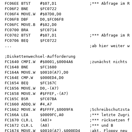
FC06EE BTST    #$07,D1              ;*** Abfrage im Re
FC06F2 BNE     $FC0722

FC06F4 MOVE.W  #$07D0,D0

FC06F8 DBF     D0,$FC06F8

FC06FC MOVE.B  #$02,D0

FC0700 BRA     $FC0714

FC0702 BTST    #$07,D1              ;*** Abfrage im Re
FC0706 BEQ     $FC0722

...                                 ;ab hier weiter wi
;Diskettenwechsel-Aufforderung

FC1640 CMPI.W  #$0001,$0004A6       ;zunächst nichts  
FC1648 BNE     $FC1680

FC164A MOVE.W  $0010(A7),D0

FC164E CMP.W   $000ED4,D0

FC1654 BEQ     $FC167C

FC1656 MOVE.W  D0,-(A7)

FC1658 MOVE.W  #$FFEF,-(A7)

FC165C BSR     $FC07BA

FC1660 ADDQ.W  #4,A7

FC1662 MOVE.W  #$FFFF,$0009FA       ;Schreibschutzstat
FC166A LEA     $0009FC,A0           ;*** letzte Zugrif
FC1670 CLR.L   (A0)+                ;*** rücksetzen fü
FC1672 CLR.L   (A0)                 ;*** und B        
FC1674 MOVE.W  $0010(A7),$000ED4    ;akt. Floppy neu s