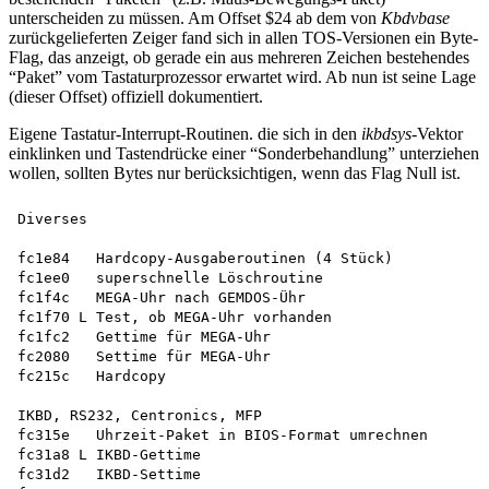
unterscheiden zu müssen. Am Offset $24 ab dem von
Kbdvbase
zurückgelieferten Zeiger fand sich in allen TOS-Versionen ein Byte-
Flag, das anzeigt, ob gerade ein aus mehreren Zeichen bestehendes
“Paket” vom Tastaturprozessor erwartet wird. Ab nun ist seine Lage
(dieser Offset) offiziell dokumentiert.
Eigene Tastatur-Interrupt-Routinen. die sich in den
ikbdsys
-Vektor
einklinken und Tastendrücke einer “Sonderbehandlung” unterziehen
wollen, sollten Bytes nur berücksichtigen, wenn das Flag Null ist.
Diverses

fc1e84   Hardcopy-Ausgaberoutinen (4 Stück) 

fc1ee0   superschnelle Löschroutine

fc1f4c   MEGA-Uhr nach GEMDOS-Ühr

fc1f70 L Test, ob MEGA-Uhr vorhanden 

fc1fc2   Gettime für MEGA-Uhr

fc2080   Settime für MEGA-Uhr

fc215c   Hardcopy

IKBD, RS232, Centronics, MFP

fc315e   Uhrzeit-Paket in BIOS-Format umrechnen

fc31a8 L IKBD-Gettime

fc31d2   IKBD-Settime
