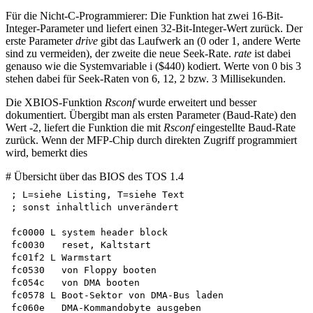
Für die Nicht-C-Programmierer: Die Funktion hat zwei 16-Bit-
Integer-Parameter und liefert einen 32-Bit-Integer-Wert zurück. Der
erste Parameter
drive
gibt das Laufwerk an (0 oder 1, andere Werte
sind zu vermeiden), der zweite die neue Seek-Rate.
rate
ist dabei
genauso wie die Systemvariable i ($440) kodiert. Werte von 0 bis 3
stehen dabei für Seek-Raten von 6, 12, 2 bzw. 3 Millisekunden.
Die XBIOS-Funktion
Rsconf
wurde erweitert und besser
dokumentiert. Übergibt man als ersten Parameter (Baud-Rate) den
Wert -2, liefert die Funktion die mit
Rsconf
eingestellte Baud-Rate
zurück. Wenn der MFP-Chip durch direkten Zugriff programmiert
wird, bemerkt dies
# Übersicht über das BIOS des TOS 1.4
; L=siehe Listing, T=siehe Text 

; sonst inhaltlich unverändert

fc0000 L system header block 

fc0030   reset, Kaltstart

fc01f2 L Warmstart 

fc0530   von Floppy booten

fc054c   von DMA booten

fc0578 L Boot-Sektor von DMA-Bus laden 

fc060e   DMA-Kommandobyte ausgeben
