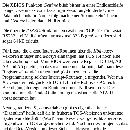
Die XBIOS-Funktion
Gettime
blieb bisher in einer Endlosschleife
hängen, wenn das vom Tastaturprozessor angeforderte Uhrzeit-
Paket nicht ankam. Nun erfolgt nach einer Sekunde ein Timeout,
und
Gettime
liefert dann Null zurück.
Die über die
IOREC
-Strukturen verwalteten I/O-Puffer für Tastatur,
RS232 und Midi durften nur maximal 32 kB groß sein. Jetzt sind
sogar 64 kB erlaubt.
Für Leute, die eigene Interrupt-Routinen über die
Kbdvbase
-
Vektoren
midisys
und
ikbdsys
einhängen, hat TOS 1.4 noch eine
Überraschung parat. Vom BIOS werden die Register D0-D3, A0-
A3 und A5 gerettet, so daß man annehmen konnte, daß man diese
Register selbst nicht retten muß (dokumentiert ist die
Programmierung solcher Interrupt-Routinen ja nirgends). Wer nun
A5 verändert hat, guckt ab TOS 1.4 in die Röhre, da A5 nach
Beendigung der eigenen Routinen immer Null sein muß. Dies
kommt durch die Code-Optimierungen zustande, die ATARI
vorgenommen hat.
Neue garantierte Systemvariablen gibt es eigentlich keine.
“Eigentlich” heißt, daß die in früheren TOS-Versionen unbenutzte
Systemvariable $59E (Wort) beim Reset zwar gelöscht, aber sonst
nirgendwo im TOS angesprochen wird. Noch merkwürdiger ist, daß
bei der Beta-Version an dieser Stelle stattdessen noch die