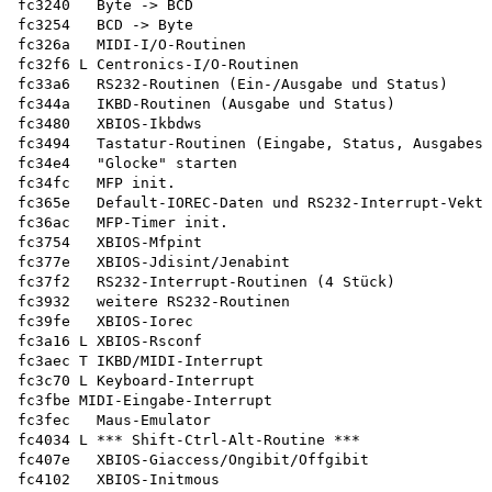
fc3240   Byte -> BCD

fc3254   BCD -> Byte

fc326a   MIDI-I/O-Routinen

fc32f6 L Centronics-I/O-Routinen

fc33a6   RS232-Routinen (Ein-/Ausgabe und Status)

fc344a   IKBD-Routinen (Ausgabe und Status) 

fc3480   XBIOS-Ikbdws

fc3494   Tastatur-Routinen (Eingabe, Status, Ausgabest
fc34e4   "Glocke" starten

fc34fc   MFP init.

fc365e   Default-IOREC-Daten und RS232-Interrupt-Vekto
fc36ac   MFP-Timer init.

fc3754   XBIOS-Mfpint

fc377e   XBIOS-Jdisint/Jenabint

fc37f2   RS232-Interrupt-Routinen (4 Stück)

fc3932   weitere RS232-Routinen

fc39fe   XBIOS-Iorec

fc3a16 L XBIOS-Rsconf

fc3aec T IKBD/MIDI-Interrupt

fc3c70 L Keyboard-Interrupt

fc3fbe MIDI-Eingabe-Interrupt

fc3fec   Maus-Emulator

fc4034 L *** Shift-Ctrl-Alt-Routine ***

fc407e   XBIOS-Giaccess/Ongibit/Offgibit

fc4102   XBIOS-Initmous
