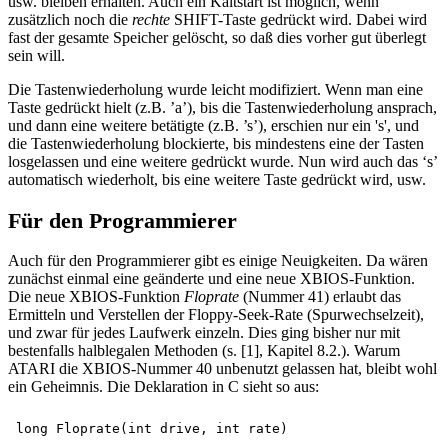
usw. bleiben erhalten. Auch ein Kaltstart ist möglich, wenn
zusätzlich noch die
rechte
SHIFT-Taste gedrückt wird. Dabei wird
fast der gesamte Speicher gelöscht, so daß dies vorher gut überlegt
sein will.
Die Tastenwiederholung wurde leicht modifiziert. Wenn man eine
Taste gedrückt hielt (z.B. ’a’), bis die Tastenwiederholung ansprach,
und dann eine weitere betätigte (z.B. ’s’), erschien nur ein 's', und
die Tastenwiederholung blockierte, bis mindestens eine der Tasten
losgelassen und eine weitere gedrückt wurde. Nun wird auch das ‘s’
automatisch wiederholt, bis eine weitere Taste gedrückt wird, usw.
Für den Programmierer
Auch für den Programmierer gibt es einige Neuigkeiten. Da wären
zunächst einmal eine geänderte und eine neue XBIOS-Funktion.
Die neue XBIOS-Funktion
Floprate
(Nummer 41) erlaubt das
Ermitteln und Verstellen der Floppy-Seek-Rate (Spurwechselzeit),
und zwar für jedes Laufwerk einzeln. Dies ging bisher nur mit
bestenfalls halblegalen Methoden (s. [1], Kapitel 8.2.). Warum
ATARI die XBIOS-Nummer 40 unbenutzt gelassen hat, bleibt wohl
ein Geheimnis. Die Deklaration in C sieht so aus: