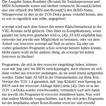
Die Ausgabe-Status-Routinen (
Bcostat
) für Tastaturprozessor und
MIDI-Schnittstelle waren und bleiben vertauscht. Bcostat(4) liefert
also nun offiziell den MIDI-und Bcostat(3) den IKBD-Status.
Witzigerweise ist dies in der TOS-Doku genau verkehrt herum, also
so wie es eigentlich sein sollte, angegeben!
screenpt
wird nach dem Setzen der neuen Bildschirmadresse in der
VBL-Routine nicht gelöscht. Dies führt zu Komplikationen, wenn
parallel mit
Setscreen
gearbeitet wird (s. [4]). ATARI empfiehlt hier,
entweder nur jeweils eine Möglichkeit zu benutzen, oder vor dem
Aufruf von
Setscreen screenpt
auf Null zu setzen. Da aber ein
vorher gelaufenes Programm schon
screenpt
benutzt haben könnte,
bleibt einem wohl nichts anderes übrig, als
screenpt
bei jedem
Setscreen
zu löschen!
Programme, die sich in den
resvector
eingehängt haben, können
zwar mit 'jmp (a6)’ ins BIOS zurückspringen, doch müssen sie sich
dann vorher aus
resvector
aushängen, da sie sonst erneut aufgerufen
werden. Daher hatte ATARI in der Dokumentation zur Beta-Test-
Version des TOS 1.4 garantiert, daß ‘jmp $24(a6)’ zum Sprung ins
BIOS nach der
resvector
-Abfrage führt (siehe [4]). Dies ist in der
TOS 1.4-Doku wieder verschwunden, vermutlich weil sich damit
nur jeweils ein Programm in
resvector
installieren kann. Nun wird
eine andere Methode vorgeschrieben, nach der sich jedes Programm
bei der Installation seiner Reset-Routine
resvector
und
resvalid