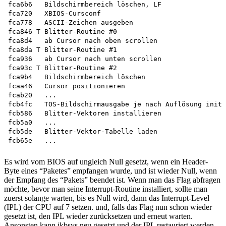
fca6b6   Bildschirmbereich löschen, LF

fca720   XBIOS-Cursconf

fca778   ASCII-Zeichen ausgeben

fca846 T Blitter-Routine #0

fca8d4   ab Cursor nach oben scrollen

fca8da T Blitter-Routine #1

fca936   ab Cursor nach unten scrollen

fca93c T Blitter-Routine #2

fca9b4   Bildschirmbereich löschen

fcaa46   Cursor positionieren

fcab20   ...

fcb4fc   TOS-Bildschirmausgabe je nach Auflösung init.
fcb586   Blitter-Vektoren installieren 

fcb5a0   ...

fcb5de   Blitter-Vektor-Tabelle laden 

Es wird vom BIOS auf ungleich Null gesetzt, wenn ein Header-
Byte eines “Paketes” empfangen wurde, und ist wieder Null, wenn
der Empfang des “Pakets” beendet ist. Wenn man das Flag abfragen
möchte, bevor man seine Interrupt-Routine installiert, sollte man
zuerst solange warten, bis es Null wird, dann das Interrupt-Level
(IPL) der CPU auf 7 setzen. und, falls das Flag nun schon wieder
gesetzt ist, den IPL wieder zurücksetzen und erneut warten.
Ansonsten kann ikbsys neu gesetzt und der IPL restauriert werden.