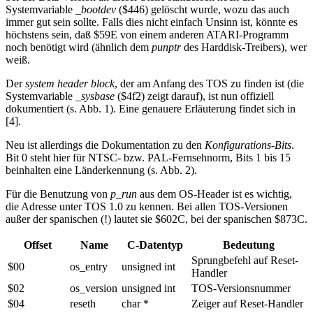
Systemvariable
_bootdev
($446) gelöscht wurde, wozu das auch
immer gut sein sollte. Falls dies nicht einfach Unsinn ist, könnte es
höchstens sein, daß $59E von einem anderen ATARI-Programm
noch benötigt wird (ähnlich dem
punptr
des Harddisk-Treibers), wer
weiß.
Der
system header block
, der am Anfang des TOS zu finden ist (die
Systemvariable
_sysbase
($4f2) zeigt darauf), ist nun offiziell
dokumentiert (s. Abb. 1). Eine genauere Erläuterung findet sich in
[4].
Neu ist allerdings die Dokumentation zu den
Konfigurations-Bits
.
Bit 0 steht hier für NTSC- bzw. PAL-Fernsehnorm, Bits 1 bis 15
beinhalten eine Länderkennung (s. Abb. 2).
Für die Benutzung von
p_run
aus dem OS-Header ist es wichtig,
die Adresse unter TOS 1.0 zu kennen. Bei allen TOS-Versionen
außer der spanischen (!) lautet sie $602C, bei der spanischen $873C.
Offset
Name
C-Datentyp
Bedeutung
Sprungbefehl auf Reset-
$00
os_entry
unsigned int
Handler
$02
os_version
unsigned int
TOS-Versionsnummer
$04
reseth
char *
Zeiger auf Reset-Handler