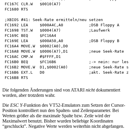
FC167C CLR.W   $0010(A7)

FC1680 RTS

;XBIOS #41: Seek-Rate ermitteln/neu setzen 

FC1692 LEA     $000A4C,A0           ;DSB Floppy A

FC1698 TST.W   $0004(A7)            ;Laufwerk

FC169C BEQ     $FC16A4

FC169E LEA     $000A50,A0           ;DSB Floppy B

FC16A4 MOVE.W  $0002(A0),D0

FC16A8 MOVE.W  $0006(A7),D1         ;neue Seek-Rate

FC16AC CMP.W   #$FFFF,D1

FC16B0 BEQ     $FC16B6              ;-> nein: nur lese
FC16B2 MOVE.W  D1,$0002(A0)         ;neue Seek-Rate se
FC16B6 EXT.L   D0                   ;akt. Seek-Rate zu
Die folgenden Änderungen sind von ATARI
nicht
dokumentiert
worden, aber trotzdem wahr.
Die
ESC Y
-Funktion des VT52-Emulators zum Setzen der Cursor-
Position kontrolliert nun den Spalten- und Zeilenparameter. Bei
Werten größer als die maximale Spalte bzw. Zeile wird der
Maximalwert benutzt. Bisher wurden beliebige Koordinaten
“geschluckt”. Negative Werte werden weiterhin nicht abgefangen.