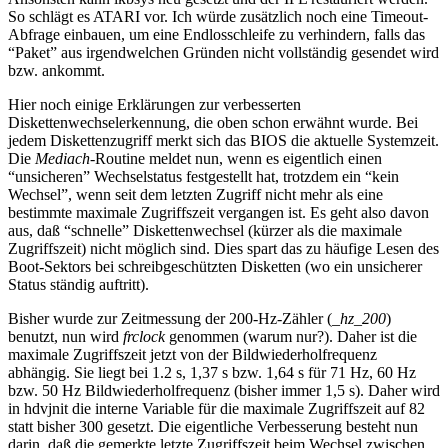
So schlägt es ATARI vor. Ich würde zusätzlich noch eine Timeout-
Abfrage einbauen, um eine Endlosschleife zu verhindern, falls das
“Paket” aus irgendwelchen Gründen nicht vollständig gesendet wird
bzw. ankommt.
Hier noch einige Erklärungen zur verbesserten
Diskettenwechselerkennung, die oben schon erwähnt wurde. Bei
jedem Diskettenzugriff merkt sich das BIOS die aktuelle Systemzeit.
Die
Mediach
-Routine meldet nun, wenn es eigentlich einen
“unsicheren” Wechselstatus festgestellt hat, trotzdem ein “kein
Wechsel”, wenn seit dem letzten Zugriff nicht mehr als eine
bestimmte maximale Zugriffszeit vergangen ist. Es geht also davon
aus, daß “schnelle” Diskettenwechsel (kürzer als die maximale
Zugriffszeit) nicht möglich sind. Dies spart das zu häufige Lesen des
Boot-Sektors bei schreibgeschützten Disketten (wo ein unsicherer
Status ständig auftritt).
Bisher wurde zur Zeitmessung der 200-Hz-Zähler (
_hz_200
)
benutzt, nun wird
frclock
genommen (warum nur?). Daher ist die
maximale Zugriffszeit jetzt von der Bildwiederholfrequenz
abhängig. Sie liegt bei 1.2 s, 1,37 s bzw. 1,64 s für 71 Hz, 60 Hz
bzw. 50 Hz Bildwiederholfrequenz (bisher immer 1,5 s). Daher wird
in hdvjnit die interne Variable für die maximale Zugriffszeit auf 82
statt bisher 300 gesetzt. Die eigentliche Verbesserung besteht nun
darin, daß die gemerkte letzte Zugriffszeit beim Wechsel zwischen