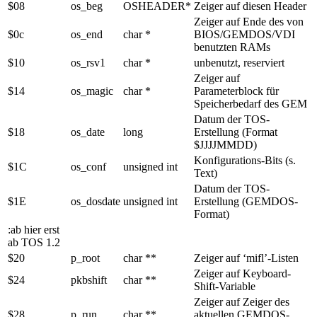
$08
os_beg
OSHEADER*
Zeiger auf diesen Header
Zeiger auf Ende des von
$0c
os_end
char *
BIOS/GEMDOS/VDI
benutzten RAMs
$10
os_rsv1
char *
unbenutzt, reserviert
Zeiger auf
$14
os_magic
char *
Parameterblock für
Speicherbedarf des GEM
Datum der TOS-
$18
os_date
long
Erstellung (Format
$JJJJMMDD)
Konfigurations-Bits (s.
$1C
os_conf
unsigned int
Text)
Datum der TOS-
$1E
os_dosdate
unsigned int
Erstellung (GEMDOS-
Format)
:ab hier erst
ab TOS 1.2
$20
p_root
char **
Zeiger auf ‘mifl’-Listen
Zeiger auf Keyboard-
$24
pkbshift
char **
Shift-Variable
Zeiger auf Zeiger des
$28
p_run
char **
aktuellen GEMDOS-