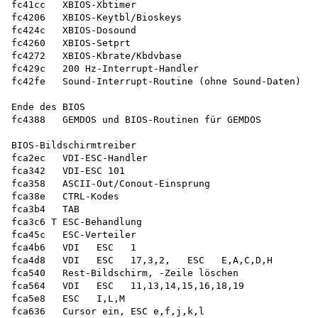
fc41cc   XBIOS-Xbtimer

fc4206   XBIOS-Keytbl/Bioskeys

fc424c   XBIOS-Dosound

fc4260   XBIOS-Setprt

fc4272   XBIOS-Kbrate/Kbdvbase

fc429c   200 Hz-Interrupt-Handler

fc42fe   Sound-Interrupt-Routine (ohne Sound-Daten)

Ende des BIOS

fc4388   GEMDOS und BIOS-Routinen für GEMDOS

BIOS-Bildschirmtreiber 

fca2ec   VDI-ESC-Handler

fca342   VDI-ESC 101

fca358   ASCII-Out/Conout-Einsprung

fca38e   CTRL-Kodes

fca3b4   TAB

fca3c6 T ESC-Behandlung

fca45c   ESC-Verteiler

fca4b6   VDI   ESC   1

fca4d8   VDI   ESC   17,3,2,   ESC   E,A,C,D,H

fca540   Rest-Bildschirm, -Zeile löschen 

fca564   VDI   ESC   11,13,14,15,16,18,19

fca5e8   ESC   I,L,M

fca636   Cursor ein, ESC e,f,j,k,l
