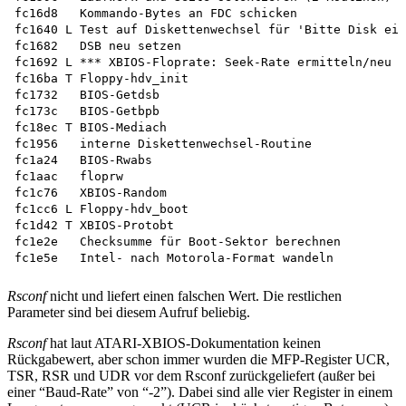
fc16d8   Kommando-Bytes an FDC schicken

fc1640 L Test auf Diskettenwechsel für 'Bitte Disk ein
fc1682   DSB neu setzen

fc1692 L *** XBIOS-Floprate: Seek-Rate ermitteln/neu s
fc16ba T Floppy-hdv_init 

fc1732   BIOS-Getdsb

fc173c   BIOS-Getbpb

fc18ec T BIOS-Mediach

fc1956   interne Diskettenwechsel-Routine

fc1a24   BIOS-Rwabs

fc1aac   floprw

fc1c76   XBIOS-Random

fc1cc6 L Floppy-hdv_boot

fc1d42 T XBIOS-Protobt

fc1e2e   Checksumme für Boot-Sektor berechnen

Rsconf
nicht und liefert einen falschen Wert. Die restlichen
Parameter sind bei diesem Aufruf beliebig.
Rsconf
hat laut ATARI-XBIOS-Dokumentation keinen
Rückgabewert, aber schon immer wurden die MFP-Register UCR,
TSR, RSR und UDR vor dem Rsconf zurückgeliefert (außer bei
einer “Baud-Rate” von “-2”). Dabei sind alle vier Register in einem