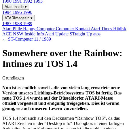
1990
1991
1992
1993
Atari Inside
▾
1994
1995
1996
ATARImagazin
▾
1987
1988
1989
Atari Phile
Happy Computer
Computer Kontakt
Atari Times
Hitdisk
ACE NSW Inside Info
Atari Update
STraight Up
atos
← ST-Computer 11 / 1989
Somewhere over the Rainbow:
Intimes zu TOS 1.4
Grundlagen
Nun ist es endlich soweit - die von vielen lang erwartete neue
Version unseres Lieblings-Betriebssystems TOS ist fertig. Das
neue TOS 1.4 wurde auf der Düsseldorfer ATARI-Messe
offiziell vorgestellt und endgültig freigegeben. Dies ist Grund
genug, es auch unseren Lesern vorzustellen.
TOS 1.4 hört auch auf den Decknamen “Rainbow TOS", da das
ATARI-Zeichen in der “Desktop info"-Dialogbox in einer farbigen
Animation (nur im Farbmodus) zu sehen ist, die wohl an einen