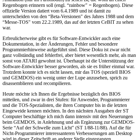
Regenbogen erinnern soll (engl. “rainbow" = Regenbogen). Diese
offizielle Version datiert vom 6.4.1989 und ist damit zu
unterscheiden von den “Beta-Versionen" des Jahres 1988 und dem
“Messe-TOS" vom 22.2.1989, das auf der letzten CeBIT zu sehen
war.
Erfreulicherweise gibt es für Software-Entwickler auch eine
Dokumentation, in der Änderungen, Fehler und besondere
Programmierhinweise aufgeführt sind. Diese Doku ist zwar nicht
ganz vollständig und fehlerfrei, aber bietet wesentlich mehr, als man
sonst von ATARI gewohnt ist. Überhaupt ist die Unterstützung der
Software-Entwickler besser geworden, als sie es früher einmal war.
Trotzdem konnte ich es nicht lassen, mir das TOS (speziell BIOS
und GEMDOS) ein wenig unter der Lupe anzusehen, sprich zu
disassemblieren und recompilieren.
Heute möchte ich Ihnen die Ergebnisse bezüglich des BIOS
mitteilen, und zwar in drei Stufen: für Anwender, Programmierer
und die TOS-Spezialisten, die ihren Computer bis in die letzten
Eingeweide kennen möchten. In den nächsten Ausgaben der ST
Computer beschäftige ich mich dann intensiv mit den Neuerungen
beim GEMDOS, in Anlehnung und als Ergänzung zur GEMDOS-
Serie “Auf der Schwelle zum Licht" (ST 1/88-11/88). Auf die für
Nicht-Programmierer interessanteren Verbesserungen am Desktop
wird in dieser Zeitschrift an anderer Stelle eingegangen.