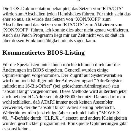
Die TOS-Dokumentation behauptet, das Setzen von ‘RTS/CTS’
würde zum Abschalten jeden Handshakes führen. Für mich sieht das
eher so aus, als würde das Setzen von ‘XON/XOFF’ zum
Abschalten und das Setzen von ‘RTS/CTS‘ zum Aktivieren von
‘XON/XOFF‘ führen, ich konnte dies aber nicht genau verifizieren.
Auch das Patch-Programm liegt mir zur Zeit nicht vor, so daß ich
über dessen Funktionsfähigkeit nichts sagen kann.
Kommentiertes BIOS-Listing
Für die Spezialisten unter Ihnen möchte ich noch direkt auf die
Änderungen im BIOS eingehen. Generell wurden einige
Optimierungen vorgenommen. Der Zugriff auf Systemvariablen
wird nun noch häufiger mit der Adressierungsart “Adreßregister
indirekt mit 16-Bit-Offset” (bei gelöschtem Adreßregister) statt
“absolut lang” vorgenommen. Diese Methode wird außerdem jetzt
auch bei den I/O-Adressen ab $FF8000 benutzt. Daraus darf man
wohl schließen, daß ATARI immer noch keinen Assembler
verwendet, der die “absolut kurz”-Adres-sierung beherrscht.
Weiterhin wurden jetzt einige (aber noch nicht alle) “MOVE.X
#0,..’’-Befehle durch “CLR.X ..” ersetzt, und andere Kleinigkeiten
wurden geschickter programmiert. Prinzipielle Optimierungen gibt
es sonst keine.