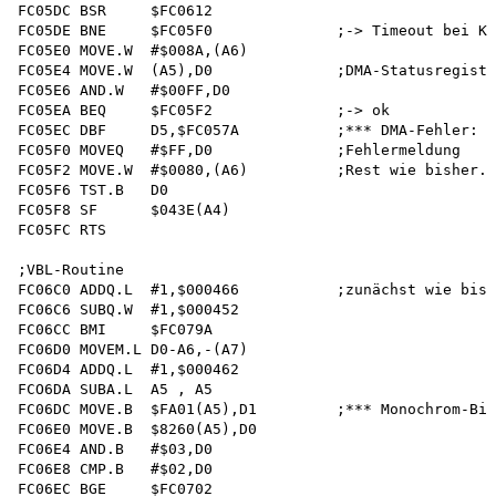
FC05DC BSR     $FC0612

FC05DE BNE     $FC05F0              ;-> Timeout bei Ko
FC05E0 MOVE.W  #$008A,(A6)

FC05E4 MOVE.W  (A5),D0              ;DMA-Statusregiste
FC05E6 AND.W   #$00FF,D0

FC05EA BEQ     $FC05F2              ;-> ok

FC05EC DBF     D5,$FC057A           ;*** DMA-Fehler: n
FC05F0 MOVEQ   #$FF,D0              ;Fehlermeldung

FC05F2 MOVE.W  #$0080,(A6)          ;Rest wie bisher..
FC05F6 TST.B   D0 

FC05F8 SF      $043E(A4)

FC05FC RTS

;VBL-Routine

FC06C0 ADDQ.L  #1,$000466           ;zunächst wie bish
FC06C6 SUBQ.W  #1,$000452 

FC06CC BMI     $FC079A

FC06D0 MOVEM.L D0-A6,-(A7)

FC06D4 ADDQ.L  #1,$000462 

FCO6DA SUBA.L  A5 , A5

FC06DC MOVE.B  $FA01(A5),D1         ;*** Monochrom-Bit
FC06E0 MOVE.B  $8260(A5),D0

FC06E4 AND.B   #$03,D0

FC06E8 CMP.B   #$02,D0

FC06EC BGE     $FC0702
