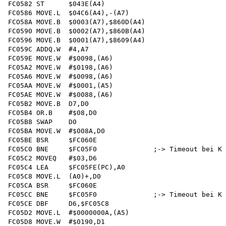
FC0582 ST      $043E(A4)

FC0586 MOVE.L  $04C6(A4),-(A7)

FCO58A MOVE.B  $0003(A7),$860D(A4)

FC0590 MOVE.B  $0002(A7),$860B(A4)

FC0596 MOVE.B  $0001(A7),$8609(A4)

FC059C ADDQ.W  #4,A7

FC059E MOVE.W  #$0098,(A6)

FC05A2 MOVE.W  #$0198,(A6)

FC05A6 MOVE.W  #$0098,(A6)

FC05AA MOVE.W  #$0001,(A5)

FC05AE MOVE.W  #$0088,(A6)

FC05B2 MOVE.B  D7,D0

FC05B4 OR.B    #$08,D0

FC05B8 SWAP    D0

FC05BA MOVE.W  #$008A,D0

FC05BE BSR     $FC060E

FC05C0 BNE     $FC05F0              ;-> Timeout bei Ko
FC05C2 MOVEQ   #$03,D6 

FC05C4 LEA     $FC05FE(PC),A0

FC05C8 MOVE.L  (A0)+,D0 

FC05CA BSR     $FC060E

FC05CC BNE     $FC05F0              ;-> Timeout bei Ko
FC05CE DBF     D6,$FC05C8

FC05D2 MOVE.L  #$0000000A,(A5)

FC05D8 MOVE.W  #$0190,D1 
