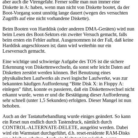
aber auch die Virengefahr. Ferner sollte man nun immer eine
Diskette in A: haben, wenn man nicht von Diskette bootet, da der
Boot-Vorgang sonst unnötig lange dauert (wegen des versuchten
Zugriffs auf eine nicht vorhandene Diskette).
Beim Booten von Harddisk (oder anderen DMA-Geräten) wird nun
beim Lesen des Boot-Sektors ein zweiter Versuch gemacht, falls
beim ersten ein Fehler auftrat. Ausgenommen ist der Fall, daß keine
Harddisk angeschlossen ist; dann wird weiterhin nur ein
Leseversuch gemacht.
Eine wichtige und schwierige Aufgabe des TOS ist die sichere
Erkennung von Diskettenwechseln, da sonst sehr leicht Daten auf
Disketten zerstört werden können. Bei Benutzung eines
physikalischen Laufwerks als zwei logische Laufwerke, was zur
bekannten häufigen Aufforderung “Bitte Disk X: in Floppy A:
einlegen" führt, konnte es passieren, daß ein Diskettenwechsel nicht
erkannt wurde, wenn er und die Bestätigung dieser Aufforderung
sehr schnell (unter 1,5 Sekunden) erfolgten. Dieser Mangel ist nun
behoben.
Auch an der Tastaturbehandlung wurde einiges geändert. So kann
ein Reset nun endlich durch Tastendruck, nämlich durch
CONTROL-ALTERNATE-DELETE, ausgelöst werden. Dabei
wird ein Warmstart durchgeführt, d.h. reset-residente RAM-Disks