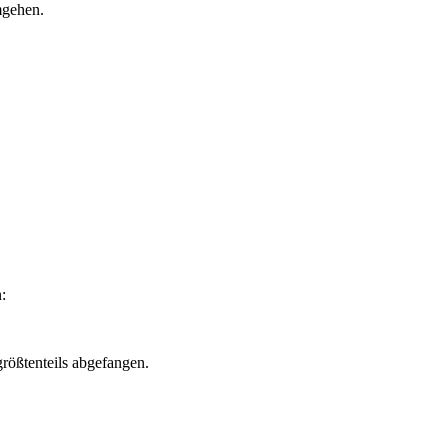
mgehen.
:
größtenteils abgefangen.