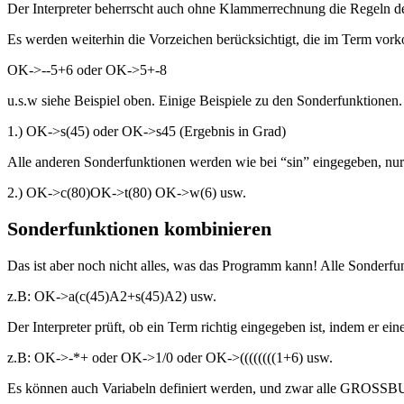
Der Interpreter beherrscht auch ohne Klammerrechnung die Regeln 
Es werden weiterhin die Vorzeichen berücksichtigt, die im Term vor
OK->--5+6 oder OK->5+-8
u.s.w siehe Beispiel oben. Einige Beispiele zu den Sonderfunktionen.
1.) OK->s(45) oder OK->s45 (Ergebnis in Grad)
Alle anderen Sonderfunktionen werden wie bei “sin” eingegeben, nur
2.) OK->c(80)OK->t(80) OK->w(6) usw.
Sonderfunktionen kombinieren
Das ist aber noch nicht alles, was das Programm kann! Alle Sonderfu
z.B: OK->a(c(45)A2+s(45)A2) usw.
Der Interpreter prüft, ob ein Term richtig eingegeben ist, indem er 
z.B: OK->-*+ oder OK->1/0 oder OK->((((((((1+6) usw.
Es können auch Variabeln definiert werden, und zwar alle GROSS