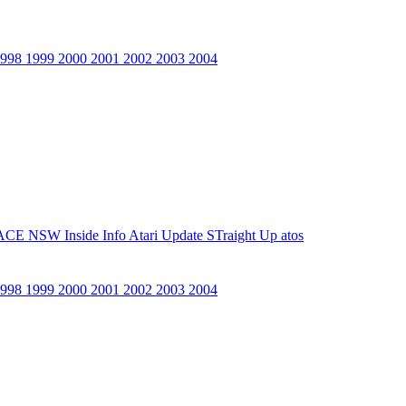
1998
1999
2000
2001
2002
2003
2004
ACE NSW Inside Info
Atari Update
STraight Up
atos
1998
1999
2000
2001
2002
2003
2004