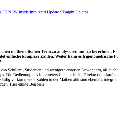
ACE NSW Inside Info
Atari Update
STraight Up
atos
gebenen mathematischen Term zu analysieren und zu berechnen. Es 
eitet einfache komplexe Zahlen. Weiter kann es trigonometrische F
n.
n Schülern, Studenten und weniger versierten Anwendern, als auch vo
ags. Die Bedienung des Interpreters ist dem des im Direktmodus lauf
äufig vorkommende Zahlen in der Mathematik sind ebenfalls integriert
rden. Hier einige Beispiele.