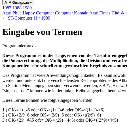
ATARImagazin
▾
1987
1988
1989
Atari Phile
Happy Computer
Computer Kontakt
Atari Times
Hitdisk
← ST-Computer 11 / 1989
Eingabe von Termen
Programmierpraxis
Dieses Programm ist in der Lage, einen von der Tastatur einge
die Potenzrechnung, die Multiplikation, die Division und verarb
Komponenten sehr schnell zum gewünschten Ergebnis zusamme
Das Programm hat viele Anwendungsmöglichkeiten. Es kann sowohl vo
werden und unterstützt die verschiedensten Rechenprobleme des Allt
im Startup-Menü angegeben sind, verwendet werden, z.B *,-,+ usw. H
“sin,cos,abs...” können wie in der linken Reihe angegeben benützt we
Diese Terme können wie folgt eingegeben werden:
1.) OK->1+1-6 oder OK->(1+1)-6 oder OK->((1+1)-+6)
2.) OK->2/9+6 oder OK->(2/9)+6 oder OK->((2/9)+6)
3.) OK->2
9+4A5 oder OK->(2
9)+(4^5) oder OK->((2*9)+4^5)