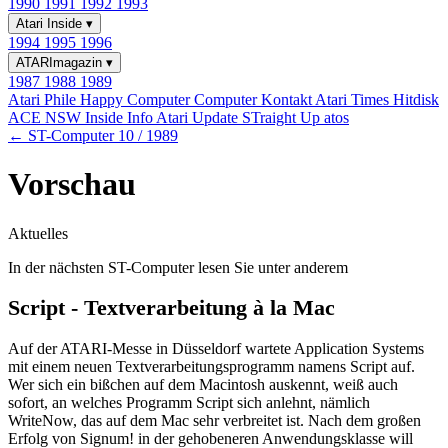
1990
1991
1992
1993
Atari Inside
▾
1994
1995
1996
ATARImagazin
▾
1987
1988
1989
Atari Phile
Happy Computer
Computer Kontakt
Atari Times
Hitdisk
ACE NSW Inside Info
Atari Update
STraight Up
atos
← ST-Computer 10 / 1989
Vorschau
Aktuelles
In der nächsten ST-Computer lesen Sie unter anderem
Script - Textverarbeitung à la Mac
Auf der ATARI-Messe in Düsseldorf wartete Application Systems
mit einem neuen Textverarbeitungsprogramm namens Script auf.
Wer sich ein bißchen auf dem Macintosh auskennt, weiß auch
sofort, an welches Programm Script sich anlehnt, nämlich
WriteNow, das auf dem Mac sehr verbreitet ist. Nach dem großen
Erfolg von Signum! in der gehobeneren Anwendungsklasse will