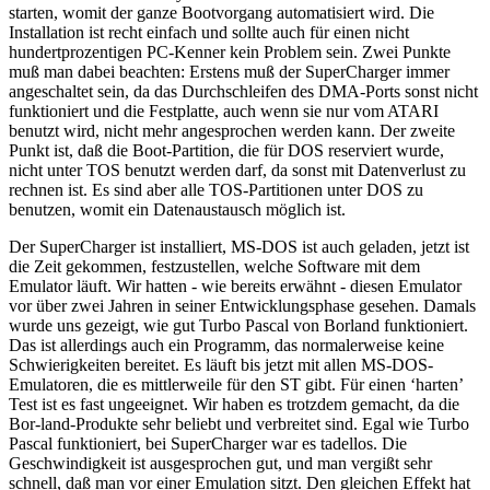
starten, womit der ganze Bootvorgang automatisiert wird. Die
Installation ist recht einfach und sollte auch für einen nicht
hundertprozentigen PC-Kenner kein Problem sein. Zwei Punkte
muß man dabei beachten: Erstens muß der SuperCharger immer
angeschaltet sein, da das Durchschleifen des DMA-Ports sonst nicht
funktioniert und die Festplatte, auch wenn sie nur vom ATARI
benutzt wird, nicht mehr angesprochen werden kann. Der zweite
Punkt ist, daß die Boot-Partition, die für DOS reserviert wurde,
nicht unter TOS benutzt werden darf, da sonst mit Datenverlust zu
rechnen ist. Es sind aber alle TOS-Partitionen unter DOS zu
benutzen, womit ein Datenaustausch möglich ist.
Der SuperCharger ist installiert, MS-DOS ist auch geladen, jetzt ist
die Zeit gekommen, festzustellen, welche Software mit dem
Emulator läuft. Wir hatten - wie bereits erwähnt - diesen Emulator
vor über zwei Jahren in seiner Entwicklungsphase gesehen. Damals
wurde uns gezeigt, wie gut Turbo Pascal von Borland funktioniert.
Das ist allerdings auch ein Programm, das normalerweise keine
Schwierigkeiten bereitet. Es läuft bis jetzt mit allen MS-DOS-
Emulatoren, die es mittlerweile für den ST gibt. Für einen ‘harten’
Test ist es fast ungeeignet. Wir haben es trotzdem gemacht, da die
Bor-land-Produkte sehr beliebt und verbreitet sind. Egal wie Turbo
Pascal funktioniert, bei SuperCharger war es tadellos. Die
Geschwindigkeit ist ausgesprochen gut, und man vergißt sehr
schnell, daß man vor einer Emulation sitzt. Den gleichen Effekt hat