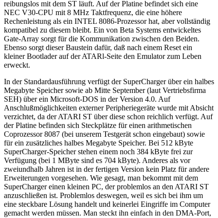
reibungslos mit dem ST läuft. Auf der Platine befindet sich eine
NEC V30-CPU mit 8 MHz Taktfrequenz, die eine höhere
Rechenleistung als ein INTEL 8086-Prozessor hat, aber vollständig
kompatibel zu diesem bleibt. Ein von Beta Systems entwickeltes
Gate-Array sorgt für die Kommunikation zwischen den Beiden.
Ebenso sorgt dieser Baustein dafür, daß nach einem Reset ein
kleiner Bootlader auf der ATARl-Seite den Emulator zum Leben
erweckt.
In der Standardausführung verfügt der SuperCharger über ein halbes
Megabyte Speicher sowie ab Mitte September (laut Vertriebsfirma
SEH) über ein Microsoft-DOS in der Version 4.0. Auf
Anschlußmöglichkeiten externer Peripheriegeräte wurde mit Absicht
verzichtet, da der ATARI ST über diese schon reichlich verfügt. Auf
der Platine befinden sich Steckplätze für einen arithmetischen
Coprozessor 8087 (bei unserem Testgerät schon eingebaut) sowie
für ein zusätzliches halbes Megabyte Speicher. Bei 512 kByte
SuperCharger-Speicher stehen einem noch 384 kByte frei zur
Verfügung (bei 1 MByte sind es 704 kByte). Anderes als vor
zweiundhalb Jahren ist in der fertigen Version kein Platz für andere
Erweiterungen vorgesehen. Wie gesagt, man bekommt mit dem
SuperCharger einen kleinen PC, der problemlos an den ATARI ST
anzuschließen ist. Problemlos deswegen, weil es sich bei ihm um
eine steckbare Lösung handelt und keinerlei Eingriffe im Computer
gemacht werden müssen. Man steckt ihn einfach in den DMA-Port,