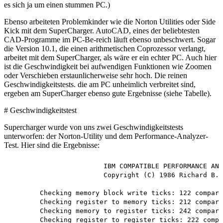
es sich ja um einen stummen PC.)
Ebenso arbeiteten Problemkinder wie die Norton Utilities oder Side
Kick mit dem SuperCharger. AutoCAD, eines der beliebtesten
CAD-Programme im PC-Be-reich läuft ebenso unbeschwert. Sogar
die Version 10.1, die einen arithmetischen Coprozessor verlangt,
arbeitet mit dem SuperCharger, als wäre er ein echter PC. Auch hier
ist die Geschwindigkeit bei aufwendigen Funktionen wie Zoomen
oder Verschieben erstaunlicherweise sehr hoch. Die reinen
Geschwindigkeitstests. die am PC unheimlich verbreitet sind,
ergeben am SuperCharger ebenso gute Ergebnisse (siehe Tabelle).
# Geschwindigkeitstest
Supercharger wurde von uns zwei Geschwindigkeitstests
unterworfen: der Norton-Utility und dem Performance-Analyzer-
Test. Hier sind die Ergebnisse:
			IBM COMPATIBLE PERFORMANCE ANALYZER

			Copyright (C) 1986 Richard B. Johnson

	Checking memory block write ticks: 122 compared to IBM/PC 413%

	Checking register to memory ticks: 212 compared to IBM/PC 231%

	Checking memory to register ticks: 242 compared to IBM/PC 202%

	Checking register to register ticks: 222 compared to IBM/PC 248%
