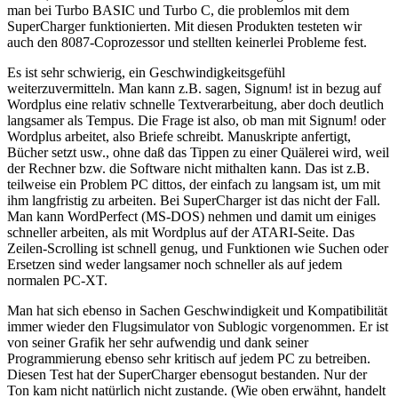
man bei Turbo BASIC und Turbo C, die problemlos mit dem
SuperCharger funktionierten. Mit diesen Produkten testeten wir
auch den 8087-Coprozessor und stellten keinerlei Probleme fest.
Es ist sehr schwierig, ein Geschwindigkeitsgefühl
weiterzuvermitteln. Man kann z.B. sagen, Signum! ist in bezug auf
Wordplus eine relativ schnelle Textverarbeitung, aber doch deutlich
langsamer als Tempus. Die Frage ist also, ob man mit Signum! oder
Wordplus arbeitet, also Briefe schreibt. Manuskripte anfertigt,
Bücher setzt usw., ohne daß das Tippen zu einer Quälerei wird, weil
der Rechner bzw. die Software nicht mithalten kann. Das ist z.B.
teilweise ein Problem PC dittos, der einfach zu langsam ist, um mit
ihm langfristig zu arbeiten. Bei SuperCharger ist das nicht der Fall.
Man kann WordPerfect (MS-DOS) nehmen und damit um einiges
schneller arbeiten, als mit Wordplus auf der ATARI-Seite. Das
Zeilen-Scrolling ist schnell genug, und Funktionen wie Suchen oder
Ersetzen sind weder langsamer noch schneller als auf jedem
normalen PC-XT.
Man hat sich ebenso in Sachen Geschwindigkeit und Kompatibilität
immer wieder den Flugsimulator von Sublogic vorgenommen. Er ist
von seiner Grafik her sehr aufwendig und dank seiner
Programmierung ebenso sehr kritisch auf jedem PC zu betreiben.
Diesen Test hat der SuperCharger ebensogut bestanden. Nur der
Ton kam nicht natürlich nicht zustande. (Wie oben erwähnt, handelt