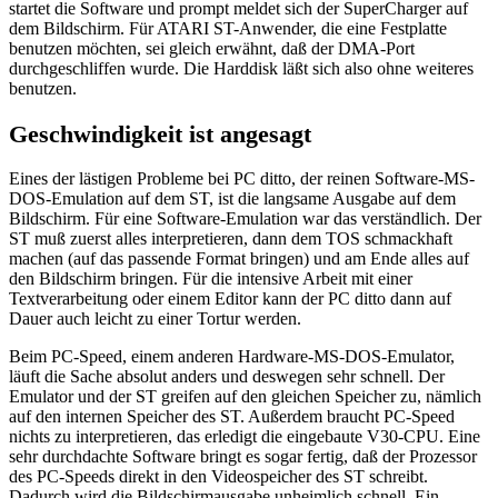
startet die Software und prompt meldet sich der SuperCharger auf
dem Bildschirm. Für ATARI ST-Anwender, die eine Festplatte
benutzen möchten, sei gleich erwähnt, daß der DMA-Port
durchgeschliffen wurde. Die Harddisk läßt sich also ohne weiteres
benutzen.
Geschwindigkeit ist angesagt
Eines der lästigen Probleme bei PC ditto, der reinen Software-MS-
DOS-Emulation auf dem ST, ist die langsame Ausgabe auf dem
Bildschirm. Für eine Software-Emulation war das verständlich. Der
ST muß zuerst alles interpretieren, dann dem TOS schmackhaft
machen (auf das passende Format bringen) und am Ende alles auf
den Bildschirm bringen. Für die intensive Arbeit mit einer
Textverarbeitung oder einem Editor kann der PC ditto dann auf
Dauer auch leicht zu einer Tortur werden.
Beim PC-Speed, einem anderen Hardware-MS-DOS-Emulator,
läuft die Sache absolut anders und deswegen sehr schnell. Der
Emulator und der ST greifen auf den gleichen Speicher zu, nämlich
auf den internen Speicher des ST. Außerdem braucht PC-Speed
nichts zu interpretieren, das erledigt die eingebaute V30-CPU. Eine
sehr durchdachte Software bringt es sogar fertig, daß der Prozessor
des PC-Speeds direkt in den Videospeicher des ST schreibt.
Dadurch wird die Bildschirmausgabe unheimlich schnell. Ein