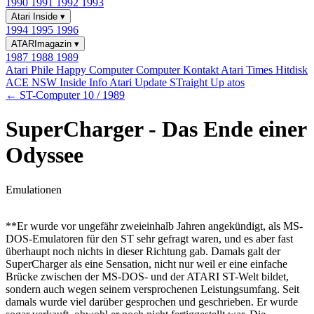
1990
1991
1992
1993
Atari Inside
▾
1994
1995
1996
ATARImagazin
▾
1987
1988
1989
Atari Phile
Happy Computer
Computer Kontakt
Atari Times
Hitdisk
ACE NSW Inside Info
Atari Update
STraight Up
atos
← ST-Computer 10 / 1989
SuperCharger - Das Ende einer
Odyssee
Emulationen
**Er wurde vor ungefähr zweieinhalb Jahren angekündigt, als MS-
DOS-Emulatoren für den ST sehr gefragt waren, und es aber fast
überhaupt noch nichts in dieser Richtung gab. Damals galt der
SuperCharger als eine Sensation, nicht nur weil er eine einfache
Brücke zwischen der MS-DOS- und der ATARI ST-Welt bildet,
sondern auch wegen seinem versprochenen Leistungsumfang. Seit
damals wurde viel darüber gesprochen und geschrieben. Er wurde