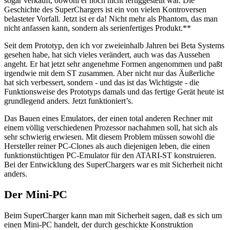
sogar verkauft, obwohl er noch nicht fertiggestellt war. Die
Geschichte des SuperChargers ist ein von vielen Kontroversen
belasteter Vorfall. Jetzt ist er da! Nicht mehr als Phantom, das man
nicht anfassen kann, sondern als serienfertiges Produkt.**
Seit dem Prototyp, den ich vor zweieinhalb Jahren bei Beta Systems
gesehen habe, hat sich vieles verändert, auch was das Aussehen
angeht. Er hat jetzt sehr angenehme Formen angenommen und paßt
irgendwie mit dem ST zusammen. Aber nicht nur das Äußerliche
hat sich verbessert, sondern - und das ist das Wichtigste - die
Funktionsweise des Prototyps damals und das fertige Gerät heute ist
grundlegend anders. Jetzt funktioniert’s.
Das Bauen eines Emulators, der einen total anderen Rechner mit
einem völlig verschiedenen Prozessor nachahmen soll, hat sich als
sehr schwierig erwiesen. Mit diesem Problem müssen sowohl die
Hersteller reiner PC-Clones als auch diejenigen leben, die einen
funktionstüchtigen PC-Emulator für den ATARI-ST konstruieren.
Bei der Entwicklung des SuperChargers war es mit Sicherheit nicht
anders.
Der Mini-PC
Beim SuperCharger kann man mit Sicherheit sagen, daß es sich um
einen Mini-PC handelt, der durch geschickte Konstruktion