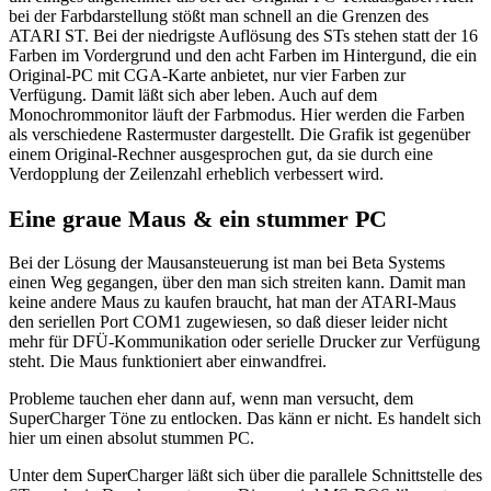
bei der Farbdarstellung stößt man schnell an die Grenzen des
ATARI ST. Bei der niedrigste Auflösung des STs stehen statt der 16
Farben im Vordergrund und den acht Farben im Hintergund, die ein
Original-PC mit CGA-Karte anbietet, nur vier Farben zur
Verfügung. Damit läßt sich aber leben. Auch auf dem
Monochrommonitor läuft der Farbmodus. Hier werden die Farben
als verschiedene Rastermuster dargestellt. Die Grafik ist gegenüber
einem Original-Rechner ausgesprochen gut, da sie durch eine
Verdopplung der Zeilenzahl erheblich verbessert wird.
Eine graue Maus & ein stummer PC
Bei der Lösung der Mausansteuerung ist man bei Beta Systems
einen Weg gegangen, über den man sich streiten kann. Damit man
keine andere Maus zu kaufen braucht, hat man der ATARI-Maus
den seriellen Port COM1 zugewiesen, so daß dieser leider nicht
mehr für DFÜ-Kommunikation oder serielle Drucker zur Verfügung
steht. Die Maus funktioniert aber einwandfrei.
Probleme tauchen eher dann auf, wenn man versucht, dem
SuperCharger Töne zu entlocken. Das känn er nicht. Es handelt sich
hier um einen absolut stummen PC.
Unter dem SuperCharger läßt sich über die parallele Schnittstelle des