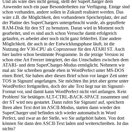
Und als wäre dies nicht genug, stellt der SuperCharger dem
Anwender noch ein paar Besonderheiten zur Verfügung. Einige sind
schon vorhanden, andere sollen in Zukunft realisiert werden. Das
wäre z.B. die Möglichkeit, den vorhandenen Speicherplatz, der auf
der Platine des SuperChargers untergebracht wurde, als gepufferte
RAM-Disk für den ST zu benutzen. Daran wird in Moment noch
gearbeitet, und es sind auch schon Versuche damit erfolgreich
gelaufen, es arbeitet aber noch nicht ganz fehlerfrei. Eine andere
Möglichkeit, die auch in der Entwicklungsphase läuft, ist die
Nutzung der V30-CPU als Coprozessor für den ATARI ST. Auch
hier laufen schon bestimmte Programme. In die jetzige Version ist
schon eine Art Freezer integriert, der das Umschalten zwischen dem
ATARI- und dem SuperCharger-Modus ermöglicht. Nehmern wir
mal an: Sie schreiben gerade eben in WordPerfect unter MS-DOS
einen Brief, Sie haben aber diesen Brief schon vor langer Zeit unter
TOS in Signum! angefangen. Sie möchten ihn jetzt aber gerne unter
WordPerfect fertigstellen, doch der alte Text liegt nur im Signum!-
Format vor, und damit kann WordPerfect nicht viel anfangen. Kein
Problem! Sie betätigen ALT-CTRL-BACK-SPACE zusammen und
der ST wird neu gestartet. Dann rufen Sie Signum! auf, speichern
Ihren alten Text dort im ASCII-Modus, starten dann wieder den
SuperCharger und befinden sich wieder automatisch in Word
Perfect, und zwar an der Stelle, wo Sie aufgehört haben. Von dort
können Sie dann den ASCII-Text laden und weiterschreiben. Ist das
nichts?