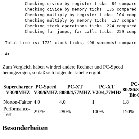
	Checking divide by register ticks: 84 compared to IBM/PC 609%

	Checking divide by memory ticks: 135 compared to IBM/PC 447%

	Checking multiply by register ticks: 104 compared to IBM/PC 462%

	Checking multiply by memory ticks: 127 compared to IBM/PC 438%

	Checking stack operations ticks: 224 compared to IBM/PC 198%

	Checking far jumps, far calls ticks: 259 compared to IBM/PC ZOO%

Total time is: 1731 clock ticks, (96 seconds) compared
Zum Vergleich haben wir drei andere Rechner und PC-Speed
herangezogen, so daß sich folgende Tabelle ergibt:
PC
Supercharger
PC-Speed
PC-XT
PC-XT
80286/
V30/8MHZ
V30/6MHZ
8088/4,77MHZ
V20/4,77MHz
Bit
Norton-Faktor
4,0
4,0
1
1,8
Performance-
297%
280%
100%
150%
Test
Besonderheiten