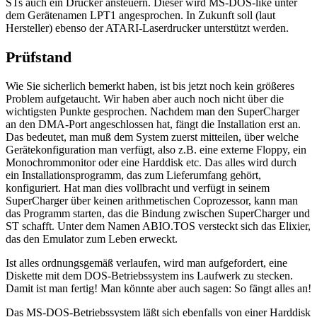
STs auch ein Drucker ansteuern. Dieser wird MS-DOS-like unter
dem Gerätenamen LPT1 angesprochen. In Zukunft soll (laut
Hersteller) ebenso der ATARI-Laserdrucker unterstützt werden.
Prüfstand
Wie Sie sicherlich bemerkt haben, ist bis jetzt noch kein größeres
Problem aufgetaucht. Wir haben aber auch noch nicht über die
wichtigsten Punkte gesprochen. Nachdem man den SuperCharger
an den DMA-Port angeschlossen hat, fängt die Installation erst an.
Das bedeutet, man muß dem System zuerst mitteilen, über welche
Gerätekonfiguration man verfügt, also z.B. eine externe Floppy, ein
Monochrommonitor oder eine Harddisk etc. Das alles wird durch
ein Installationsprogramm, das zum Lieferumfang gehört,
konfiguriert. Hat man dies vollbracht und verfügt in seinem
SuperCharger über keinen arithmetischen Coprozessor, kann man
das Programm starten, das die Bindung zwischen SuperCharger und
ST schafft. Unter dem Namen ABIO.TOS versteckt sich das Elixier,
das den Emulator zum Leben erweckt.
Ist alles ordnungsgemäß verlaufen, wird man aufgefordert, eine
Diskette mit dem DOS-Betriebssystem ins Laufwerk zu stecken.
Damit ist man fertig! Man könnte aber auch sagen: So fängt alles an!
Das MS-DOS-Betriebssystem läßt sich ebenfalls von einer Harddisk