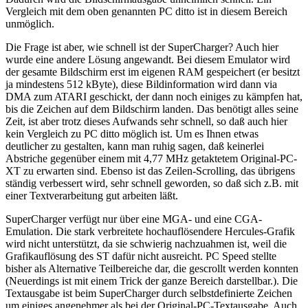
Vergleich mit dem oben genannten PC ditto ist in diesem Bereich
unmöglich.
Die Frage ist aber, wie schnell ist der SuperCharger? Auch hier
wurde eine andere Lösung angewandt. Bei diesem Emulator wird
der gesamte Bildschirm erst im eigenen RAM gespeichert (er besitzt
ja mindestens 512 kByte), diese Bildinformation wird dann via
DMA zum ATARI geschickt, der dann noch einiges zu kämpfen hat,
bis die Zeichen auf dem Bildschirm landen. Das benötigt alles seine
Zeit, ist aber trotz dieses Aufwands sehr schnell, so daß auch hier
kein Vergleich zu PC ditto möglich ist. Um es Ihnen etwas
deutlicher zu gestalten, kann man ruhig sagen, daß keinerlei
Abstriche gegenüber einem mit 4,77 MHz getaktetem Original-PC-
XT zu erwarten sind. Ebenso ist das Zeilen-Scrolling, das übrigens
ständig verbessert wird, sehr schnell geworden, so daß sich z.B. mit
einer Textverarbeitung gut arbeiten läßt.
SuperCharger verfügt nur über eine MGA- und eine CGA-
Emulation. Die stark verbreitete hochauflösendere Hercules-Grafik
wird nicht unterstützt, da sie schwierig nachzuahmen ist, weil die
Grafikauflösung des ST dafür nicht ausreicht. PC Speed stellte
bisher als Alternative Teilbereiche dar, die gescrollt werden konnten
(Neuerdings ist mit einem Trick der ganze Bereich darstellbar.). Die
Textausgabe ist beim SuperCharger durch selbstdefinierte Zeichen
um einiges angenehmer als bei der Original-PC-Textausgabe. Auch