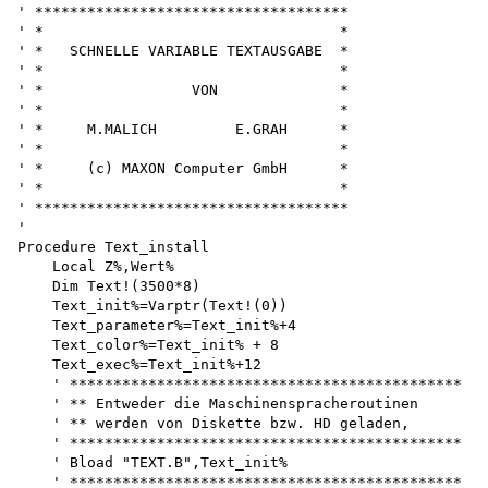
' ************************************

' *                                  *

' *   SCHNELLE VARIABLE TEXTAUSGABE  *

' *                                  *

' *                 VON              *

' *                                  *

' *     M.MALICH         E.GRAH      *

' *                                  *

' *     (c) MAXON Computer GmbH      *

' *                                  *

' ************************************

'

Procedure Text_install 

    Local Z%,Wert%

    Dim Text!(3500*8)

    Text_init%=Varptr(Text!(0)) 

    Text_parameter%=Text_init%+4 

    Text_color%=Text_init% + 8 

    Text_exec%=Text_init%+12 

    ' *********************************************

    ' ** Entweder die Maschinenspracheroutinen

    ' ** werden von Diskette bzw. HD geladen,

    ' *********************************************

    ' Bload "TEXT.B",Text_init%

    ' *********************************************
