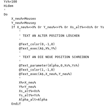
Ys%=100

Hidem

'

Do

    X_neu%=Mousex

    Y_neu%=Mousey

    If X_neu%<>X% Or Y_neu%<>Y% Or Xs_alt%<>Xs% Or Ys_
        '

        ' TEXT AN ALTER POSITION LÖSCHEN

        '

        @Text_color(0,-1,0)

        @Text_exec(A$,X%,Y%)

        '

        ' TEXT AN DIE NEUE POSITION SCHREIBEN

        '

        @Text_parameter(Alpha,0,Xs%,Ys%)

        @Text_color(1,-1,0)

        @Text_exec(A$,X_neu%,Y_neu%)

        '

        X%=X_neu%

        Y%=Y_neu%

        Xs_alt%=Xs% 

        Ys_alt%=Ys% 

        Alpha_alt=Alpha 

    Endif
