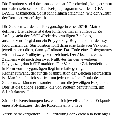
Die Routinen sind dabei konsequent auf Geschwindigkeit getrimmt
und daher sehr schnell. Das Beispielprogramm wurde in GFA-
BASIC geschrieben. So ist sehr einfach ersichtlich, wie der Aufruf
der Routinen zu erfolgen hat.
Die Zeichen wurden als Polygonzüge in einer 20*40-Matrix
definiert. Die Tabelle ist dabei folgendermaßen aufgebaut: Zu
Anfang steht der ASCIl-Code des jeweiligen Zeichens,
anschließend folgt dann ein Polygonzug. Beginnend mit den x,y-
Koordinaten der Startposition folgt dann eine Liste von Vektoren,
jeweils zuerst die x, dann y-Ordinate. Das Ende eines Polygonzugs
wird mit zwei Nullbytes gekennzeichnet. Der Abschluß eines
Zeichens wild nach den zwei Nullbytes für den jeweiligen
Polygonzug durch $FF markiert. Der Vorteil der Zeichendefinition
in Form von Polygonzügen liegt im relativ geringen
Rechenaufwand, der für die Manipulation der Zeichen erforderlich
ist. Man braucht sich so nicht um jeden einzelnen Punkt des
Zeichens zu kümmern, sondern nur um die jeweiligen Eckpunkte.
Dies ist die übliche Technik, die von Plottern benutzt wird, um
Schrift darzustellen.
Sämtliche Berechnungen beziehen sich jeweils auf einen Eckpunkt
eines Polygonzugs, der die Koordinaten x,y habe.
Verkleinern/Vergrößern: Die Darstellung der Zeichen in beliebiger