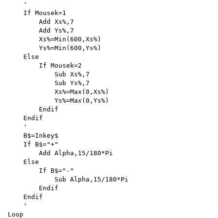
    '

    If Mousek=1 

        Add Xs%,7 

        Add Ys%,7 

        Xs%=Min(600,Xs%) 

        Ys%=Min(600,Ys%)

    Else

        If Mousek=2 

            Sub Xs%,7 

            Sub Ys%,7 

            Xs%=Max(0,Xs%) 

            Ys%=Max(0,Ys%)

        Endif

    Endif

    '

    B$=Inkey$

    If B$="+"

        Add Alpha,15/180*Pi 

    Else

        If B$="-"

            Sub Alpha,15/180*Pi 

        Endif 

    Endif

    '
