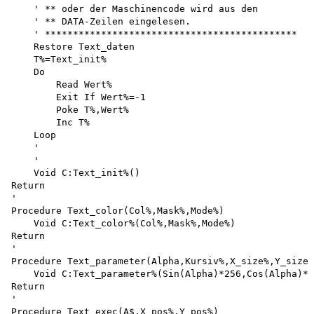
    ' ** oder der Maschinencode wird aus den

    ' ** DATA-Zeilen eingelesen.

    ' *********************************************

    Restore Text_daten

    T%=Text_init%

    Do

        Read Wert%

        Exit If Wert%=-1 

        Poke T%,Wert%

        Inc T%

    Loop

    '

    '

    Void C:Text_init%()

Return

'

Procedure Text_color(Col%,Mask%,Mode%)

    Void C:Text_color%(Col%,Mask%,Mode%)

Return

'

Procedure Text_parameter(Alpha,Kursiv%,X_size%,Y_size%
    Void C:Text_parameter%(Sin(Alpha)*256,Cos(Alpha)*2
Return

'

Procedure Text_exec(A$,X_pos%,Y_pos%)
