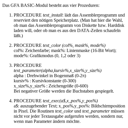
Das GFA BASIC-Modul besteht aus vier Prozeduren:
PROCEDURE
text_install
: lädt das Assemblerprogramm und
reserviert den nötigen Speicherplatz. (Man hat hier die Wahl,
ob man das Assemblerprogramm von Diskette bzw. Harddisk
laden will, oder ob man es aus den DATA-Zeilen schaufeln
läßt.)
PROCEDURE
text_color (col%, mask%, mode%)
col%: Zeichenfarbe; mask%: Linienmaske (16-Bit Wort);
mode%: Grafikmodus (0, 1,2 oder 3)
PROCEDURE
text_parameter(alpha,kursiv%,x_size%,y_size%)
alpha : Drehwinkel in Bogenmaß (0-2π)
kursiv% : Kursivkonstante (0-300)
x_size%,y_size% : Zeichengröße (0-600)
Bei negativer Größe werden die Buchstaben gespiegelt.
PROCEDURE
text_exec(a$,x_pos%,y_pos%)
a$: auszugebender Text; x_pos%,y_pos%: Bildschirmposition
in Pixel. Die Routinen
text_color
und
text_parameter
müssen
nicht vor jeder Textausgabe aufgerufen werden, sondern nur,
wenn man Parameter ändern möchte.