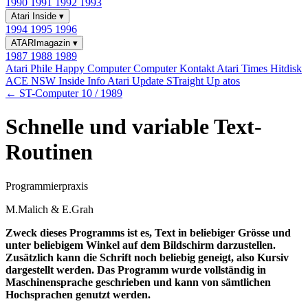
1990
1991
1992
1993
Atari Inside
▾
1994
1995
1996
ATARImagazin
▾
1987
1988
1989
Atari Phile
Happy Computer
Computer Kontakt
Atari Times
Hitdisk
ACE NSW Inside Info
Atari Update
STraight Up
atos
← ST-Computer 10 / 1989
Schnelle und variable Text-
Routinen
Programmierpraxis
M.Malich & E.Grah
Zweck dieses Programms ist es, Text in beliebiger Grösse und
unter beliebigem Winkel auf dem Bildschirm darzustellen.
Zusätzlich kann die Schrift noch beliebig geneigt, also Kursiv
dargestellt werden. Das Programm wurde vollständig in
Maschinensprache geschrieben und kann von sämtlichen
Hochsprachen genutzt werden.