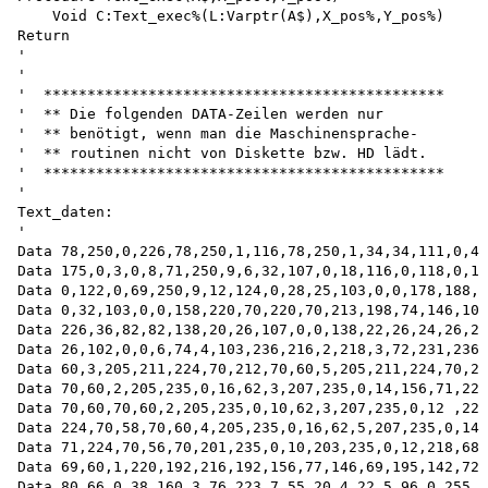
    Void C:Text_exec%(L:Varptr(A$),X_pos%,Y_pos%) 

Return

'

'

'  **********************************************

'  ** Die folgenden DATA-Zeilen werden nur

'  ** benötigt, wenn man die Maschinensprache-

'  ** routinen nicht von Diskette bzw. HD lädt.

'  **********************************************

'

Text_daten:

'

Data 78,250,0,226,78,250,1,116,78,250,1,34,34,111,0,4,
Data 175,0,3,0,8,71,250,9,6,32,107,0,18,116,0,118,0,12
Data 0,122,0,69,250,9,12,124,0,28,25,103,0,0,178,188,6
Data 0,32,103,0,0,158,220,70,220,70,213,198,74,146,103

Data 226,36,82,82,138,20,26,107,0,0,138,22,26,24,26,26

Data 26,102,0,0,6,74,4,103,236,216,2,218,3,72,231,236,
Data 60,3,205,211,224,70,212,70,60,5,205,211,224,70,21
Data 70,60,2,205,235,0,16,62,3,207,235,0,14,156,71,224

Data 70,60,70,60,2,205,235,0,10,62,3,207,235,0,12 ,220
Data 224,70,58,70,60,4,205,235,0,16,62,5,207,235,0,14,
Data 71,224,70,56,70,201,235,0,10,203,235,0,12,218,68,
Data 69,60,1,220,192,216,192,156,77,146,69,195,142,72,
Data 80,66,0,38,160,3,76,223,7,55,20,4,22,5,96,0,255,1