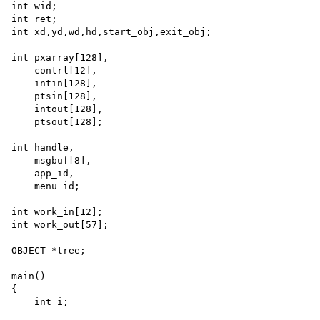
int wid; 

int ret; 

int xd,yd,wd,hd,start_obj,exit_obj;

int pxarray[128], 

    contrl[12], 

    intin[128], 

    ptsin[128],

    intout[128], 

    ptsout[128];

int handle, 

    msgbuf[8], 

    app_id, 

    menu_id;

int work_in[12]; 

int work_out[57];

OBJECT *tree;

main()

{

    int i;
