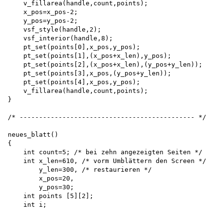
    v_fillarea(handle,count,points);

    x_pos=x_pos-2;

    y_pos=y_pos-2;

    vsf_style(handle,2);

    vsf_interior(handle,8);

    pt_set(points[0],x_pos,y_pos);

    pt_set(points[1],(x_pos+x_len),y_pos);

    pt_set(points[2],(x_pos+x_len),(y_pos+y_len));

    pt_set(points[3],x_pos,(y_pos+y_len));

    pt_set(points[4],x_pos,y_pos);

    v_fillarea(handle,count,points);

}

/* --------------------------------------------- */

neues_blatt()

{

    int count=5; /* bei zehn angezeigten Seiten */ 

    int x_len=610, /* vorm Umblättern den Screen */

        y_len=300, /* restaurieren */

        x_pos=20, 

        y_pos=30; 

    int points [5][2]; 

    int i;
