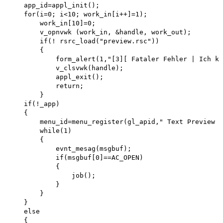
    app_id=appl_init();

    for(i=0; i<10; work_in[i++]=1);

        work_in[10]=0;

        v_opnvwk (work_in, &handle, work_out); 

        if(! rsrc_load("preview.rsc"))

        {

            form_alert(1,"[3][ Fataler Fehler | Ich ka
            v_clsvwk(handle); 

            appl_exit(); 

            return;

        }

    if(!_app)

    {

        menu_id=menu_register(gl_apid," Text Preview "
        while(1)

        {

            evnt_mesag(msgbuf); 

            if(msgbuf[0]==AC_OPEN)

            {

                job();

            }

        }

    }

    else

    {
