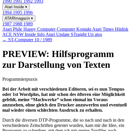
1990
1991
1992
1993
Atari Inside
▾
1994
1995
1996
ATARImagazin
▾
1987
1988
1989
Atari Phile
Happy Computer
Computer Kontakt
Atari Times
Hitdisk
ACE NSW Inside Info
Atari Update
STraight Up
atos
← ST-Computer 10 / 1989
PREVIEW: Hilfsprogramm
zur Darstellung von Texten
Programmierpraxis
Bei der Arbeit mit verschiedenen Editoren, sei es nun Tempus
oder 1st Wordplus, hat mir schon des öfteren eine Möglichkeit
gefehlt, meine “Machwerke” schon einmal im Voraus
anzusehen, ohne gleich den Drucker anzuwerfen und eventuell
mal wieder einen schlechten Ausdruck zu erhalten.
Durch die diversen DTP-Programme, die so nach und nach in den
verschiedenen Zeitschriften getestet wurden, kam mir die Idee, ein
Programm zu schreiben, mit dem ich mir meine Textfiles auch