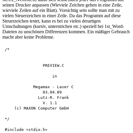
seinen Drucker anpassen (Wieviele Zeichen gehen in eine Zeile,
wieviele Zeilen auf ein Blatt). Vorsichtig sein sollte man mit zu
vielen Steuerzeichen in einer Zeile. Da das Programm auf diese
Steuerzeichen testet, kann es bei zu vielen derartigen
Umschaltungen (kursiv, unterstrichen etc.) speziell bei 1st_Word-
Dateien zu unschönen Differenzen kommen. Ein mäßiger Gebrauch
macht aber keine Probleme.
/*

                PREVIEW.C 

                    in

            Megamax - Laser C 

                03.04.89 

              Lutz-R. Frank 

                V. 1.1 

    (c) MAXON Computer GmbH

*/

#include <stdio.h>
