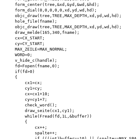
    form_center(tree,&xd,&yd,&wd,&hd); 

    form_dial(0,0,0,0,0,xd,yd,wd,hd);

    objc_draw(tree,TREE,MAX_DEPTH,xd,yd,wd,hd); 

    hole_file(fname);

    objc_draw(tree,TREE,MAX_DEPTH,xd,yd,wd,hd);

    draw_melde(165,340,fname);

    cx=CX_START;

    cy=CY_START;

    MAX_ZEILE=MAX_NORMAL;

    WORD=0;

    v_hide_c(handle); 

    fd=Fopen(fname,0); 

    if(fd>0)

    {

        cx1=cx;

        cy1=cy;

        cx=cx1+10;

        cy=cy1+7;

        check_word();

        draw_seite(cx1,cy1);

        while(Fread(fd,1L,&buffer))

        {

            cx++;

            spalte++;

            if (((int)buffer==10) || (spalte==MAX_SPAL