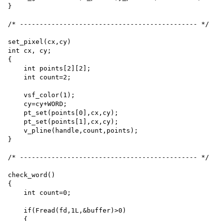
}

/* --------------------------------------------- */

set_pixel(cx,cy)

int cx, cy;

{

    int points[2][2]; 

    int count=2;

    vsf_color(1); 

    cy=cy+WORD;

    pt_set(points[0],cx,cy); 

    pt_set(points[1],cx,cy); 

    v_pline(handle,count,points);

}

/* --------------------------------------------- */

check_word()

{

    int count=0;

    if(Fread(fd,1L,&buffer)>0)

    {
