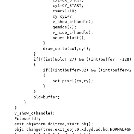
                    cx1=CX_START; 

                    cy1=CY_START; 

                    cx=cx1+10; 

                    cy=cy1+7; 

                    v_show_c(handle); 

                    gemdos(7); 

                    v_hide_c(handle); 

                    neues_blatt();

                }

                draw_seite(cx1,cyl);

            }

            if(((int)&old!=27) && ((int)buffer!=-128))

            {

                if(((int)buffer>32) && ((int)buffer<25
                {

                    set_pixel(cx,cy);

                }

            }

            old=buffer;

        }

    }

    v_show_c(handle);

    Fclose(fd);

    exit_obj=form_do(tree,start_obj);

    objc change(tree,exit_obj,0,xd,yd,wd,hd,NORMAL+SHA