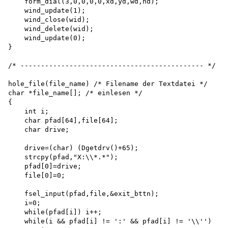
    form_dial(3,0,0,0,0,xd,yd,wd,hd); 

    wind_update(1); 

    wind_close(wid); 

    wind_delete(wid); 

    wind_update(0);

}

/* --------------------------------------------- */

hole_file(file_name) /* Filename der Textdatei */ 

char *file_name[]; /* einlesen */

{

    int i;

    char pfad[64],file[64]; 

    char drive;

    drive=(char) (Dgetdrv()+65); 

    strcpy(pfad,"X:\\*.*"); 

    pfad[0]=drive; 

    file[0]=0;

    fsel_input(pfad,file,&exit_bttn);

    i=0;

    while(pfad[i]) i++;

    while(i && pfad[i] != ':' && pfad[i] != '\\'')
