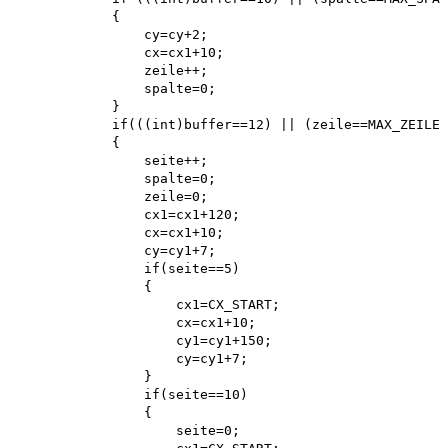
            {

                cy=cy+2; 

                cx=cx1+10; 

                zeile++; 

                spalte=0;

            }

            if(((int)buffer==12) || (zeile==MAX_ZEILE)
            {

                seite++; 

                spalte=0; 

                zeile=0; 

                cx1=cx1+120; 

                cx=cx1+10; 

                cy=cy1+7; 

                if(seite==5)

                {

                    cx1=CX_START; 

                    cx=cx1+10; 

                    cy1=cy1+150; 

                    cy=cy1+7;

                }

                if(seite==10)

                {

                    seite=0; 
