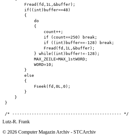
        Fread(fd,1L,&buffer); 

        if((int)buffer==48)

        {

            do

            {

                count++;

                if (count==250) break; 

                if ((int)buffer==-128) break;

                Fread(fd,1L,&buffer);

            } while((int)buffer!=-128); 

            MAX_ZEILE=MAX_1stWORD;

            WORD=10;

        }

        else

        {

            Fseek(fd,0L,0);

        }

    }

}

Lutz-R. Frank
© 2026 Computer Magazin Archiv - STCArchiv