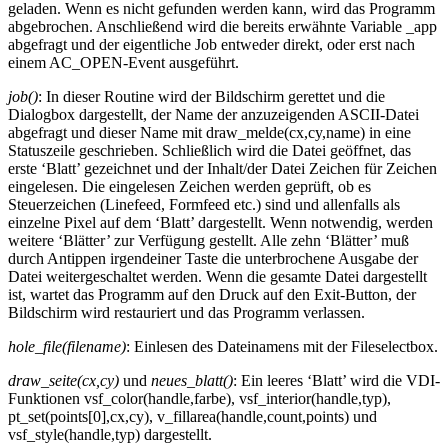
geladen. Wenn es nicht gefunden werden kann, wird das Programm
abgebrochen. Anschließend wird die bereits erwähnte Variable _app
abgefragt und der eigentliche Job entweder direkt, oder erst nach
einem AC_OPEN-Event ausgeführt.
job()
: In dieser Routine wird der Bildschirm gerettet und die
Dialogbox dargestellt, der Name der anzuzeigenden ASCII-Datei
abgefragt und dieser Name mit draw_melde(cx,cy,name) in eine
Statuszeile geschrieben. Schließlich wird die Datei geöffnet, das
erste ‘Blatt’ gezeichnet und der Inhalt/der Datei Zeichen für Zeichen
eingelesen. Die eingelesen Zeichen werden geprüft, ob es
Steuerzeichen (Linefeed, Formfeed etc.) sind und allenfalls als
einzelne Pixel auf dem ‘Blatt’ dargestellt. Wenn notwendig, werden
weitere ‘Blätter’ zur Verfügung gestellt. Alle zehn ‘Blätter’ muß
durch Antippen irgendeiner Taste die unterbrochene Ausgabe der
Datei weitergeschaltet werden. Wenn die gesamte Datei dargestellt
ist, wartet das Programm auf den Druck auf den Exit-Button, der
Bildschirm wird restauriert und das Programm verlassen.
hole_file(filename)
: Einlesen des Dateinamens mit der Fileselectbox.
draw_seite(cx,cy)
und
neues_blatt()
: Ein leeres ‘Blatt’ wird die VDI-
Funktionen vsf_color(handle,farbe), vsf_interior(handle,typ),
pt_set(points[0],cx,cy), v_fillarea(handle,count,points) und
vsf_style(handle,typ) dargestellt.