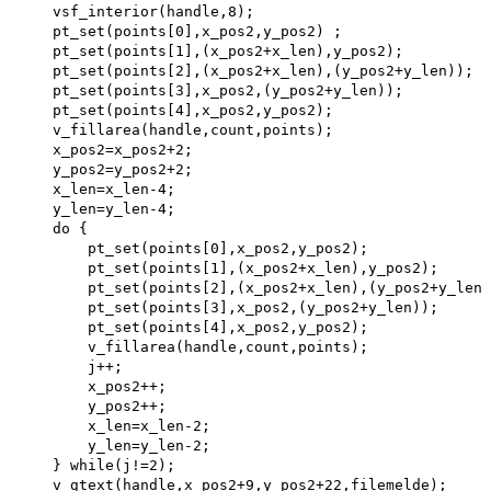
    vsf_interior(handle,8); 

    pt_set(points[0],x_pos2,y_pos2) ; 

    pt_set(points[1],(x_pos2+x_len),y_pos2); 

    pt_set(points[2],(x_pos2+x_len),(y_pos2+y_len)); 

    pt_set(points[3],x_pos2,(y_pos2+y_len)); 

    pt_set(points[4],x_pos2,y_pos2); 

    v_fillarea(handle,count,points); 

    x_pos2=x_pos2+2; 

    y_pos2=y_pos2+2; 

    x_len=x_len-4; 

    y_len=y_len-4; 

    do {

        pt_set(points[0],x_pos2,y_pos2); 

        pt_set(points[1],(x_pos2+x_len),y_pos2); 

        pt_set(points[2],(x_pos2+x_len),(y_pos2+y_len)
        pt_set(points[3],x_pos2,(y_pos2+y_len)); 

        pt_set(points[4],x_pos2,y_pos2); 

        v_fillarea(handle,count,points);

        j++;

        x_pos2++; 

        y_pos2++; 

        x_len=x_len-2; 

        y_len=y_len-2;

    } while(j!=2);

    v_gtext(handle,x_pos2+9,y_pos2+22,filemelde);
