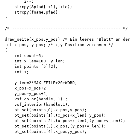
        i--;

    strcpy(&pfad[i+1],file); 

    strcpy(fname,pfad);

}

/* --------------------------------------------- */

draw_seite(x_pos,y_pos) /* Ein leeres "Blatt" an der *
int x_pos, y_pos; /* x,y-Position zeichnen */

{

    int count=5; 

    int x_len=100, y_len; 

    int points [5][2]; 

    int i;

    y_len=2*MAX_ZEILE+20+WORD;

    x_pos=x_pos+2;

    y_pos=y_pos+2;

    vsf_color(handle, 1) ;

    vsf_interior(handle,1);

    pt_set(points[0],x_pos,y_pos);

    pt_set(points[1],(x_pos+x_len),y_pos);

    pt_set(points[2],(x_pos+x_len),(y_pos+y_len));

    pt_set(points[3],x_pos,(y_pos+y_len));

    pt_set(points[4],x_pos,y_pos);
