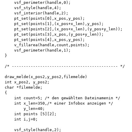
    vsf_perimeter(handle,0);

    vsf_style(handle,4);

    vsf_interior(handle,2);

    pt_set(points[0],x_pos,y_pos);

    pt_set(points[1],(x_pos+x_len),y_pos);

    pt_set(points[2],(x_pos+x_len),(y_pos+y_len));

    pt_set(points[3],x_pos,(y_pos+y_len));

    pt_set(points[4],x_pos,y_pos);

    v_fillarea(handle,count,points);

    vsf_perimeter(handle,1);

}

/* --------------------------------------------- */

draw_melde(x_pos2,y_pos2,filemelde) 

int x_pos2, y_pos2; 

char *filemelde;

{

    int count=5; /* den gewählten Dateinamenin */

    int x_len=350,/* einer Infobox anzeigen */

        y_len=40; 

    int points [5][2]; 

    int i,j=0;

    vsf_style(handle,2); 
