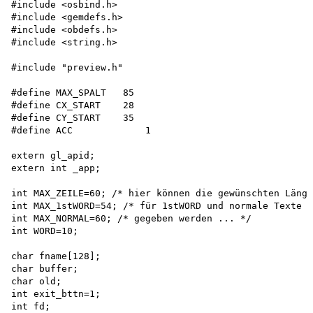
#include <osbind.h>

#include <gemdefs.h>

#include <obdefs.h>

#include <string.h>

#include "preview.h"

#define MAX_SPALT   85 

#define CX_START    28 

#define CY_START    35 

#define ACC	        1

extern gl_apid; 

extern int _app;

int MAX_ZEILE=60; /* hier können die gewünschten Länge
int MAX_1stWORD=54; /* für 1stWORD und normale Texte e
int MAX_NORMAL=60; /* gegeben werden ... */

int WORD=10;

char fname[128]; 

char buffer; 

char old; 

int exit_bttn=1; 

int fd; 
