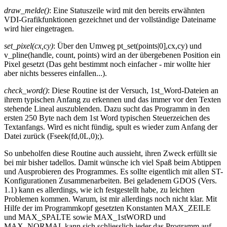
draw_melde()
: Eine Statuszeile wird mit den bereits erwähnten
VDI-Grafikfunktionen gezeichnet und der vollständige Dateiname
wird hier eingetragen.
set_pixel(cx,cy)
: Über den Umweg pt_set(points|0],cx,cy) und
v_pline(handle, count, points) wird an der übergebenen Position ein
Pixel gesetzt (Das geht bestimmt noch einfacher - mir wollte hier
aber nichts besseres einfallen...).
check_word()
: Diese Routine ist der Versuch, 1st_Word-Dateien an
ihrem typischen Anfang zu erkennen und das immer vor den Texten
stehende Lineal auszublenden. Dazu sucht das Programm in den
ersten 250 Byte nach dem 1st Word typischen Steuerzeichen des
Textanfangs. Wird es nicht fündig, spult es wieder zum Anfang der
Datei zurück (Fseek(fd,0L,0);).
So unbeholfen diese Routine auch aussieht, ihren Zweck erfüllt sie
bei mir bisher tadellos. Damit wünsche ich viel Spaß beim Abtippen
und Ausprobieren des Programmes. Es sollte eigentlich mit allen ST-
Konfigurationen Zusammenarbeiten. Bei geladenem GDOS (Vers.
1.1) kann es allerdings, wie ich festgestellt habe, zu leichten
Problemen kommen. Warum, ist mir allerdings noch nicht klar. Mit
Hilfe der im Programmkopf gesetzten Konstanten MAX_ZEILE
und MAX_SPALTE sowie MAX_1stWORD und
MAX_NORMAL kann sich schliesslich jeder das Programm auf