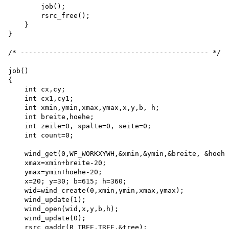
        job();

        rsrc_free();

    }

}

/* ---------------------------------------------- */

job()

{

    int cx,cy; 

    int cx1,cy1;

    int xmin,ymin,xmax,ymax,x,y,b, h; 

    int breite,hoehe; 

    int zeile=0, spalte=0, seite=0; 

    int count=0;

    wind_get(0,WF_WORKXYWH,&xmin,&ymin,&breite, &hoehe
    xmax=xmin+breite-20; 

    ymax=ymin+hoehe-20; 

    x=20; y=30; b=615; h=360;

    wid=wind_create(0,xmin,ymin,xmax,ymax); 

    wind_update(1); 

    wind_open(wid,x,y,b,h); 

    wind_update(0);

    rsrc_gaddr(R_TREE,TREE,&tree);
