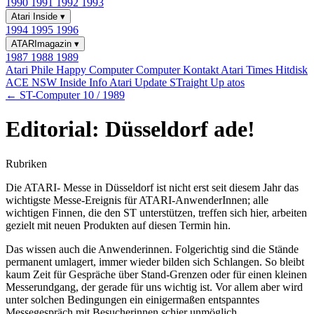
1990
1991
1992
1993
Atari Inside
▾
1994
1995
1996
ATARImagazin
▾
1987
1988
1989
Atari Phile
Happy Computer
Computer Kontakt
Atari Times
Hitdisk
ACE NSW Inside Info
Atari Update
STraight Up
atos
← ST-Computer 10 / 1989
Editorial: Düsseldorf ade!
Rubriken
Die ATARI- Messe in Düsseldorf ist nicht erst seit diesem Jahr das
wichtigste Messe-Ereignis für ATARI-AnwenderInnen; alle
wichtigen Finnen, die den ST unterstützen, treffen sich hier, arbeiten
gezielt mit neuen Produkten auf diesen Termin hin.
Das wissen auch die Anwenderinnen. Folgerichtig sind die Stände
permanent umlagert, immer wieder bilden sich Schlangen. So bleibt
kaum Zeit für Gespräche über Stand-Grenzen oder für einen kleinen
Messerundgang, der gerade für uns wichtig ist. Vor allem aber wird
unter solchen Bedingungen ein einigermaßen entspanntes
Messegespräch mit Besucherinnen schier unmöglich.