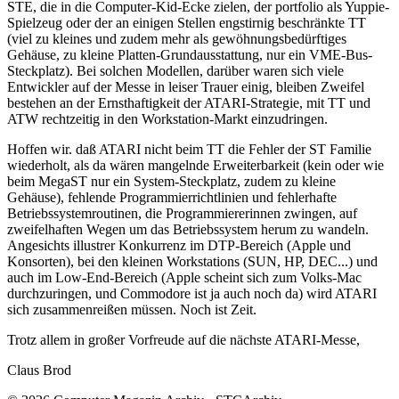
STE, die in die Computer-Kid-Ecke zielen, der portfolio als Yuppie-
Spielzeug oder der an einigen Stellen engstirnig beschränkte TT
(viel zu kleines und zudem mehr als gewöhnungsbedürftiges
Gehäuse, zu kleine Platten-Grundausstattung, nur ein VME-Bus-
Steckplatz). Bei solchen Modellen, darüber waren sich viele
Entwickler auf der Messe in leiser Trauer einig, bleiben Zweifel
bestehen an der Ernsthaftigkeit der ATARI-Strategie, mit TT und
ATW rechtzeitig in den Workstation-Markt einzudringen.
Hoffen wir. daß ATARI nicht beim TT die Fehler der ST Familie
wiederholt, als da wären mangelnde Erweiterbarkeit (kein oder wie
beim MegaST nur ein System-Steckplatz, zudem zu kleine
Gehäuse), fehlende Programmierrichtlinien und fehlerhafte
Betriebssystemroutinen, die Programmiererinnen zwingen, auf
zweifelhaften Wegen um das Betriebssystem herum zu wandeln.
Angesichts illustrer Konkurrenz im DTP-Bereich (Apple und
Konsorten), bei den kleinen Workstations (SUN, HP, DEC...) und
auch im Low-End-Bereich (Apple scheint sich zum Volks-Mac
durchzuringen, und Commodore ist ja auch noch da) wird ATARI
sich zusammenreißen müssen. Noch ist Zeit.
Trotz allem in großer Vorfreude auf die nächste ATARI-Messe,
Claus Brod