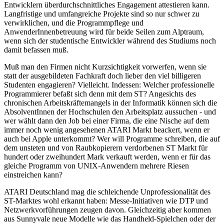
Entwicklern überdurchschnittliches Engagement attestieren kann.
Langfristige und umfangreiche Projekte sind so nur schwer zu
verwirklichen, und die Programmpflege und
AnwenderInnenbetreuung wird für beide Seilen zum Alptraum,
wenn sich der studentische Entwickler während des Studiums noch
damit befassen muß.
Muß man den Firmen nicht Kurzsichtigkeit vorwerfen, wenn sie
statt der ausgebildeten Fachkraft doch lieber den viel billigeren
Studenten engagieren? Vielleicht. Indessen: Welcher professionelle
Programmierer befaßt sich denn mit dem ST? Angesichts des
chronischen Arbeitskräftemangels in der Informatik können sich die
AbsolventInnen der Hochschulen den Arbeitsplatz aussuchen - und
wer wählt dann den Job bei einer Firma, die eine Nische auf dem
immer noch wenig angesehenen ATARI Markt beackert, wenn er
auch bei Apple unterkommt? Wer will Programme schreiben, die auf
dem unsteten und von Raubkopierern verdorbenen ST Markt für
hundert oder zweihundert Mark verkauft werden, wenn er für das
gleiche Programm von UNIX-Anwendern mehrere Riesen
einstreichen kann?
ATARI Deutschland mag die schleichende Unprofessionalität des
ST-Marktes wohl erkannt haben: Messe-Initiativen wie DTP und
Netzwerkvorführungen zeugen davon. Gleichzeitig aber kommen
aus Sunnyvale neue Modelle wie das Handheld-Spielchen oder der