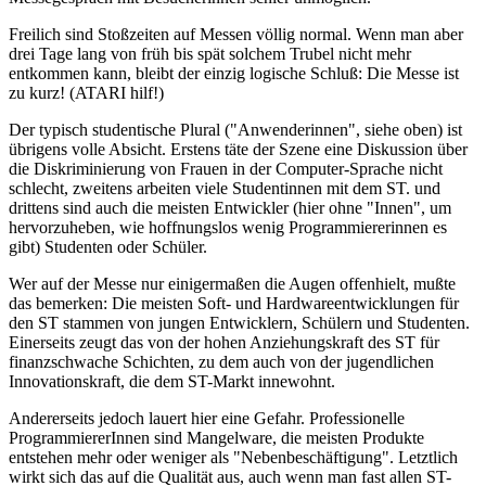
Freilich sind Stoßzeiten auf Messen völlig normal. Wenn man aber
drei Tage lang von früh bis spät solchem Trubel nicht mehr
entkommen kann, bleibt der einzig logische Schluß: Die Messe ist
zu kurz! (ATARI hilf!)
Der typisch studentische Plural ("Anwenderinnen", siehe oben) ist
übrigens volle Absicht. Erstens täte der Szene eine Diskussion über
die Diskriminierung von Frauen in der Computer-Sprache nicht
schlecht, zweitens arbeiten viele Studentinnen mit dem ST. und
drittens sind auch die meisten Entwickler (hier ohne "Innen", um
hervorzuheben, wie hoffnungslos wenig Programmiererinnen es
gibt) Studenten oder Schüler.
Wer auf der Messe nur einigermaßen die Augen offenhielt, mußte
das bemerken: Die meisten Soft- und Hardwareentwicklungen für
den ST stammen von jungen Entwicklern, Schülern und Studenten.
Einerseits zeugt das von der hohen Anziehungskraft des ST für
finanzschwache Schichten, zu dem auch von der jugendlichen
Innovationskraft, die dem ST-Markt innewohnt.
Andererseits jedoch lauert hier eine Gefahr. Professionelle
ProgrammiererInnen sind Mangelware, die meisten Produkte
entstehen mehr oder weniger als "Nebenbeschäftigung". Letztlich
wirkt sich das auf die Qualität aus, auch wenn man fast allen ST-