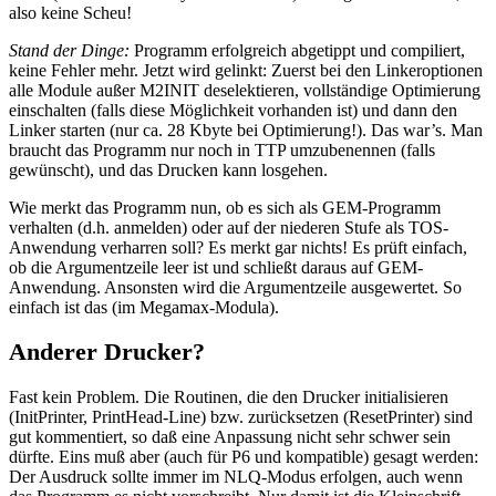
also keine Scheu!
Stand der Dinge:
Programm erfolgreich abgetippt und compiliert,
keine Fehler mehr. Jetzt wird gelinkt: Zuerst bei den Linkeroptionen
alle Module außer M2INIT deselektieren, vollständige Optimierung
einschalten (falls diese Möglichkeit vorhanden ist) und dann den
Linker starten (nur ca. 28 Kbyte bei Optimierung!). Das war’s. Man
braucht das Programm nur noch in TTP umzubenennen (falls
gewünscht), und das Drucken kann losgehen.
Wie merkt das Programm nun, ob es sich als GEM-Programm
verhalten (d.h. anmelden) oder auf der niederen Stufe als TOS-
Anwendung verharren soll? Es merkt gar nichts! Es prüft einfach,
ob die Argumentzeile leer ist und schließt daraus auf GEM-
Anwendung. Ansonsten wird die Argumentzeile ausgewertet. So
einfach ist das (im Megamax-Modula).
Anderer Drucker?
Fast kein Problem. Die Routinen, die den Drucker initialisieren
(InitPrinter, PrintHead-Line) bzw. zurücksetzen (ResetPrinter) sind
gut kommentiert, so daß eine Anpassung nicht sehr schwer sein
dürfte. Eins muß aber (auch für P6 und kompatible) gesagt werden:
Der Ausdruck sollte immer im NLQ-Modus erfolgen, auch wenn