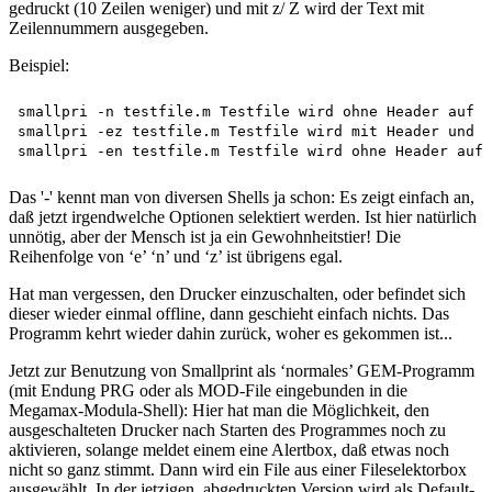
gedruckt (10 Zeilen weniger) und mit z/ Z wird der Text mit
Zeilennummern ausgegeben.
Beispiel:
smallpri -n testfile.m Testfile wird ohne Header auf E
smallpri -ez testfile.m Testfile wird mit Header und Z
Das '-' kennt man von diversen Shells ja schon: Es zeigt einfach an,
daß jetzt irgendwelche Optionen selektiert werden. Ist hier natürlich
unnötig, aber der Mensch ist ja ein Gewohnheitstier! Die
Reihenfolge von ‘e’ ‘n’ und ‘z’ ist übrigens egal.
Hat man vergessen, den Drucker einzuschalten, oder befindet sich
dieser wieder einmal offline, dann geschieht einfach nichts. Das
Programm kehrt wieder dahin zurück, woher es gekommen ist...
Jetzt zur Benutzung von Smallprint als ‘normales’ GEM-Programm
(mit Endung PRG oder als MOD-File eingebunden in die
Megamax-Modula-Shell): Hier hat man die Möglichkeit, den
ausgeschalteten Drucker nach Starten des Programmes noch zu
aktivieren, solange meldet einem eine Alertbox, daß etwas noch
nicht so ganz stimmt. Dann wird ein File aus einer Fileselektorbox
ausgewählt. In der jetzigen, abgedruckten Version wird als Default-