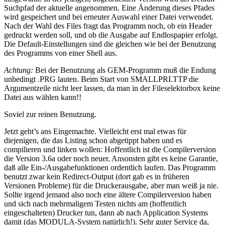
Suchpfad der aktuelle angenommen. Eine Änderung dieses Pfades
wird gespeichert und bei erneuter Auswahl einer Datei verwendet.
Nach der Wahl des Files fragt das Programm noch, ob ein Header
gedruckt werden soll, und ob die Ausgabe auf Endlospapier erfolgt.
Die Default-Einstellungen sind die gleichen wie bei der Benutzung
des Programms von einer Shell aus.
Achtung:
Bei der Benutzung als GEM-Programm muß die Endung
unbedingt .PRG lauten. Beim Start von SMALLPRI.TTP die
Argumentzeile nicht leer lassen, da man in der Fileselektorbox keine
Datei aus wählen kann!!
Soviel zur reinen Benutzung.
Jetzt geht’s ans Eingemachte. Vielleicht erst mal etwas für
diejenigen, die das Listing schon abgetippt haben und es
compilieren und linken wollen: Hoffentlich ist die Compilerversion
die Version 3.6a oder noch neuer. Ansonsten gibt es keine Garantie,
daß alle Ein-/Ausgabefunktionen ordentlich laufen. Das Programm
benutzt zwar kein Redirect-Output (dort gab es in früheren
Versionen Probleme) für die Druckerausgabe, aber man weiß ja nie.
Sollte irgend jemand also noch eine ältere Compilerversion haben
und sich nach mehrmaligem Testen nichts am (hoffentlich
eingeschalteten) Drucker tun, dann ab nach Application Systems
damit (das MODULA-System natürlich!). Sehr guter Service da,