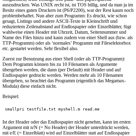
auszudrucken. Was UNIX recht ist, ist TOS billig, und da man ja im
Besitz eines guten Druckers ist (P6/P2200), war der Rest kaum noch
problembehaftet. Nun aber zum Programm: Es druckt, wie schon
gesagt, Listings und andere ASCII-Texte in Kleinschrift und
reduziertem Zeilenabstand auf Endlospapier oder Einzelblätter, fügt
wahlweise einen Header mit Uhrzeit, Datum, Seitennummer und
Name des Files hinzu und kann zudem von einer Shell aus (bzw. als
TTP-Programm) oder als ‘normales’ Programm mit Fileselektorbox
etc. gestartet werden. Sehr flexibel also.
Zuerst zur Benutzung aus einer Shell (oder als TTP-Programm):
Dem Programm können bis zu 10 Filenamen als Argumente
übergeben werden, die dann (per Default) mit Header und auf
Endlospapier gedruckt werden. Werden mehr als 10 Filenamen
übergeben, so beachtet das Programm (eigentlich das Megamax-
Modula) diese einfach nicht.
Beispiel:
Ist der Header oder das Endlospapier nicht genehm, kann im ersten
Argument mit n/N (= No Header) der Header unterdrückt werden,
mit e/E (= Einzelblatt) wird auf Einzelblätter statt auf Endlospapier