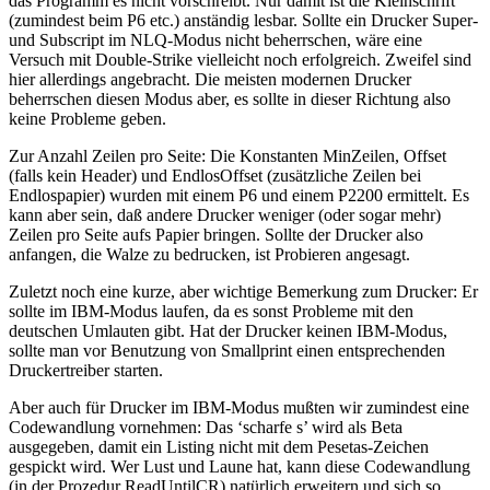
das Programm es nicht vorschreibt. Nur damit ist die Kleinschrift
(zumindest beim P6 etc.) anständig lesbar. Sollte ein Drucker Super-
und Subscript im NLQ-Modus nicht beherrschen, wäre eine
Versuch mit Double-Strike vielleicht noch erfolgreich. Zweifel sind
hier allerdings angebracht. Die meisten modernen Drucker
beherrschen diesen Modus aber, es sollte in dieser Richtung also
keine Probleme geben.
Zur Anzahl Zeilen pro Seite: Die Konstanten MinZeilen, Offset
(falls kein Header) und EndlosOffset (zusätzliche Zeilen bei
Endlospapier) wurden mit einem P6 und einem P2200 ermittelt. Es
kann aber sein, daß andere Drucker weniger (oder sogar mehr)
Zeilen pro Seite aufs Papier bringen. Sollte der Drucker also
anfangen, die Walze zu bedrucken, ist Probieren angesagt.
Zuletzt noch eine kurze, aber wichtige Bemerkung zum Drucker: Er
sollte im IBM-Modus laufen, da es sonst Probleme mit den
deutschen Umlauten gibt. Hat der Drucker keinen IBM-Modus,
sollte man vor Benutzung von Smallprint einen entsprechenden
Druckertreiber starten.
Aber auch für Drucker im IBM-Modus mußten wir zumindest eine
Codewandlung vornehmen: Das ‘scharfe s’ wird als Beta
ausgegeben, damit ein Listing nicht mit dem Pesetas-Zeichen
gespickt wird. Wer Lust und Laune hat, kann diese Codewandlung
(in der Prozedur ReadUntilCR) natürlich erweitern und sich so