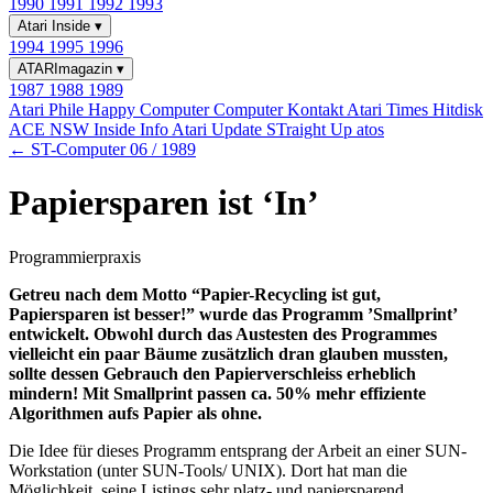
1990
1991
1992
1993
Atari Inside
▾
1994
1995
1996
ATARImagazin
▾
1987
1988
1989
Atari Phile
Happy Computer
Computer Kontakt
Atari Times
Hitdisk
ACE NSW Inside Info
Atari Update
STraight Up
atos
← ST-Computer 06 / 1989
Papiersparen ist ‘In’
Programmierpraxis
Getreu nach dem Motto “Papier-Recycling ist gut,
Papiersparen ist besser!” wurde das Programm ’Smallprint’
entwickelt. Obwohl durch das Austesten des Programmes
vielleicht ein paar Bäume zusätzlich dran glauben mussten,
sollte dessen Gebrauch den Papierverschleiss erheblich
mindern! Mit Smallprint passen ca. 50% mehr effiziente
Algorithmen aufs Papier als ohne.
Die Idee für dieses Programm entsprang der Arbeit an einer SUN-
Workstation (unter SUN-Tools/ UNIX). Dort hat man die
Möglichkeit, seine Listings sehr platz- und papiersparend