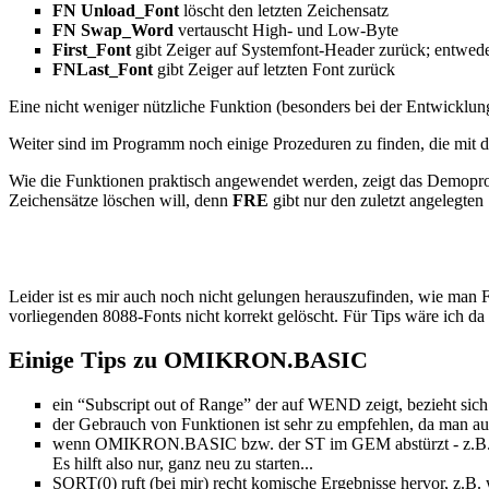
FN Unload_Font
löscht den letzten Zeichensatz
FN Swap_Word
vertauscht High- und Low-Byte
First_Font
gibt Zeiger auf Systemfont-Header zurück; entwe
FNLast_Font
gibt Zeiger auf letzten Font zurück
Eine nicht weniger nützliche Funktion (besonders bei der Entwicklung
Weiter sind im Programm noch einige Prozeduren zu finden, die mit 
Wie die Funktionen praktisch angewendet werden, zeigt das Demopro
Zeichensätze löschen will, denn
FRE
gibt nur den zuletzt angelegten
Leider ist es mir auch noch nicht gelungen herauszufinden, wie man 
vorliegenden 8088-Fonts nicht korrekt gelöscht. Für Tips wäre ich da
Einige Tips zu OMIKRON.BASIC
ein “Subscript out of Range” der auf WEND zeigt, bezieht sich 
der Gebrauch von Funktionen ist sehr zu empfehlen, da man aus
wenn OMIKRON.BASIC bzw. der ST im GEM abstürzt - z.B. wegen
Es hilft also nur, ganz neu zu starten...
SORT(0) ruft (bei mir) recht komische Ergebnisse hervor, z.B. w