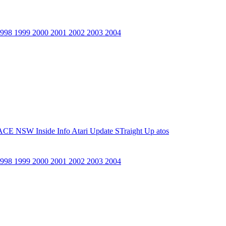
1998
1999
2000
2001
2002
2003
2004
ACE NSW Inside Info
Atari Update
STraight Up
atos
1998
1999
2000
2001
2002
2003
2004