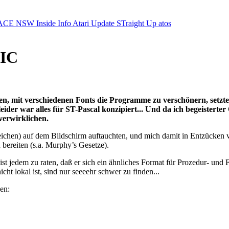
ACE NSW Inside Info
Atari Update
STraight Up
atos
IC
 mit verschiedenen Fonts die Programme zu verschönern, setzte i
 leider war alles für ST-Pascal konzipiert... Und da ich begeis
erwirklichen.
zeichen) auf dem Bildschirm auftauchten, und mich damit in Entzücken 
 bereiten (s.a. Murphy’s Gesetze).
st jedem zu raten, daß er sich ein ähnliches Format für Prozedur- und 
t lokal ist, sind nur seeeehr schwer zu finden...
en: