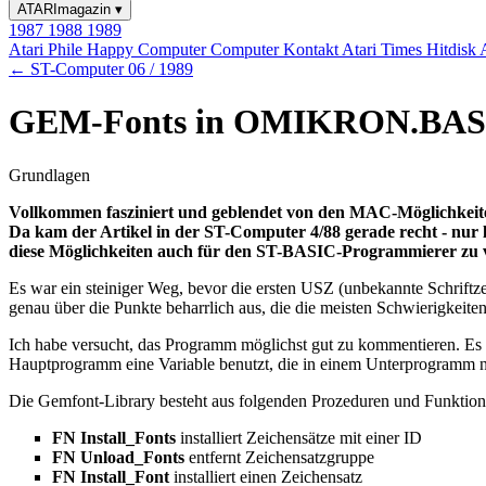
ATARImagazin
▾
1987
1988
1989
Atari Phile
Happy Computer
Computer Kontakt
Atari Times
Hitdisk
← ST-Computer 06 / 1989
GEM-Fonts in OMIKRON.BAS
Grundlagen
Vollkommen fasziniert und geblendet von den MAC-Möglichkeiten,
Da kam der Artikel in der ST-Computer 4/88 gerade recht - nur
diese Möglichkeiten auch für den ST-BASIC-Programmierer zu v
Es war ein steiniger Weg, bevor die ersten USZ (unbekannte Schrift
genau über die Punkte beharrlich aus, die die meisten Schwierigkeiten
Ich habe versucht, das Programm möglichst gut zu kommentieren. Es i
Hauptprogramm eine Variable benutzt, die in einem Unterprogramm nich
Die Gemfont-Library besteht aus folgenden Prozeduren und Funktion
FN Install_Fonts
installiert Zeichensätze mit einer ID
FN Unload_Fonts
entfernt Zeichensatzgruppe
FN Install_Font
installiert einen Zeichensatz