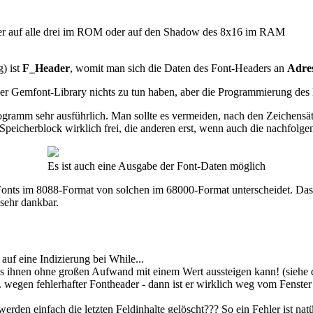
der auf alle drei im ROM oder auf den Shadow des 8x16 im RAM
) ist
F_Header
, womit man sich die Daten des Font-Headers an
Adres
der Gemfont-Library nichts zu tun haben, aber die Programmierung des
gramm sehr ausführlich. Man sollte es vermeiden, nach den Zeichensä
 Speicherblock wirklich frei, die anderen erst, wenn auch die nachfolge
Es ist auch eine Ausgabe der Font-Daten möglich
Fonts im 8088-Format von solchen im 68000-Format unterscheidet. Das 
 sehr dankbar.
auf eine Indizierung bei While...
 ihnen ohne großen Aufwand mit einem Wert aussteigen kann! (siehe da
 fehlerhafter Fontheader - dann ist er wirklich weg vom Fenster un
erden einfach die letzten Feldinhalte gelöscht??? So ein Fehler ist nat