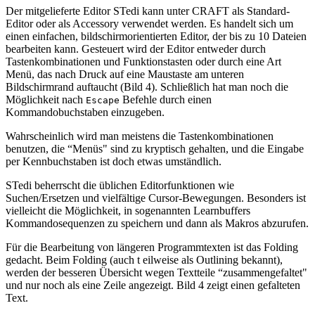
Der mitgelieferte Editor STedi kann unter CRAFT als Standard-
Editor oder als Accessory verwendet werden. Es handelt sich um
einen einfachen, bildschirmorientierten Editor, der bis zu 10 Dateien
bearbeiten kann. Gesteuert wird der Editor entweder durch
Tastenkombinationen und Funktionstasten oder durch eine Art
Menü, das nach Druck auf eine Maustaste am unteren
Bildschirmrand auftaucht (Bild 4). Schließlich hat man noch die
Möglichkeit nach
Befehle durch einen
Escape
Kommandobuchstaben einzugeben.
Wahrscheinlich wird man meistens die Tastenkombinationen
benutzen, die “Menüs" sind zu kryptisch gehalten, und die Eingabe
per Kennbuchstaben ist doch etwas umständlich.
STedi beherrscht die üblichen Editorfunktionen wie
Suchen/Ersetzen und vielfältige Cursor-Bewegungen. Besonders ist
vielleicht die Möglichkeit, in sogenannten Learnbuffers
Kommandosequenzen zu speichern und dann als Makros abzurufen.
Für die Bearbeitung von längeren Programmtexten ist das Folding
gedacht. Beim Folding (auch t eilweise als Outlining bekannt),
werden der besseren Übersicht wegen Textteile “zusammengefaltet"
und nur noch als eine Zeile angezeigt. Bild 4 zeigt einen gefalteten
Text.