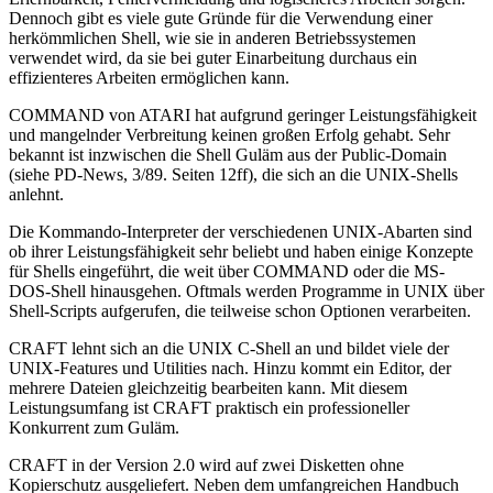
Dennoch gibt es viele gute Gründe für die Verwendung einer
herkömmlichen Shell, wie sie in anderen Betriebssystemen
verwendet wird, da sie bei guter Einarbeitung durchaus ein
effizienteres Arbeiten ermöglichen kann.
COMMAND von ATARI hat aufgrund geringer Leistungsfähigkeit
und mangelnder Verbreitung keinen großen Erfolg gehabt. Sehr
bekannt ist inzwischen die Shell Guläm aus der Public-Domain
(siehe PD-News, 3/89. Seiten 12ff), die sich an die UNIX-Shells
anlehnt.
Die Kommando-Interpreter der verschiedenen UNIX-Abarten sind
ob ihrer Leistungsfähigkeit sehr beliebt und haben einige Konzepte
für Shells eingeführt, die weit über COMMAND oder die MS-
DOS-Shell hinausgehen. Oftmals werden Programme in UNIX über
Shell-Scripts aufgerufen, die teilweise schon Optionen verarbeiten.
CRAFT lehnt sich an die UNIX C-Shell an und bildet viele der
UNIX-Features und Utilities nach. Hinzu kommt ein Editor, der
mehrere Dateien gleichzeitig bearbeiten kann. Mit diesem
Leistungsumfang ist CRAFT praktisch ein professioneller
Konkurrent zum Guläm.
CRAFT in der Version 2.0 wird auf zwei Disketten ohne
Kopierschutz ausgeliefert. Neben dem umfangreichen Handbuch