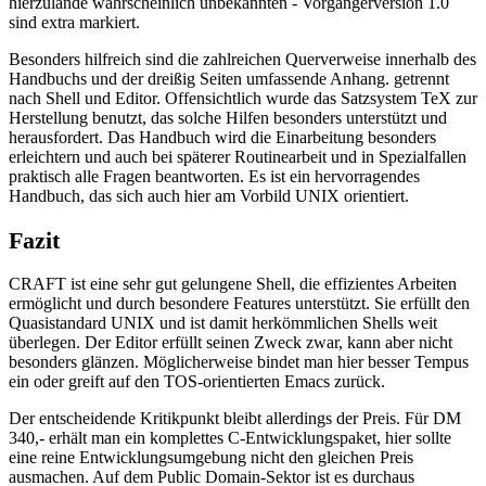
hierzulande wahrscheinlich unbekannten - Vorgängerversion 1.0
sind extra markiert.
Besonders hilfreich sind die zahlreichen Querverweise innerhalb des
Handbuchs und der dreißig Seiten umfassende Anhang. getrennt
nach Shell und Editor. Offensichtlich wurde das Satzsystem TeX zur
Herstellung benutzt, das solche Hilfen besonders unterstützt und
herausfordert. Das Handbuch wird die Einarbeitung besonders
erleichtern und auch bei späterer Routinearbeit und in Spezialfallen
praktisch alle Fragen beantworten. Es ist ein hervorragendes
Handbuch, das sich auch hier am Vorbild UNIX orientiert.
Fazit
CRAFT ist eine sehr gut gelungene Shell, die effizientes Arbeiten
ermöglicht und durch besondere Features unterstützt. Sie erfüllt den
Quasistandard UNIX und ist damit herkömmlichen Shells weit
überlegen. Der Editor erfüllt seinen Zweck zwar, kann aber nicht
besonders glänzen. Möglicherweise bindet man hier besser Tempus
ein oder greift auf den TOS-orientierten Emacs zurück.
Der entscheidende Kritikpunkt bleibt allerdings der Preis. Für DM
340,- erhält man ein komplettes C-Entwicklungspaket, hier sollte
eine reine Entwicklungsumgebung nicht den gleichen Preis
ausmachen. Auf dem Public Domain-Sektor ist es durchaus