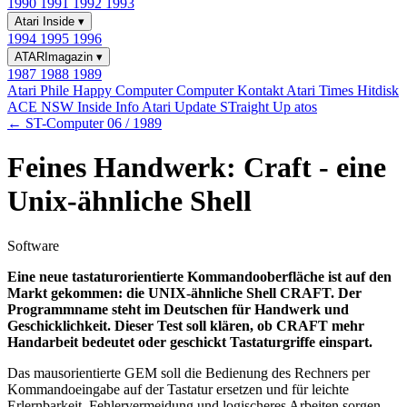
1990
1991
1992
1993
Atari Inside
▾
1994
1995
1996
ATARImagazin
▾
1987
1988
1989
Atari Phile
Happy Computer
Computer Kontakt
Atari Times
Hitdisk
ACE NSW Inside Info
Atari Update
STraight Up
atos
← ST-Computer 06 / 1989
Feines Handwerk: Craft - eine
Unix-ähnliche Shell
Software
Eine neue tastaturorientierte Kommandooberfläche ist auf den
Markt gekommen: die UNIX-ähnliche Shell CRAFT. Der
Programmname steht im Deutschen für Handwerk und
Geschicklichkeit. Dieser Test soll klären, ob CRAFT mehr
Handarbeit bedeutet oder geschickt Tastaturgriffe einspart.
Das mausorientierte GEM soll die Bedienung des Rechners per
Kommandoeingabe auf der Tastatur ersetzen und für leichte
Erlernbarkeit, Fehlervermeidung und logischeres Arbeiten sorgen.