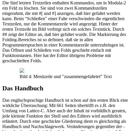
Die fünf letzten Textzeilen enthalten Kommandos, um in Modula-2
ein Feld zu löschen. Sie sind von zwei Kommandozeilen
eingerahmt, die mit #[ und #] anzeigen, daß hier gefaltet werden
kann. Beim “Schließen" einer Falte verschwinden die eigentlichen
Textzeilen, nur die Kommentarzeile wird angezeigt. Hinter der
ersten Textzeile im Bild verbirgt sich ein solches Textstück. Durch
## zeigt der Editor an, daß hier gefaltet wurde. Die Markierung des
Folding-Bereiches ist so definiert, daß sie in allen
Programmiersprachen in einer Kommentarzeile unterzubringen ist.
Das Öffnen und Schließen von Folds geschieht einfach mit
Funktionstasten. Hier hat der Editor übrigens Probleme mit
geschachtelten Folds.
Bild 4: Menüzeile und "zusammengefaltetet” Text
Das Handbuch
Das englischsprachige Handbuch ist schon auf den ersten Blick eine
wirkliche Überraschung: Mit 661 Seiten übertrifft es z.B. den
Umfang von Lattice-C. Aber auch der Inhalt ist vorbildlich geraten,
jede kleinste Funktion der Shell und des Editors wird ausführlich
erläutert. Durch eine geschickte Gliederung dient es gleichzeitig als
Handbuch und Nachschlagewerk. Veränderungen gegenüber der -