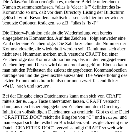
Die Alias-Funktion ermöglich es, mehrere Befehle unter einem
Namen zusammenzufassen. “alias ls ‘clear ; ls’” definiert das ls-
Kommando so um, daß vor dem Directory-Listing der Bildschirm
gelöscht wird. Besonders praktisch lassen sich hier immer wieder
benutzte Optionen festlegen, so z.B. “alias ls ‘ls -I’”.
Die History-Funktion erlaubt die Wiederholung von bereits
eingegebenen Kommandos. Auf das Zeichen ! folgt entweder eine
Zahl oder eine Zeichenfolge. Die Zahl bezeichnet die Nummer der
Kommandozeile, die wiederholt werden soll. Damit man sich aber
nicht etwa Nummern merken muß, versucht CRAFT bei einer
Zeichenfolge das Kommando zu finden, das mit den eingegebenen
Zeichen beginnt. Dieses wird dann erneut ausgeführt. Ebenso kann
man mit den Pfeiltasten die zuletzt eingegebenen Kommandozeilen
durchgehen und die gewünschte auswählen. Die Wiederholung des
letzten Kommandos braucht also nur noch zwei Tastendrücke:
und
.
Pfeil hoch
Return
Bei der Eingabe eines Dateinamens kann man sich von CRAFT
mittels der
-Taste unterstützen lassen. CRAFT versucht
Escape
dann, aus den bisher eingegebenen Zeichen und dem Directory-
Inhalt den vollständigen Dateinamen zu ermitteln. Gibt es eine Datei
“CRAFTTES.DOC" reicht die Eingabe von “C” und
, und
Escape
man erspart sich die restlichen Buchstaben. Gibt es gleichzeitig eine
Datei “CRAFTTEX.DOC”. vervollständigt CRAFT so weit wie