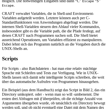
möglich. Die notwendigen Eingaben sind dann “C”
“S”
Escape
.
Escape
CRAFT verwaltet Variablen, die in Shell-und Environment-
Variablen aufgeteilt werden. Letztere können auch per C-
Standardfunktionen von Anwendungen abgefragt werden. Die
internen Shell-Variablen steuern den Ablauf vieler Kommandos,
insbesondere gibt es die Variable path, die die Pfade festlegt, auf
denen CRAFT nach Programmen suchen soll. Die Shell bietet
ausreichend Operationen, um Variablen effizient zu manipulieren.
Dabei lehnt sich das Programm natürlich an die Vorgaben durch die
UNIX-Shells an.
Scripts
Für Scripts - also Batchdateien - hat man eine relativ mächtige
Sprache mit Schleifen und Tests zur Verfügung. Wie in UNIX-
Shells lassen sich damit sehr intelligente Scripts schreiben, die weit
über das automatische Aufrufen von Programmen hinausgehen.
Ein Beispiel (aus dem Handbuch) zeigt das Script in Bild 2, das ein
Directory umkopiert. oder - wenn man so will -umbenennt. Die
ersten drei Abfragen mit
if
überprüfen, ob die richtige Anzahl von
Argumenten übergeben wurde, ob tatsächlich ein Directory bewegt
werden soll, und ob nicht eventuell eine Datei mit dem Namen des