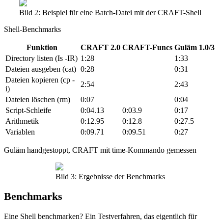
Bild 2: Beispiel für eine Batch-Datei mit der CRAFT-Shell
Shell-Benchmarks
Funktion
CRAFT 2.0
CRAFT-Funcs
Guläm 1.0/3
Directory listen (Is -IR)
1:28
1:33
Dateien ausgeben (cat)
0:28
0:31
Dateien kopieren (cp -
2:54
2:43
i)
Dateien löschen (rm)
0:07
0:04
Script-Schleife
0:04.13
0:03.9
0:17
Arithmetik
0:12.95
0:12.8
0:27.5
Variablen
0:09.71
0:09.51
0:27
Guläm handgestoppt, CRAFT mit time-Kommando gemessen
Bild 3: Ergebnisse der Benchmarks
Benchmarks
Eine Shell benchmarken? Ein Testverfahren, das eigentlich für