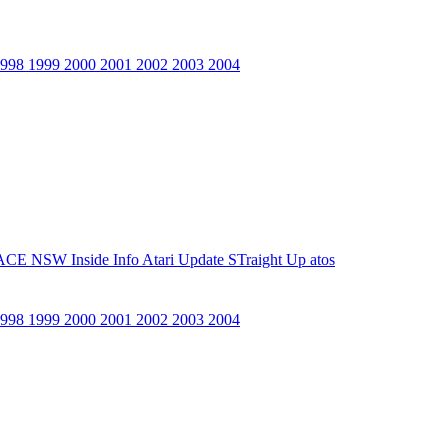
1998
1999
2000
2001
2002
2003
2004
ACE NSW Inside Info
Atari Update
STraight Up
atos
1998
1999
2000
2001
2002
2003
2004