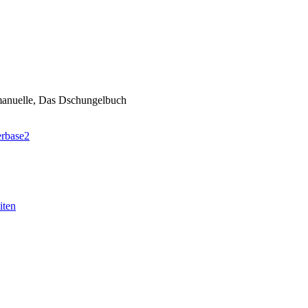
anuelle, Das Dschungelbuch
erbase2
iten