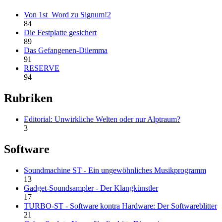
Von 1st_Word zu Signum!2
84
Die Festplatte gesichert
89
Das Gefangenen-Dilemma
91
RESERVE
94
Rubriken
Editorial: Unwirkliche Welten oder nur Alptraum?
3
Software
Soundmachine ST - Ein ungewöhnliches Musikprogramm
13
Gadget-Soundsampler - Der Klangkünstler
17
TURBO-ST - Software kontra Hardware: Der Softwareblitter
21