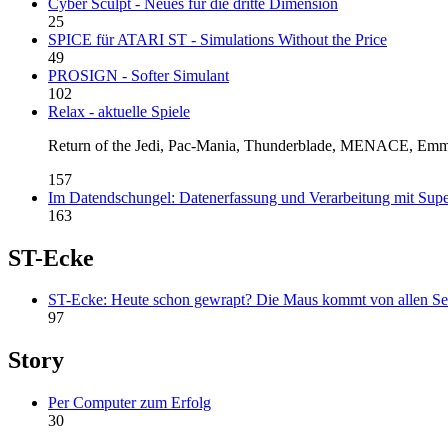
Cyber Sculpt - Neues für die dritte Dimension
25
SPICE für ATARI ST - Simulations Without the Price
49
PROSIGN - Softer Simulant
102
Relax - aktuelle Spiele
Return of the Jedi, Pac-Mania, Thunderblade, MENACE, Emm
157
Im Datendschungel: Datenerfassung und Verarbeitung mit Sup
163
ST-Ecke
ST-Ecke: Heute schon gewrapt? Die Maus kommt von allen Se
97
Story
Per Computer zum Erfolg
30