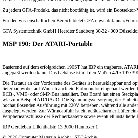
Zu jedem GFA-Produkt, das nicht bootfähig ist, wird ein Bootsekto
Für den wissenschaftlichen Bereich bietet GFA etwa ab Januar/Februa
GFA Systemtechnik GmbH Heerdter Sandberg 30-32 4000 Düsseldo
MSP 190: Der ATARI-Portable
Basierend auf dem erfolgreichen 190ST hat IBP ein tragbares, ATARI
angepaßt werden kann. Das Gehäuse ist mit den Maßen 470x195x390 m
Die Tastatur an der Vorderseite des Gerätes ist herausklappbar und o
lieferbar, wobei auf Wunsch auch ein Farbmonitor eingebaut werde
ECB-, VME- oder SMP-Bus installiert. Das Board hat einen Steckplat
wie zum Beispiel AD/DA/IO. Die Spannungsversorgung der Einheit erf
hochauflösenden Ausführung mit 220V betrieben, während alle ande
ausgelegt werden. Zur Wärmeabfuhr ist ein geräuscharmer Lüfter ein
Peripherieanschlüsse der Rechnerkassette sowie eventuell installierte
IBP Gerätebau Lilienthalstr. 13 3000 Hannoxer 1
© 2026 Computer Magazin Archiv - STCArchiv