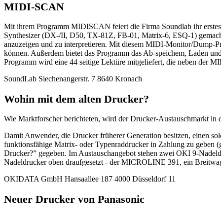
MIDI-SCAN
Mit ihrem Programm MIDISCAN feiert die Firma Soundlab ihr erstes 
Synthesizer (DX-/II, D50, TX-81Z, FB-01, Matrix-6, ESQ-1) gemacht
anzuzeigen und zu interpretieren. Mit diesem MIDI-Monitor/Dump-Pro
können. Außerdem bietet das Programm das Ab-speichem, Laden und
Programm wird eine 44 seitige Lektüre mitgeliefert, die neben der M
SoundLab Siechenangerstr. 7 8640 Kronach
Wohin mit dem alten Drucker?
Wie Marktforscher berichteten, wird der Drucker-Austauschmarkt in
Damit Anwender, die Drucker früherer Generation besitzen, einen sol
funktionsfähige Matrix- oder Typenraddrucker in Zahlung zu geben (g
Drucker?” gegeben. Im Austauschangebot stehen zwei OKI 9-Nadel
Nadeldrucker oben draufgesetzt - der MICROLINE 391, ein Breitwage
OKIDATA GmbH Hansaallee 187 4000 Düsseldorf 11
Neuer Drucker von Panasonic