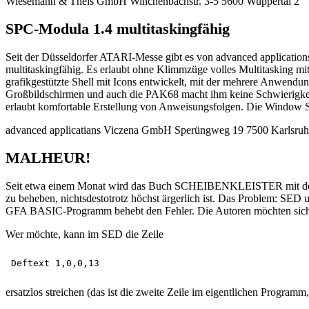
Wiesemann & Theis GmbH Winchenbachstr. 3-5 5600 Wuppertal 2
SPC-Modula 1.4 multitaskingfähig
Seit der Düsseldorfer ATARI-Messe gibt es von advanced applicat
multitaskingfähig. Es erlaubt ohne Klimmzüge volles Multitasking mi
grafikgestützte Shell mit Icons entwickelt, mit der mehrere Anwendu
Großbildschirmen und auch die PAK68 macht ihm keine Schwierigkeite
erlaubt komfortable Erstellung von Anweisungsfolgen. Die Window S
advanced applicatians Viczena GmbH Sperüngweg 19 7500 Karlsruh
MALHEUR!
Seit etwa einem Monat wird das Buch SCHEIBENKLEISTER mit der Ver
zu beheben, nichtsdestotrotz höchst ärgerlich ist. Das Problem: SED
GFA BASIC-Programm behebt den Fehler. Die Autoren möchten sich a
Wer möchte, kann im SED die Zeile
ersatzlos streichen (das ist die zweite Zeile im eigentlichen Progra