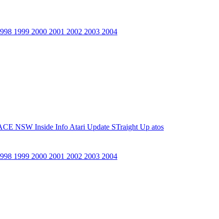
1998
1999
2000
2001
2002
2003
2004
ACE NSW Inside Info
Atari Update
STraight Up
atos
1998
1999
2000
2001
2002
2003
2004