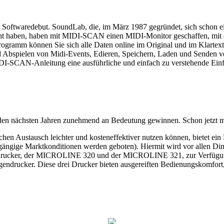
Softwaredebut. SoundLab, die, im März 1987 gegründet, sich schon ei
 haben, haben mit MIDI-SCAN einen MIDI-Monitor geschaffen, mit dem 
gramm können Sie sich alle Daten online im Original und im Klartext 
 Abspielen von Midi-Events, Edieren, Speichern, Laden und Senden 
IDI-SCAN-Anleitung eine ausführliche und einfach zu verstehende Einf
 den nächsten Jahren zunehmend an Bedeutung gewinnen. Schon jetzt m
chen Austausch leichter und kosteneffektiver nutzen können, bietet ei
ängige Marktkonditionen werden geboten). Hiermit wird vor allen Ding
drucker, der MICROLINE 320 und der MICROLINE 321, zur Verfügung
ndrucker. Diese drei Drucker bieten ausgereiften Bedienungskomfort