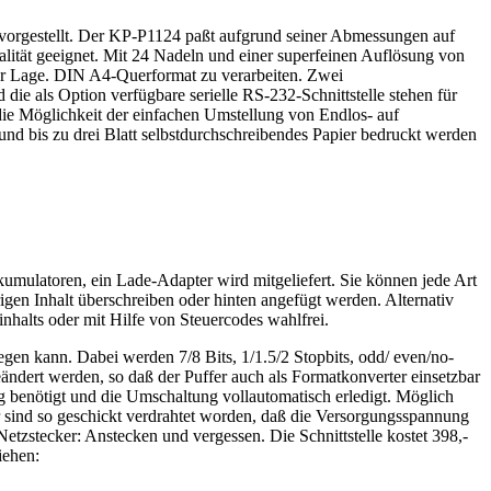
orgestellt. Der KP-P1124 paßt aufgrund seiner Abmessungen auf
qualität geeignet. Mit 24 Nadeln und einer superfeinen Auflösung von
er Lage. DIN A4-Querformat zu verarbeiten. Zwei
e als Option verfügbare serielle RS-232-Schnittstelle stehen für
 die Möglichkeit der einfachen Umstellung von Endlos- auf
 und bis zu drei Blatt selbstdurchschreibendes Papier bedruckt werden
umulatoren, ein Lade-Adapter wird mitgeliefert. Sie können jede Art
en Inhalt überschreiben oder hinten angefügt werden. Alternativ
halts oder mit Hilfe von Steuercodes wahlfrei.
en kann. Dabei werden 7/8 Bits, 1/1.5/2 Stopbits, odd/ even/no-
ert werden, so daß der Puffer auch als Formatkonverter einsetzbar
 benötigt und die Umschaltung vollautomatisch erledigt. Möglich
 sind so geschickt verdrahtet worden, daß die Versorgungsspannung
zstecker: Anstecken und vergessen. Die Schnittstelle kostet 398,-
iehen: