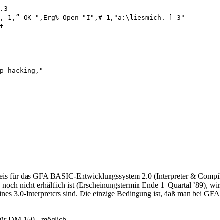
.3

, 1,” OK ",Erg% Open "I",# 1,"a:\liesmich. ]_3"

p hacking,"

eis für das GFA BASIC-Entwicklungssystem 2.0 (Interpreter & Compil
noch nicht erhältlich ist (Erscheinungstermin Ende 1. Quartal ’89), w
eines 3.0-Interpreters sind. Die einzige Bedingung ist, daß man bei GFA
für DM 160,- möglich.