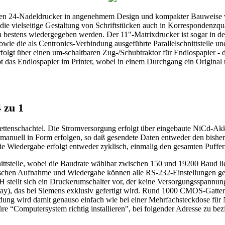
uen 24-Nadeldrucker in angenehmem Design und kompakter Bauweise v
 für die vielseitige Gestaltung von Schriftstücken auch in Korrespondenz
 bestens wiedergegeben werden. Der 11"-Matrixdrucker ist sogar in d
ie als Centronics-Verbindung ausgeführte Parallelschnittstelle und di
rfolgt über einen um-schaltbaren Zug-/Schubtraktor für Endlospapier -
eibt das Endlospapier im Printer, wobei in einem Durchgang ein Original
 zu 1
rettenschachtel. Die Stromversorgung erfolgt über eingebaute NiCd-Akk
anuell in Form erfolgen, so daß gesendete Daten entweder den bisherig
 Wiedergabe erfolgt entweder zyklisch, einmalig den gesamten Pufferin
ttstelle, wobei die Baudrate wählbar zwischen 150 und 19200 Baud lieg
en Aufnahme und Wiedergabe können alle RS-232-Einstellungen geänd
 stellt sich ein Druckerumschalter vor, der keine Versorgungsspannung
ray), das bei Siemens exklusiv gefertigt wird. Rund 1000 CMOS-Gatter
ng wird damit genauso einfach wie bei einer Mehrfachsteckdose für Net
re “Computersystem richtig installieren", bei folgender Adresse zu bez