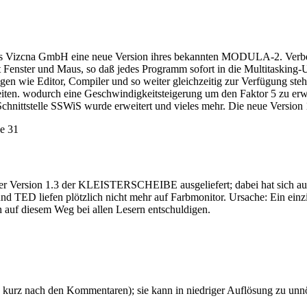
ions Vizcna GmbH eine neue Version ihres bekannten MODULA-2. Ver
t Fenster und Maus, so daß jedes Programm sofort in die Multitasking-
ngen wie Editor, Compiler und so weiter gleichzeitig zur Verfügung st
n. wodurch eine Geschwindigkeitsteigerung um den Faktor 5 zu erw ar
chnittstelle SSWiS wurde erweitert und vieles mehr. Die neue Versi
e 31
sion 1.3 der KLEISTERSCHEIBE ausgeliefert; dabei hat sich auf der 
 und TED liefen plötzlich nicht mehr auf Farbmonitor. Ursache: Ein ein
uf diesem Weg bei allen Lesern entschuldigen.
mm, kurz nach den Kommentaren); sie kann in niedriger Auflösung zu un