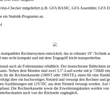
r-Virus-Checker mitgeliefert (z.B. GFA BASIC, GFA Assembler, GFA Dr
r ein Statistik-Programm an.
rf
-kompatibles Rechnersystem entwickelt, das in robuster 19"-Technik au
m recht kompakt und mit dem Tragegriff leicht transportierbar.
ptional auch als Folientastatur erhältlich. Der monochrome Bildschirm
n kann. Neben dem Monitor sind zwei 3.5"-Lauf-werke mit je 720kB e
z für die Rechnerkassette (190ST oder 190STE), einen für eine Hardd
olgt über ein hochwertiges Netzteil und versorgt den Rechner und gege
ren Ausführungen mit 12V/DC aus dem Netzteil versorgt werden. Auf 
gebaut. Die Rechnerkassette sowie die Erweiterungskarten werden von 
 Interfacekarten auch von der Rückseite zugänglich.