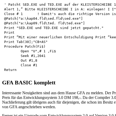
' Patcht SED.EXE und TED.EXE auf der KLEISTERSCHEIBE 1
Alert 1,” Bitte KLEISTERSCHEIBE I in A: einlegen! I I"
Close # 1	! Damit's auch die richtige Version ist

@Patch|"a:\kap04.fld\sed.fld\sed.exe"]

@Patch("a:\kap09.fld\ted. fld\ted.exe"]

Print "SED.EXE und TED.EXE sind jetzt gepatcht."

Print

Print “Mit einer neuerlichen Entschuldigung Print “kee
Print Tab(30];"CB+AS"

Procedure Patch(Fi$)

	Open "U",# 1 ,Fi$

	Seek #1,2041 

	Out #1,8 

	Close #1 

GFA BASIC komplett
Interessante Neuigkeiten sind aus dem Hause GFA zu melden. Der Pr
Preis für das Entwicklungssystem 3.0 DM 198,-. Da der Compiler 3.0 
Nachlieferung gilt übrigens auch für diejenigen, die schon im Besitz 
von GFA angeschrieben werden.
Ferner ist ein Upgrade vom Entwicklungssystem 2.0 auf Version 3.0 