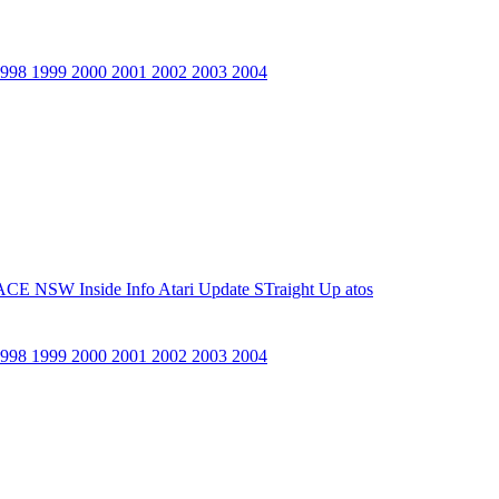
1998
1999
2000
2001
2002
2003
2004
ACE NSW Inside Info
Atari Update
STraight Up
atos
1998
1999
2000
2001
2002
2003
2004