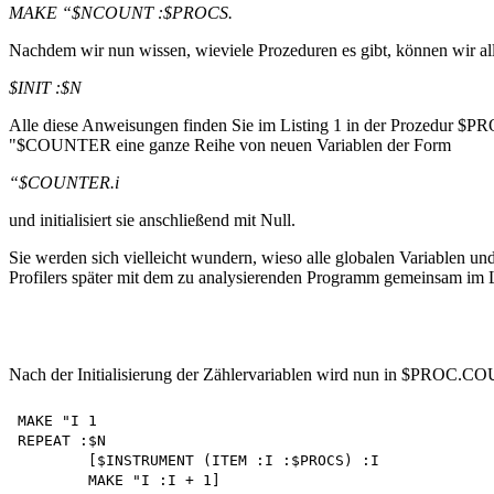
MAKE “$NCOUNT :$PROCS.
Nachdem wir nun wissen, wieviele Prozeduren es gibt, können wir alle
$INIT :$N
Alle diese Anweisungen finden Sie im Listing 1 in der Prozedur $PRO
"$COUNTER eine ganze Reihe von neuen Variablen der Form
“$COUNTER.i
und initialisiert sie anschließend mit Null.
Sie werden sich vielleicht wundern, wieso alle globalen Variablen u
Profilers später mit dem zu analysierenden Programm gemeinsam im 
Nach der Initialisierung der Zählervariablen wird nun in $PROC.
MAKE "I 1

REPEAT :$N

	[$INSTRUMENT (ITEM :I :$PROCS) :I 
