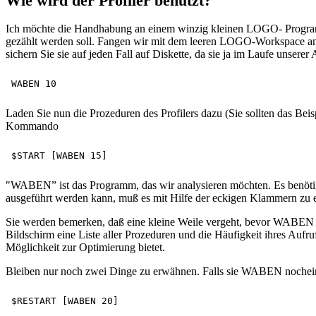
Wie wird der Profiler benutzt?
Ich möchte die Handhabung an einem winzig kleinen LOGO- Programm 
gezählt werden soll. Fangen wir mit dem leeren LOGO-Workspace an. 
sichern Sie sie auf jeden Fall auf Diskette, da sie ja im Laufe unser
Laden Sie nun die Prozeduren des Profilers dazu (Sie sollten das Be
Kommando
"WABEN” ist das Programm, das wir analysieren möchten. Es benötig
ausgeführt werden kann, muß es mit Hilfe der eckigen Klammern zu ei
Sie werden bemerken, daß eine kleine Weile vergeht, bevor WABEN s
Bildschirm eine Liste aller Prozeduren und die Häufigkeit ihres Aufru
Möglichkeit zur Optimierung bietet.
Bleiben nur noch zwei Dinge zu erwähnen. Falls sie WABEN nocheinm