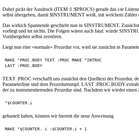
Dabei pickt der Ausdruck (ITEM :I :$PROCS) gerade das i-te Liste
selbst übergeben, damit $INSTRUMENT weiß, mit welchem Zähler die
Das wirkich Spannende geschieht nun in SINSTRUMENT. Zunächst wi
vorliegt und tut nichts. Die Folgen wären auch fatal: würde SINSTRU
Vorübergehen selbst zerstören.
Liegt nun eine »normale« Prozedur vor, wird sie zunächst in Paramete
MAKE "PROC.BODY TEXT :PROC MAKE "INTRUC

TEXT :PROC verschafft uns zunächst den Quelltext der Prozedur, de
Parameterliste und dem Prozedurrumpf. LAST :PROC.BODY extrahier
der zu instrumentierenden Prozedur sind. Nachdem wir wieder einen 
gebastelt haben, können wir hiermit die neue Anweisung