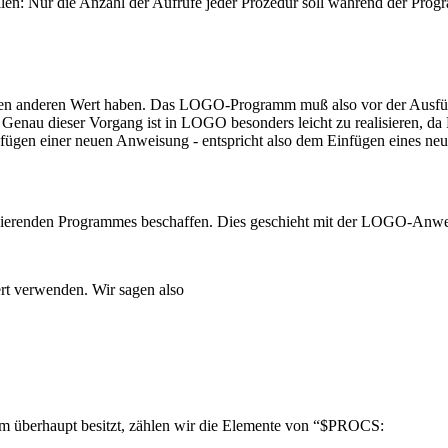
tellen: Nur die Anzahl der Aufrufe jeder Prozedur soll während der Pro
 einen anderen Wert haben. Das LOGO-Programm muß also vor der Ausfü
. Genau dieser Vorgang ist in LOGO besonders leicht zu realisieren
fügen einer neuen Anweisung - entspricht also dem Einfügen eines neuen
lysierenden Programmes beschaffen. Dies geschieht mit der LOGO-Anw
ert verwenden. Wir sagen also
m überhaupt besitzt, zählen wir die Elemente von “$PROCS: