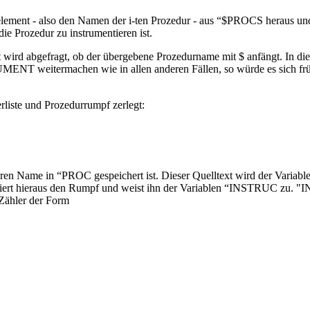
nelement - also den Namen der i-ten Prozedur - aus “$PROCS heraus
 Prozedur zu instrumentieren ist.
rd abgefragt, ob der übergebene Prozedurname mit $ anfängt. In d
MENT weitermachen wie in allen anderen Fällen, so würde es sich früh
rliste und Prozedurrumpf zerlegt:
ren Name in “PROC gespeichert ist. Dieser Quelltext wird der Varia
t hieraus den Rumpf und weist ihn der Variablen “INSTRUC zu. "IN
Zähler der Form