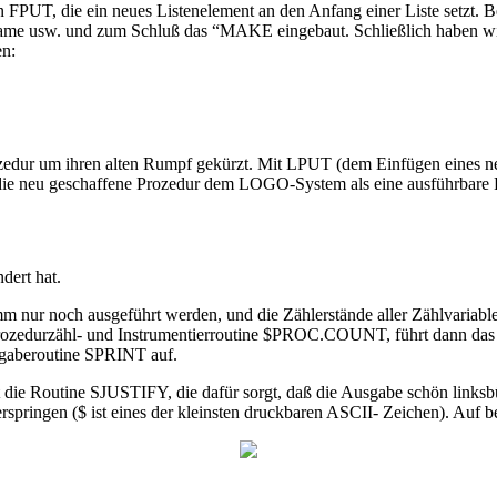
on FPUT, die ein neues Listenelement an den Anfang einer Liste setzt.
nname usw. und zum Schluß das “MAKE eingebaut. Schließlich haben wi
en:
edur um ihren alten Rumpf gekürzt. Mit LPUT (dem Einfügen eines ne
r die neu geschaffene Prozedur dem LOGO-System als eine ausführbare
dert hat.
ramm nur noch ausgeführt werden, und die Zählerstände aller Zählvariab
rozedurzähl- und Instrumentierroutine $PROC.COUNT, führt dann das
gaberoutine SPRINT auf.
die Routine SJUSTIFY, die dafür sorgt, daß die Ausgabe schön linksbü
erspringen ($ ist eines der kleinsten druckbaren ASCII- Zeichen). Auf 