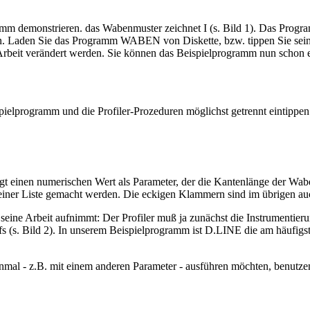
demonstrieren. das Wabenmuster zeichnet I (s. Bild 1). Das Program
Laden Sie das Programm WABEN von Diskette, bzw. tippen Sie seine vi
er Arbeit verändert werden. Sie können das Beispielprogramm nun schon 
ispielprogramm und die Profiler-Prozeduren möglichst getrennt eintipp
t einen numerischen Wert als Parameter, der die Kantenlänge der Wab
ner Liste gemacht werden. Die eckigen Klammern sind im übrigen auch 
eine Arbeit aufnimmt: Der Profiler muß ja zunächst die Instrumentier
fs (s. Bild 2). In unserem Beispielprogramm ist D.LINE die am häufigst
al - z.B. mit einem anderen Parameter - ausführen möchten, benutze