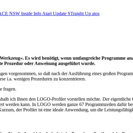
ACE NSW Inside Info
Atari Update
STraight Up
atos
fil-Werkzeug«. Es wird benötigt, wenn umfangreiche Programme anal
mmte Prozedur oder Anweisung ausgeführt wurde.
ungen vorgenommen, so daß nach der Ausführung eines großen Programme
ese i.a. wenigen Prozeduren zu konzentrieren.
 fragen.
eshalb ich Ihnen den LOGO-Profiler vorstellen möchte. Der eigentliche
rammiert werden kann. In LOGO werden ganze 67 Programmzeilen dafür
. Kurzum, der Profiler ist eine ideale Anwendung, um die Leistungsfäh