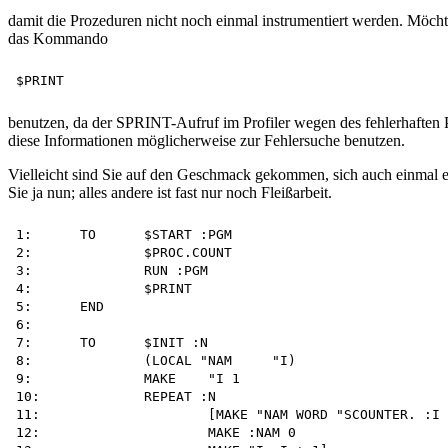
damit die Prozeduren nicht noch einmal instrumentiert werden. Möcht
das Kommando
benutzen, da der SPRINT-Aufruf im Profiler wegen des fehlerhaften
diese Informationen möglicherweise zur Fehlersuche benutzen.
Vielleicht sind Sie auf den Geschmack gekommen, sich auch einmal
Sie ja nun; alles andere ist fast nur noch Fleißarbeit.
1:	TO	$START :PGM

2:		$PROC.COUNT

3:		RUN :PGM

4:		$PRINT

5:	END

6:

7:	TO	$INIT :N

8:		(LOCAL "NAM	"I)

9:		MAKE	"I 1

10:		REPEAT :N

11:			[MAKE "NAM WORD	"SCOUNTER. :I

12:			MAKE :NAM 0
