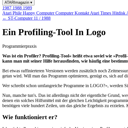
ATARImagazin
▾
1987
1988
1989
Atari Phile
Happy Computer
Computer Kontakt
Atari Times
Hitdisk
← ST-Computer 11 / 1988
Ein Profiling-Tool In Logo
Programmierpraxis
Was ist ein Profiler? Profiling-Tool« heißt etwa soviel wie »Pro
kann man mit seiner Hilfe herausfinden, wie häufig eine besti
Bei etwas raffinierteren Versionen werden zusätzlich noch Zeitmess
getan wird. Will man das Programm optimieren, genügt es, sich auf di
Wer schreibt schon umfangreiche Programme in LOGO?«, werden Sie
Nun, manche tun's. Das ist allerdings nicht der eigentliche Grund, w
denen ein solches Hilfsmittel mit der gleichen Leichtigkeit prog
benötigen viele hundert Zeilen, um das gleiche Ergebnis zu erzielen
Wie funktioniert er?