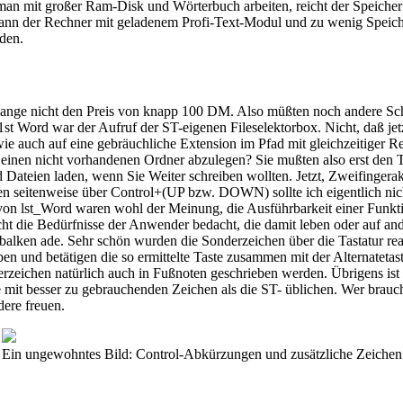
an mit großer Ram-Disk und Wörterbuch arbeiten, reicht der Speicher 
ann der Rechner mit geladenem Profi-Text-Modul und zu wenig Speiche
rden.
ch lange nicht den Preis von knapp 100 DM. Also müßten noch andere S
 Word war der Aufruf der ST-eigenen Fileselektorbox. Nicht, daß jetzt
 auch auf eine gebräuchliche Extension im Pfad mit gleichzeitiger Res
 einen nicht vorhandenen Ordner abzulegen? Sie mußten also erst den T
d Dateien laden, wenn Sie Weiter schreiben wollten. Jetzt, Zweifingera
rollen seitenweise über Control+(UP bzw. DOWN) sollte ich eigentlich 
von lst_Word waren wohl der Meinung, die Ausführbarkeit einer Funktion
cht die Bedürfnisse der Anwender bedacht, die damit leben oder auf 
balken ade. Sehr schön wurden die Sonderzeichen über die Tastatur real
en und betätigen die so ermittelte Taste zusammen mit der Alternatet
eichen natürlich auch in Fußnoten geschrieben werden. Übrigens ist e
lle mit besser zu gebrauchenden Zeichen als die ST- üblichen. Wer bra
dere freuen.
Ein ungewohntes Bild: Control-Abkürzungen und zusätzliche Zeichen