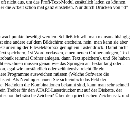
oft nicht aus, um das Profi-Text-Modul zusätzlich laden zu können.
r die Arbeit schon mal ganz einstellen. Nur durch Drücken von “d”
chwachpunkte beseitigt werden. Schließlich will man mausunabhängig
 eine andere auf dem Bildschirm erscheint, nein, man kann sie aber
taurierung der Fileselektorbox genügt ein Tastendruck. Damit nicht
ext speichern, 1st Word verlassen, einen neuen Ordner anlegen, Text
krobatik (einmal Ordner anlegen, dann Text speichern), und Sie haben
nicht erwähnen müssen genau wie das Springen an Textanfang oder -
, egal wie umständlich oder zeitintensiv, reicht für ein
andere Programme ausweichen müssen (Welche Software die
isiert. Als Neuling schauen Sie sich einfach das Feld der
aste. Nachdem die Kombinationen bekannt sind, kann man sehr schnell
in Treiber für den ATARI-Laserdrucker mit auf der Diskette, der
ucht schon hebräische Zeichen? Über den griechischen Zeichensatz und