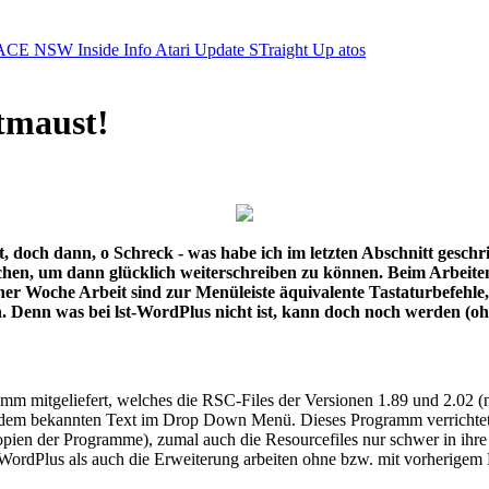
ACE NSW Inside Info
Atari Update
STraight Up
atos
tmaust!
, doch dann, o Schreck - was habe ich im letzten Abschnitt geschr
suchen, um dann glücklich weiterschreiben zu können. Beim Arbei
er Woche Arbeit sind zur Menüleiste äquivalente Tastaturbefehle,
. Denn was bei lst-WordPlus nicht ist, kann doch noch werden (oh
mm mitgeliefert, welches die RSC-Files der Versionen 1.89 und 2.02 (n
 dem bekannten Text im Drop Down Menü. Dieses Programm verrichtet sei
skopien der Programme), zumal auch die Resourcefiles nur schwer in ih
WordPlus als auch die Erweiterung arbeiten ohne bzw. mit vorherigem