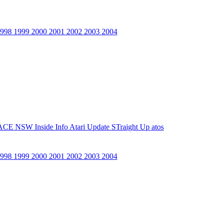
1998
1999
2000
2001
2002
2003
2004
ACE NSW Inside Info
Atari Update
STraight Up
atos
1998
1999
2000
2001
2002
2003
2004