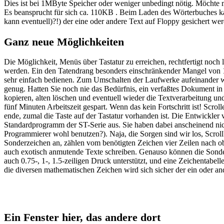
Dies ist bei 1MByte Speicher oder weniger unbedingt nötig. Möchte m
Es beansprucht für sich ca. 110KB . Beim Laden des Wörterbuches k
kann eventuell)?!) der eine oder andere Text auf Floppy gesichert we
Ganz neue Möglichkeiten
Die Möglichkeit, Menüs über Tastatur zu erreichen, rechtfertigt no
werden. Ein den Tatendrang besonders einschränkender Mangel von 1st
sehr einfach bedienen. Zum Umschalten der Laufwerke aufeinander wie
genug. Hatten Sie noch nie das Bedürfnis, ein verfaßtes Dokument in
kopieren, alten löschen und eventuell wieder die Textverarbeitung un
fünf Minuten Arbeitszeit gespart. Wenn das kein Fortschritt ist! Sc
ende, zumal die Taste auf der Tastatur vorhanden ist. Die Entwickler 
Standardprogramm der ST-Serie aus. Sie haben dabei anscheinend ni
Programmierer wohl benutzen?). Naja, die Sorgen sind wir los, Scroll
Sonderzeichen an, zählen vom benötigten Zeichen vier Zeilen nach ob
auch exotisch anmutende Texte schreiben. Genauso können die Sonderz
auch 0.75-, 1-, 1.5-zeiligen Druck unterstützt, und eine Zeichentabe
die diversen mathematischen Zeichen wird sich sicher der ein oder an
Ein Fenster hier, das andere dort