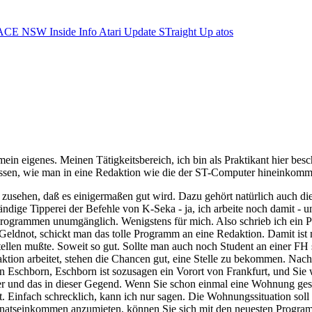
ACE NSW Inside Info
Atari Update
STraight Up
atos
mein eigenes. Meinen Tätigkeitsbereich, ich bin als Praktikant hier bes
ssen, wie man in eine Redaktion wie die der ST-Computer hineinkommt.
ehen, daß es einigermaßen gut wird. Dazu gehört natürlich auch die ri
tändige Tipperei der Befehle von K-Seka - ja, ich arbeite noch damit 
ogrammen unumgänglich. Wenigstens für mich. Also schrieb ich ein Pr
r Geldnot, schickt man das tolle Programm an eine Redaktion. Damit ist
tellen mußte. Soweit so gut. Sollte man auch noch Student an einer FH 
aktion arbeitet, stehen die Chancen gut, eine Stelle zu bekommen. Nac
schborn, Eschborn ist sozusagen ein Vorort von Frankfurt, und Sie wo
r und das in dieser Gegend. Wenn Sie schon einmal eine Wohnung gesu
 Einfach schrecklich, kann ich nur sagen. Die Wohnungssituation soll an 
onatseinkommen anzumieten, können Sie sich mit den neuesten Progra