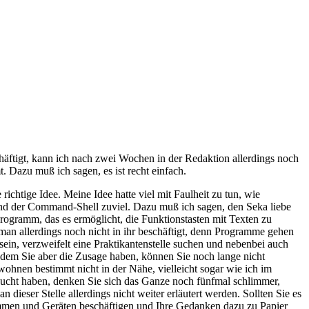
chäftigt, kann ich nach zwei Wochen in der Redaktion allerdings noch
 Dazu muß ich sagen, es ist recht einfach.
chtige Idee. Meine Idee hatte viel mit Faulheit zu tun, wie
- und der Command-Shell zuviel. Dazu muß ich sagen, den Seka liebe
ogramm, das es ermöglicht, die Funktionstasten mit Texten zu
 man allerdings noch nicht in ihr beschäftigt, denn Programme gehen
sein, verzweifelt eine Praktikantenstelle suchen und nebenbei auch
hdem Sie aber die Zusage haben, können Sie noch lange nicht
hnen bestimmt nicht in der Nähe, vielleicht sogar wie ich im
cht haben, denken Sie sich das Ganze noch fünfmal schlimmer,
dieser Stelle allerdings nicht weiter erläutert werden. Sollten Sie es
mmen und Geräten beschäftigen und Ihre Gedanken dazu zu Papier