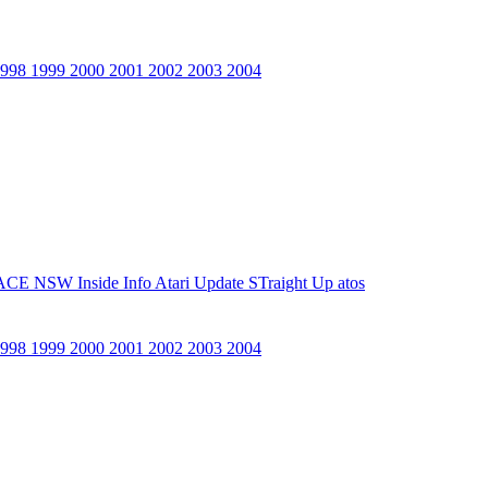
1998
1999
2000
2001
2002
2003
2004
ACE NSW Inside Info
Atari Update
STraight Up
atos
1998
1999
2000
2001
2002
2003
2004