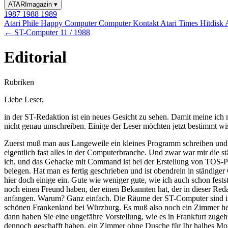
ATARImagazin
▾
1987
1988
1989
Atari Phile
Happy Computer
Computer Kontakt
Atari Times
Hitdisk
← ST-Computer 11 / 1988
Editorial
Rubriken
Liebe Leser,
in der ST-Redaktion ist ein neues Gesicht zu sehen. Damit meine ich 
nicht genau umschreiben. Einige der Leser möchten jetzt bestimmt wi
Zuerst muß man aus Langeweile ein kleines Programm schreiben und zus
eigentlich fast alles in der Computerbranche. Und zwar war mir die s
ich, und das Gehacke mit Command ist bei der Erstellung von TOS-Pr
belegen. Hat man es fertig geschrieben und ist obendrein in ständige
hier doch einige ein. Gute wie weniger gute, wie ich auch schon fests
noch einen Freund haben, der einen Bekannten hat, der in dieser Red
anfangen. Warum? Ganz einfach. Die Räume der ST-Computer sind in E
schönen Frankenland bei Würzburg. Es muß also noch ein Zimmer he
dann haben Sie eine ungefähre Vorstellung, wie es in Frankfurt zugeht.
dennoch geschafft haben, ein Zimmer ohne Dusche für Ihr halbes M