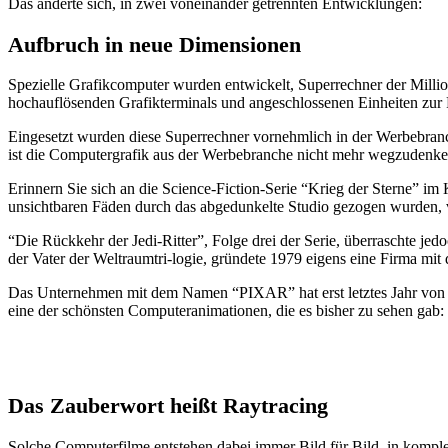
Das änderte sich, in zwei voneinander getrennten Entwicklungen:
Aufbruch in neue Dimensionen
Spezielle Grafikcomputer wurden entwickelt, Superrechner der Millio
hochauflösenden Grafikterminals und angeschlossenen Einheiten zur 
Eingesetzt wurden diese Superrechner vornehmlich in der Werbebranch
ist die Computergrafik aus der Werbebranche nicht mehr wegzudenken,
Erinnern Sie sich an die Science-Fiction-Serie “Krieg der Sterne” im
unsichtbaren Fäden durch das abgedunkelte Studio gezogen wurden, 
“Die Rückkehr der Jedi-Ritter”, Folge drei der Serie, überraschte j
der Vater der Weltraumtri-logie, gründete 1979 eigens eine Firma mit d
Das Unternehmen mit dem Namen “PIXAR” hat erst letztes Jahr v
eine der schönsten Computeranimationen, die es bisher zu sehen gab: E
Das Zauberwort heißt Raytracing
Solche Computerfilme entstehen dabei immer Bild für Bild, in kompl