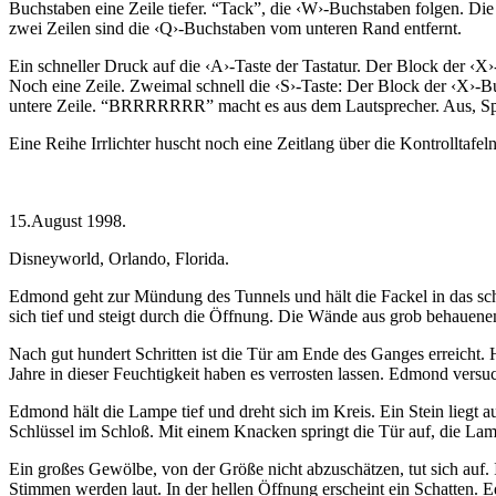
Buchstaben eine Zeile tiefer. “Tack”, die ‹W›-Buchstaben folgen. Di
zwei Zeilen sind die ‹Q›-Buchstaben vom unteren Rand entfernt.
Ein schneller Druck auf die ‹A›-Taste der Tastatur. Der Block der ‹X›
Noch eine Zeile. Zweimal schnell die ‹S›-Taste: Der Block der ‹X›-Buch
untere Zeile. “BRRRRRRR” macht es aus dem Lautsprecher. Aus, Sp
Eine Reihe Irrlichter huscht noch eine Zeitlang über die Kontrolltaf
15.August 1998.
Disneyworld, Orlando, Florida.
Edmond geht zur Mündung des Tunnels und hält die Fackel in das sch
sich tief und steigt durch die Öffnung. Die Wände aus grob behauenem
Nach gut hundert Schritten ist die Tür am Ende des Ganges erreicht.
Jahre in dieser Feuchtigkeit haben es verrosten lassen. Edmond versuc
Edmond hält die Lampe tief und dreht sich im Kreis. Ein Stein liegt 
Schlüssel im Schloß. Mit einem Knacken springt die Tür auf, die La
Ein großes Gewölbe, von der Größe nicht abzuschätzen, tut sich auf. I
Stimmen werden laut. In der hellen Öffnung erscheint ein Schatten. E