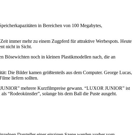
 Speicherkapazitäten in Bereichen von 100 Megabytes,
 Zeit immer mehr zu einem Zugpferd für attraktive Werbespots. Heute
t nicht in Sicht.
den Bösewichten noch in kleinen Plastikmodellen nach, die an
lität: Die Bilder kamen größtenteils aus dem Computer. George Lucas,
ilme liefern sollten.
XOR JUNIOR” mehrere Kurzfilmpreise gewann. “LUXOR JUNIOR” ist
h als “Rodeokünstler”, solange bis dem Ball die Puste ausgeht.
inzelnen Darsteller einer einzigen Szene werden vorher vom