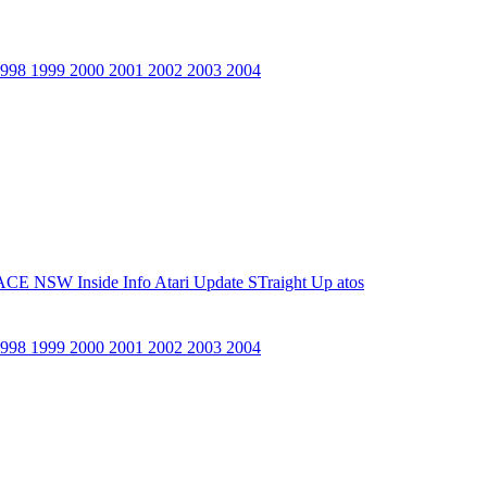
1998
1999
2000
2001
2002
2003
2004
ACE NSW Inside Info
Atari Update
STraight Up
atos
1998
1999
2000
2001
2002
2003
2004