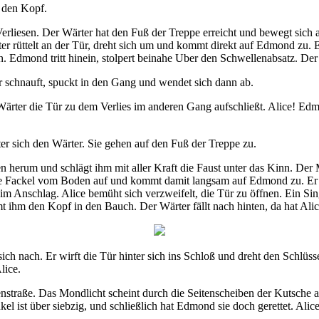
h den Kopf.
iesen. Der Wärter hat den Fuß der Treppe erreicht und bewegt sich 
r rüttelt an der Tür, dreht sich um und kommt direkt auf Edmond zu.
. Edmond tritt hinein, stolpert beinahe Uber den Schwellenabsatz. Der
r schnauft, spuckt in den Gang und wendet sich dann ab.
r Wärter die Tür zu dem Verlies im anderen Gang aufschließt. Alice! Edm
ter sich den Wärter. Sie gehen auf den Fuß der Treppe zu.
ten herum und schlägt ihm mit aller Kraft die Faust unter das Kinn. D
ie Fackel vom Boden auf und kommt damit langsam auf Edmond zu. Er s
 im Anschlag. Alice bemüht sich verzweifelt, die Tür zu öffnen. Ein Si
ihm den Kopf in den Bauch. Der Wärter fällt nach hinten, da hat Alice
sich nach. Er wirft die Tür hinter sich ins Schloß und dreht den Schl
lice.
enstraße. Das Mondlicht scheint durch die Seitenscheiben der Kutsche au
el ist über siebzig, und schließlich hat Edmond sie doch gerettet. Alice