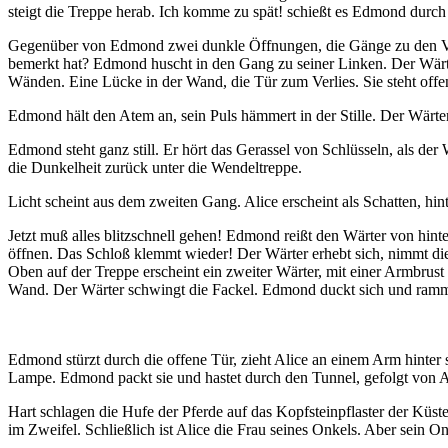
steigt die Treppe herab. Ich komme zu spät! schießt es Edmond durc
Gegenüber von Edmond zwei dunkle Öffnungen, die Gänge zu den Verl
bemerkt hat? Edmond huscht in den Gang zu seiner Linken. Der Wärte
Wänden. Eine Lücke in der Wand, die Tür zum Verlies. Sie steht offen
Edmond hält den Atem an, sein Puls hämmert in der Stille. Der Wärte
Edmond steht ganz still. Er hört das Gerassel von Schlüsseln, als de
die Dunkelheit zurück unter die Wendeltreppe.
Licht scheint aus dem zweiten Gang. Alice erscheint als Schatten, hin
Jetzt muß alles blitzschnell gehen! Edmond reißt den Wärter von hin
öffnen. Das Schloß klemmt wieder! Der Wärter erhebt sich, nimmt d
Oben auf der Treppe erscheint ein zweiter Wärter, mit einer Armbrust
Wand. Der Wärter schwingt die Fackel. Edmond duckt sich und rammt 
Edmond stürzt durch die offene Tür, zieht Alice an einem Arm hinter 
Lampe. Edmond packt sie und hastet durch den Tunnel, gefolgt von A
Hart schlagen die Hufe der Pferde auf das Kopfsteinpflaster der Küst
im Zweifel. Schließlich ist Alice die Frau seines Onkels. Aber sein Onk