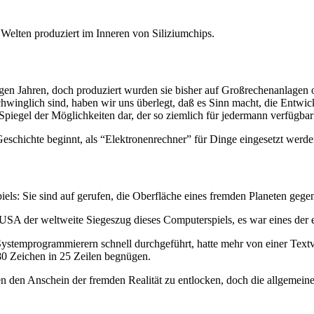
Welten produziert im Inneren von Siliziumchips.
gen Jahren, doch produziert wurden sie bisher auf Großrechenanlagen 
chwinglich sind, haben wir uns überlegt, daß es Sinn macht, die Entwi
piegel der Möglichkeiten dar, der so ziemlich für jedermann verfügbar 
schichte beginnt, als “Elektronenrechner” für Dinge eingesetzt werden,
 Sie sind auf gerufen, die Oberfläche eines fremden Planeten gegen We
 USA der weltweite Siegeszug dieses Computerspiels, es war eines der ers
stemprogrammierern schnell durchgeführt, hatte mehr von einer Textve
80 Zeichen in 25 Zeilen begnügen.
en Anschein der fremden Realität zu entlocken, doch die allgemeine 