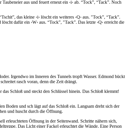
 Taubeneier aus und feuert erneut ein ‹i› ab. “Tock”, “Tack”. Noch
schit”, das kleine ‹i› löscht ein weiteres ‹Q› aus. "Tock”, “Tack”.
 löscht dafür ein ‹W› aus. “Tock”, "Tack”. Das letzte ‹Q› erreicht die
 Moder. Irgendwo im Inneren des Tunnels tropft Wasser. Edmond bückt
hreitet rasch voran, denn die Zeit drängt.
r das Schloß und steckt den Schlüssel hinein. Das Schloß klemmt!
den Boden und sch lägt auf das Schloß ein. Langsam dreht sich der
ehen und huscht durch die Öffnung.
ell erleuchteten Öffnung in der Seitenwand. Schritte nähern sich,
deltreppe. Das Licht einer Fackel erleuchtet die Wände. Eine Person