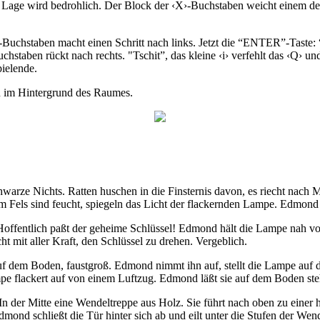
e Lage wird bedrohlich. Der Block der ‹X›-Buchstaben weicht einem der
-Buchstaben macht einen Schritt nach links. Jetzt die “ENTER”-Taste: “T
staben rückt nach rechts. "Tschit”, das kleine ‹i› verfehlt das ‹Q› und
ielende.
eln im Hintergrund des Raumes.
warze Nichts. Ratten huschen in die Finsternis davon, es riecht nach
 Fels sind feucht, spiegeln das Licht der flackernden Lampe. Edmond sc
 Hoffentlich paßt der geheime Schlüssel! Edmond hält die Lampe nah vo
ht mit aller Kraft, den Schlüssel zu drehen. Vergeblich.
auf dem Boden, faustgroß. Edmond nimmt ihn auf, stellt die Lampe auf 
mpe flackert auf von einem Luftzug. Edmond läßt sie auf dem Boden st
n der Mitte eine Wendeltreppe aus Holz. Sie führt nach oben zu einer h
dmond schließt die Tür hinter sich ab und eilt unter die Stufen der Wen