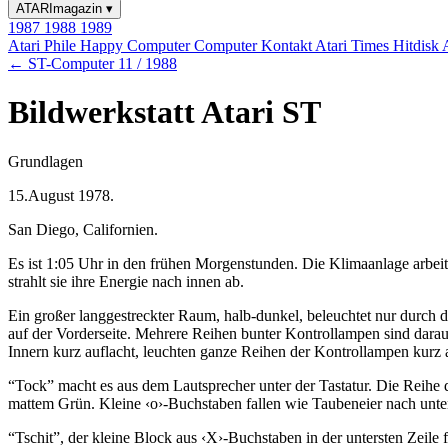
ATARImagazin
▾
1987
1988
1989
Atari Phile
Happy Computer
Computer Kontakt
Atari Times
Hitdisk
← ST-Computer 11 / 1988
Bildwerkstatt Atari ST
Grundlagen
15.August 1978.
San Diego, Californien.
Es ist 1:05 Uhr in den frühen Morgenstunden. Die Klimaanlage arbei
strahlt sie ihre Energie nach innen ab.
Ein großer langgestreckter Raum, halb-dunkel, beleuchtet nur durch 
auf der Vorderseite. Mehrere Reihen bunter Kontrollampen sind darau
Innern kurz auflacht, leuchten ganze Reihen der Kontrollampen kurz au
“Tock” macht es aus dem Lautsprecher unter der Tastatur. Die Reihe 
mattem Grün. Kleine ‹o›-Buchstaben fallen wie Taubeneier nach unte
“Tschit”, der kleine Block aus ‹X›-Buchstaben in der untersten Zeile f