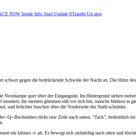
ACE NSW Inside Info
Atari Update
STraight Up
atos
tet schwer gegen die bedrückende Schwüle der Nacht an. Die Hitze des
die Neonlampe quer über der Eingangstür. Im Hintergrund stehen mehrere
f montiert, die meisten glimmen still vor sich hin, manche blinken in
f, und Irrlichter huschen über die Vorderseite der Stahl-schränke.
der ‹Q›-Buchstaben rückt eine Zeile nach unten. “Tack”, bedrohlich rü
n.
euert ein kleines ‹i› ab. Es bewegt sich zielstrebig nach oben und lösch