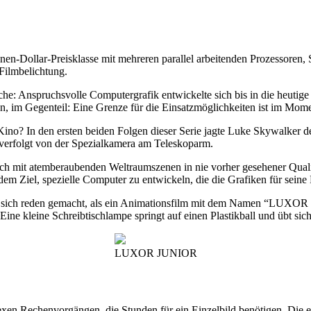
nen-Dollar-Preisklasse mit mehreren parallel arbeitenden Prozessoren,
Filmbelichtung.
e: Anspruchsvolle Computergrafik entwickelte sich bis in die heutige
 im Gegenteil: Eine Grenze für die Einsatzmöglichkeiten ist im Momen
 Kino? In den ersten beiden Folgen dieser Serie jagte Luke Skywalker 
verfolgt von der Spezialkamera am Teleskoparm.
edoch mit atemberaubenden Weltraumszenen in nie vorher gesehener Qua
em Ziel, spezielle Computer zu entwickeln, die die Grafiken für seine F
on sich reden gemacht, als ein Animationsfilm mit dem Namen “LU
ine kleine Schreibtischlampe springt auf einen Plastikball und übt sic
LUXOR JUNIOR
exen Rechenvorgängen, die Stunden für ein Einzelbild benötigen. Die e