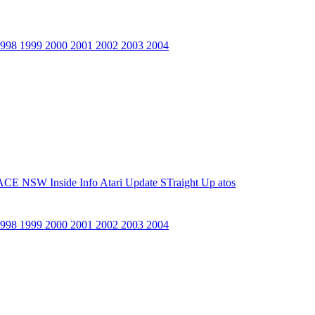
1998
1999
2000
2001
2002
2003
2004
ACE NSW Inside Info
Atari Update
STraight Up
atos
1998
1999
2000
2001
2002
2003
2004