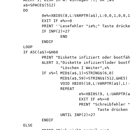
	a$=SPACE$(512)

	DO

		0e%=XBI0S(8,L:VARPTR(a$),L:0,0,1,0,0,1)

		EXIT IF e%>=0

		PRINT ''Lesefehler "ie%;" Taste drücken (ESC=Abbruch)" 

		IF INP(2)=27 

			END 

		ENDIF 

	LOOP

	IF A5C(a$)=&H60 

		PRINT "Diskette infiziert oder bootfähig"

		ALERT 3,"Diskette infiziertloder bootfähig",1,

			"Löschen I Weiter",x%

		IF x%=l MID$(a$,1)=STRING$(6,0)

			MID$(a$,59)=STRING$(512,&HE5)

			VOID XBI05(18,L:VARPTR(a$),L!-1,-1,0)

			REPEAT

				e%=XBI0S(9, L:UARPTR(a$),L:0,0,1,0,0,1)

				EXIT IF e%>=0

				PRINT "Schreibfehler ":e%;

					Taste drücken (ESC=Abbruch)"

			UNTIL INP(2)=27 

		ENDIF 

	ELSE
