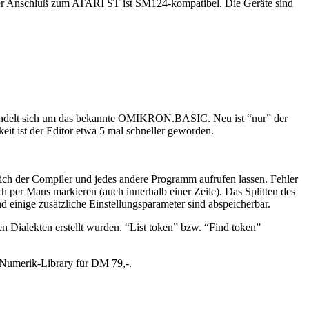
Der Anschluß zum ATARI ST ist SM124-kompatibel. Die Geräte sind
s handelt sich um das bekannte OMIKRON.BASIC. Neu ist “nur” der
eit ist der Editor etwa 5 mal schneller geworden.
er sich der Compiler und jedes andere Programm aufrufen lassen. Fehler
ch per Maus markieren (auch innerhalb einer Zeile). Das Splitten des
d einige zusätzliche Einstellungsparameter sind abspeicherbar.
 Dialekten erstellt wurden. “List token” bzw. “Find token”
e Numerik-Library für DM 79,-.