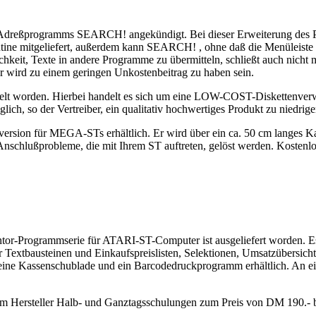
en Adreßprogramms SEARCH! angekündigt. Bei dieser Erweiterung des
utine mitgeliefert, außerdem kann SEARCH! , ohne daß die Menüleiste
hkeit, Texte in andere Programme zu übermitteln, schließt auch nich
er wird zu einem geringen Unkostenbeitrag zu haben sein.
t worden. Hierbei handelt es sich um eine LOW-COST-Diskettenverwa
ich, so der Vertreiber, ein qualitativ hochwertiges Produkt zu niedrig
elversion für MEGA-STs erhältlich. Er wird über ein ca. 50 cm langes 
 Anschlußprobleme, die mit Ihrem ST auftreten, gelöst werden. Kostenlo
-Programmserie für ATARI-ST-Computer ist ausgeliefert worden. Es i
r Textbausteinen und Einkaufspreislisten, Selektionen, Umsatzübersich
eine Kassenschublade und ein Barcodedruckprogramm erhältlich. An ei
m Hersteller Halb- und Ganztagsschulungen zum Preis von DM 190.- b
.