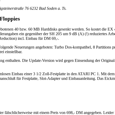
steinerstraße 76 6232 Bad Soden a. Ts.
Floppies
gebotenen 40 bzw. 60 MB Harddisks gesenkt werden. So kostet die EX
ellerangaben ein gegenüber der SH 205 um 9 dB (A) (!) reduziertes Ar
eduction) incl. Einbau für DM 69,-.
gende Neuerungen angeboten: Turbo Dos-kompatibel, 8 Partitions pro
i einstellbar.
 enthalten. Die Update-Version wird gegen Einsendung der Original
losen Einbau einer 3 1/2 Zoll-Festplatte in den ATARI PC 1. Mit dem 
manschluß für Festplatte, Slot-Adapter und Einbauanleitung. Das Eick
fälschlicherweise mit einem Preis von 698,- DM angegeben. Leider ha