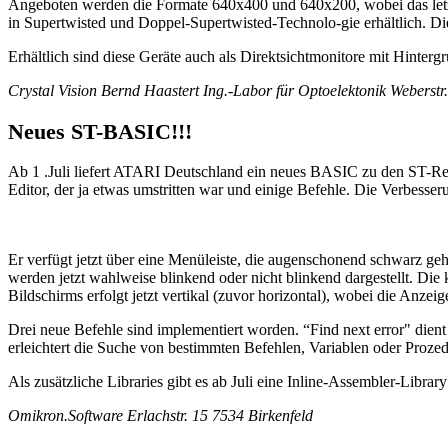
Angeboten werden die Formate 640x400 und 640x200, wobei das letz
in Supertwisted und Doppel-Supertwisted-Technolo-gie erhältlich. D
Erhältlich sind diese Geräte auch als Direktsichtmonitore mit Hinter
Crystal Vision Bernd Haastert Ing.-Labor für Optoelektonik Weberst
Neues ST-BASIC!!!
Ab 1 .Juli liefert ATARI Deutschland ein neues BASIC zu den ST-Re
Editor, der ja etwas umstritten war und einige Befehle. Die Verbesser
Er verfügt jetzt über eine Menüleiste, die augenschonend schwarz gehal
werden jetzt wahlweise blinkend oder nicht blinkend dargestellt. Die 
Bildschirms erfolgt jetzt vertikal (zuvor horizontal), wobei die Anze
Drei neue Befehle sind implementiert worden. “Find next error" dien
erleichtert die Suche von bestimmten Befehlen, Variablen oder Proz
Als zusätzliche Libraries gibt es ab Juli eine Inline-Assembler-Lib
Omikron.Software Erlachstr. 15 7534 Birkenfeld