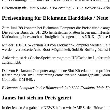
Gesellschaft für Finanz- und EDV-Beratung GFE R. Becker KG König
Preissenkung für Eickmann Harddisks / Neue 
Zum Juni ’88 konnten bei Eickmann Computer die Preise für die an
Die auf der Basis der SH-205 hergestellten Platten haben nach Herst
Maßnahme gibt es auch nachträglich als sogenanntes NR-Kit (Noise R
Mit der HDPLUS-Version 4.0 von Eickmann-Computer werden u.a. fol
werden, verbesserte Auto-Boot-Möglichkeit, SubDir-Buffergröße ist fre
Außerdem ist das Cache-Speicherprogramm HDCache im Lieferumfang
zugeschickt.
Das von Eickmann Computer angebotene Slot-Kit erlaubt den problem
Karten möglich. Im Lieferumfang enthalten sind Montageplatte, Stro
Controller DM 948,-.
Eickmann Computer In der Römerstadt 249 6000 Frankfurt!Main 50
James hat sich im Preis geirrt
In der letzten Ausgabe der NEWS haben wir JAMES- den Börsenbutler 