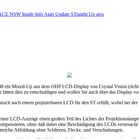
ACE NSW Inside Info
Atari Update
STraight Up
atos
88 ein Mixed-Up aus dem OHP LCD-Display von Crystal Vision (richti
ir bitten dies zu entschuldigen und wollen Sie auch über das Display vo
nsch nach einem projizierbaren LCD für den ST erfüllt, wobei bei der
 einer LCD-Anzeige einen großen Teil des Lichtes der Projektionslampe 
zu kompensieren, ohne daß dabei eine Beschädigung des LCDs verursac
streiche Abbildung ohne Schlieren, Flecke, und Verschattungen.