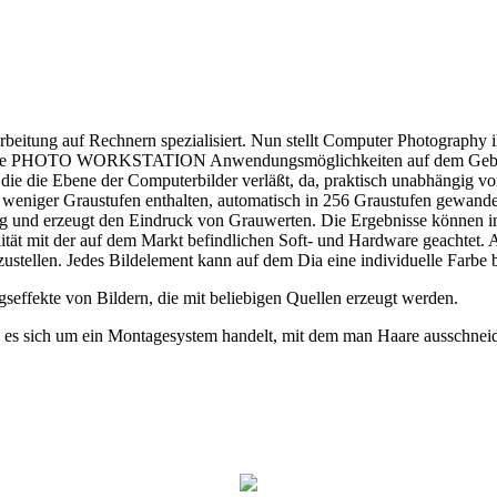
eitung auf Rechnern spezialisiert. Nun stellt Computer Photography ih
tet die PHOTO WORKSTATION Anwendungsmöglichkeiten auf dem Gebiet d
rt, die die Ebene der Computerbilder verläßt, da, praktisch unabhängig v
e weniger Graustufen enthalten, automatisch in 256 Graustufen gewandel
g und erzeugt den Eindruck von Grauwerten. Die Ergebnisse können in
tät mit der auf dem Markt befindlichen Soft- und Hardware geachtet. A
ustellen. Jedes Bildelement kann auf dem Dia eine individuelle Farb
gseffekte von Bildern, die mit beliebigen Quellen erzeugt werden.
 da es sich um ein Montagesystem handelt, mit dem man Haare ausschnei