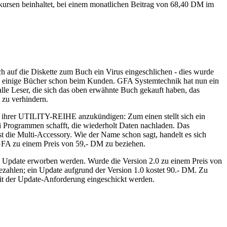
nkursen beinhaltet, bei einem monatlichen Beitrag von 68,40 DM im
 auf die Diskette zum Buch ein Virus eingeschlichen - dies wurde
ch einige Bücher schon beim Kunden. GFA Systemtechnik hat nun ein
alle Leser, die sich das oben erwähnte Buch gekauft haben, das
 zu verhindern.
 in ihrer UTILITY-REIHE anzukündigen: Zum einen stellt sich ein
ei Programmen schafft, die wiederholt Daten nachladen. Das
t die Multi-Accessory. Wie der Name schon sagt, handelt es sich
i GFA zu einem Preis von 59,- DM zu beziehen.
s Update erworben werden. Wurde die Version 2.0 zu einem Preis von
zahlen; ein Update aufgrund der Version 1.0 kostet 90.- DM. Zu
mit der Update-Anforderung eingeschickt werden.