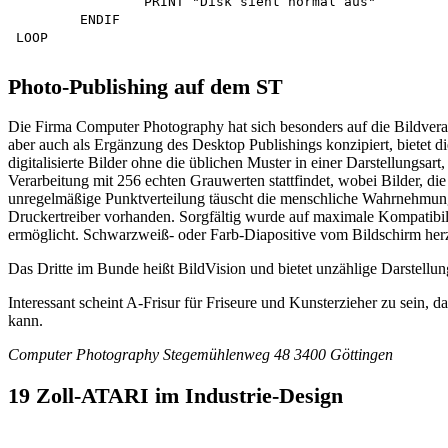
		PRINT "Disk sieht normal aus"

	ENDIF

Photo-Publishing auf dem ST
Die Firma Computer Photography hat sich besonders auf die Bildverarb
aber auch als Ergänzung des Desktop Publishings konzipiert, bie
digitalisierte Bilder ohne die üblichen Muster in einer Darstellungsa
Verarbeitung mit 256 echten Grauwerten stattfindet, wobei Bilder, di
unregelmäßige Punktverteilung täuscht die menschliche Wahrnehmun
Druckertreiber vorhanden. Sorgfältig wurde auf maximale Kompatibili
ermöglicht. Schwarzweiß- oder Farb-Diapositive vom Bildschirm herz
Das Dritte im Bunde heißt BildVision und bietet unzählige Darstellun
Interessant scheint A-Frisur für Friseure und Kunsterzieher zu sein,
kann.
Computer Photography Stegemühlenweg 48 3400 Göttingen
19 Zoll-ATARI im Industrie-Design