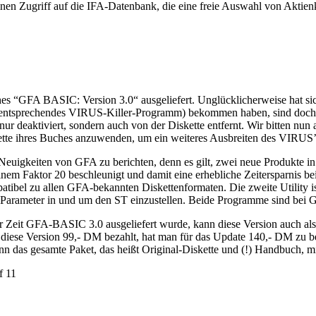
inen Zugriff auf die IFA-Datenbank, die eine freie Auswahl von Aktie
 “GFA BASIC: Version 3.0“ ausgeliefert. Unglücklicherweise hat sich
 ein entsprechendes VIRUS-Killer-Programm) bekommen haben, sind do
ur deaktiviert, sondern auch von der Diskette entfernt. Wir bitten nun 
ette ihres Buches anzuwenden, um ein weiteres Ausbreiten des VIRUS’
e Neuigkeiten von GFA zu berichten, denn es gilt, zwei neue Produkte
inem Faktor 20 beschleunigt und damit eine erhebliche Zeitersparnis b
atibel zu allen GFA-bekannten Diskettenformaten. Die zweite Utility is
ist. Parameter in und um den ST einzustellen. Beide Programme sind be
r Zeit GFA-BASIC 3.0 ausgeliefert wurde, kann diese Version auch al
iese Version 99,- DM bezahlt, hat man für das Update 140,- DM zu be
nn das gesamte Paket, das heißt Original-Diskette und (!) Handbuch, 
f 11