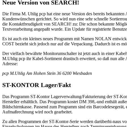
Neue Version von SEARCH!
Die Firma M. Uhlig pcp hat eine neue Version des bereits bekannt
Kundenwünschen gerichtet. So wird nun eine sehr schnelle Sortierro
die Kontaktfreudigkeit von SEARCH! zu: Die schon bekannte Möglic
Textverarbeitung angepaßt wurde. Ein Update für registrierte Benutz
Es ist auch ein kleines neues Programm mit Namen NOLAN entwickel
COST bezieht sich jedoch nur auf die Verpackung. Dadurch ist es mögl
Der vielfach bewährte Monitorumschalter ist jetzt auch in einer Kab
M.Uhlig pcp ihr Kabel-Sortiment drastisch erweitert, so daß nun alle
Adresse:
pcp M.Uhlig Am Hohen Stein 36 6200 Wiesbaden
ST-KONTOR Lager/Fakt
Das Programm ST-Kontor Lagerverwaltung/Fakturierung der ST-Kontor
Hersteller erhältlich. Das Programm kostet DM 398,-und enthält auße
Bildschirmkasse. Passend zum Programm sind ein Barcodelesegerät, 
Aufmaßrechnung wird noch gearbeitet.
Zu allen Programmen der ST-Kontor-Serie werden darüberhi-naus vo
Einzelschulungen im Hause des Herstellers nach Terminvereinbarung