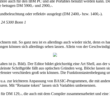
tere auch für den IBM PC und alle Portables benutzt werden kann. 
ie betragen DM 5900,- und 2900,-.
grundbeleuchtung oder reflektiv ausgelegt (DM 2400,- bzw. 1400,-).
r. 24 5300 Bonn 1
chnern mit. So ganz neu ist es allerdings auch wieder nicht, denn e
ungen können sich allerdings sehen lassen. Allein von der Geschwindigk
ten ist (s. Bild). Der Editor bildet gleichzeitig eine Art Shell, aus d
kleinste Schriftgröße fällt aus optischen Gründen weg. Blöcke lassen si
igefenster verschieden groß sein können. Die Funktionstastenbelegung un
t u.a. zur leichteren Anpassung von BASIC-Programmen, die mit anderen
eduren. Mit “Rename token" lassen sich Variablen umbenennen.
rary für DM 129,-, die auch mit dem Compiler zusammenarbeitet und ein