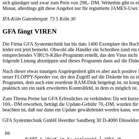
sich günstiger und zwar zum Preis von 298,- DM. Weiterhin gibt es e
Monat, allerdings gilt diese Angebot nur für registrierte JAMES-User.
IFA-Köln Gutenbergstr. 73 5 Köln 30
GFA fängt VIREN
Die Firma GFA Systemtechnik hat bis dato 1400 Exemplare des Buches
leider erst jetzt bemerkt. Obwohl alle Händler ein Schreiben (und
entsprechendes VIRUS-Killer-Programm erstellt, das den Virus nicht n
folgende Listung abzutippen und dieses Programm dann auf die Disk
Nach dieser etwas traurigen Angelegenheit gibt es aber auch positiv
neuer FLOPPY-Speeder vor, der den Zugriff auf die Diskette bis zu e
Programm, dem auch eine resetfeste RAM-Disk beigelegt ist, ist komp
praktisch um ein stark erweitertes Kontrollfeld, in dem es möglich 
Zum Thema Preise hat GFA Erfreuliches zu verkünden: Da seit kurze
169,- DM erworben, beträgt die Update-Gebühr 70,-DM, wurden für d
beachten ist, daß nur dann ein Update gewährleistet werden kann, we
GFA Systemtechnik GmbH Heerdter Sandberg 30 D-4000 Düsseldor
DO

	ALERT 1,'DisK in A: einlegen".l,"Ok",a% 
