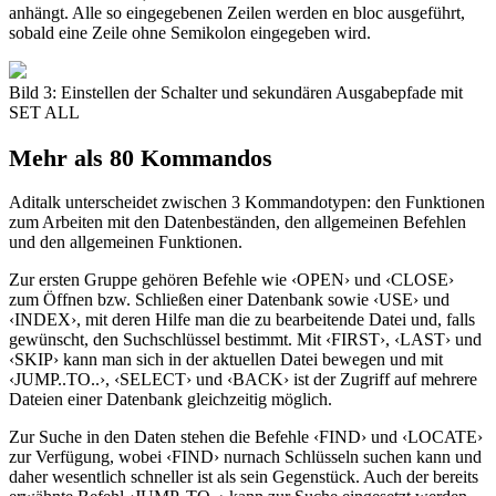
anhängt. Alle so eingegebenen Zeilen werden en bloc ausgeführt,
sobald eine Zeile ohne Semikolon eingegeben wird.
Bild 3: Einstellen der Schalter und sekundären Ausgabepfade mit
SET ALL
Mehr als 80 Kommandos
Aditalk unterscheidet zwischen 3 Kommandotypen: den Funktionen
zum Arbeiten mit den Datenbeständen, den allgemeinen Befehlen
und den allgemeinen Funktionen.
Zur ersten Gruppe gehören Befehle wie ‹OPEN› und ‹CLOSE›
zum Öffnen bzw. Schließen einer Datenbank sowie ‹USE› und
‹INDEX›, mit deren Hilfe man die zu bearbeitende Datei und, falls
gewünscht, den Suchschlüssel bestimmt. Mit ‹FIRST›, ‹LAST› und
‹SKIP› kann man sich in der aktuellen Datei bewegen und mit
‹JUMP..TO..›, ‹SELECT› und ‹BACK› ist der Zugriff auf mehrere
Dateien einer Datenbank gleichzeitig möglich.
Zur Suche in den Daten stehen die Befehle ‹FIND› und ‹LOCATE›
zur Verfügung, wobei ‹FIND› nurnach Schlüsseln suchen kann und
daher wesentlich schneller ist als sein Gegenstück. Auch der bereits