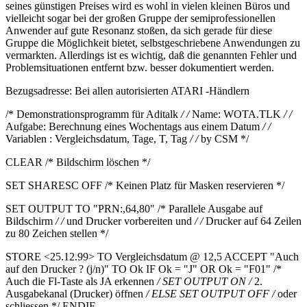
seines günstigen Preises wird es wohl in vielen kleinen Büros und
vielleicht sogar bei der großen Gruppe der semiprofessionellen
Anwender auf gute Resonanz stoßen, da sich gerade für diese
Gruppe die Möglichkeit bietet, selbstgeschriebene Anwendungen zu
vermarkten. Allerdings ist es wichtig, daß die genannten Fehler und
Problemsituationen entfernt bzw. besser dokumentiert werden.
Bezugsadresse: Bei allen autorisierten ATARI -Händlern
/* Demonstrationsprogramm für Aditalk
/ /
Name: WOTA.TLK
/ /
Aufgabe: Berechnung eines Wochentags aus einem Datum
/ /
Variablen : Vergleichsdatum, Tage, T, Tag
/ /
by CSM */
CLEAR /* Bildschirm löschen */
SET SHARESC OFF /* Keinen Platz für Masken reservieren */
SET OUTPUT TO "PRN:,64,80" /* Parallele Ausgabe auf
Bildschirm
/ /
und Drucker vorbereiten und
/ /
Drucker auf 64 Zeilen
zu 80 Zeichen stellen */
STORE <25.12.99> TO Vergleichsdatum @ 12,5 ACCEPT "Auch
auf den Drucker ? (j/n)" TO Ok IF Ok = "J" OR Ok = "F01" /*
Auch die Fl-Taste als JA erkennen
/ SET OUTPUT ON /
2.
Ausgabekanal (Drucker) öffnen
/ ELSE SET OUTPUT OFF /
oder
schliessen */ ENDIF