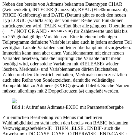
Neben den bereits von Adimens bekannten Datentypen CHAR
(Zeichenkette), INTEGER (Ganzzahl), REAL (Fließkommazahl),
PRICE (Geldbetrag) und DATE (Datum) gibt es noch den neuen
Typ LOGIC (wahr/falsch), der von einer Reihe von Funktionen
zurückgegeben wird. TALK verfügt über alle gängigen Operationen
(- + * / NOT OR AND ‹‹=>>= ‹> =) für Zahlenwerte und läßt bis
zu 255 global gültige Variablen zu. Eine in einem beliebigen
Teilprogramm definierte Variable ist also auch in jedem anderen Teil
verfügbar. Lokale Variablen sind leider überhaupt nicht vorgesehen.
Immerhin kann man aber einen Variablennamen mit einer neuen
Variablen besetzen, falls die ursprüngliche Variable nicht mehr
benötigt wird, oder solche Variablen mit ‹RELEASE› wieder
löschen. Merkmals- und Variablennamen dürfen Buchstaben,
Zahlen und den Unterstrich enthalten, Merkmalsnamen zusätzlich
auch eine Reihe von Sonderzeichen, damit die vollständige
Kompatibilität zu Adimens (EXEC) gewahrt bleibt. Solche Namen
müssen allerdings mit 2 Doppelkreuzen (#) eingefaßt werden.
Bild 1: Aufruf aus Adimaus-EXEC mit Parameterübergabe
Zur einfachen Bearbeitung von Menüs mit mehreren
Wahlmöglichkeiten steht neben den bereits von BASIC bekannten
Verzweigungsbefehlen‹IF.. THEN ..ELSE.. ENDIF› auch die
Anweisung ‹ DO CASE..CASE.. OTHERWISE.. END-CASE ›