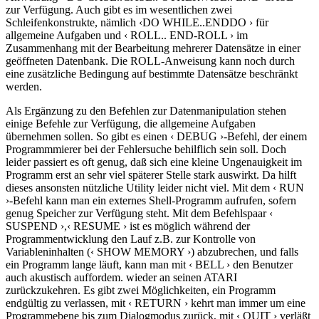
zur Verfügung. Auch gibt es im wesentlichen zwei
Schleifenkonstrukte, nämlich ‹DO WHILE..ENDDO › für
allgemeine Aufgaben und ‹ ROLL.. END-ROLL › im
Zusammenhang mit der Bearbeitung mehrerer Datensätze in einer
geöffneten Datenbank. Die ROLL-Anweisung kann noch durch
eine zusätzliche Bedingung auf bestimmte Datensätze beschränkt
werden.
Als Ergänzung zu den Befehlen zur Datenmanipulation stehen
einige Befehle zur Verfügung, die allgemeine Aufgaben
übernehmen sollen. So gibt es einen ‹ DEBUG ›-Befehl, der einem
Programmmierer bei der Fehlersuche behilflich sein soll. Doch
leider passiert es oft genug, daß sich eine kleine Ungenauigkeit im
Programm erst an sehr viel späterer Stelle stark auswirkt. Da hilft
dieses ansonsten nützliche Utility leider nicht viel. Mit dem ‹ RUN
›-Befehl kann man ein externes Shell-Programm aufrufen, sofern
genug Speicher zur Verfügung steht. Mit dem Befehlspaar ‹
SUSPEND ›,‹ RESUME › ist es möglich während der
Programmentwicklung den Lauf z.B. zur Kontrolle von
Variableninhalten (‹ SHOW MEMORY ›) abzubrechen, und falls
ein Programm lange läuft, kann man mit ‹ BELL › den Benutzer
auch akustisch auffordem. wieder an seinen ATARI
zurückzukehren. Es gibt zwei Möglichkeiten, ein Programm
endgültig zu verlassen, mit ‹ RETURN › kehrt man immer um eine
Programmebene bis zum Dialogmodus zurück, mit ‹ QUIT › verläßt