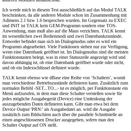
Ich werde mich in diesem Test ausschließlich auf das Modul TALK
beschränken, da alle anderen Module schon im Zusammenhang mit
Adimens 2.1 bzw 1.6 besprochen wurden. Im Gegensatz zu EXEC
und INIT ist TALK kein GEM-Programm sondern eine TOS-
Anwendung, man muß also auf die Maus verzichten. TALK kennt
im wesentlichen zwei Bedienmodi und zwei Datenbankzustände.
Entweder befindet man sich im Dialogmodus oder es wird ein
Programm abgearbeitet. Viele Funktionen stehen nur zur Verfügung,
wenn eine Datenbank geöffnet ist. Im Dialogmodus sind die meisten
Funktionstasten belegt, was in einer Statuszeile angezeigt wird und
davon abhängig ist, ob eine Datenbank geöffnet wurde oder nicht,
und ob ein Indexschlüssel definiert wurde.
TALK kennt ebenso wie dBase eine Reihe von ‘Schaltern’, womit
man verschiedene Betriebszustände definieren kann. Zusätzlich zum
normalen Befehl ‹SET...TO...› ist es möglich, per Funktionstaste ein
Menü aufzurufen, in dem man diese Schalter verstellen sowie für
jedes mögliche Ausgabegerät (Device) eine Umlenkung der
auszugebenden Daten definieren kann. Gibt man etwa bei dem
Device
Output
'PRN:' als Ausgabedatei an. wird die Ausgabe
zusätzlich zum Bildschirm auch über die parallele Schnittstelle an
einen angeschlossenen Drucker ausgegeben, sofern man den
Schalter
Output
auf ON stellt.