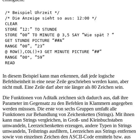
/* Beispiel Uhrzeit */

/* Die Anzeige sieht so aus: 12:00 */ 

CLEAR

STORE “12:” TO STUNDE 

STORE “00” TO MINUTE @ 3,5 SAY “Wie spät ? “

GET STUNDE PICTURE “##A”

RANGE “00”, “23”

@ ROW(),COL()+3 GET MINUTE PICTURE “##”

RANGE “00", “59”

In diesem Beispiel kann man erkennen, daß jede logische
Befehlseinheit in eine neue Zeile geschrieben werden kann, aber
nicht muß. Eine Zeile darf aber nie länger als 80 Zeichen sein.
Die Funktionen von Aditalk zeichnen sich dadurch aus, daß ihre
Parameter im Gegensatz zu den Befehlen in Klammern angegeben
werden müsssen. Die erste von sechs Gruppen umfaßt alle
Funktionen zur Behandlung von Zeichenketten (Strings). Mit ihnen
kann man Strings vergleichen, in Groß- und Kleinbuchstaben
umwandeln, Leerzeichenketten erzeugen, andere Typen in Strings
umwandeln, Teilstrings ausfiltern, Leerzeichen aus Strings entfernen
sowie von einzelnen Zeichen den ASCII-Code ermitteln bzw. aus