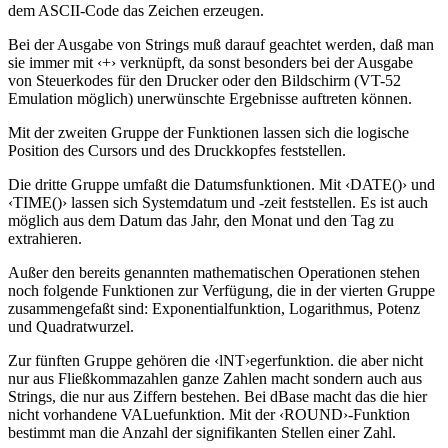
dem ASCII-Code das Zeichen erzeugen.
Bei der Ausgabe von Strings muß darauf geachtet werden, daß man
sie immer mit ‹+› verknüpft, da sonst besonders bei der Ausgabe
von Steuerkodes für den Drucker oder den Bildschirm (VT-52
Emulation möglich) unerwünschte Ergebnisse auftreten können.
Mit der zweiten Gruppe der Funktionen lassen sich die logische
Position des Cursors und des Druckkopfes feststellen.
Die dritte Gruppe umfaßt die Datumsfunktionen. Mit ‹DATE()› und
‹TIME()› lassen sich Systemdatum und -zeit feststellen. Es ist auch
möglich aus dem Datum das Jahr, den Monat und den Tag zu
extrahieren.
Außer den bereits genannten mathematischen Operationen stehen
noch folgende Funktionen zur Verfügung, die in der vierten Gruppe
zusammengefaßt sind: Exponentialfunktion, Logarithmus, Potenz
und Quadratwurzel.
Zur fünften Gruppe gehören die ‹lNT›egerfunktion. die aber nicht
nur aus Fließkommazahlen ganze Zahlen macht sondern auch aus
Strings, die nur aus Ziffern bestehen. Bei dBase macht das die hier
nicht vorhandene VALuefunktion. Mit der ‹ROUND›-Funktion
bestimmt man die Anzahl der signifikanten Stellen einer Zahl.