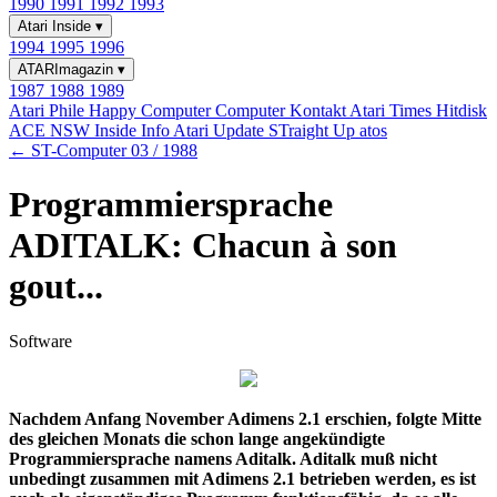
1990
1991
1992
1993
Atari Inside
▾
1994
1995
1996
ATARImagazin
▾
1987
1988
1989
Atari Phile
Happy Computer
Computer Kontakt
Atari Times
Hitdisk
ACE NSW Inside Info
Atari Update
STraight Up
atos
← ST-Computer 03 / 1988
Programmiersprache
ADITALK: Chacun à son
gout...
Software
Nachdem Anfang November Adimens 2.1 erschien, folgte Mitte
des gleichen Monats die schon lange angekündigte
Programmiersprache namens Aditalk. Aditalk muß nicht
unbedingt zusammen mit Adimens 2.1 betrieben werden, es ist