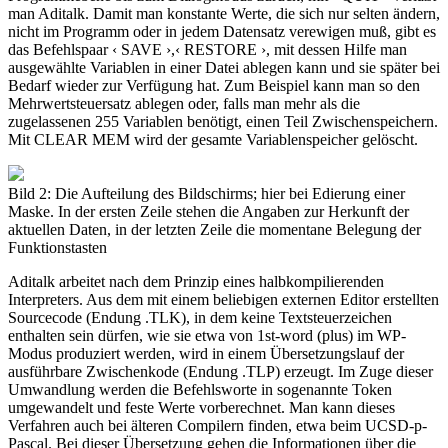
man Aditalk. Damit man konstante Werte, die sich nur selten ändern,
nicht im Programm oder in jedem Datensatz verewigen muß, gibt es
das Befehlspaar ‹ SAVE ›,‹ RESTORE ›, mit dessen Hilfe man
ausgewählte Variablen in einer Datei ablegen kann und sie später bei
Bedarf wieder zur Verfügung hat. Zum Beispiel kann man so den
Mehrwertsteuersatz ablegen oder, falls man mehr als die
zugelassenen 255 Variablen benötigt, einen Teil Zwischenspeichern.
Mit CLEAR MEM wird der gesamte Variablenspeicher gelöscht.
Bild 2: Die Aufteilung des Bildschirms; hier bei Edierung einer
Maske. In der ersten Zeile stehen die Angaben zur Herkunft der
aktuellen Daten, in der letzten Zeile die momentane Belegung der
Funktionstasten
Aditalk arbeitet nach dem Prinzip eines halbkompilierenden
Interpreters. Aus dem mit einem beliebigen externen Editor erstellten
Sourcecode (Endung .TLK), in dem keine Textsteuerzeichen
enthalten sein dürfen, wie sie etwa von 1st-word (plus) im WP-
Modus produziert werden, wird in einem Übersetzungslauf der
ausführbare Zwischenkode (Endung .TLP) erzeugt. Im Zuge dieser
Umwandlung werden die Befehlsworte in sogenannte Token
umgewandelt und feste Werte vorberechnet. Man kann dieses
Verfahren auch bei älteren Compilern finden, etwa beim UCSD-p-
Pascal. Bei dieser Übersetzung gehen die Informationen über die