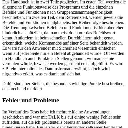
Das Handbuch ist in zwei Teile gegliedert. Im ersten Teil werden die
allgemeine Funktionsweise des Programms und die einzelnen
Befehle und Funktionen nach Gruppenzusammengehörigkeit
beschrieben. Im zweiten Teil, dem Referenzteil, werden jeweils die
Befehle und Funktionen in alphabetischer Reihenfolge beschrieben.
Die Trennung zwischen Befehlen und Funktionen ist hier aber eher
hinderlich als nützlich, da man meist doch nur das Befehlswort
kennt. Außerdem ist beim schnellen Durchblättern nicht genau
erkenntlich, welche Kommandos auf einer Seite behandelt werden.
Es wäre für den Anwender mit Sicherheit wesentlich einfacher,
wenn auf jeder Seite nur ein Befehl abgehandelt würde. Oft werden
im Handbuch auch Punkte an Stellen genannt, wo man sie nie
vermuten würde, bzw. sie werden gar nicht erst aufgeführt. Es wird
z.B. ein internationales Datumsformat erwähnt, jedoch wird
nirgendwo erkärt, was es damit auf sich hat.
Dafür sind aber Stellen, die besonders wichtige Punkte beschreiben,
entsprechend markiert.
Fehler und Probleme
Im Verlauf des Tests habe ich mehrere kleine Anwendungen
geschrieben und war mit TALK bis auf einige wenige Fehler sehr
zufrieden, auf die ich größtenteils bereits an anderer Stelle
hingewiesen habe. Ein letzter, ganz besonders seltsamer Fehler trat