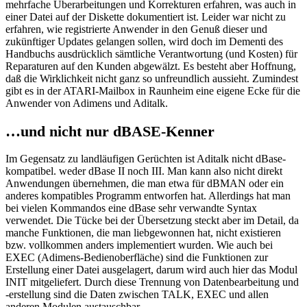
mehrfache Überarbeitungen und Korrekturen erfahren, was auch in
einer Datei auf der Diskette dokumentiert ist. Leider war nicht zu
erfahren, wie registrierte Anwender in den Genuß dieser und
zukünftiger Updates gelangen sollen, wird doch im Dementi des
Handbuchs ausdrücklich sämtliche Verantwortung (und Kosten) für
Reparaturen auf den Kunden abgewälzt. Es besteht aber Hoffnung,
daß die Wirklichkeit nicht ganz so unfreundlich aussieht. Zumindest
gibt es in der ATARI-Mailbox in Raunheim eine eigene Ecke für die
Anwender von Adimens und Aditalk.
…und nicht nur dBASE-Kenner
Im Gegensatz zu landläufigen Gerüchten ist Aditalk nicht dBase-
kompatibel. weder dBase II noch III. Man kann also nicht direkt
Anwendungen übernehmen, die man etwa für dBMAN oder ein
anderes kompatibles Programm entworfen hat. Allerdings hat man
bei vielen Kommandos eine dBase sehr verwandte Syntax
verwendet. Die Tücke bei der Übersetzung steckt aber im Detail, da
manche Funktionen, die man liebgewonnen hat, nicht existieren
bzw. vollkommen anders implementiert wurden. Wie auch bei
EXEC (Adimens-Bedienoberfläche) sind die Funktionen zur
Erstellung einer Datei ausgelagert, darum wird auch hier das Modul
INIT mitgeliefert. Durch diese Trennung von Datenbearbeitung und
-erstellung sind die Daten zwischen TALK, EXEC und allen
anderen Modulen austauschbar.