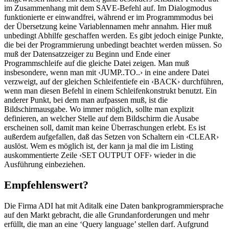
im Zusammenhang mit dem SAVE-Befehl auf. Im Dialogmodus
funktionierte er einwandfrei, während er im Programmmodus bei
der Übersetzung keine Variablennamen mehr annahm. Hier muß
unbedingt Abhilfe geschaffen werden. Es gibt jedoch einige Punkte,
die bei der Programmierung unbedingt beachtet werden müssen. So
muß der Datensatzzeiger zu Beginn und Ende einer
Programmschleife auf die gleiche Datei zeigen. Man muß
insbesondere, wenn man mit ‹JUMP..TO..› in eine andere Datei
verzweigt, auf der gleichen Schleifentiefe ein ‹BACK› durchführen,
wenn man diesen Befehl in einem Schleifenkonstrukt benutzt. Ein
anderer Punkt, bei dem man aufpassen muß, ist die
Bildschirmausgabe. Wo immer möglich, sollte man explizit
definieren, an welcher Stelle auf dem Bildschirm die Ausabe
erscheinen soll, damit man keine Überraschungen erlebt. Es ist
außerdem aufgefallen, daß das Setzen von Schaltern ein ‹CLEAR›
auslöst. Wem es möglich ist, der kann ja mal die im Listing
auskommentierte Zeile ‹SET OUTPUT OFF› wieder in die
Ausführung einbeziehen.
Empfehlenswert?
Die Firma ADI hat mit Aditalk eine Daten bankprogrammiersprache
auf den Markt gebracht, die alle Grundanforderungen und mehr
erfüllt, die man an eine ‘Query language’ stellen darf. Aufgrund