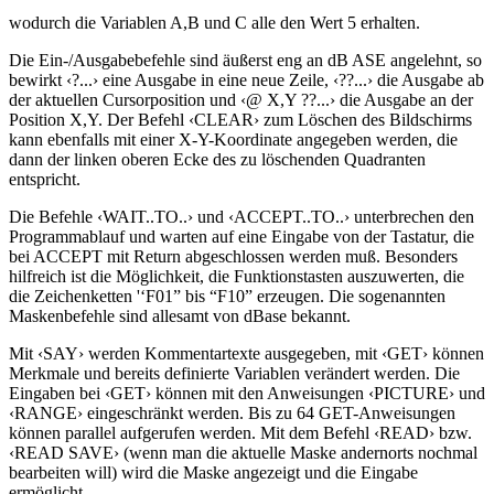
wodurch die Variablen A,B und C alle den Wert 5 erhalten.
Die Ein-/Ausgabebefehle sind äußerst eng an dB ASE angelehnt, so
bewirkt ‹?...› eine Ausgabe in eine neue Zeile, ‹??...› die Ausgabe ab
der aktuellen Cursorposition und ‹@ X,Y ??...› die Ausgabe an der
Position X,Y. Der Befehl ‹CLEAR› zum Löschen des Bildschirms
kann ebenfalls mit einer X-Y-Koordinate angegeben werden, die
dann der linken oberen Ecke des zu löschenden Quadranten
entspricht.
Die Befehle ‹WAIT..TO..› und ‹ACCEPT..TO..› unterbrechen den
Programmablauf und warten auf eine Eingabe von der Tastatur, die
bei ACCEPT mit Return abgeschlossen werden muß. Besonders
hilfreich ist die Möglichkeit, die Funktionstasten auszuwerten, die
die Zeichenketten '‘F01” bis “F10” erzeugen. Die sogenannten
Maskenbefehle sind allesamt von dBase bekannt.
Mit ‹SAY› werden Kommentartexte ausgegeben, mit ‹GET› können
Merkmale und bereits definierte Variablen verändert werden. Die
Eingaben bei ‹GET› können mit den Anweisungen ‹PICTURE› und
‹RANGE› eingeschränkt werden. Bis zu 64 GET-Anweisungen
können parallel aufgerufen werden. Mit dem Befehl ‹READ› bzw.
‹READ SAVE› (wenn man die aktuelle Maske andernorts nochmal
bearbeiten will) wird die Maske angezeigt und die Eingabe
ermöglicht.