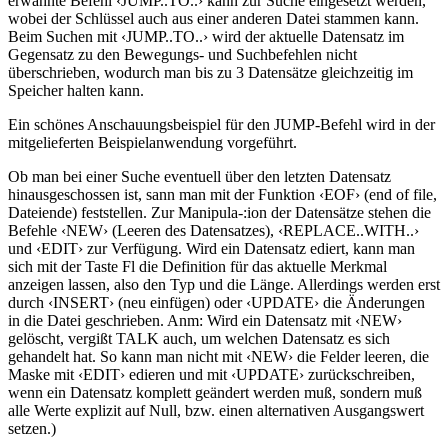
erwähnte Befehl ‹JUMP..TO..› kann zur Suche eingesetzt werden,
wobei der Schlüssel auch aus einer anderen Datei stammen kann.
Beim Suchen mit ‹JUMP..TO..› wird der aktuelle Datensatz im
Gegensatz zu den Bewegungs- und Suchbefehlen nicht
überschrieben, wodurch man bis zu 3 Datensätze gleichzeitig im
Speicher halten kann.
Ein schönes Anschauungsbeispiel für den JUMP-Befehl wird in der
mitgelieferten Beispielanwendung vorgeführt.
Ob man bei einer Suche eventuell über den letzten Datensatz
hinausgeschossen ist, sann man mit der Funktion ‹EOF› (end of file,
Dateiende) feststellen. Zur Manipula-:ion der Datensätze stehen die
Befehle ‹NEW› (Leeren des Datensatzes), ‹REPLACE..WITH..›
und ‹EDIT› zur Verfügung. Wird ein Datensatz ediert, kann man
sich mit der Taste Fl die Definition für das aktuelle Merkmal
anzeigen lassen, also den Typ und die Länge. Allerdings werden erst
durch ‹INSERT› (neu einfügen) oder ‹UPDATE› die Änderungen
in die Datei geschrieben. Anm: Wird ein Datensatz mit ‹NEW›
gelöscht, vergißt TALK auch, um welchen Datensatz es sich
gehandelt hat. So kann man nicht mit ‹NEW› die Felder leeren, die
Maske mit ‹EDIT› edieren und mit ‹UPDATE› zurückschreiben,
wenn ein Datensatz komplett geändert werden muß, sondern muß
alle Werte explizit auf Null, bzw. einen alternativen Ausgangswert
setzen.)