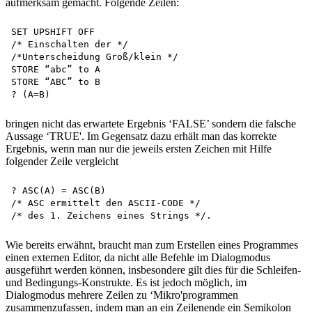
aufmerksam gemacht. Folgende Zeilen:
SET UPSHIFT OFF 

/* Einschalten der */

/*Unterscheidung Groß/klein */ 

STORE “abc” to A 

STORE “ABC” to B 

bringen nicht das erwartete Ergebnis ‘FALSE’ sondern die falsche
Aussage ‘TRUE'. Im Gegensatz dazu erhält man das korrekte
Ergebnis, wenn man nur die jeweils ersten Zeichen mit Hilfe
folgender Zeile vergleicht
? ASC(A) = ASC(B)

/* ASC ermittelt den ASCII-CODE */ 

Wie bereits erwähnt, braucht man zum Erstellen eines Programmes
einen externen Editor, da nicht alle Befehle im Dialogmodus
ausgeführt werden können, insbesondere gilt dies für die Schleifen-
und Bedingungs-Konstrukte. Es ist jedoch möglich, im
Dialogmodus mehrere Zeilen zu ‘Mikro'programmen
zusammenzufassen, indem man an ein Zeilenende ein Semikolon