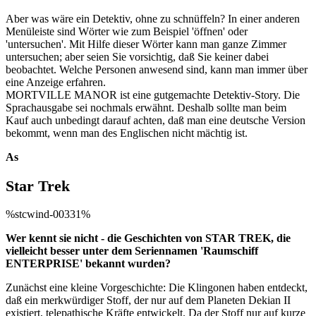
Aber was wäre ein Detektiv, ohne zu schnüffeln? In einer anderen
Menüleiste sind Wörter wie zum Beispiel 'öffnen' oder
'untersuchen'. Mit Hilfe dieser Wörter kann man ganze Zimmer
untersuchen; aber seien Sie vorsichtig, daß Sie keiner dabei
beobachtet. Welche Personen anwesend sind, kann man immer über
eine Anzeige erfahren.
MORTVILLE MANOR ist eine gutgemachte Detektiv-Story. Die
Sprachausgabe sei nochmals erwähnt. Deshalb sollte man beim
Kauf auch unbedingt darauf achten, daß man eine deutsche Version
bekommt, wenn man des Englischen nicht mächtig ist.
As
Star Trek
%stcwind-00331%
Wer kennt sie nicht - die Geschichten von STAR TREK, die
vielleicht besser unter dem Seriennamen 'Raumschiff
ENTERPRISE' bekannt wurden?
Zunächst eine kleine Vorgeschichte: Die Klingonen haben entdeckt,
daß ein merkwürdiger Stoff, der nur auf dem Planeten Dekian II
existiert, telepathische Kräfte entwickelt. Da der Stoff nur auf kurze