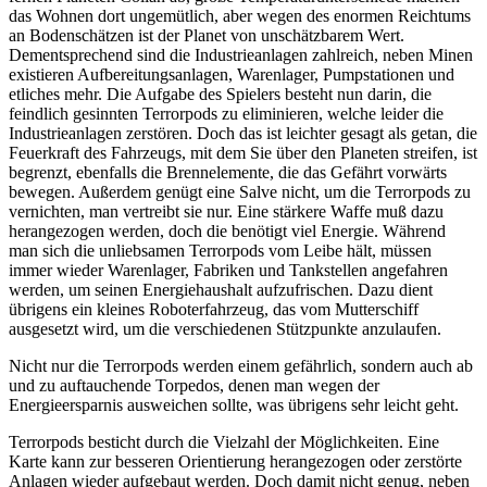
das Wohnen dort ungemütlich, aber wegen des enormen Reichtums
an Bodenschätzen ist der Planet von unschätzbarem Wert.
Dementsprechend sind die Industrieanlagen zahlreich, neben Minen
existieren Aufbereitungsanlagen, Warenlager, Pumpstationen und
etliches mehr. Die Aufgabe des Spielers besteht nun darin, die
feindlich gesinnten Terrorpods zu eliminieren, welche leider die
Industrieanlagen zerstören. Doch das ist leichter gesagt als getan, die
Feuerkraft des Fahrzeugs, mit dem Sie über den Planeten streifen, ist
begrenzt, ebenfalls die Brennelemente, die das Gefährt vorwärts
bewegen. Außerdem genügt eine Salve nicht, um die Terrorpods zu
vernichten, man vertreibt sie nur. Eine stärkere Waffe muß dazu
herangezogen werden, doch die benötigt viel Energie. Während
man sich die unliebsamen Terrorpods vom Leibe hält, müssen
immer wieder Warenlager, Fabriken und Tankstellen angefahren
werden, um seinen Energiehaushalt aufzufrischen. Dazu dient
übrigens ein kleines Roboterfahrzeug, das vom Mutterschiff
ausgesetzt wird, um die verschiedenen Stützpunkte anzulaufen.
Nicht nur die Terrorpods werden einem gefährlich, sondern auch ab
und zu auftauchende Torpedos, denen man wegen der
Energieersparnis ausweichen sollte, was übrigens sehr leicht geht.
Terrorpods besticht durch die Vielzahl der Möglichkeiten. Eine
Karte kann zur besseren Orientierung herangezogen oder zerstörte
Anlagen wieder aufgebaut werden. Doch damit nicht genug, neben