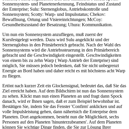
Sonnensystem- und Planetenerkennung, Feindstatus und Zustand
der Enterprise; Sulu: Sternenglobus, Antriebskontrolle und
Sonnensystem; Scotty: Warp- und Impulsstatus; Chekov:
Bewaffnung, Ortung und Visiereinrichtungen; McCoy:
Gesundheitszustand der Besatzung; Uhura: Kommunikation.
Um nun ein Sonnensystem anzufliegen, muß zuerst der
Kursfestgelegt werden. Dazu wird Sulu angeklickt und der
Sternenglobus in den Primärbereich gebracht. Nach der Wahl des
Sonnensystems wird die Antriebssteuerung in den Primärbereich
gebracht und die Geschwindigkeit eingestellt. Geschwindigkeiten
von einem bis zu zehn Warp ( Warp Antrieb der Entetprise) sind
möglich, Sie müssen jedoch bedenken, daß Sie nicht unbegrenzt
Energie an Bord haben und daher reicht es mit höchstens acht Warp
zu fliegen.
Ertönt nach kurzer Zeit ein Glockensignal, bedeutet das, daß Sie das
Ziel erreicht haben. Auf dem Bildschirm ist nun das Sonnensystem
zu sehen. Klickt man nun einen Planeten an und fragt dann Spock
danach, wird er Ihnen sagen, daß er zum Beispiel bewohnbar ist.
Bestätigen Sie, indem Sie das Fenster 'Confirm' anklicken und auf
volle Impulsleistung gehen, dann nähertsich die Enterprise dem
Planeten. Dort angekommen, besteht nun die Möglichkeit, sechs
Personen auf den Planeten 'hinunterzubeamen'. Auf dem Planeten
können Sie wichtige Dinge finden, die Sie zur Lösung Ihrer