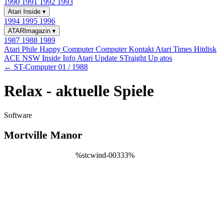
1990
1991
1992
1993
Atari Inside
▾
1994
1995
1996
ATARImagazin
▾
1987
1988
1989
Atari Phile
Happy Computer
Computer Kontakt
Atari Times
Hitdisk
ACE NSW Inside Info
Atari Update
STraight Up
atos
← ST-Computer 01 / 1988
Relax - aktuelle Spiele
Software
Mortville Manor
%stcwind-00333%