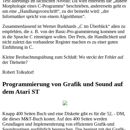
Text allerdings im fachlichen Niveau: Da wird einerseits die „äußere
Morphologie eines C-Programms“ beschrieben, andererseits geht es
um eine „Handlungsvorschrift“, zu der bemerkt wird: „der
Informatiker spricht von einem Algorithmus“.
Zusammenfassend ist Werner Burkhards „C im Überblick“ allen zu
empfehlen, die z. B. von der Basic-Pro-grammierung kommen und
in die Sprache C einsteigen wollen. Der Preis, die Handlichkeit und
nicht zuletzt das vorhandene Register machen es zu einer guten
Einführung in C.
Kleine Beobachtungsübung zum Schluß: Wo steckt der Fehler auf
der Titelseite?
Robert Tolksdorf
Programmierung von Grafik und Sound auf
dem Atari ST
Knapp 400 Seiten Buch und eine Diskette gibt es für die 52, - DM,
die dieses M&T-Buch kostet. Auf den 400 Seiten werden
Grundlagen und Implementierung von effizienten Grafik-und
Soundroutinen ausführlich besprochen. Das beginnt mit der Grafik-