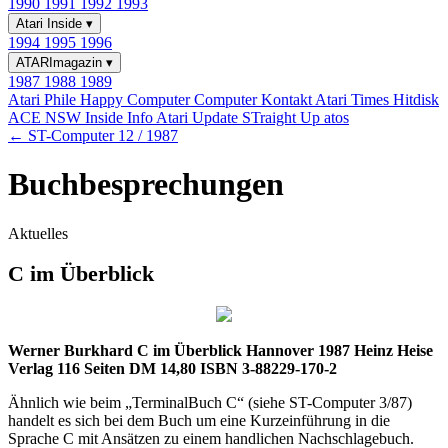
1990
1991
1992
1993
Atari Inside
▾
1994
1995
1996
ATARImagazin
▾
1987
1988
1989
Atari Phile
Happy Computer
Computer Kontakt
Atari Times
Hitdisk
ACE NSW Inside Info
Atari Update
STraight Up
atos
← ST-Computer 12 / 1987
Buchbesprechungen
Aktuelles
C im Überblick
Werner Burkhard C im Überblick Hannover 1987 Heinz Heise
Verlag 116 Seiten DM 14,80 ISBN 3-88229-170-2
Ähnlich wie beim „TerminalBuch C“ (siehe ST-Computer 3/87)
handelt es sich bei dem Buch um eine Kurzeinführung in die
Sprache C mit Ansätzen zu einem handlichen Nachschlagebuch.