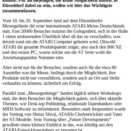
konnte. Für all diejenigen, die keine Möglichkeit hatten, in
Düsseldorf dabei zu sein, wollen wir hier das Wichtigste
zusammenfassen.
Vom 18. bis 20. September fand auf dem Düsseldorfer
Messegelände die erste internationale ATARI-Messe Deutschlands
statt. Fast 20000 Besucher nutzten die Gelegenheit, sich in der Halle
1 einen umfassenden Überblick über all das zu verschaffen, was
derzeit rund um die ATARI Computer geboten wird. Obwohl
ATARI die gesamte Produktpalette zeigte, also auch den 800 XE
und den neuen PC, waren solche um die ST Serie wohl die
Anziehungspunkte Nummer eins.
Aber nicht nur für die Besucher, sondern auch für die etwa 80
Aussteller war die Messe, bedingt durch die Möglichkeit, ihre
Produkte nicht nur vorzuführen, sondern auch an Ort und Stelle
verkaufen zu können, sicherlich ein Erfolg.
Parallel zum „Messegedränge“ fanden täglich sieben Workshops
statt, die dem Besucher die Möglichkeit gaben, sich über aktuelle
Themen, wie Desk-top Publishing, relationale Datenbanken oder
MIDI-Software zu informieren. Besonders stark frequentiert wurde
der Vortrag von Shiraz Shivji, ATARIs Chefentwickler und Vater
der ST-Modelle. Sein Vortrag über „Future Developments“
gewährte einen kleinen Einblick in das, was künftig aus den
ATARI-Entwicklungslabors zu erwarten ist.