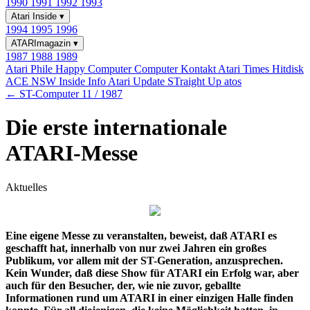
1990
1991
1992
1993
Atari Inside
▾
1994
1995
1996
ATARImagazin
▾
1987
1988
1989
Atari Phile
Happy Computer
Computer Kontakt
Atari Times
Hitdisk
ACE NSW Inside Info
Atari Update
STraight Up
atos
← ST-Computer 11 / 1987
Die erste internationale
ATARI-Messe
Aktuelles
Eine eigene Messe zu veranstalten, beweist, daß ATARI es
geschafft hat, innerhalb von nur zwei Jahren ein großes
Publikum, vor allem mit der ST-Generation, anzusprechen.
Kein Wunder, daß diese Show für ATARI ein Erfolg war, aber
auch für den Besucher, der, wie nie zuvor, geballte
Informationen rund um ATARI in einer einzigen Halle finden