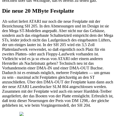
berichten über das Wichtigste, das es bereits zu sehen gab.
Die neue 20 MByte Festplatte
Ab sofort liefert ATARI nur noch die neue Festplatte mit der
Bezeichnung SH 205. In den Abmessungen und im Design ist sie
den Mega ST-Modellen angepaßt. Aber nicht nur das Gehäuse,
sondern auch das eingebaute Schaltnetzteil entspricht dem der Mega
STs, leider jedoch nicht das Laufgeräusch des eingebauten Lüfters,
der um einiges lauter ist. In der SH 205 wird ein 3,5 Zoll
Plattenlaufwerk verwendet, so daß eigentlich noch Platz für ein
zweites Platten- oder auch Floppy-Laufwerk vorhanden ist.
Vielleicht wird es ja so etwas von ATARI oder einem anderen
Hersteller als Nachrüstsatz geben? Technisch neu ist das
Vorhandensein einer DMA-IN und einer DMA-OUT Buchse.
Dadurch ist es erstmals möglich, mehrere Festplatten — um genau
zu sein - maximal acht Festplatten gleichzeitig an den ST
anzuschließen. Über den DMA-OUT der Festplatte kann dann auch
der neue ATARI Laserdrucker SLM 804 angeschlossen werden.
Zusammen mit der Festplatte wird auch ein neuer Harddisk-Treiber
ausgeliefert, der das Booten von der Platte ermöglicht. Erfreulich ist,
daß trotz dieser Neuerungen der Preis von DM 1298,- der gleiche
geblieben ist, wie beim Vorgängermodell, der SH 204.