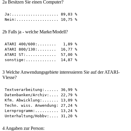
2a Besitzen Sie einen Computer?
Ja:.................... 89,03 %

2b Falls ja - welche Marke/Modell?
ATARI 400/600:........   1,89 %

ATARI 800/130:........  16,77 %

ATARI ST:.............  57,00 %

3 Welche Anwendungsgebiete interessieren Sie auf der ATARI-
Vlesse?
Textverarbeitung:...... 36,99 %

Datenbanken/Archiv:.... 22,79 %

Kfm. Abwicklung:....... 13,09 %

Techn. wiss. Anwendung: 27,24 %

Lernprogramm:.......... 13,24 %

4 Angaben zur Person: