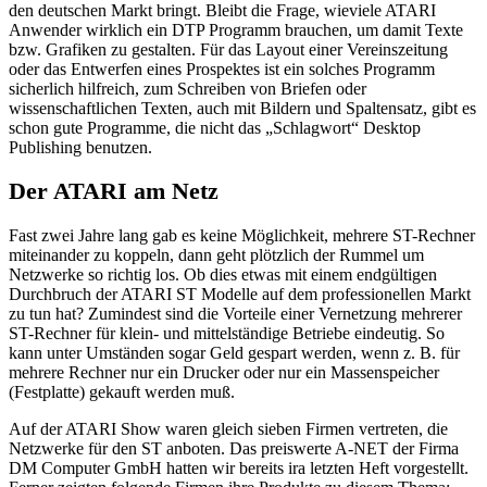
den deutschen Markt bringt. Bleibt die Frage, wieviele ATARI
Anwender wirklich ein DTP Programm brauchen, um damit Texte
bzw. Grafiken zu gestalten. Für das Layout einer Vereinszeitung
oder das Entwerfen eines Prospektes ist ein solches Programm
sicherlich hilfreich, zum Schreiben von Briefen oder
wissenschaftlichen Texten, auch mit Bildern und Spaltensatz, gibt es
schon gute Programme, die nicht das „Schlagwort“ Desktop
Publishing benutzen.
Der ATARI am Netz
Fast zwei Jahre lang gab es keine Möglichkeit, mehrere ST-Rechner
miteinander zu koppeln, dann geht plötzlich der Rummel um
Netzwerke so richtig los. Ob dies etwas mit einem endgültigen
Durchbruch der ATARI ST Modelle auf dem professionellen Markt
zu tun hat? Zumindest sind die Vorteile einer Vernetzung mehrerer
ST-Rechner für klein- und mittelständige Betriebe eindeutig. So
kann unter Umständen sogar Geld gespart werden, wenn z. B. für
mehrere Rechner nur ein Drucker oder nur ein Massenspeicher
(Festplatte) gekauft werden muß.
Auf der ATARI Show waren gleich sieben Firmen vertreten, die
Netzwerke für den ST anboten. Das preiswerte A-NET der Firma
DM Computer GmbH hatten wir bereits ira letzten Heft vorgestellt.