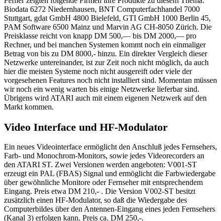
Ferner zeigten folgende Firmen ihre Produkte zu diesem Thema:
Biodata 6272 Niedernhausen, BNT Computerfachhandel 7000
Stuttgart, gdat GmbH 4800 Bielefeld, GTI GmbH 1000 Berlin 45,
PAM Software 6500 Mainz und Marvin AG CH-8050 Zürich. Die
Preisklasse reicht von knapp DM 500,— bis DM 2000,— pro
Rechner, und bei manchen Systemen kommt noch ein einmaliger
Betrag von bis zu DM 8000,- hinzu. Ein direkter Vergleich dieser
Netzwerke untereinander, ist zur Zeit noch nicht möglich, da auch
hier die meisten Systeme noch nicht ausgereift oder viele der
vorgesehenen Features noch nicht installiert sind. Momentan müssen
wir noch ein wenig warten bis einige Netzwerke lieferbar sind.
Übrigens wird ATARI auch mit einem eigenen Netzwerk auf den
Markt kommen.
Video Interface und HF-Modulator
Ein neues Videointerface ermöglicht den Anschluß jedes Fernsehers,
Farb- und Monochrom-Monitors, sowie jedes Videorecorders an
den ATARI ST. Zwei Versionen werden angeboten: V001-ST
erzeugt ein PAL (FBAS) Signal und ermöglicht die Farbwiedergabe
über gewöhnliche Monitore oder Fernseher mit entsprechendem
Eingang. Preis etwa DM 210,- . Die Version V002-ST besitzt
zusätzlich einen HF-Modulator, so daß die Wiedergabe des
Computerbildes über den Antennen-Eingang eines jeden Fernsehers
(Kanal 3) erfolgen kann. Preis ca. DM 250,-.