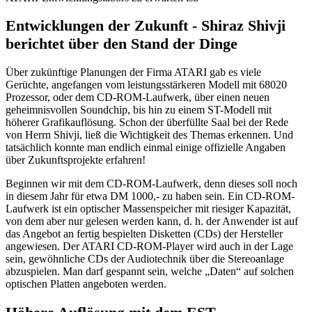
Entwicklungen der Zukunft - Shiraz Shivji
berichtet über den Stand der Dinge
Über zukünftige Planungen der Firma ATARI gab es viele
Gerüchte, angefangen vom leistungsstärkeren Modell mit 68020
Prozessor, oder dem CD-ROM-Laufwerk, über einen neuen
geheimnisvollen Soundchip, bis hin zu einem ST-Modell mit
höherer Grafikauflösung. Schon der überfüllte Saal bei der Rede
von Herrn Shivji, ließ die Wichtigkeit des Themas erkennen. Und
tatsächlich konnte man endlich einmal einige offizielle Angaben
über Zukunftsprojekte erfahren!
Beginnen wir mit dem CD-ROM-Laufwerk, denn dieses soll noch
in diesem Jahr für etwa DM 1000,- zu haben sein. Ein CD-ROM-
Laufwerk ist ein optischer Massenspeicher mit riesiger Kapazität,
von dem aber nur gelesen werden kann, d. h. der Anwender ist auf
das Angebot an fertig bespielten Disketten (CDs) der Hersteller
angewiesen. Der ATARI CD-ROM-Player wird auch in der Lage
sein, gewöhnliche CDs der Audiotechnik über die Stereoanlage
abzuspielen. Man darf gespannt sein, welche „Daten“ auf solchen
optischen Platten angeboten werden.