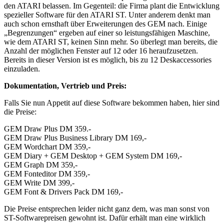
den ATARI belassen. Im Gegenteil: die Firma plant die Entwicklung
spezieller Software für den ATARI ST. Unter anderem denkt man
auch schon ernsthaft über Erweiterungen des GEM nach. Einige
„Begrenzungen“ ergeben auf einer so leistungsfähigen Maschine,
wie dem ATARI ST, keinen Sinn mehr. So überlegt man bereits, die
Anzahl der möglichen Fenster auf 12 oder 16 heraufzusetzen.
Bereits in dieser Version ist es möglich, bis zu 12 Deskaccessories
einzuladen.
Dokumentation, Vertrieb und Preis:
Falls Sie nun Appetit auf diese Software bekommen haben, hier sind
die Preise:
GEM Draw Plus DM 359.-
GEM Draw Plus Business Library DM 169,-
GEM Wordchart DM 359,-
GEM Diary + GEM Desktop + GEM System DM 169,-
GEM Graph DM 359,-
GEM Fonteditor DM 359,-
GEM Write DM 399,-
GEM Font & Drivers Pack DM 169,-
Die Preise entsprechen leider nicht ganz dem, was man sonst von
ST-Softwarepreisen gewohnt ist. Dafür erhält man eine wirklich