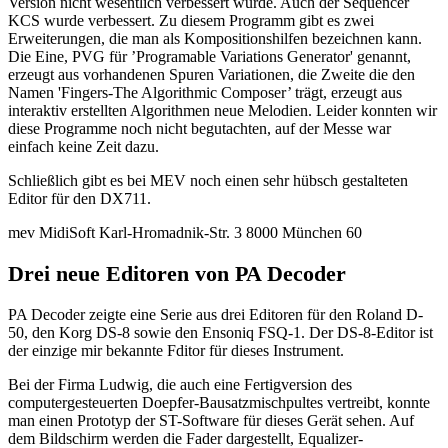
Version nicht wesentlich verbessert wurde. Auch der Sequencer
KCS wurde verbessert. Zu diesem Programm gibt es zwei
Erweiterungen, die man als Kompositionshilfen bezeichnen kann.
Die Eine, PVG für ’Programable Variations Generator' genannt,
erzeugt aus vorhandenen Spuren Variationen, die Zweite die den
Namen 'Fingers-The Algorithmic Composer’ trägt, erzeugt aus
interaktiv erstellten Algorithmen neue Melodien. Leider konnten wir
diese Programme noch nicht begutachten, auf der Messe war
einfach keine Zeit dazu.
Schließlich gibt es bei MEV noch einen sehr hübsch gestalteten
Editor für den DX711.
mev MidiSoft Karl-Hromadnik-Str. 3 8000 München 60
Drei neue Editoren von PA Decoder
PA Decoder zeigte eine Serie aus drei Editoren für den Roland D-
50, den Korg DS-8 sowie den Ensoniq FSQ-1. Der DS-8-Editor ist
der einzige mir bekannte Fditor für dieses Instrument.
Bei der Firma Ludwig, die auch eine Fertigversion des
computergesteuerten Doepfer-Bausatzmischpultes vertreibt, konnte
man einen Prototyp der ST-Software für dieses Gerät sehen. Auf
dem Bildschirm werden die Fader dargestellt, Equalizer-