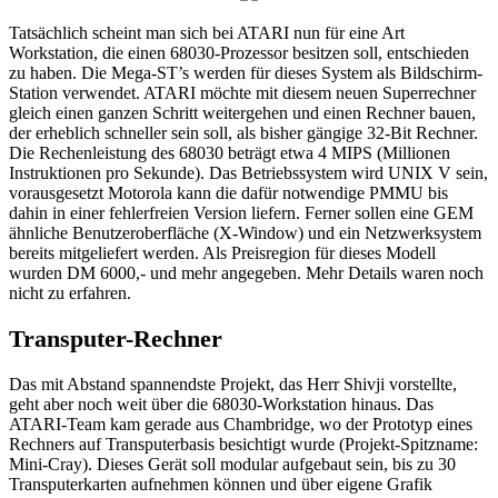
Tatsächlich scheint man sich bei ATARI nun für eine Art
Workstation, die einen 68030-Prozessor besitzen soll, entschieden
zu haben. Die Mega-ST’s werden für dieses System als Bildschirm-
Station verwendet. ATARI möchte mit diesem neuen Superrechner
gleich einen ganzen Schritt weitergehen und einen Rechner bauen,
der erheblich schneller sein soll, als bisher gängige 32-Bit Rechner.
Die Rechenleistung des 68030 beträgt etwa 4 MIPS (Millionen
Instruktionen pro Sekunde). Das Betriebssystem wird UNIX V sein,
vorausgesetzt Motorola kann die dafür notwendige PMMU bis
dahin in einer fehlerfreien Version liefern. Ferner sollen eine GEM
ähnliche Benutzeroberfläche (X-Window) und ein Netzwerksystem
bereits mitgeliefert werden. Als Preisregion für dieses Modell
wurden DM 6000,- und mehr angegeben. Mehr Details waren noch
nicht zu erfahren.
Transputer-Rechner
Das mit Abstand spannendste Projekt, das Herr Shivji vorstellte,
geht aber noch weit über die 68030-Workstation hinaus. Das
ATARI-Team kam gerade aus Chambridge, wo der Prototyp eines
Rechners auf Transputerbasis besichtigt wurde (Projekt-Spitzname:
Mini-Cray). Dieses Gerät soll modular aufgebaut sein, bis zu 30
Transputerkarten aufnehmen können und über eigene Grafik