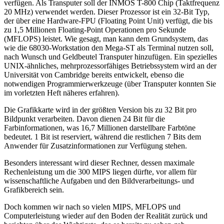
verfügen. Als Transputer soll der INMOS T-800 Chip (Taktfrequenz
20 MHz) verwendet werden. Dieser Prozessor ist ein 32-Bit Typ,
der über eine Hardware-FPU (Floating Point Unit) verfügt, die bis
zu 1,5 Millionen Floating-Point Operationen pro Sekunde
(MFLOPS) leistet. Wie gesagt, man kann dem Grundsystem, das
wie die 68030-Workstation den Mega-ST als Terminal nutzen soll,
nach Wunsch und Geldbeutel Transputer hinzufügen. Ein spezielles
UNIX-ähnliches, mehrprozessorfähiges Betriebssystem wird an der
Universität von Cambridge bereits entwickelt, ebenso die
notwendigen Programmierwerkzeuge (über Transputer konnten Sie
im vorletzten Heft näheres erfahren).
Die Grafikkarte wird in der größten Version bis zu 32 Bit pro
Bildpunkt verarbeiten. Davon dienen 24 Bit für die
Farbinformationen, was 16,7 Millionen darstellbare Farbtöne
bedeutet. 1 Bit ist reserviert, während die restlichen 7 Bits dem
Anwender für Zusatzinformationen zur Verfügung stehen.
Besonders interessant wird dieser Rechner, dessen maximale
Rechenleistung um die 300 MIPS liegen dürfte, vor allem für
wissenschaftliche Aufgaben und den Bildverarbeitungs- und
Grafikbereich sein.
Doch kommen wir nach so vielen MIPS, MFLOPS und
Computerleistung wieder auf den Boden der Realität zurück und