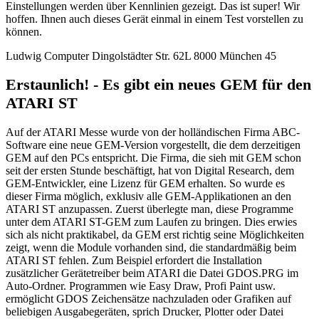
Einstellungen werden über Kennlinien gezeigt. Das ist super! Wir
hoffen. Ihnen auch dieses Gerät einmal in einem Test vorstellen zu
können.
Ludwig Computer Dingolstädter Str. 62L 8000 München 45
Erstaunlich! - Es gibt ein neues GEM für den
ATARI ST
Auf der ATARI Messe wurde von der holländischen Firma ABC-
Software eine neue GEM-Version vorgestellt, die dem derzeitigen
GEM auf den PCs entspricht. Die Firma, die sieh mit GEM schon
seit der ersten Stunde beschäftigt, hat von Digital Research, dem
GEM-Entwickler, eine Lizenz für GEM erhalten. So wurde es
dieser Firma möglich, exklusiv alle GEM-Applikationen an den
ATARI ST anzupassen. Zuerst überlegte man, diese Programme
unter dem ATARI ST-GEM zum Laufen zu bringen. Dies erwies
sich als nicht praktikabel, da GEM erst richtig seine Möglichkeiten
zeigt, wenn die Module vorhanden sind, die standardmäßig beim
ATARI ST fehlen. Zum Beispiel erfordert die Installation
zusätzlicher Gerätetreiber beim ATARI die Datei GDOS.PRG im
Auto-Ordner. Programmen wie Easy Draw, Profi Paint usw.
ermöglicht GDOS Zeichensätze nachzuladen oder Grafiken auf
beliebigen Ausgabegeräten, sprich Drucker, Plotter oder Datei