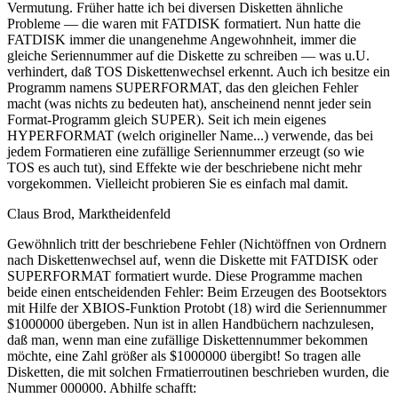
Vermutung. Früher hatte ich bei diversen Disketten ähnliche
Probleme — die waren mit FATDISK formatiert. Nun hatte die
FATDISK immer die unangenehme Angewohnheit, immer die
gleiche Seriennummer auf die Diskette zu schreiben — was u.U.
verhindert, daß TOS Diskettenwechsel erkennt. Auch ich besitze ein
Programm namens SUPERFORMAT, das den gleichen Fehler
macht (was nichts zu bedeuten hat), anscheinend nennt jeder sein
Format-Programm gleich SUPER). Seit ich mein eigenes
HYPERFORMAT (welch origineller Name...) verwende, das bei
jedem Formatieren eine zufällige Seriennummer erzeugt (so wie
TOS es auch tut), sind Effekte wie der beschriebene nicht mehr
vorgekommen. Vielleicht probieren Sie es einfach mal damit.
Claus Brod, Marktheidenfeld
Gewöhnlich tritt der beschriebene Fehler (Nichtöffnen von Ordnern
nach Diskettenwechsel auf, wenn die Diskette mit FATDISK oder
SUPERFORMAT formatiert wurde. Diese Programme machen
beide einen entscheidenden Fehler: Beim Erzeugen des Bootsektors
mit Hilfe der XBIOS-Funktion Protobt (18) wird die Seriennummer
$1000000 übergeben. Nun ist in allen Handbüchern nachzulesen,
daß man, wenn man eine zufällige Diskettennummer bekommen
möchte, eine Zahl größer als $1000000 übergibt! So tragen alle
Disketten, die mit solchen Frmatierroutinen beschrieben wurden, die
Nummer 000000. Abhilfe schafft: