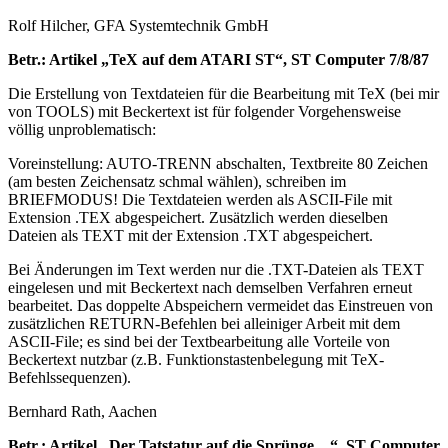
Rolf Hilcher, GFA Systemtechnik GmbH
Betr.: Artikel „TeX auf dem ATARI ST“, ST Computer 7/8/87
Die Erstellung von Textdateien für die Bearbeitung mit TeX (bei mir
von TOOLS) mit Beckertext ist für folgender Vorgehensweise
völlig unproblematisch:
Voreinstellung: AUTO-TRENN abschalten, Textbreite 80 Zeichen
(am besten Zeichensatz schmal wählen), schreiben im
BRIEFMODUS! Die Textdateien werden als ASCII-File mit
Extension .TEX abgespeichert. Zusätzlich werden dieselben
Dateien als TEXT mit der Extension .TXT abgespeichert.
Bei Änderungen im Text werden nur die .TXT-Dateien als TEXT
eingelesen und mit Beckertext nach demselben Verfahren erneut
bearbeitet. Das doppelte Abspeichern vermeidet das Einstreuen von
zusätzlichen RETURN-Befehlen bei alleiniger Arbeit mit dem
ASCII-File; es sind bei der Textbearbeitung alle Vorteile von
Beckertext nutzbar (z.B. Funktionstastenbelegung mit TeX-
Befehlssequenzen).
Bernhard Rath, Aachen
Betr.: Artikel „Der Tatstatur auf die Sprünge ...“, ST Computer