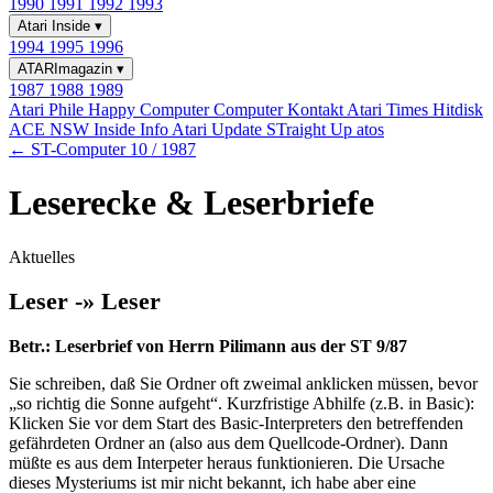
1990
1991
1992
1993
Atari Inside
▾
1994
1995
1996
ATARImagazin
▾
1987
1988
1989
Atari Phile
Happy Computer
Computer Kontakt
Atari Times
Hitdisk
ACE NSW Inside Info
Atari Update
STraight Up
atos
← ST-Computer 10 / 1987
Leserecke & Leserbriefe
Aktuelles
Leser -» Leser
Betr.: Leserbrief von Herrn Pilimann aus der ST 9/87
Sie schreiben, daß Sie Ordner oft zweimal anklicken müssen, bevor
„so richtig die Sonne aufgeht“. Kurzfristige Abhilfe (z.B. in Basic):
Klicken Sie vor dem Start des Basic-Interpreters den betreffenden
gefährdeten Ordner an (also aus dem Quellcode-Ordner). Dann
müßte es aus dem Interpeter heraus funktionieren. Die Ursache
dieses Mysteriums ist mir nicht bekannt, ich habe aber eine