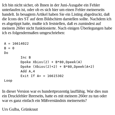
Ich bin nicht sicher, ob Ihnen in der Juni-Ausgabe ein Fehler
unterlaufen ist, oder ob es sich hier um einen Fehler meinerseits
handelt. In besagtem Artikel haben Sie ein Listing abgedruckt, daß
die Icons des ST auf dem Bildschirm darstellen sollte. Nachdem ich
es abgetippt hatte, mußte ich feststellen, daß es zumindest auf
meinem 260er nicht funktionierte. Nach einigen Überlegungen habe
ich es folgendermaßen umgeschrieben:
A = 16614022 

B = 0 

Do

	Inc B

	Dpoke Xbios(2) + B*80,Dpeek(A)

	Dpoke (Xbios(2)+2) + B*80,Dpeek(A+2)

	Add A,4

	Exit If A> = 16615302 

In dieser Version war es hundertprozentig lauffähig. War dies nun
ein Druckfehler Ihrerseits, hatte es mit meinem 260er zu tun oder
war es ganz einfach ein Mißverständnis meinerseits?
Urs Gulba, Grünkraut