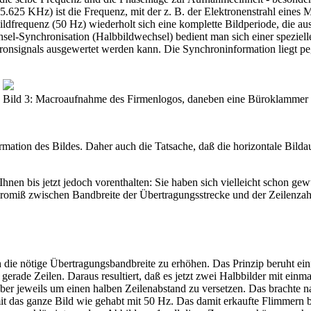
5.625 KHz) ist die Frequenz, mit der z. B. der Elektronenstrahl eines 
ildfrequenz (50 Hz) wiederholt sich eine komplette Bildperiode, die a
hsel-Synchronisation (Halbbildwechsel) bedient man sich einer speziel
hronsignals ausgewertet werden kann. Die Synchroninformation liegt pe
Bild 3: Macroaufnahme des Firmenlogos, daneben eine Büroklammer
formation des Bildes. Daher auch die Tatsache, daß die horizontale Bil
Ihnen bis jetzt jedoch vorenthalten: Sie haben sich vielleicht schon g
romiß zwischen Bandbreite der Übertragungsstrecke und der Zeilenzahl
h die nötige Übertragungsbandbreite zu erhöhen. Das Prinzip beruht ei
gerade Zeilen. Daraus resultiert, daß es jetzt zwei Halbbilder mit ein
r jeweils um einen halben Zeilenabstand zu versetzen. Das brachte natü
mit das ganze Bild wie gehabt mit 50 Hz. Das damit erkaufte Flimmern 