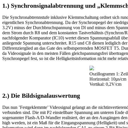
1.) Synchronsignalabtrennung und „Klemmsch
Die Synchronabtrennstufe inklusive Klemmschaltung ordnet sich rund
eigentlichen Synchronabtrennung. Da der Synchronpegel der niedrig
3.2V) minus der Durchbruchspannung von Dl und minus dem Spannun
dem Strom durch R8 und dem konstanten Tastverhältnis (Synchron/Re
nachfolgender Komparator (IC10) wertet diesen Spannungsabfall übe
anliegende Spannung unterschreitet. R15 und C8 dienen lediglich der
Differenzierglied an das Gate des selbstsperrenden MOSFET T5. Durc
da Videosignale in den meisten Fällen gleichspannungsfrei übertra
Synchronpegel fest, so ist die Helligkeitsinformation nicht mehr rel
Oszillogramm 1: Zeil
Horizontal: 10µs/cm
Vertikal: 0,2V/cm
2.) Die Bildsignalauswertung
Das nun ’Festgeklemmte’ Videosignal gelangt an die nichtinvertieren
verbunden sind. Die mit P2 einstellbare Spannung am unteren Ende d
sogenannter Flash-A/D-Wandler realisiert, der an den Ausgängen den
high werden, ist ein Maß für die Eingangsspannung (Helligkeit) und so
Information wird dann im nachfolgenden GAL zu einem 2-Bit Binärco