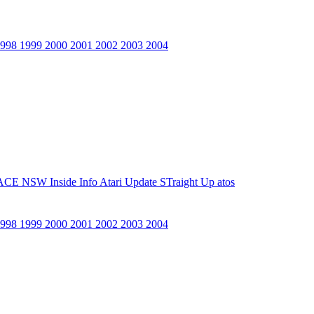
1998
1999
2000
2001
2002
2003
2004
ACE NSW Inside Info
Atari Update
STraight Up
atos
1998
1999
2000
2001
2002
2003
2004