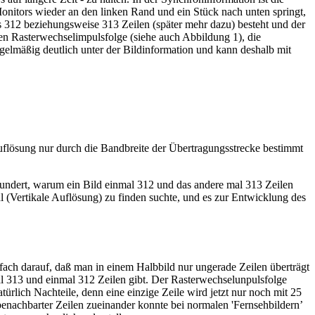
Monitors wieder an den linken Rand und ein Stück nach unten springt,
us 312 beziehungsweise 313 Zeilen (später mehr dazu) besteht und der
len Rasterwechselimpulsfolge (siehe auch Abbildung 1), die
gelmäßig deutlich unter der Bildinformation und kann deshalb mit
dauflösung nur durch die Bandbreite der Übertragungsstrecke bestimmt
ewundert, warum ein Bild einmal 312 und das andere mal 313 Zeilen
 (Vertikale Auflösung) zu finden suchte, und es zur Entwicklung des
nfach darauf, daß man in einem Halbbild nur ungerade Zeilen überträgt
mal 313 und einmal 312 Zeilen gibt. Der Rasterwechselunpulsfolge
rlich Nachteile, denn eine einzige Zeile wird jetzt nur noch mit 25
benachbarter Zeilen zueinander konnte bei normalen 'Fernsehbildern’