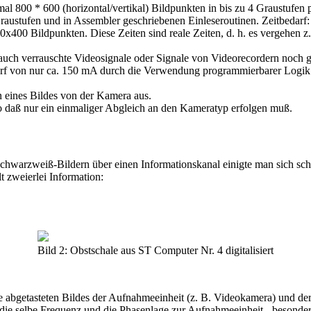
 800 * 600 (horizontal/vertikal) Bildpunkten in bis zu 4 Graustufen par
Graustufen und in Assembler geschriebenen Einleseroutinen. Zeitbedarf
x400 Bildpunkten. Diese Zeiten sind reale Zeiten, d. h. es vergehen z.
 auch verrauschte Videosignale oder Signale von Videorecordern noch g
 von nur ca. 150 mA durch die Verwendung programmierbarer Logik u
n eines Bildes von der Kamera aus.
o daß nur ein einmaliger Abgleich an den Kameratyp erfolgen muß.
hwarzweiß-Bildern über einen Informationskanal einigte man sich sch
t zweierlei Information:
Bild 2: Obstschale aus ST Computer Nr. 4 digitalisiert
 abgetasteten Bildes der Aufnahmeeinheit (z. B. Videokamera) und der 
 die selbe Frequenz und die Phasenlage zur Aufnahmeeinheit - besonders 