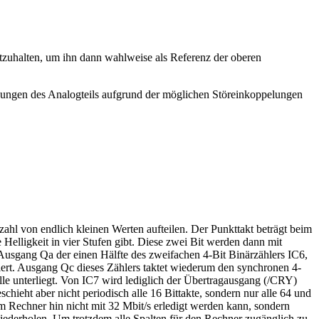
stzuhalten, um ihn dann wahlweise als Referenz der oberen
nungen des Analogteils aufgrund der möglichen Störeinkoppelungen
zahl von endlich kleinen Werten aufteilen. Der Punkttakt beträgt beim
elligkeit in vier Stufen gibt. Diese zwei Bit werden dann mit
 Ausgang Qa der einen Hälfte des zweifachen 4-Bit Binärzählers IC6,
iert. Ausgang Qc dieses Zählers taktet wiederum den synchronen 4-
lle unterliegt. Von IC7 wird lediglich der Übertragausgang (/CRY)
chieht aber nicht periodisch alle 16 Bittakte, sondern nur alle 64 und
 Rechner hin nicht mit 32 Mbit/s erledigt werden kann, sondern
 wiederholen. Um trotzdem alle Spalten für den Rechner zugänglich zu