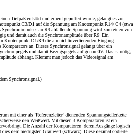
en Tiefpaß entstört und erneut gepuffert wurde, gelangt es zur
m Knotenpunkt C3/D1 auf die Spannung am Knotenpunkt R14/ C4 (etwa
s Synchronimpulses an R9 abfallende Spannung wird zum einen von
gig und damit auch die Synchronamplitude über R9. Ein
 am Knotenpunkt D1/R9 die am nichtinvertierenden Eingang
es Komparators an. Dieses Synchronsignal gelangt über ein
ynchronpegels und damit Bezugspegels auf genau 0V. Das ist nötig,
amplitude abhängt. Klemmt man jedoch das Videosignal am
 dem Synchronsignal.)
um mit einer als ’Referenzleiter’ dienenden Spannungsteilerkette
scherweise den Weißwert. Mit diesen 3 Komparatoren ist ein
hervorbringt. Die Anzahl der Komparatoren, deren Ausgänge logisch
ht dies dem niedrigsten Grauwert (schwarz). Diese dezimal codierte