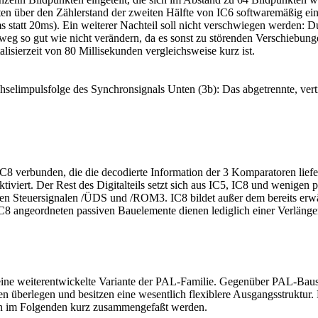
ten über den Zählerstand der zweiten Hälfte von IC6 softwaremäßig eins
0ms statt 20ms). Ein weiterer Nachteil soll nicht verschwiegen werden
inweg so gut wie nicht verändern, da es sonst zu störenden Verschiebun
alisierzeit von 80 Millisekunden vergleichsweise kurz ist.
selimpulsfolge des Synchronsignals Unten (3b): Das abgetrennte, vert
8 verbunden, die die decodierte Information der 3 Komparatoren liefe
viert. Der Rest des Digitalteils setzt sich aus IC5, IC8 und wenigen 
n Steuersignalen /ÜDS und /ROM3. IC8 bildet außer dem bereits erwäh
IC8 angeordneten passiven Bauelemente dienen lediglich einer Verlän
m eine weiterentwickelte Variante der PAL-Familie. Gegenüber PAL-Bau
n überlegen und besitzen eine wesentlich flexiblere Ausgangsstruktur.
llen im Folgenden kurz zusammengefaßt werden.