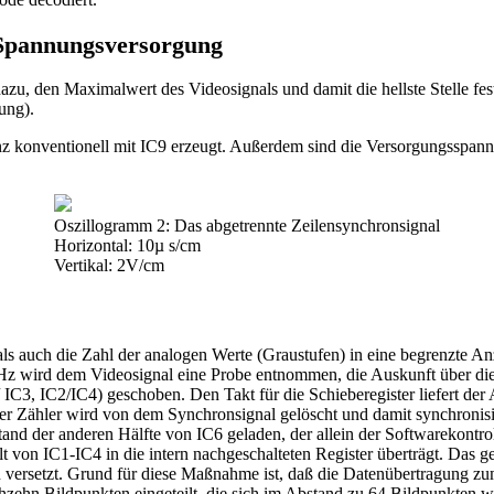
e Spannungsversorgung
azu, den Maximalwert des Videosignals und damit die hellste Stelle fe
ung).
nz konventionell mit IC9 erzeugt. Außerdem sind die Versorgungsspan
Oszillogramm 2: Das abgetrennte Zeilensynchronsignal
Horizontal: 10µ s/cm
Vertikal: 2V/cm
als auch die Zahl der analogen Werte (Graustufen) in eine begrenzte An
z wird dem Videosignal eine Probe entnommen, die Auskunft über die H
IC3, IC2/IC4) geschoben. Den Takt für die Schieberegister liefert der
ser Zähler wird von dem Synchronsignal gelöscht und damit synchronis
and der anderen Hälfte von IC6 geladen, der allein der Softwarekontro
 von IC1-IC4 in die intern nachgeschalteten Register überträgt. Das ges
versetzt. Grund für diese Maßnahme ist, daß die Datenübertragung zum
echzehn Bildpunkten eingeteilt, die sich im Abstand zu 64 Bildpunkten