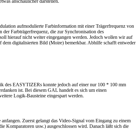
twas anschaulicher darstellen.
dulation aufmodulierte Farbinformation mit einer Trägerfrequenz von
 der Farbträgerfrequenz, die zur Synchronisation des
ll hierauf nicht weiter eingegangen werden. Jedoch wollen wir auf
dem digitalisierten Bild (Moire) bemerkbar. Abhilfe schafft entweder
ronik des EASYTIZERs konnte jedoch auf einer nur 100 * 100 mm
erdanken ist. Bei diesem GAL handelt es sich um einen
weitere Logik-Bausteine eingespart werden.
e anfangen. Zuerst gelangt das Video-Signal vom Eingang zu einem
e Komparatoren usw.) ausgeschlossen wird. Danach läßt sich die