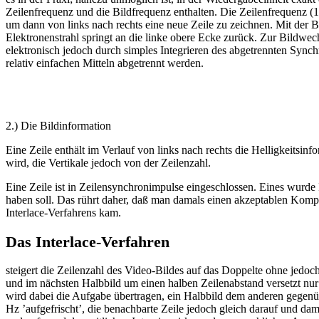
Zeilenfrequenz und die Bildfrequenz enthalten. Die Zeilenfrequenz (1
um dann von links nach rechts eine neue Zeile zu zeichnen. Mit der B
Elektronenstrahl springt an die linke obere Ecke zurück. Zur Bildwec
elektronisch jedoch durch simples Integrieren des abgetrennten Sync
relativ einfachen Mitteln abgetrennt werden.
2.) Die Bildinformation
Eine Zeile enthält im Verlauf von links nach rechts die Helligkeitsin
wird, die Vertikale jedoch von der Zeilenzahl.
Eine Zeile ist in Zeilensynchronimpulse eingeschlossen. Eines wurde 
haben soll. Das rührt daher, daß man damals einen akzeptablen Komp
Interlace-Verfahrens kam.
Das Interlace-Verfahren
steigert die Zeilenzahl des Video-Bildes auf das Doppelte ohne jedoc
und im nächsten Halbbild um einen halben Zeilenabstand versetzt nur 
wird dabei die Aufgabe übertragen, ein Halbbild dem anderen gegenübe
Hz ’aufgefrischt’, die benachbarte Zeile jedoch gleich darauf und da