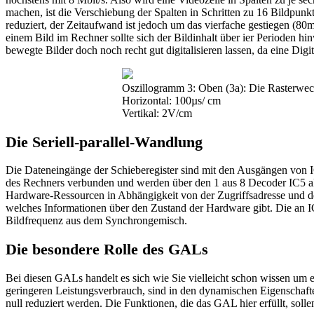
machen, ist die Verschiebung der Spalten in Schritten zu 16 Bildpunk
reduziert, der Zeitaufwand ist jedoch um das vierfache gestiegen (8
einem Bild im Rechner sollte sich der Bildinhalt über ier Perioden h
bewegte Bilder doch noch recht gut digitalisieren lassen, da eine Digit
Oszillogramm 3: Oben (3a): Die Rasterwech
Horizontal: 100µs/ cm
Vertikal: 2V/cm
Die Seriell-parallel-Wandlung
Die Dateneingänge der Schieberegister sind mit den Ausgängen von IC
des Rechners verbunden und werden über den 1 aus 8 Decoder IC5 akti
Hardware-Ressourcen in Abhängigkeit von der Zugriffsadresse und de
welches Informationen über den Zustand der Hardware gibt. Die an 
Bildfrequenz aus dem Synchrongemisch.
Die besondere Rolle des GALs
Bei diesen GALs handelt es sich wie Sie vielleicht schon wissen u
geringeren Leistungsverbrauch, sind in den dynamischen Eigenschafte
null reduziert werden. Die Funktionen, die das GAL hier erfüllt, so