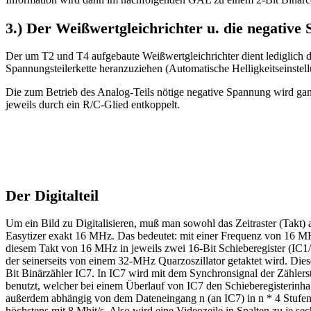
3.) Der Weißwertgleichrichter u. die negativ
Der um T2 und T4 aufgebaute Weißwertgleichrichter dient lediglich d
Spannungsteilerkette heranzuziehen (Automatische Helligkeitseinstell
Die zum Betrieb des Analog-Teils nötige negative Spannung wird ga
jeweils durch ein R/C-Glied entkoppelt.
Der Digitalteil
Um ein Bild zu Digitalisieren, muß man sowohl das Zeitraster (Takt) 
Easytizer exakt 16 MHz. Das bedeutet: mit einer Frequenz von 16 MH
diesem Takt von 16 MHz in jeweils zwei 16-Bit Schieberegister (IC1/ 
der seinerseits von einem 32-MHz Quarzoszillator getaktet wird. Die
Bit Binärzähler IC7. In IC7 wird mit dem Synchronsignal der Zählerst
benutzt, welcher bei einem Überlauf von IC7 den Schieberegisterinhalt
außerdem abhängig von dem Dateneingang n (an IC7) in n * 4 Stufen 
höchstens mit 8 Mbit/s. Also wird eine Videozeile in Spalten zu je s