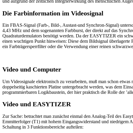
und aufgrund der zeitlichen Integrierwirkung des menschlichen Auge
Die Farbinformation im Videosignal
Ein FBAS-Signal (Farb-, Bild-, Austast-und Synchron-Signal) untersc
4,43 MHz und dem sogenannten Farbburst, der direkt auf das Synchron
Quadraturdemulators benötigt werden. Da der EASYTIZER ein schwarzw
einen wuchtigen Punkt hinweisen: Diese dem Bildsignal überlagerte F
ein Farbträgersperrfilter oder die Verwendung einer reinen schwarzw
Video und Computer
Um Videosignale elektronisch zu verarbeiten, muß man schon etwas 
doppelseitig kaschierten Platine untergebracht werden, was dem Eins
programmierbaren Logikbaustein, der hier praktisch die Rolle der ’a
Video und EASYTIZER
Zur Sache: betrachtet man zunächst einmal den Analog-Teil des Easy
Emmitterfolger (T1) mit hohem Eingangswiderstand und niedrigem Au
Schaltung in 3 Funktionsbereiche aufteilen: