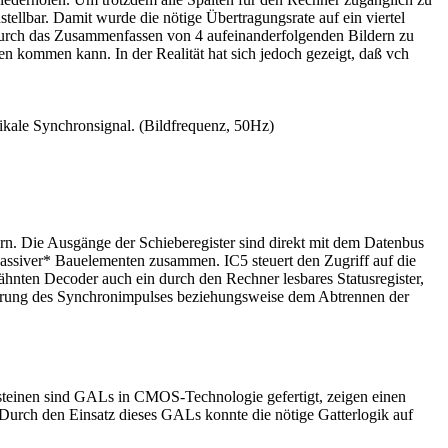
tellbar. Damit wurde die nötige Übertragungsrate auf ein viertel
: Durch das Zusammenfassen von 4 aufeinanderfolgenden Bildern zu
gen kommen kann. In der Realität hat sich jedoch gezeigt, daß vch
ikale Synchronsignal. (Bildfrequenz, 50Hz)
rn. Die Ausgänge der Schieberegister sind direkt mit dem Datenbus
passiver* Bauelementen zusammen. IC5 steuert den Zugriff auf die
nten Decoder auch ein durch den Rechner lesbares Statusregister,
gerung des Synchronimpulses beziehungsweise dem Abtrennen der
steinen sind GALs in CMOS-Technologie gefertigt, zeigen einen
 Durch den Einsatz dieses GALs konnte die nötige Gatterlogik auf