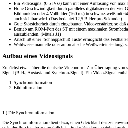
Ein Videosignal (0.5-lVss) kann mit einer Auflösung von maximal
Hohe Geschwindigkeit durch paralleles digitalisieren der vier 
Bildpunkten oder 4 Vollbilder (160 ms) in schwarz-weiß mit 640
auch sichtbar wird. (Das bedeutet 12,5 Bilder pro Sekunde.)
Gute Störsicherheit durch eingebauten Videoverstärker, so daß
Betrieb am ROM-Port des ST mit einem maximalen Strombedarf
auszublenden. (Mittels J1)
Anschluß einer ’Schnappschuß-Taste’ ermöglicht das Festhalte
Wahlweise manuelle oder automatische Weißwerteinstellung, s
Aufbau eines Videosignals
Zunächst etwas über die deutsche Videonorm. Zur Übertragung von sc
Signal (Bild-, Austast- und Synchron-Signal). Ein Video-Signal enthäl
Synchroninformation
Bildinformation
1.) Die Synchroninformation
Die Synchroninformation dient dazu, einen Gleichlauf des zeilenweise
es in der Praxi; nahezu unmöglich ist, in der Wiedergabeeinheit exakt