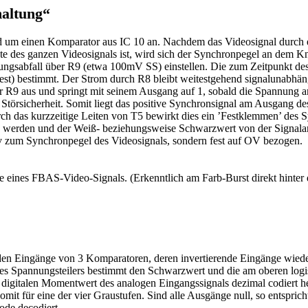
altung“
 um einen Komparator aus IC 10 an. Nachdem das Videosignal durch ein
ste des ganzen Videosignals ist, wird sich der Synchronpegel an de
gsabfall über R9 (etwa 100mV SS) einstellen. Die zum Zeitpunkt de
st) bestimmt. Der Strom durch R8 bleibt weitestgehend signalunabhän
r R9 aus und springt mit seinem Ausgang auf 1, sobald die Spannung
 Störsicherheit. Somit liegt das positive Synchronsignal am Ausgang d
h das kurzzeitige Leiten von T5 bewirkt dies ein ’Festklemmen’ des S
gen werden und der Weiß- beziehungsweise Schwarzwert von der Signal
ativ zum Synchronpegel des Videosignals, sondern fest auf OV bezogen.
e eines FBAS-Video-Signals. (Erkenntlich am Farb-Burst direkt hinter
den Eingänge von 3 Komparatoren, deren invertierende Eingänge wieder
es Spannungsteilers bestimmt den Schwarzwert und die am oberen logi
 digitalen Momentwert des analogen Eingangssignals dezimal codiert 
mit für eine der vier Graustufen. Sind alle Ausgänge null, so entspric
de decodiert.