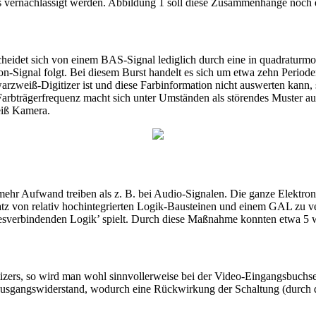
s vernachlässigt werden. Abbildung 1 soll diese Zusammenhänge noch e
heidet sich von einem BAS-Signal lediglich durch eine in quadraturmo
-Signal folgt. Bei diesem Burst handelt es sich um etwa zehn Perioden
eiß-Digitizer ist und diese Farbinformation nicht auswerten kann, so
arbträgerfrequenz macht sich unter Umständen als störendes Muster auf 
eiß Kamera.
mehr Aufwand treiben als z. B. bei Audio-Signalen. Die ganze Elekt
atz von relativ hochintegrierten Logik-Bausteinen und einem GAL zu v
llesverbindenden Logik’ spielt. Durch diese Maßnahme konnten etwa 5 
tizers, so wird man wohl sinnvollerweise bei der Video-Eingangsbuchs
sgangswiderstand, wodurch eine Rückwirkung der Schaltung (durch di