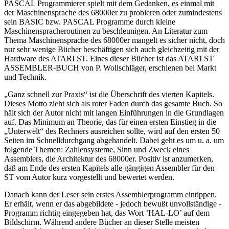
PASCAL Programmierer spielt mit dem Gedanken, es einmal mit
der Maschinensprache des 68000er zu probieren oder zumindestens
sein BASIC bzw. PASCAL Programme durch kleine
Maschinenspracheroutinen zu beschleunigen. An Literatur zum
Thema Maschinensprache des 68000er mangelt es sicher nicht, doch
nur sehr wenige Bücher beschäftigen sich auch gleichzeitig mit der
Hardware des ATARI ST. Eines dieser Bücher ist das ATARI ST
ASSEMBLER-BUCH von P. Wollschläger, erschienen bei Markt
und Technik.
„Ganz schnell zur Praxis“ ist die Überschrift des vierten Kapitels.
Dieses Motto zieht sich als roter Faden durch das gesamte Buch. So
hält sich der Autor nicht mit langen Einführungen in die Grundlagen
auf. Das Minimum an Theorie, das für einen ersten Einstieg in die
„Unterwelt“ des Rechners ausreichen sollte, wird auf den ersten 50
Seiten im Schnelldurchgang abgehandelt. Dabei geht es um u. a. um
folgende Themen: Zahlensysteme, Sinn und Zweck eines
Assemblers, die Architektur des 68000er. Positiv ist anzumerken,
daß am Ende des ersten Kapitels alle gängigen Assembler für den
ST vom Autor kurz vorgestellt und bewertet werden.
Danach kann der Leser sein erstes Assemblerprogramm eintippen.
Er erhält, wenn er das abgebildete - jedoch bewußt unvollständige -
Programm richtig eingegeben hat, das Wort ’HAL-LO’ auf dem
Bildschirm. Während andere Bücher an dieser Stelle meisten