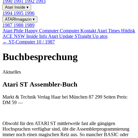
1990
1991
1992
1993
Atari Inside
▾
1994
1995
1996
ATARImagazin
▾
1987
1988
1989
Atari Phile
Happy Computer
Computer Kontakt
Atari Times
Hitdisk
ACE NSW Inside Info
Atari Update
STraight Up
atos
← ST-Computer 10 / 1987
Buchbesprechung
Aktuelles
Atari ST Assembler-Buch
Markt & Technik Verlag Haar bei München 87 299 Seiten Preis:
DM 59 —
Obwohl für den ATARI ST mittlerweile fast alle gängigen
Hochsprachen verfügbar sind, übt die Assemblerprogrammierung
immer noch einen magischen Reiz aus. So mancher BASIC oder