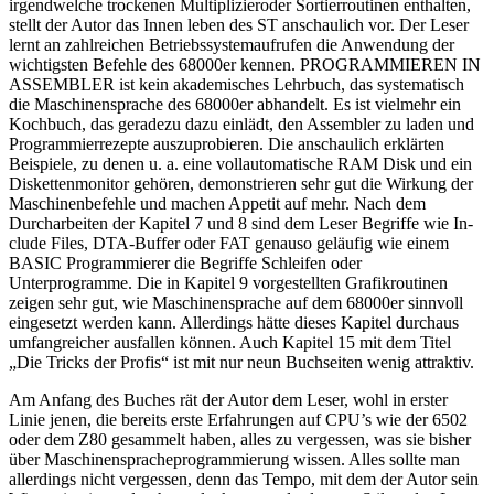
irgendwelche trockenen Multiplizieroder Sortierroutinen enthalten,
stellt der Autor das Innen leben des ST anschaulich vor. Der Leser
lernt an zahlreichen Betriebssystemaufrufen die Anwendung der
wichtigsten Befehle des 68000er kennen. PROGRAMMIEREN IN
ASSEMBLER ist kein akademisches Lehrbuch, das systematisch
die Maschinensprache des 68000er abhandelt. Es ist vielmehr ein
Kochbuch, das geradezu dazu einlädt, den Assembler zu laden und
Programmierrezepte auszuprobieren. Die anschaulich erklärten
Beispiele, zu denen u. a. eine vollautomatische RAM Disk und ein
Diskettenmonitor gehören, demonstrieren sehr gut die Wirkung der
Maschinenbefehle und machen Appetit auf mehr. Nach dem
Durcharbeiten der Kapitel 7 und 8 sind dem Leser Begriffe wie In-
clude Files, DTA-Buffer oder FAT genauso geläufig wie einem
BASIC Programmierer die Begriffe Schleifen oder
Unterprogramme. Die in Kapitel 9 vorgestellten Grafikroutinen
zeigen sehr gut, wie Maschinensprache auf dem 68000er sinnvoll
eingesetzt werden kann. Allerdings hätte dieses Kapitel durchaus
umfangreicher ausfallen können. Auch Kapitel 15 mit dem Titel
„Die Tricks der Profis“ ist mit nur neun Buchseiten wenig attraktiv.
Am Anfang des Buches rät der Autor dem Leser, wohl in erster
Linie jenen, die bereits erste Erfahrungen auf CPU’s wie der 6502
oder dem Z80 gesammelt haben, alles zu vergessen, was sie bisher
über Maschinenspracheprogrammierung wissen. Alles sollte man
allerdings nicht vergessen, denn das Tempo, mit dem der Autor sein