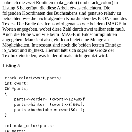
habe ich die zwei Routinen make_color() und crack_color() in
Listing 5 beigefügt, die diese Arbeit etwas erleichtern. Die
folgenden Koordinaten des Buchstabens sind genauso relativ zu
betrachten wie die nachfolgenden Koordinaten des ICONs und des
Textes. Die Breite des Icons wird genauso wie bei dem IMAGE in
Worten angegeben, wobei diese Zahl durch zwei teilbar sein muß.
Auch die Höhe wird wie beim IMAGE in Bildschirmpunkten
angegeben. Man sieht also, ein Icon bietet eine Menge an
Möglichkeiten. Interessant sind noch die beiden letzten Einträge
ib_wtext und ib_htext. Hiermit läßt sich sogar die Größe der
Textbox einstellen, was leider oftmals nicht genutzt wird.
Listing 5
crack_color(cwort,parts) 

int cwort;

CW *parts;

{

    parts->vorder= (cwort>>12)&0xf; 

    parts->hinter= (cwort>>8)&0xf; 

    parts->buchstabe = cwort&0xff;

}

int make_color(parts)

CW parts;
