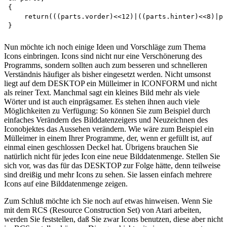
{

    return(((parts.vorder)<<12)|((parts.hinter)<<8)|pa
Nun möchte ich noch einige Ideen und Vorschläge zum Thema
Icons einbringen. Icons sind nicht nur eine Verschönerung des
Programms, sondern sollten auch zum besseren und schnelleren
Verständnis häufiger als bisher eingesetzt werden. Nicht umsonst
liegt auf dem DESKTOP ein Mülleimer in ICONFORM und nicht
als reiner Text. Manchmal sagt ein kleines Bild mehr als viele
Wörter und ist auch einprägsamer. Es stehen ihnen auch viele
Möglichkeiten zu Verfügung: So können Sie zum Beispiel durch
einfaches Verändern des Bilddatenzeigers und Neuzeichnen des
Iconobjektes das Aussehen verändern. Wie wäre zum Beispiel ein
Mülleimer in einem Ihrer Programme, der, wenn er gefüllt ist, auf
einmal einen geschlossen Deckel hat. Übrigens brauchen Sie
natürlich nicht für jedes Icon eine neue Bilddatenmenge. Stellen Sie
sich vor, was das für das DESKTOP zur Folge hätte, denn teilweise
sind dreißig und mehr Icons zu sehen. Sie lassen einfach mehrere
Icons auf eine Bilddatenmenge zeigen.
Zum Schluß möchte ich Sie noch auf etwas hinweisen. Wenn Sie
mit dem RCS (Resource Construction Set) von Atari arbeiten,
werden Sie feststellen, daß Sie zwar Icons benutzen, diese aber nicht