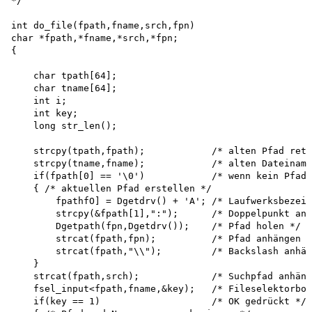
*/

int do_file(fpath,fname,srch,fpn) 

char *fpath,*fname,*srch,*fpn;

{

    char tpath[64]; 

    char tname[64]; 

    int i; 

    int key; 

    long str_len();

    strcpy(tpath,fpath);            /* alten Pfad rett
    strcpy(tname,fname);            /* alten Dateiname
    if(fpath[0] == '\0')            /* wenn kein Pfad 
    { /* aktuellen Pfad erstellen */

        fpathfO] = Dgetdrv() + 'A'; /* Laufwerksbezeic
        strcpy(&fpath[1],":");      /* Doppelpunkt anh
        Dgetpath(fpn,Dgetdrv());    /* Pfad holen */

        strcat(fpath,fpn);          /* Pfad anhängen *
        strcat(fpath,"\\");         /* Backslash anhän
    }

    strcat(fpath,srch);             /* Suchpfad anhäng
    fsel_input<fpath,fname,&key);   /* Fileselektorbox
    if(key == 1)                    /* OK gedrückt */
