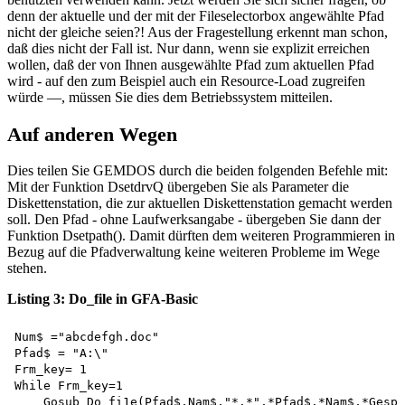
denn der aktuelle und der mit der Fileselectorbox angewählte Pfad
nicht der gleiche seien?! Aus der Fragestellung erkennt man schon,
daß dies nicht der Fall ist. Nur dann, wenn sie explizit erreichen
wollen, daß der von Ihnen ausgewählte Pfad zum aktuellen Pfad
wird - auf den zum Beispiel auch ein Resource-Load zugreifen
würde —, müssen Sie dies dem Betriebssystem mitteilen.
Auf anderen Wegen
Dies teilen Sie GEMDOS durch die beiden folgenden Befehle mit:
Mit der Funktion DsetdrvQ übergeben Sie als Parameter die
Diskettenstation, die zur aktuellen Diskettenstation gemacht werden
soll. Den Pfad - ohne Laufwerksangabe - übergeben Sie dann der
Funktion Dsetpath(). Damit dürften dem weiteren Programmieren in
Bezug auf die Pfadverwaltung keine weiteren Probleme im Wege
stehen.
Listing 3: Do_file in GFA-Basic
Num$ ="abcdefgh.doc" 

Pfad$ = "A:\"

Frm_key= 1 

While Frm_key=1

    Gosub Do_fi1e(Pfad$,Nam$,"*.*",*Pfad$,*Nam$,*Gespf