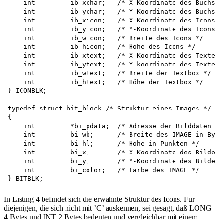
    int         ib_xchar;   /* X-Koordinate des Buchst
    int         ib_ychar;   /* Y-Koordinate des Buchst
    int         ib_xicon;   /* X-Koordinate des Icons 
    int         ib_yicon;   /* Y-Koordinate des Icons 
    int         ib_wicon;   /* Breite des Icons */

    int         ib_hicon;   /* Höhe des Icons */

    int         ib_xtext;   /* X-Koordinate des Textes
    int         ib_ytext;   /* Y-koordinate des Textes
    int         ib_wtext;   /* Breite der Textbox */

    int         ib_htext;   /* Höhe der Textbox */

} ICONBLK;

typedef struct bit_block /* Struktur eines Images */

{

    int         *bi_pdata;  /* Adresse der Bilddaten *
    int         bi_wb;      /* Breite des IMAGE in Byt
    int         bi_hl;      /* Höhe in Punkten */

    int         bi_x;       /* X-Koordinate des Bildes
    int         bi_y;       /* Y-Koordinate des Bildes
    int         bi_color;   /* Farbe des IMAGE */

In Listing 4 befindet sich die erwähnte Struktur des Icons. Für
diejenigen, die sich nicht mit ’C’ auskennen, sei gesagt, daß LONG
4 Bytes und INT 2 Bytes bedeuten und vergleichbar mit einem