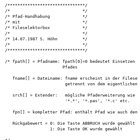
/*******************************/

/*                             */

/* Pfad-Handhabung             */

/* mit                         */

/* Fileselektorbox             */

/*                             */

/* 14.07.1987 S. Höhn          */

/*                             */

/*******************************/

/* fpath[] = Pfadname: fpath[0]=0 bedeutet Einsetzen d
                       Pfades

   fname[] = Dateiname: fname erscheint in der Filesel
                        getrennt von dem eigentlichen 
   srch[] = Extender:   mögliche Pfaderweiterung wie z
                        '*.*', '*.pas', '*.c' etc.

   fpn[] = kompletter Pfad: enthält Pfad wie auch den 
   Rückgabewert = 0: Die Taste ABBRUCH wurde gewählt

                  1: Die Taste OK wurde gewählt
