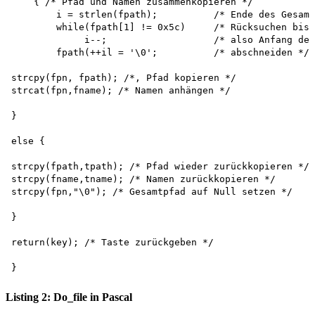
    { /* Pfad und Namen zusammenkopieren */

        i = strlen(fpath);          /* Ende des Gesamt
        while(fpath[1] != 0x5c)     /* Rücksuchen bis 
             i--;                   /* also Anfang des
        fpath(++il = '\0';          /* abschneiden */

strcpy(fpn, fpath); /*, Pfad kopieren */

strcat(fpn,fname); /* Namen anhängen */

}

else {

strcpy(fpath,tpath); /* Pfad wieder zurückkopieren */

strcpy(fname,tname); /* Namen zurückkopieren */

strcpy(fpn,"\0"); /* Gesamtpfad auf Null setzen */

}

return(key); /* Taste zurückgeben */

Listing 2: Do_file in Pascal