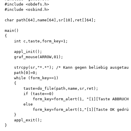
#include <obdefs.h> 

#include <osbind.h>

char path[64],name[64],sr[10],ret[]64];

main()

{

    int c,taste,form_key=1;

    appl_init(); 

    graf_mouse(ARROW,01);

    strcpy(sr,"*.*"); /* Kann gegen beliebig ausgetaus
    path[0]=0;

    while (form_key==1)

    {

        taste=do_file(path,name,sr,ret); 

        if (taste==0)

            form_key=form_alert(1, "[1][Taste ABBRUCH 
        else

            form_key=form_alert(1,"[1][Taste OK gedrüc
    }

    appl_exit();

}
