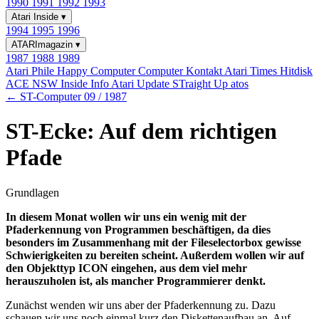
1990
1991
1992
1993
Atari Inside
▾
1994
1995
1996
ATARImagazin
▾
1987
1988
1989
Atari Phile
Happy Computer
Computer Kontakt
Atari Times
Hitdisk
ACE NSW Inside Info
Atari Update
STraight Up
atos
← ST-Computer 09 / 1987
ST-Ecke: Auf dem richtigen
Pfade
Grundlagen
In diesem Monat wollen wir uns ein wenig mit der
Pfaderkennung von Programmen beschäftigen, da dies
besonders im Zusammenhang mit der Fileselectorbox gewisse
Schwierigkeiten zu bereiten scheint. Außerdem wollen wir auf
den Objekttyp ICON eingehen, aus dem viel mehr
herauszuholen ist, als mancher Programmierer denkt.
Zunächst wenden wir uns aber der Pfaderkennung zu. Dazu
schauen wir uns noch einmal kurz den Diskettenaufbau an. Auf