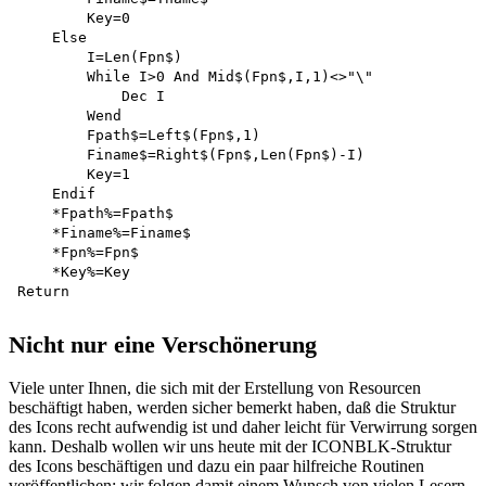
        Key=0 

    Else

        I=Len(Fpn$)

        While I>0 And Mid$(Fpn$,I,1)<>"\"

            Dec I 

        Wend

        Fpath$=Left$(Fpn$,1)

        Finame$=Right$(Fpn$,Len(Fpn$)-I)

        Key=1 

    Endif

    *Fpath%=Fpath$

    *Finame%=Finame$

    *Fpn%=Fpn$

    *Key%=Key 

Nicht nur eine Verschönerung
Viele unter Ihnen, die sich mit der Erstellung von Resourcen
beschäftigt haben, werden sicher bemerkt haben, daß die Struktur
des Icons recht aufwendig ist und daher leicht für Verwirrung sorgen
kann. Deshalb wollen wir uns heute mit der ICONBLK-Struktur
des Icons beschäftigen und dazu ein paar hilfreiche Routinen
veröffentlichen; wir folgen damit einem Wunsch von vielen Lesern.