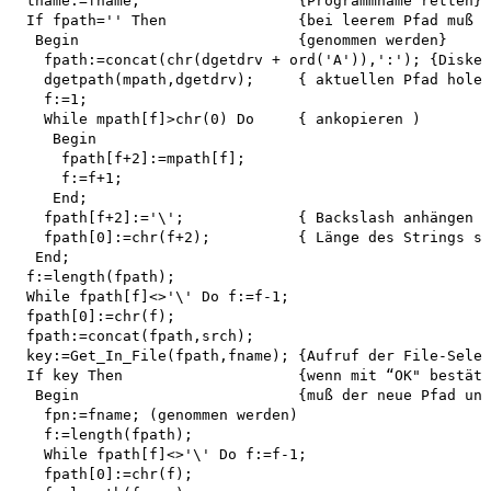
 tname:=fname;                  {Programmname retten}

 If fpath='' Then               {bei leerem Pfad muß d
  Begin                         {genommen werden}

   fpath:=concat(chr(dgetdrv + ord('A')),':'); {Disket
   dgetpath(mpath,dgetdrv);     { aktuellen Pfad holen
   f:=1;

   While mpath[f]>chr(0) Do     { ankopieren )

    Begin

     fpath[f+2]:=mpath[f]; 

     f:=f+1;

    End;

   fpath[f+2]:='\';             { Backslash anhängen }

   fpath[0]:=chr(f+2);          { Länge des Strings se
  End;

 f:=length(fpath);

 While fpath[f]<>'\' Do f:=f-1;

 fpath[0]:=chr(f);

 fpath:=concat(fpath,srch);

 key:=Get_In_File(fpath,fname); {Aufruf der File-Selec
 If key Then                    {wenn mit “OK" bestäti
  Begin                         {muß der neue Pfad und
   fpn:=fname; (genommen werden)

   f:=length(fpath);

   While fpath[f]<>'\' Do f:=f-1; 

   fpath[0]:=chr(f); 
