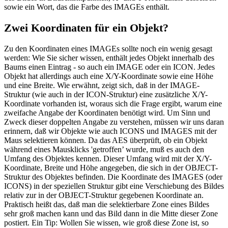
sowie ein Wort, das die Farbe des IMAGEs enthält.
Zwei Koordinaten für ein Objekt?
Zu den Koordinaten eines IMAGEs sollte noch ein wenig gesagt
werden: Wie Sie sicher wissen, enthält jedes Objekt innerhalb des
Baums einen Eintrag - so auch ein IMAGE oder ein ICON. Jedes
Objekt hat allerdings auch eine X/Y-Koordinate sowie eine Höhe
und eine Breite. Wie erwähnt, zeigt sich, daß in der IMAGE-
Struktur (wie auch in der ICON-Struktur) eine zusätzliche X/Y-
Koordinate vorhanden ist, woraus sich die Frage ergibt, warum eine
zweifache Angabe der Koordinaten benötigt wird. Um Sinn und
Zweck dieser doppelten Angabe zu verstehen, müssen wir uns daran
erinnern, daß wir Objekte wie auch ICONS und IMAGES mit der
Maus selektieren können. Da das AES überprüft, ob ein Objekt
während eines Mausklicks 'getroffen’ wurde, muß es auch den
Umfang des Objektes kennen. Dieser Umfang wird mit der X/Y-
Koordinate, Breite und Höhe angegeben, die sich in der OBJECT-
Struktur des Objektes befinden. Die Koordinate des IMAGES (oder
ICONS) in der speziellen Struktur gibt eine Verschiebung des Bildes
relativ zur in der OBJECT-Struktur gegebenen Koordinate an.
Praktisch heißt das, daß man die selektierbare Zone eines Bildes
sehr groß machen kann und das Bild dann in die Mitte dieser Zone
postiert. Ein Tip: Wollen Sie wissen, wie groß diese Zone ist, so