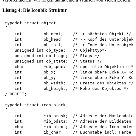
Listing 4: Die Iconblk-Struktur
typedef struct object 

{

    int         ob_next;    /* -> nächstes Objekt */

    int         ob_head;    /* -> Kopf des Unterobjekt
    int         ob_tail;    /* -> Ende des Unterobjekt
    unsigned int ob_type;   /* Objekttyp*/

    unsigned int ob_flags;  /* Flags */

    unsigned Int ob_state;  /* Status */

    char        *ob_spec;   /* spezielle Objektinfo */

    int         ob_x;       /* linke obere Ecke X- Koo
    int         ob_y;       /* linke obere Ecke Y- Koo
    int         ob_width;   /* Breite des Objektes */

    int         ob_height;  /* Höhe des Objektes */

} OBJECT;

typedef struct icon_block 

{

    int         *ib_pmask;  /* Adresse der Maskendaten
    int         *ib_pdata;  /* Adresse der Bilddaten *
    char        *ib_ptext;  /* Adresse des Icontextes 
    int         ib_char;    /* Buchstabe incl. Farbe *