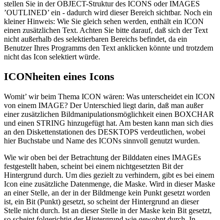
stellen Sie in der OBJECT-Struktur des ICONS oder IMAGES
’OUTLINED’ ein - dadurch wird dieser Bereich sichtbar. Noch ein
kleiner Hinweis: Wie Sie gleich sehen werden, enthält ein ICON
einen zusätzlichen Text. Achten Sie bitte darauf, daß sich der Text
nicht außerhalb des selektierbaren Bereichs befindet, da ein
Benutzer Ihres Programms den Text anklicken könnte und trotzdem
nicht das Icon selektiert würde.
ICONheiten eines Icons
Womit’ wir beim Thema ICON wären: Was unterscheidet ein ICON
von einem IMAGE? Der Unterschied liegt darin, daß man außer
einer zusätzlichen Bildmanipulationsmöglichkeit einen BOXCHAR
und einen STRING hinzugefügt hat. Am besten kann man sich dies
an den Diskettenstationen des DESKTOPS verdeutlichen, wobei
hier Buchstabe und Name des ICONs sinnvoll genutzt wurden.
Wie wir oben bei der Betrachtung der Bilddaten eines IMAGEs
festgestellt haben, scheint bei einem nichtgesetzten Bit der
Hintergrund durch. Um dies gezielt zu verhindern, gibt es bei einem
Icon eine zusätzliche Datenmenge, die Maske. Wird in dieser Maske
an einer Stelle, an der in der Bildmenge kein Punkt gesetzt worden
ist, ein Bit (Punkt) gesetzt, so scheint der Hintergrund an dieser
Stelle nicht durch. Ist an dieser Stelle in der Maske kein Bit gesetzt,
so scheint folgerichtig der Hintergrund wie gewohnt durch. In