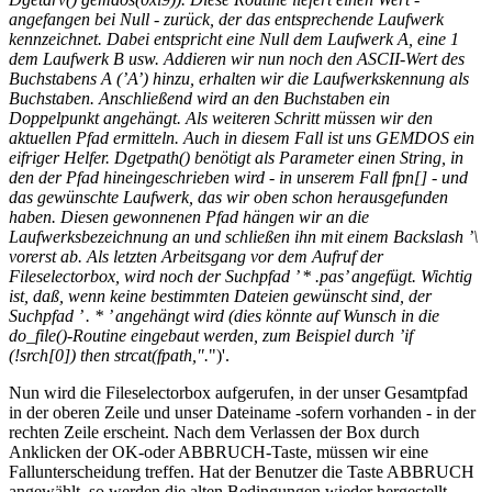
angefangen bei Null - zurück, der das entsprechende Laufwerk
kennzeichnet. Dabei entspricht eine Null dem Laufwerk A, eine 1
dem Laufwerk B usw. Addieren wir nun noch den ASCII-Wert des
Buchstabens A (’A’) hinzu, erhalten wir die Laufwerkskennung als
Buchstaben. Anschließend wird an den Buchstaben ein
Doppelpunkt angehängt. Als weiteren Schritt müssen wir den
aktuellen Pfad ermitteln. Auch in diesem Fall ist uns GEMDOS ein
eifriger Helfer. Dgetpath() benötigt als Parameter einen String, in
den der Pfad hineingeschrieben wird - in unserem Fall fpn[] - und
das gewünschte Laufwerk, das wir oben schon herausgefunden
haben. Diesen gewonnenen Pfad hängen wir an die
Laufwerksbezeichnung an und schließen ihn mit einem Backslash ’\
vorerst ab. Als letzten Arbeitsgang vor dem Aufruf der
Fileselectorbox, wird noch der Suchpfad ’ * .pas’ angefügt. Wichtig
ist, daß, wenn keine bestimmten Dateien gewünscht sind, der
Suchpfad ’
. * ’ angehängt wird (dies könnte auf Wunsch in die
do_file()-Routine eingebaut werden, zum Beispiel durch ’if
(!srch[0]) then strcat(fpath,"
.
")'.
Nun wird die Fileselectorbox aufgerufen, in der unser Gesamtpfad
in der oberen Zeile und unser Dateiname -sofern vorhanden - in der
rechten Zeile erscheint. Nach dem Verlassen der Box durch
Anklicken der OK-oder ABBRUCH-Taste, müssen wir eine
Fallunterscheidung treffen. Hat der Benutzer die Taste ABBRUCH
angewählt, so werden die alten Bedingungen wieder hergestellt,