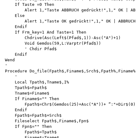
    If Taste =0 Then

        Alert 1,"Taste ABBRUCH gedrückt!",1," OK | ABB
    Else

        Alert 1,"Taste OK gedrückt!",1," OK | ABBRUCH 
    Endif

    If Frm_key=1 And Taste=1 Then

        Chdrive(Asc(Left$(Pfad$,1))-Asc("A")+1)

        Void Gemdos(59,L:Varptr(Pfad$))

        ' Chdir Pfad$

    Endif 

Wend

'

Procedure Do_file(Fpath$,Finame$,Srch$,Fpath%,Finame%,
    '

    Local Tpath$,Tname$,I% 

    Tpath$=Fpath$

    Tname$=Finame$

    If Finame$="" Then

        Fpath$=Chr$(Gemdos(25)+Asc("A"))+ “:"+Dir$(0)+
    Endif

    Fpath$=Fpath$+Srch$

    Fileselect Fpath$,Finame$,Fpn$ 

    If Fpn$="" Then 

        Fpath$=Tpath$

        Finame$=Tname$
