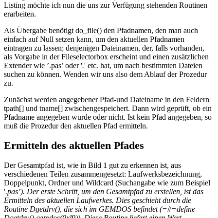
Listing möchte ich nun die uns zur Verfügung stehenden Routinen
erarbeiten.
Als Übergabe benötigt do_file() den Pfadnamen, den man auch
einfach auf Null setzen kann, um den aktuellen Pfadnamen
eintragen zu lassen; denjenigen Dateinamen, der, falls vorhanden,
als Vorgabe in der Fileselectorbox erscheint und einen zusätzlichen
Extender wie ’.pas’ oder '
.
' etc. hat, um nach bestimmten Dateien
suchen zu können. Wenden wir uns also dem Ablauf der Prozedur
zu.
Zunächst werden angegebener Pfad-und Dateiname in den Feldern
tpath[] und tname[] zwischengespeichert. Dann wird geprüft, ob ein
Pfadname angegeben wurde oder nicht. Ist kein Pfad angegeben, so
muß die Prozedur den aktuellen Pfad ermitteln.
Ermitteln des aktuellen Pfades
Der Gesamtpfad ist, wie in Bild 1 gut zu erkennen ist, aus
verschiedenen Teilen zusammengesetzt: Laufwerksbezeichnung,
Doppelpunkt, Ordner und Wildcard (Suchangabe wie zum Beispiel
'
.pas’). Der erste Schritt, um den Gesamtpfad zu erstellen, ist das
Ermitteln des aktuellen Laufwerkes. Dies geschieht durch die
Routine Dgetdrv(), die sich im GEMDOS befindet (=#=define
Dgetdrv() gemdos(0xl9)). Diese Routine liefert einen Wert -