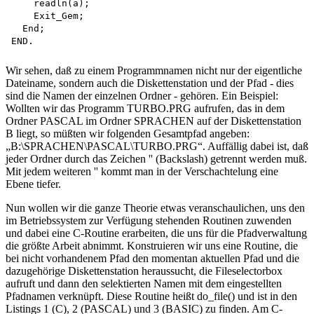
    readln(a);

    Exit_Gem;

  End;

Wir sehen, daß zu einem Programmnamen nicht nur der eigentliche
Dateiname, sondern auch die Diskettenstation und der Pfad - dies
sind die Namen der einzelnen Ordner - gehören. Ein Beispiel:
Wollten wir das Programm TURBO.PRG aufrufen, das in dem
Ordner PASCAL im Ordner SPRACHEN auf der Diskettenstation
B liegt, so müßten wir folgenden Gesamtpfad angeben:
„B:\SPRACHEN\PASCAL\TURBO.PRG“. Auffällig dabei ist, daß
jeder Ordner durch das Zeichen '' (Backslash) getrennt werden muß.
Mit jedem weiteren '' kommt man in der Verschachtelung eine
Ebene tiefer.
Nun wollen wir die ganze Theorie etwas veranschaulichen, uns den
im Betriebssystem zur Verfügung stehenden Routinen zuwenden
und dabei eine C-Routine erarbeiten, die uns für die Pfadverwaltung
die größte Arbeit abnimmt. Konstruieren wir uns eine Routine, die
bei nicht vorhandenem Pfad den momentan aktuellen Pfad und die
dazugehörige Diskettenstation heraussucht, die Fileselectorbox
aufruft und dann den selektierten Namen mit dem eingestellten
Pfadnamen verknüpft. Diese Routine heißt do_file() und ist in den
Listings 1 (C), 2 (PASCAL) und 3 (BASIC) zu finden. Am C-