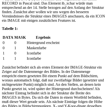
RECORD in Pascal sind. Das Element ib_xchar würde man
entsprechend an der 14. Stelle bezogen auf den Anfang der Struktur
finden. Zunächst aber wollen wir uns wegen des besseren
Verständnisses die Struktur eines IMAGES anschauen, da ein ICON
ein IMAGE mit einigen zusätzlichen Features ist.
Tabelle 1:
DATA
MASK
Ergebnis
0
0
Hintergrund erscheint
0
1
Maskenfarbe
1
0
Iconfarbe
1
1
Iconfarbe
Zunächst befindet sich als erstes Element der IMAGE-Struktur ein
Zeiger auf die Datenmenge des Bildes. In der Datenmenge
entspricht einem gesetzten Bit einem Punkt auf dem Bildschirm,
woraus automatisch folgt, daß nur zweifarbige Bilder (gesetzter und
nichtgesetzter Punkt) möglich sind. An den Stellen, an denen kein
Punkt gesetzt ist, wird später der Hintergrund durchscheinen! Als
nächster Eintrag befindet sich in der Struktur die Breite des
IMAGES in Bytes. Da sich die Daten in einem Wortfeld befinden,
muß dieser Wert gerade sein. Als nächste Einträge folgen die Höhe
des Bildes in Bildschirmpunkten, X- und Y-Koor-dinate desselben