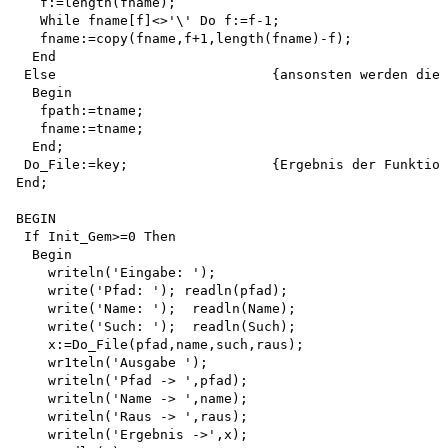
   f:=length(fname);

   While fname[f]<>'\' Do f:=f-1;

   fname:=copy(fname,f+1,length(fname)-f);

  End

 Else                           {ansonsten werden die 
  Begin 

   fpath:=tname; 

   fname:=tname;

  End;

 Do_File:=key;                  {Ergebnis der Funktion
End;

BEGIN 

 If Init_Gem>=0 Then 

  Begin

    writeln('Eingabe: '); 

    write('Pfad: '); readln(pfad);

    write('Name: ');  readln(Name); 

    write('Such: ');  readln(Such); 

    x:=Do_File(pfad,name,such,raus); 

    wr1teln('Ausgabe '); 

    writeln('Pfad -> ',pfad); 

    writeln('Name -> ',name); 

    writeln('Raus -> ',raus); 

    writeln('Ergebnis ->',x); 
