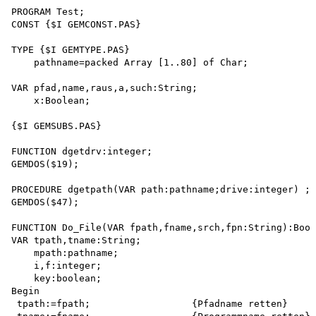
PROGRAM Test;

CONST {$I GEMCONST.PAS}

TYPE {$I GEMTYPE.PAS}

    pathname=packed Array [1..80] of Char;

VAR pfad,name,raus,a,such:String; 

    x:Boolean;

{$I GEMSUBS.PAS}

FUNCTION dgetdrv:integer;

GEMDOS($19);

PROCEDURE dgetpath(VAR path:pathname;drive:integer) ;

GEMDOS($47);

FUNCTION Do_File(VAR fpath,fname,srch,fpn:String):Bool
VAR tpath,tname:String; 

    mpath:pathname; 

    i,f:integer; 

    key:boolean;

Begin

 tpath:=fpath;                  {Pfadname retten}
