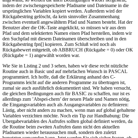
indem der zwischengespeicherte Pfadname und Dateiname in die
ursprünglichen Variablen kopiert werden. Außerdem wird der
Rückgabestring gelöscht, da kein sinnvoller Zusammenhang
zwischen eventuell angewähltem Pfad und Namen besteht. Hat der
Benutzer aber die OK-Taste angeklickt, so müssen wir aus dem
Pfad und dem selektierten Namen einen Pfad herstellen, indem wir
den Suchpfad mit diesem Dateinamen überschreiben und in den
Rückgabestring fpn[] kopieren. Zum Schluß wird noch als
Rückgabewert mitgeteilt, ob ABBRUCH (Rückgabe = 0) oder OK
(Rückgabe = 1) angewählt worden war.
Wie Sie in Listing 2 und 3 sehen, haben wir diese recht nützliche
Routine auch in Basic und auf mehrfachen Wunsch in PASCAL
programmiert. Ich hoffe, daß die Erklärung anhand des C-
Programms leicht auf die anderen Programme zu übertragen ist,
zumal sie auch ausführlich dokumentiert sind. Wir haben versucht,
die gleichen Bedingungen auch für BASIC zu schaffen, nur ist es
allerdings zum ’Abspei-chern’ der neuen Pfade und Namen nötig,
die Eingangsvariablen auch als Ausgangsvariablen zu definieren:
Lästig, aber nicht anders zu machen, wenn man auf global gehaltene
Variablen verzichten möchte. Noch ein Tip zur Handhabung: Die
Ubergabevariablen des Aufrufes sollten global definiert werden, da
die Routine beim zweiten Aufrufen dann nicht den aktuellen
Pfadnamen wieder heraussuchen muß, sondern den zuletzt
benutzten verwenden kann. Jetzt werden Sie sich sicher fragen, ob