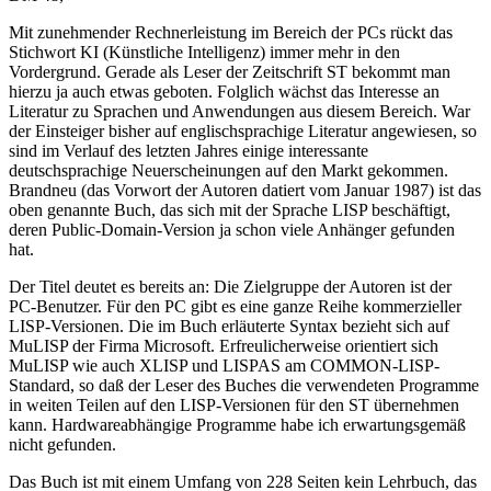
Mit zunehmender Rechnerleistung im Bereich der PCs rückt das
Stichwort KI (Künstliche Intelligenz) immer mehr in den
Vordergrund. Gerade als Leser der Zeitschrift ST bekommt man
hierzu ja auch etwas geboten. Folglich wächst das Interesse an
Literatur zu Sprachen und Anwendungen aus diesem Bereich. War
der Einsteiger bisher auf englischsprachige Literatur angewiesen, so
sind im Verlauf des letzten Jahres einige interessante
deutschsprachige Neuerscheinungen auf den Markt gekommen.
Brandneu (das Vorwort der Autoren datiert vom Januar 1987) ist das
oben genannte Buch, das sich mit der Sprache LISP beschäftigt,
deren Public-Domain-Version ja schon viele Anhänger gefunden
hat.
Der Titel deutet es bereits an: Die Zielgruppe der Autoren ist der
PC-Benutzer. Für den PC gibt es eine ganze Reihe kommerzieller
LISP-Versionen. Die im Buch erläuterte Syntax bezieht sich auf
MuLISP der Firma Microsoft. Erfreulicherweise orientiert sich
MuLISP wie auch XLISP und LISPAS am COMMON-LISP-
Standard, so daß der Leser des Buches die verwendeten Programme
in weiten Teilen auf den LISP-Versionen für den ST übernehmen
kann. Hardwareabhängige Programme habe ich erwartungsgemäß
nicht gefunden.
Das Buch ist mit einem Umfang von 228 Seiten kein Lehrbuch, das