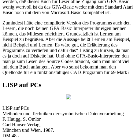
werden, daß dieses Buch für Leser ohne Zugang zum GFA-Basic
wenig wertvoll ist da das GFA-Basic weder mit dem Standard Atari
Basic noch mit dem von Microsoft-Basic kompatibel ist.
Zumindest hätte eine compilierte Version des Programms auch den
Lesern, die noch keinen GFA-Basic-Interpreter ihr eigen nennen
können, das Mitlesen erleichtert. Grundsätzlich ist Lernen am
Beispiel zu begrüßen. Aber die Aussage heißt Lernen am Beispiel,
nicht Beispiel und Lernen. Es wäre gut, die Erläuterung des
Programms zu vertiefen und dafür das* Listing zu kürzen, da man
es ja doch auf Diskette hat. Und ohne GFA-Basic-Interpreter, den
man ja zum Lesen des Source Codes braucht, kann man nicht viel
mit dem Buch anfangen. Aber wo sonst bekommt man den
Quellcode für ein funktionsfähiges CAD-Programm für 69 Mark?
LISP auf PCs
LISP auf PCs
Methoden und Techniken der symbolischen Datenverarbeitung.
F. Haugg, S. Omlor.
Carl Hanser Verlag,
München und Wien, 1987.
DM 48,-