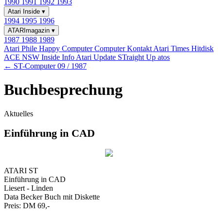
1990
1991
1992
1993
Atari Inside
▾
1994
1995
1996
ATARImagazin
▾
1987
1988
1989
Atari Phile
Happy Computer
Computer Kontakt
Atari Times
Hitdisk
ACE NSW Inside Info
Atari Update
STraight Up
atos
← ST-Computer 09 / 1987
Buchbesprechung
Aktuelles
Einführung in CAD
ATARI ST
Einführung in CAD
Liesert - Linden
Data Becker Buch mit Diskette
Preis: DM 69,-