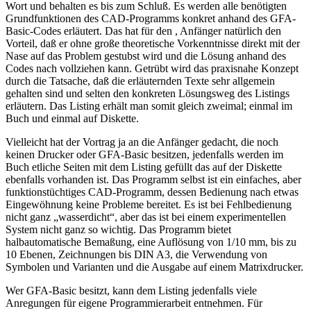
Wort und behalten es bis zum Schluß. Es werden alle benötigten
Grundfunktionen des CAD-Programms konkret anhand des GFA-
Basic-Codes erläutert. Das hat für den , Anfänger natürlich den
Vorteil, daß er ohne große theoretische Vorkenntnisse direkt mit der
Nase auf das Problem gestubst wird und die Lösung anhand des
Codes nach vollziehen kann. Getrübt wird das praxisnahe Konzept
durch die Tatsache, daß die erläuternden Texte sehr allgemein
gehalten sind und selten den konkreten Lösungsweg des Listings
erläutern. Das Listing erhält man somit gleich zweimal; einmal im
Buch und einmal auf Diskette.
Vielleicht hat der Vortrag ja an die Anfänger gedacht, die noch
keinen Drucker oder GFA-Basic besitzen, jedenfalls werden im
Buch etliche Seiten mit dem Listing gefüllt das auf der Diskette
ebenfalls vorhanden ist. Das Programm selbst ist ein einfaches, aber
funktionstüchtiges CAD-Programm, dessen Bedienung nach etwas
Eingewöhnung keine Probleme bereitet. Es ist bei Fehlbedienung
nicht ganz „wasserdicht“, aber das ist bei einem experimentellen
System nicht ganz so wichtig. Das Programm bietet
halbautomatische Bemaßung, eine Auflösung von 1/10 mm, bis zu
10 Ebenen, Zeichnungen bis DIN A3, die Verwendung von
Symbolen und Varianten und die Ausgabe auf einem Matrixdrucker.
Wer GFA-Basic besitzt, kann dem Listing jedenfalls viele
Anregungen für eigene Programmierarbeit entnehmen. Für