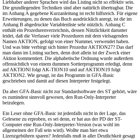
Liebhaber anderer Sprachen wird das Listing nicht so effektiv sein.
Die grundlegenden Techniken sind aber natürlich übertragbar. Die
im Anhang A gegebene Kurzanleitung ist recht hilfsreich. Für eigene
Erweiterungen, zu denen das Buch ausdrücklich anregt, ist die im
Anhang B abgedruckte Variablenliste sehr nützlich. Anhang C
enthält ein Prozedurenverzeichnis, dessen Nützlichkeit darunter
leidet, daß die Verfasser viele Prozeduren mit dem vielsagenden
Namen AKTION, gefolgt von einer Nummer, verwendet haben.
Und was bitte verbirgt sich hinter Prozedur AKTION27? Das darf
man dann im Listing suchen, denn dort allein ist der Zweck einer
Aktion kommentiert. Die alphabetische Ordnung wurde außerdem
offensichtlich von einem dummen Sortierprogramm erledigt, denn
auf AKTIONl folgt AK-TION10 und auf AKTION19 folgt
AKTION2. Wie gesagt, ist das Programm in GFA-Basic
geschrieben und damit auf diesen Interpreter festgelegt.
Da aber GFA-Basic nicht zur Standardsoftware des ST gehört, wäre
es zumindest sinnvoll gewesen, den Run-Only-Interpreter
beizulegen.
Ein Leser ohne GFA-Basic ist jedenfalls nicht in der Lage, das
Gelesene zu erproben, es sei denn, er hat aus der PD der ST-
Computer eine Run-Only-Interpreter-Version (was wohl im
allgemeinen der Fall sein wird). Wollte man hier etwa
Lizenzgebühren sparen? Jedenfalls muß in aller Deutlichkeit gesagt