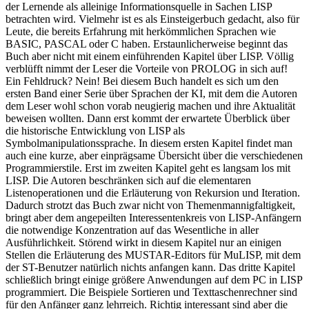
der Lernende als alleinige Informationsquelle in Sachen LISP
betrachten wird. Vielmehr ist es als Einsteigerbuch gedacht, also für
Leute, die bereits Erfahrung mit herkömmlichen Sprachen wie
BASIC, PASCAL oder C haben. Erstaunlicherweise beginnt das
Buch aber nicht mit einem einführenden Kapitel über LISP. Völlig
verblüfft nimmt der Leser die Vorteile von PROLOG in sich auf!
Ein Fehldruck? Nein! Bei diesem Buch handelt es sich um den
ersten Band einer Serie über Sprachen der KI, mit dem die Autoren
dem Leser wohl schon vorab neugierig machen und ihre Aktualität
beweisen wollten. Dann erst kommt der erwartete Überblick über
die historische Entwicklung von LISP als
Symbolmanipulationssprache. In diesem ersten Kapitel findet man
auch eine kurze, aber einprägsame Übersicht über die verschiedenen
Programmierstile. Erst im zweiten Kapitel geht es langsam los mit
LISP. Die Autoren beschränken sich auf die elementaren
Listenoperationen und die Erläuterung von Rekursion und Iteration.
Dadurch strotzt das Buch zwar nicht von Themenmannigfaltigkeit,
bringt aber dem angepeilten Interessentenkreis von LISP-Anfängern
die notwendige Konzentration auf das Wesentliche in aller
Ausführlichkeit. Störend wirkt in diesem Kapitel nur an einigen
Stellen die Erläuterung des MUSTAR-Editors für MuLISP, mit dem
der ST-Benutzer natürlich nichts anfangen kann. Das dritte Kapitel
schließlich bringt einige größere Anwendungen auf dem PC in LISP
programmiert. Die Beispiele Sortieren und Texttaschenrechner sind
für den Anfänger ganz lehrreich. Richtig interessant sind aber die