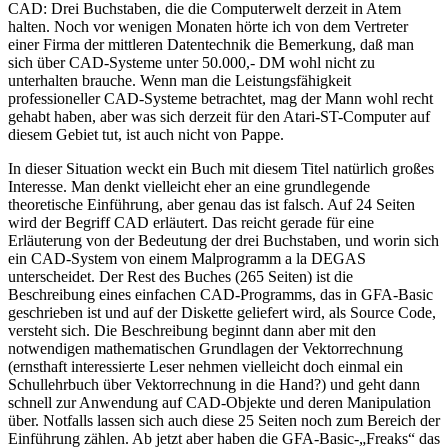
CAD: Drei Buchstaben, die die Computerwelt derzeit in Atem
halten. Noch vor wenigen Monaten hörte ich von dem Vertreter
einer Firma der mittleren Datentechnik die Bemerkung, daß man
sich über CAD-Systeme unter 50.000,- DM wohl nicht zu
unterhalten brauche. Wenn man die Leistungsfähigkeit
professioneller CAD-Systeme betrachtet, mag der Mann wohl recht
gehabt haben, aber was sich derzeit für den Atari-ST-Computer auf
diesem Gebiet tut, ist auch nicht von Pappe.
In dieser Situation weckt ein Buch mit diesem Titel natürlich großes
Interesse. Man denkt vielleicht eher an eine grundlegende
theoretische Einführung, aber genau das ist falsch. Auf 24 Seiten
wird der Begriff CAD erläutert. Das reicht gerade für eine
Erläuterung von der Bedeutung der drei Buchstaben, und worin sich
ein CAD-System von einem Malprogramm a la DEGAS
unterscheidet. Der Rest des Buches (265 Seiten) ist die
Beschreibung eines einfachen CAD-Programms, das in GFA-Basic
geschrieben ist und auf der Diskette geliefert wird, als Source Code,
versteht sich. Die Beschreibung beginnt dann aber mit den
notwendigen mathematischen Grundlagen der Vektorrechnung
(ernsthaft interessierte Leser nehmen vielleicht doch einmal ein
Schullehrbuch über Vektorrechnung in die Hand?) und geht dann
schnell zur Anwendung auf CAD-Objekte und deren Manipulation
über. Notfalls lassen sich auch diese 25 Seiten noch zum Bereich der
Einführung zählen. Ab jetzt aber haben die GFA-Basic-„Freaks“ das