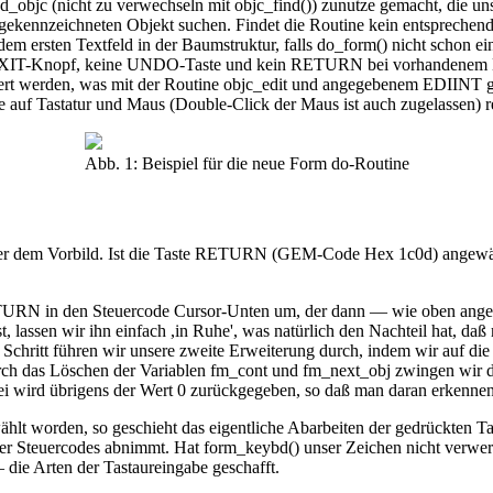
d_objc (nicht zu verwechseln mit objc_find()) zunutze gemacht, die u
nzeichneten Objekt suchen. Findet die Routine kein entsprechendes 
h dem ersten Textfeld in der Baumstruktur, falls do_form() nicht schon 
UCH)EXIT-Knopf, keine UNDO-Taste und kein RETURN bei vorhandene
tialisiert werden, was mit der Routine objc_edit und angegebenem EDIIN
ie auf Tastatur und Maus (Double-Click der Maus ist auch zugelassen) re
Abb. 1: Beispiel für die neue Form do-Routine
er dem Vorbild. Ist die Taste RETURN (GEM-Code Hex 1c0d) angewählt
on RETURN in den Steuercode Cursor-Unten um, der dann — wie oben 
lassen wir ihn einfach ,in Ruhe', was natürlich den Nachteil hat, da
n Schritt führen wir unsere zweite Erweiterung durch, indem wir auf d
Durch das Löschen der Variablen fm_cont und fm_next_obj zwingen wir
bei wird übrigens der Wert 0 zurückgegeben, so daß man daran erkenn
lt worden, so geschieht das eigentliche Abarbeiten der gedrückten Ta
Steuercodes abnimmt. Hat form_keybd() unser Zeichen nicht verwerten
die Arten der Tastaureingabe geschafft.