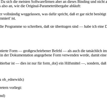
a sich die meisten Softwarefirmen aber an dieses Binding und nicht an
 also an, wie die Original-Parameterübergabe abläuft:
 vollständig weggelassen, was dafür spricht, daß er gar nicht benötigt 
miert' ist.
e Programme so schreiben, daß sie übertragen sind — habe ich eine De
ierte Form — großgeschriebener Befehl — als auch die tatsächlich i
 in der Dokumentation angegebene Form verwenden werde, damit eine b
 editierbar ist — dies ist nur für form_do() ein Hilfsmittel —, sonde
 & ob_ednewidx)
etern vorliegt:
ind)