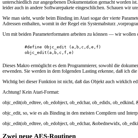
unterschiedlich zur angegebenen Dokumentation gemacht worden ist. D
leider auch in andere Softwarepakete eingeschlichen. Schauen wir uns
Wie man sieht, wurde beim Binding im Atari sogar der vierte Parameter
Adressen enthalten, womit in der Regel ein Systemabsturz ,vorprogram
Um mit beiden Parameterformaten arbeiten zu können — wir wollen di
	#define Objc_edit (a,b,c,d,e,f) 

Dieses Makro ermöglicht es dem Programmierer, sowohl die dokument
erwenden. Sie werden in dem folgenden Lasting erkenne, daß ich die
Wichtig bei dieser Funktion ist nicht, daß das Objekt auch wirklich
Achtung! Kein Atari-Format:
objc_edit(ob_edtree, ob_edobject, ob_edchar, ob_edidx, ob_edkind,
objc_edit, so, wie es als Binding in den meisten Compilern und Interpr
objc_edit(ob_edtree, ob_edobject, ob_edchar, &obednewidx, ob_edk
Zwei neue AES-Routinen