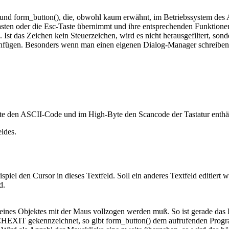
nd form_button(), die, obwohl kaum erwähnt, im Betriebssystem des
rtasten oder die Esc-Taste übernimmt und ihre entsprechenden Funktione
 Ist das Zeichen kein Steuerzeichen, wird es nicht herausgefiltert, s
einfügen. Besonders wenn man einen eigenen Dialog-Manager schreiben 
den ASCII-Code und im High-Byte den Scancode der Tastatur enthält
eldes.
eispiel den Cursor in dieses Textfeld. Soll ein anderes Textfeld editi
d.
eines Objektes mit der Maus vollzogen werden muß. So ist gerade das
CHEXIT gekennzeichnet, so gibt form_button() dem aufrufenden Pro