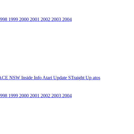
1998
1999
2000
2001
2002
2003
2004
ACE NSW Inside Info
Atari Update
STraight Up
atos
1998
1999
2000
2001
2002
2003
2004