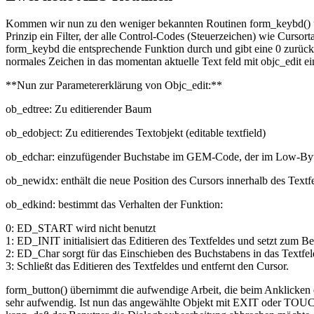
Kommen wir nun zu den weniger bekannten Routinen form_keybd() u
Prinzip ein Filter, der alle Control-Codes (Steuerzeichen) wie Curso
form_keybd die entsprechende Funktion durch und gibt eine 0 zurück.
normales Zeichen in das momentan aktuelle Text feld mit objc_edit 
**Nun zur Parametererklärung von Objc_edit:**
ob_edtree: Zu editierender Baum
ob_edobject: Zu editierendes Textobjekt (editable textfield)
ob_edchar: einzufügender Buchstabe im GEM-Code, der im Low-Byte 
ob_newidx: enthält die neue Position des Cursors innerhalb des Textf
ob_edkind: bestimmt das Verhalten der Funktion:
0: ED_START wird nicht benutzt
1: ED_INIT initialisiert das Editieren des Textfeldes und setzt zum B
2: ED_Char sorgt für das Einschieben des Buchstabens in das Textfel
3: Schließt das Editieren des Textfeldes und entfernt den Cursor.
form_button() übernimmt die aufwendige Arbeit, die beim Anklicken 
sehr aufwendig. Ist nun das angewählte Objekt mit EXIT oder TOU