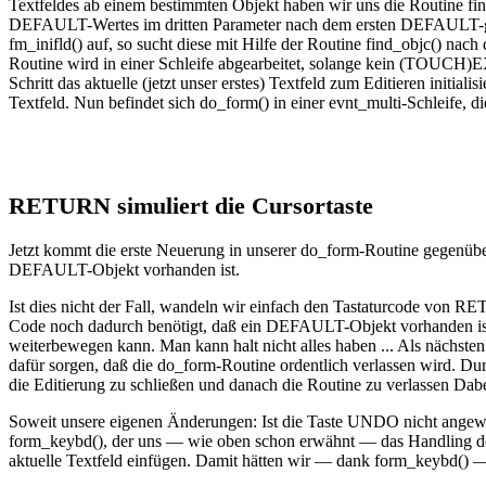
Textfeldes ab einem bestimmten Objekt haben wir uns die Routine fin
DEFAULT-Wertes im dritten Parameter nach dem ersten DEFAULT-geken
fm_inifld() auf, so sucht diese mit Hilfe der Routine find_objc() nac
Routine wird in einer Schleife abgearbeitet, solange kein (TO
Schritt das aktuelle (jetzt unser erstes) Textfeld zum Editieren ini
Textfeld. Nun befindet sich do_form() in einer evnt_multi-Schleife, d
RETURN simuliert die Cursortaste
Jetzt kommt die erste Neuerung in unserer do_form-Routine gegenüb
DEFAULT-Objekt vorhanden ist.
Ist dies nicht der Fall, wandeln wir einfach den Tastaturcode v
Code noch dadurch benötigt, daß ein DEFAULT-Objekt vorhanden ist, 
weiterbewegen kann. Man kann halt nicht alles haben ... Als nächste
dafür sorgen, daß die do_form-Routine ordentlich verlassen wird. 
die Editierung zu schließen und danach die Routine zu verlassen Da
Soweit unsere eigenen Änderungen: Ist die Taste UNDO nicht angewäh
form_keybd(), der uns — wie oben schon erwähnt — das Handling der 
aktuelle Textfeld einfügen. Damit hätten wir — dank form_keybd() — 