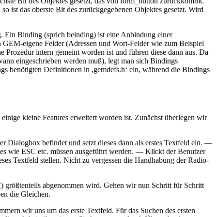
chste Bit des Objektes gesetzt, das von form_button zurückkommt.
o ist das oberste Bit des zurückgegebenen Objektes gesetzt. Wird
in Binding (sprich beinding) ist eine Anbindung einer
in GEM-eigene Felder (Adressen und Wort-Felder wie zum Beispiel
e Prozedur intern gemeint worden ist und führen diese dann aus. Da
 wann eingeschrieben werden muß), legt man sich Bindings
ngs benötigten Definitionen in ,gemdefs.h‘ ein, während die Bindings
einige kleine Features erweitert worden ist. Zunächst überlegen wir
r Dialogbox befindet und setzt dieses dann als erstes Textfeld ein. —
des wie ESC etc. müssen ausgeführt werden. — Klickt der Benutzer
dieses Textfeld stellen. Nicht zu vergessen die Handhabung der Radio-
() größtenteils abgenommen wird. Gehen wir nun Schritt für Schritt
en die Gleichen.
mern wir uns um das erste Textfeld. Für das Suchen des ersten