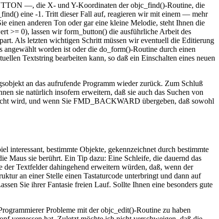
BUTTON —, die X- und Y-Koordinaten der objc_find()-Routine, die
ind() eine -1. Tritt dieser Fall auf, reagieren wir mit einem — mehr
e einen anderen Ton oder gar eine kleine Melodie, steht Ihnen die
 >= 0), lassen wir form_button() die ausführliche Arbeit des
. Als letzten wichtigen Schritt müssen wir eventuell die Editierung
 angewählt worden ist oder die do_form()-Routine durch einen
ellen Textstring bearbeiten kann, so daß ein Einschalten eines neuen
objekt an das aufrufende Programm wieder zurück. Zum Schluß
nen sie natürlich insofern erweitern, daß sie auch das Suchen von
esucht wird, und wenn Sie FMD_BACKWARD übergeben, daß sowohl
iel interessant, bestimmte Objekte, gekennzeichnet durch bestimmte
 Maus sie berührt. Ein Tip dazu: Eine Schleife, die dauernd das
e der Textfelder dahingehend erweitern würden, daß, wenn der
uktur an einer Stelle einen Tastaturcode unterbringt und dann auf
sen Sie ihrer Fantasie freien Lauf. Sollte Ihnen eine besonders gute
r Programmierer Probleme mit der objc_edit()-Routine zu haben
f vergessen hat. Zuletzt möchte ich nicht verschweigen, daß die