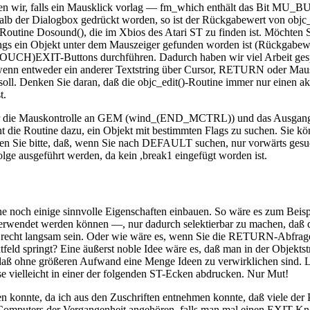
ben wir, falls ein Mausklick vorlag — fm_which enthält das Bit MU_
halb der Dialogbox gedrückt worden, so ist der Rückgabewert von objc_f
utine Dosound(), die im Xbios des Atari ST zu finden ist. Möchten Si
s ein Objekt unter dem Mauszeiger gefunden worden ist (Rückgabewert
UCH)EXIT-Buttons durchführen. Dadurch haben wir viel Arbeit gespart
, wenn entweder ein anderer Textstring über Cursor, RETURN oder Maus
. Denken Sie daran, daß die objc_edit()-Routine immer nur einen aktu
t.
ir die Mauskontrolle an GEM (wind_(END_MCTRL)) und das Ausgangs
 die Routine dazu, ein Objekt mit bestimmten Flags zu suchen. Sie kön
 Sie bitte, daß, wenn Sie nach DEFAULT suchen, nur vorwärts g
e ausgeführt werden, da kein ,break1 eingefügt worden ist.
ne noch einige sinnvolle Eigenschaften einbauen. So wäre es zum Beisp
wendet werden können —, nur dadurch selektierbar zu machen, daß die
fte recht langsam sein. Oder wie wäre es, wenn Sie die RETURN-Abfrag
eld springt? Eine äußerst noble Idee wäre es, daß man in der Objektstr
 daß ohne größeren Aufwand eine Menge Ideen zu verwirklichen sind. Las
ese vielleicht in einer der folgenden ST-Ecken abdrucken. Nur Mut!
fen konnte, da ich aus den Zuschriften entnehmen konnte, daß viele de
 Computers der Vergangenheit angehören, falls man mal einen EXIT-Knop