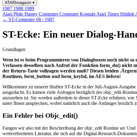
ATARImagazin
▾
1987
1988
1989
Atari Phile
Happy Computer
Computer Kontakt
Atari Times
Hitdisk
← ST-Computer 08 / 1987
ST-Ecke: Ein neuer Dialog-Han
Grundlagen
Wem ist es beim Programmieren von Dialogboxen noch nicht so e
Verlassen desselben nach Aufruf der Funktion form_do() nicht me
der Return-Taste vollzogen werden muß? Diesen beiden .Ärgerni
Routinen, form_button und form_keybd, im AES liefern!
Willkommen zu unserer fünften ST-Ecke in der Juli-August-Ausgabe 
ausgedacht. Es kamen viele Anfragen bezüglich der objc_edit-Routine
anzusehen ist. Sie werden außerdem in dieser ST-Ecke erfahren, wie 
unter Ihnen ansprechen, wobei natürlich auch die Anfänger herzlich 
Ein Fehler bei Objc_edit()
Fangen wir also mit der Beschreibung der objc_edit Routine an: Und g
weitverbreiteten Literatur, die sich auf die Digital-Research-Dokume