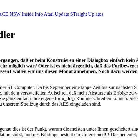
ACE NSW Inside Info
Atari Update
STraight Up
atos
dler
rgangen, daß er beim Konstruieren einer Dialogbox einfach kein 
hr möglich war? Oder ist es nicht ärgerlich, daß das Fortbewegen
ssen1 wollen wir uns diesen Monat annehmen. Noch dazu werden wi
der ST-Computer. Da bis September eine lange Zeit bis zur nächsten 
, mit dem verzweifelten Aufschrei, daß mehr Abstürze als Erfolge zu v
Sie ganz einfach Ihre eigene form_do()-Routine schreiben können. Sie 
zu unserem Streifzug durch das AES eingeladen sind.
enau dies ist der Punkt, warum die meisten unter Ihnen gescheitert si
ntation stützt, und des Bindings besteht ein Unterschied!!! Das bedeut