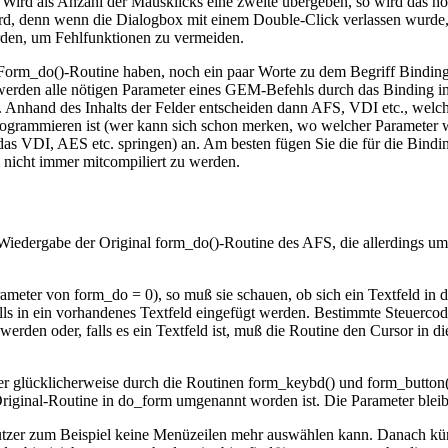
Wird als Anzahl der Mausklicks eine zweite übergeben, so wird das hö
rd, denn wenn die Dialogbox mit einem Double-Click verlassen wurde, s
werden, um Fehlfunktionen zu vermeiden.
m_do()-Routine haben, noch ein paar Worte zu dem Begriff Binding. E
werden alle nötigen Parameter eines GEM-Befehls durch das Binding 
 Anhand des Inhalts der Felder entscheiden dann AFS, VDI etc., welch
 programmieren ist (wer kann sich schon merken, wo welcher Parameter
das VDI, AES etc. springen) an. Am besten fügen Sie die für die Bindi
m nicht immer mitcompiliert zu werden.
Wiedergabe der Original form_do()-Routine des AFS, die allerdings um 
eter von form_do = 0), so muß sie schauen, ob sich ein Textfeld in de
ls in ein vorhandenes Textfeld eingefügt werden. Bestimmte Steuerco
 werden oder, falls es ein Textfeld ist, muß die Routine den Cursor in 
aber glücklicherweise durch die Routinen form_keybd() und form_button
riginal-Routine in do_form umgenannt worden ist. Die Parameter bleib
utzer zum Beispiel keine Menüzeilen mehr auswählen kann. Danach küm