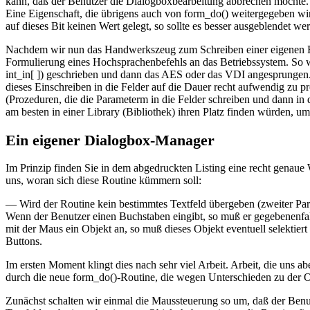
kann, daß der Benutzer die Dialogboxbearbeitung abbrechen möchte. 
Eine Eigenschaft, die übrigens auch von form_do() weitergegeben wi
auf dieses Bit keinen Wert gelegt, so sollte es besser ausgeblendet 
Nachdem wir nun das Handwerkszeug zum Schreiben einer eigenen For
Formulierung eines Hochsprachenbefehls an das Betriebssystem. So 
int_in[ ]) geschrieben und dann das AES oder das VDI angesprungen.
dieses Einschreiben in die Felder auf die Dauer recht aufwendig zu
(Prozeduren, die die Parameterm in die Felder schreiben und dann in 
am besten in einer Library (Bibliothek) ihren Platz finden würden, u
Ein eigener Dialogbox-Manager
Im Prinzip finden Sie in dem abgedruckten Listing eine recht genaue 
uns, woran sich diese Routine kümmern soll:
— Wird der Routine kein bestimmtes Textfeld übergeben (zweiter Param
Wenn der Benutzer einen Buchstaben eingibt, so muß er gegebenenfal
mit der Maus ein Objekt an, so muß dieses Objekt eventuell selektiert
Buttons.
Im ersten Moment klingt dies nach sehr viel Arbeit. Arbeit, die uns 
durch die neue form_do()-Routine, die wegen Unterschieden zu der O
Zunächst schalten wir einmal die Maussteuerung so um, daß der Ben