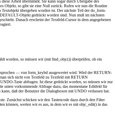
ns diese Arbeit übernimmt. Sie kann sogar durch Übergabe des
Objekt, so gibt sie eine Null zurück. Rufen wir nun die Routine
ein Textobjekt übergeben worden ist. Der nächste Teil der do_form-
m DEFAULT-Objekt gedrückt worden sind. Nun muß im nächsten
T geschieht. Danach erscheint der Textfeld-Cursor in dem angegebenen
agiert.
 worden, so müssen wir (mit find_objc()) überprüfen, ob ein
angesprochen — von form_keybd ausgewertet wird. Wird der RETURN-
ß man sich nicht von Textfeld zu Textfeld mit RETURN
ie UNDO-Taste abfragen. Ist diese gedrückt worden, so müssen wir nur
 die unten vorkommende Abfrage dazu, das momentane Editfeld für
en kann, daß der Benutzer die Dialogboxen mit UNDO verlassen hat.
ste. Zunächst schicken wir den Tastencode dazu durch den Filter
 können, werten wir es aus, in dem wir es mit objc_edit() in das