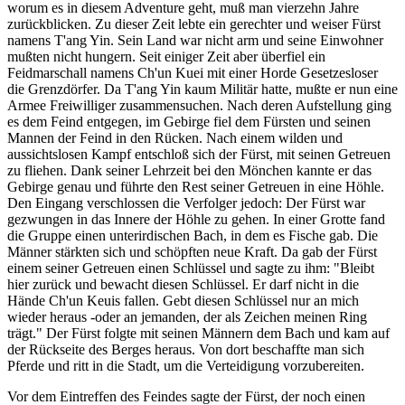
worum es in diesem Adventure geht, muß man vierzehn Jahre
zurückblicken. Zu dieser Zeit lebte ein gerechter und weiser Fürst
namens T'ang Yin. Sein Land war nicht arm und seine Einwohner
mußten nicht hungern. Seit einiger Zeit aber überfiel ein
Feidmarschall namens Ch'un Kuei mit einer Horde Gesetzesloser
die Grenzdörfer. Da T'ang Yin kaum Militär hatte, mußte er nun eine
Armee Freiwilliger zusammensuchen. Nach deren Aufstellung ging
es dem Feind entgegen, im Gebirge fiel dem Fürsten und seinen
Mannen der Feind in den Rücken. Nach einem wilden und
aussichtslosen Kampf entschloß sich der Fürst, mit seinen Getreuen
zu fliehen. Dank seiner Lehrzeit bei den Mönchen kannte er das
Gebirge genau und führte den Rest seiner Getreuen in eine Höhle.
Den Eingang verschlossen die Verfolger jedoch: Der Fürst war
gezwungen in das Innere der Höhle zu gehen. In einer Grotte fand
die Gruppe einen unterirdischen Bach, in dem es Fische gab. Die
Männer stärkten sich und schöpften neue Kraft. Da gab der Fürst
einem seiner Getreuen einen Schlüssel und sagte zu ihm: "Bleibt
hier zurück und bewacht diesen Schlüssel. Er darf nicht in die
Hände Ch'un Keuis fallen. Gebt diesen Schlüssel nur an mich
wieder heraus -oder an jemanden, der als Zeichen meinen Ring
trägt." Der Fürst folgte mit seinen Männern dem Bach und kam auf
der Rückseite des Berges heraus. Von dort beschaffte man sich
Pferde und ritt in die Stadt, um die Verteidigung vorzubereiten.
Vor dem Eintreffen des Feindes sagte der Fürst, der noch einen