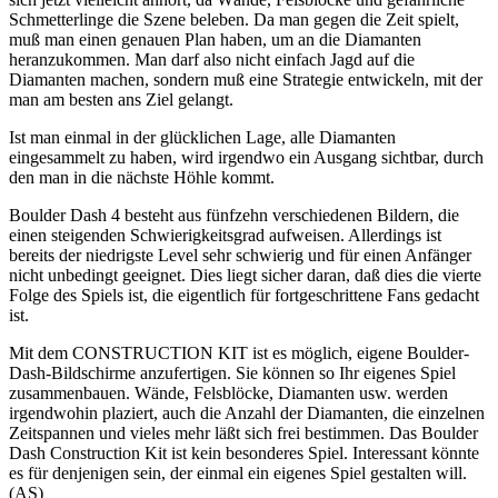
Schmetterlinge die Szene beleben. Da man gegen die Zeit spielt,
muß man einen genauen Plan haben, um an die Diamanten
heranzukommen. Man darf also nicht einfach Jagd auf die
Diamanten machen, sondern muß eine Strategie entwickeln, mit der
man am besten ans Ziel gelangt.
Ist man einmal in der glücklichen Lage, alle Diamanten
eingesammelt zu haben, wird irgendwo ein Ausgang sichtbar, durch
den man in die nächste Höhle kommt.
Boulder Dash 4 besteht aus fünfzehn verschiedenen Bildern, die
einen steigenden Schwierigkeitsgrad aufweisen. Allerdings ist
bereits der niedrigste Level sehr schwierig und für einen Anfänger
nicht unbedingt geeignet. Dies liegt sicher daran, daß dies die vierte
Folge des Spiels ist, die eigentlich für fortgeschrittene Fans gedacht
ist.
Mit dem CONSTRUCTION KIT ist es möglich, eigene Boulder-
Dash-Bildschirme anzufertigen. Sie können so Ihr eigenes Spiel
zusammenbauen. Wände, Felsblöcke, Diamanten usw. werden
irgendwohin plaziert, auch die Anzahl der Diamanten, die einzelnen
Zeitspannen und vieles mehr läßt sich frei bestimmen. Das Boulder
Dash Construction Kit ist kein besonderes Spiel. Interessant könnte
es für denjenigen sein, der einmal ein eigenes Spiel gestalten will.
(AS)