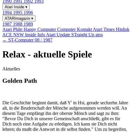
1990
1991
1992
1993
Atari Inside
▾
1994
1995
1996
ATARImagazin
▾
1987
1988
1989
Atari Phile
Happy Computer
Computer Kontakt
Atari Times
Hitdisk
ACE NSW Inside Info
Atari Update
STraight Up
atos
← ST-Computer 08 / 1987
Relax - aktuelle Spiele
Aktuelles
Golden Path
Die Geschichte beginnt damit, daß Y' in Hsi, gerade sechzehn Jahre
alt, in die Bruderschaft der Mönche aufgenommen werden will. An
diesem Tage empfängt ihn der oberste Mönch und sagt zu ihm:
"Bevor Du Dich in unserer Gemeinschaft anschließt, gibt es für
Dich noch eine Aufgabe zu erledigen. Ich kann sie Dich nicht
lehren; du mußt die Antwort in dir selbst finden." Um zu begreifen,