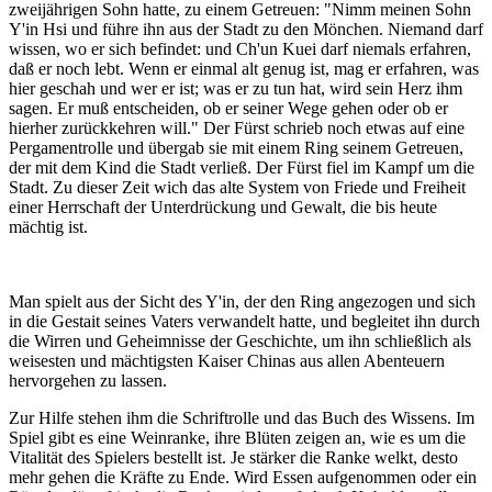
zweijährigen Sohn hatte, zu einem Getreuen: "Nimm meinen Sohn
Y'in Hsi und führe ihn aus der Stadt zu den Mönchen. Niemand darf
wissen, wo er sich befindet: und Ch'un Kuei darf niemals erfahren,
daß er noch lebt. Wenn er einmal alt genug ist, mag er erfahren, was
hier geschah und wer er ist; was er zu tun hat, wird sein Herz ihm
sagen. Er muß entscheiden, ob er seiner Wege gehen oder ob er
hierher zurückkehren will." Der Fürst schrieb noch etwas auf eine
Pergamentrolle und übergab sie mit einem Ring seinem Getreuen,
der mit dem Kind die Stadt verließ. Der Fürst fiel im Kampf um die
Stadt. Zu dieser Zeit wich das alte System von Friede und Freiheit
einer Herrschaft der Unterdrückung und Gewalt, die bis heute
mächtig ist.
Man spielt aus der Sicht des Y'in, der den Ring angezogen und sich
in die Gestait seines Vaters verwandelt hatte, und begleitet ihn durch
die Wirren und Geheimnisse der Geschichte, um ihn schließlich als
weisesten und mächtigsten Kaiser Chinas aus allen Abenteuern
hervorgehen zu lassen.
Zur Hilfe stehen ihm die Schriftrolle und das Buch des Wissens. Im
Spiel gibt es eine Weinranke, ihre Blüten zeigen an, wie es um die
Vitalität des Spielers bestellt ist. Je stärker die Ranke welkt, desto
mehr gehen die Kräfte zu Ende. Wird Essen aufgenommen oder ein