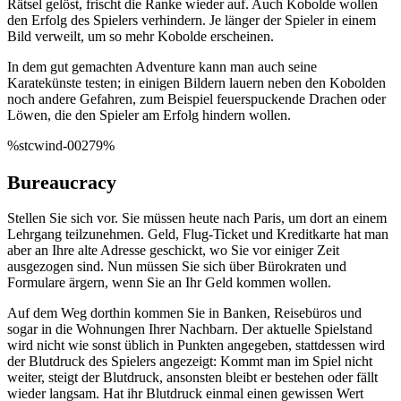
Rätsel gelöst, frischt die Ranke wieder auf. Auch Kobolde wollen
den Erfolg des Spielers verhindern. Je länger der Spieler in einem
Bild verweilt, um so mehr Kobolde erscheinen.
In dem gut gemachten Adventure kann man auch seine
Karatekünste testen; in einigen Bildern lauern neben den Kobolden
noch andere Gefahren, zum Beispiel feuerspuckende Drachen oder
Löwen, die den Spieler am Erfolg hindern wollen.
%stcwind-00279%
Bureaucracy
Stellen Sie sich vor. Sie müssen heute nach Paris, um dort an einem
Lehrgang teilzunehmen. Geld, Flug-Ticket und Kreditkarte hat man
aber an Ihre alte Adresse geschickt, wo Sie vor einiger Zeit
ausgezogen sind. Nun müssen Sie sich über Bürokraten und
Formulare ärgern, wenn Sie an Ihr Geld kommen wollen.
Auf dem Weg dorthin kommen Sie in Banken, Reisebüros und
sogar in die Wohnungen Ihrer Nachbarn. Der aktuelle Spielstand
wird nicht wie sonst üblich in Punkten angegeben, stattdessen wird
der Blutdruck des Spielers angezeigt: Kommt man im Spiel nicht
weiter, steigt der Blutdruck, ansonsten bleibt er bestehen oder fällt
wieder langsam. Hat ihr Blutdruck einmal einen gewissen Wert