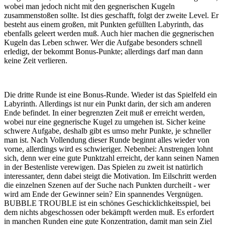
wobei man jedoch nicht mit den gegnerischen Kugeln
zusammenstoßen sollte. Ist dies geschafft, folgt der zweite Level. Er
besteht aus einem großen, mit Punkten gefüllten Labyrinth, das
ebenfalls geleert werden muß. Auch hier machen die gegnerischen
Kugeln das Leben schwer. Wer die Aufgabe besonders schnell
erledigt, der bekommt Bonus-Punkte; allerdings darf man dann
keine Zeit verlieren.
Die dritte Runde ist eine Bonus-Runde. Wieder ist das Spielfeld ein
Labyrinth. Allerdings ist nur ein Punkt darin, der sich am anderen
Ende befindet. In einer begrenzten Zeit muß er erreicht werden,
wobei nur eine gegnerische Kugel zu umgehen ist. Sicher keine
schwere Aufgabe, deshalb gibt es umso mehr Punkte, je schneller
man ist. Nach Vollendung dieser Runde beginnt alles wieder von
vorne, allerdings wird es schwieriger. Nebenbei: Anstrengen lohnt
sich, denn wer eine gute Punktzahl erreicht, der kann seinen Namen
in der Bestenliste verewigen. Das Spielen zu zweit ist natürlich
interessanter, denn dabei steigt die Motivation. Im Eilschritt werden
die einzelnen Szenen auf der Suche nach Punkten durcheilt - wer
wird am Ende der Gewinner sein? Ein spannendes Vergnügen.
BUBBLE TROUBLE ist ein schönes Geschicklichkeitsspiel, bei
dem nichts abgeschossen oder bekämpft werden muß. Es erfordert
in manchen Runden eine gute Konzentration, damit man sein Ziel