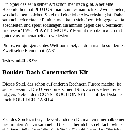
Ein Spiel das es in seiner Art schon mehrfach gibt. Aber eine
Besonderheit hat PLUTOS: man kann es nämlich zu Zweit spielen,
was bei einem solchen Spiel mal eine tolle Abwechslung ist. Dabei
sammelt jeder eigene Punkte, man kann sich aber nicht gegenseitig
abschießen und spielt sozusagen zusammen gegen die Übermacht.
In diesem 'TWO-PLAYER-MODUS' kommt man dann auch mit
guter Zusammenarbeit am weitesten.
Plutos, ein gut gemachtes Weltraumspiel, an dem man besonders zu
Zweit seine Freude hat. (AS)
%stcwind-00282%
Boulder Dash Construction Kit
Dieses Spiel, das schon auf anderen Rechnern Furore machte, ist
sicher bekannt. Die Urversion erschien 1985, zwei weitere Teile
folgten. Neben dem CONSTRUCTION SET ist auf der Diskette
noch BOULDER DASH 4.
Ziel des Spieles ist es, alle vorhandenen Diamanten innerhalb einer
bestimmten Zeit zu sammeln. Dies ist aber nicht so einfach, wie es
sich jetzt vielleicht anhört, da Wände, Felsblöcke und gefährliche