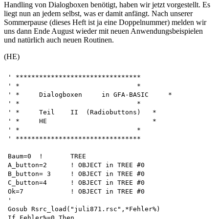
Handling von Dialogboxen benötigt, haben wir jetzt vorgestellt. Es
liegt nun an jedem selbst, was er damit anfängt. Nach unserer
Sommerpause (dieses Heft ist ja eine Doppelnummer) melden wir
uns dann Ende August wieder mit neuen Anwendungsbeispielen
und natürlich auch neuen Routinen.
(HE)
' ********************************

' *                              *

' *	Dialogboxen	in GFA-BASIC     *

' *                              *

' *	Teil    II  (Radiobuttons)   *

' *	HE                           *

' *                              *

' ********************************

Baum=0	!	TREE

A_button=2	! OBJECT in TREE #0

B_button= 3	! OBJECT in TREE #0

C_button=4	! OBJECT in TREE #0

Ok=7		! OBJECT in TREE #0

'

Gosub Rsrc_load("juli871.rsc",*Fehler%)

If Fehler%=0 Then
