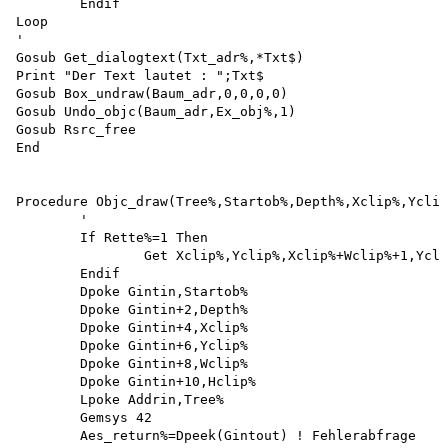
	Endif 

Loop

'

Gosub Get_dialogtext(Txt_adr%,*Txt$)

Print "Der Text lautet : ";Txt$

Gosub Box_undraw(Baum_adr,0,0,0,0)

Gosub Undo_objc(Baum_adr,Ex_obj%,1)

Gosub Rsrc_free 

End

Procedure Objc_draw(Tree%,Startob%,Depth%,Xclip%,Yclip
	'

	If Rette%=1 Then

		Get Xclip%,Yclip%,Xclip%+Wclip%+1,Yclip%+Hclip%+1,Rette% 

	Endif

	Dpoke Gintin,Startob%

	Dpoke Gintin+2,Depth%

	Dpoke Gintin+4,Xclip%

	Dpoke Gintin+6,Yclip%

	Dpoke Gintin+8,Wclip%

	Dpoke Gintin+10,Hclip%

	Lpoke Addrin,Tree%

	Gemsys 42

	Aes_return%=Dpeek(Gintout) ! Fehlerabfrage 
