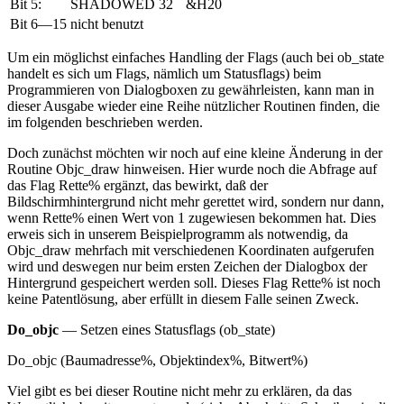
Bit 5:
SHADOWED
32
&H20
Bit 6—15
nicht benutzt
Um ein möglichst einfaches Handling der Flags (auch bei ob_state
handelt es sich um Flags, nämlich um Statusflags) beim
Programmieren von Dialogboxen zu gewährleisten, kann man in
dieser Ausgabe wieder eine Reihe nützlicher Routinen finden, die
im folgenden beschrieben werden.
Doch zunächst möchten wir noch auf eine kleine Änderung in der
Routine Objc_draw hinweisen. Hier wurde noch die Abfrage auf
das Flag Rette% ergänzt, das bewirkt, daß der
Bildschirmhintergrund nicht mehr gerettet wird, sondern nur dann,
wenn Rette% einen Wert von 1 zugewiesen bekommen hat. Dies
erweis sich in unserem Beispielprogramm als notwendig, da
Objc_draw mehrfach mit verschiedenen Koordinaten aufgerufen
wird und deswegen nur beim ersten Zeichen der Dialogbox der
Hintergrund gespeichert werden soll. Dieses Flag Rette% ist noch
keine Patentlösung, aber erfüllt in diesem Falle seinen Zweck.
Do_objc
— Setzen eines Statusflags (ob_state)
Do_objc (Baumadresse%, Objektindex%, Bitwert%)
Viel gibt es bei dieser Routine nicht mehr zu erklären, da das