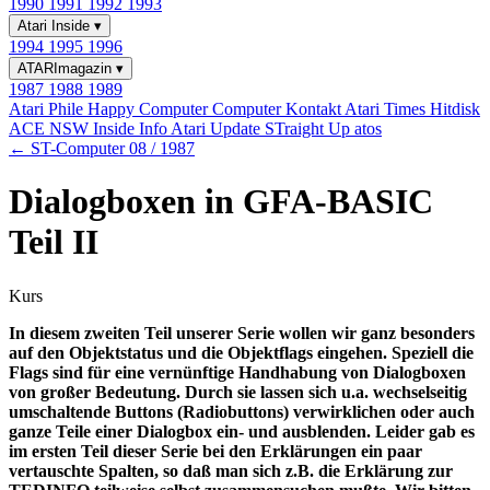
1990
1991
1992
1993
Atari Inside
▾
1994
1995
1996
ATARImagazin
▾
1987
1988
1989
Atari Phile
Happy Computer
Computer Kontakt
Atari Times
Hitdisk
ACE NSW Inside Info
Atari Update
STraight Up
atos
← ST-Computer 08 / 1987
Dialogboxen in GFA-BASIC
Teil II
Kurs
In diesem zweiten Teil unserer Serie wollen wir ganz besonders
auf den Objektstatus und die Objektflags eingehen. Speziell die
Flags sind für eine vernünftige Handhabung von Dialogboxen
von großer Bedeutung. Durch sie lassen sich u.a. wechselseitig
umschaltende Buttons (Radiobuttons) verwirklichen oder auch
ganze Teile einer Dialogbox ein- und ausblenden. Leider gab es
im ersten Teil dieser Serie bei den Erklärungen ein paar
vertauschte Spalten, so daß man sich z.B. die Erklärung zur