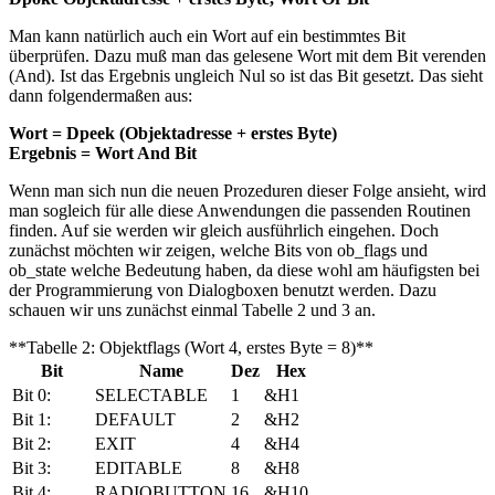
Man kann natürlich auch ein Wort auf ein bestimmtes Bit
überprüfen. Dazu muß man das gelesene Wort mit dem Bit verenden
(And). Ist das Ergebnis ungleich Nul so ist das Bit gesetzt. Das sieht
dann folgendermaßen aus:
Wort = Dpeek (Objektadresse + erstes Byte)
Ergebnis = Wort And Bit
Wenn man sich nun die neuen Prozeduren dieser Folge ansieht, wird
man sogleich für alle diese Anwendungen die passenden Routinen
finden. Auf sie werden wir gleich ausführlich eingehen. Doch
zunächst möchten wir zeigen, welche Bits von ob_flags und
ob_state welche Bedeutung haben, da diese wohl am häufigsten bei
der Programmierung von Dialogboxen benutzt werden. Dazu
schauen wir uns zunächst einmal Tabelle 2 und 3 an.
**Tabelle 2: Objektflags (Wort 4, erstes Byte = 8)**
Bit
Name
Dez
Hex
Bit 0:
SELECTABLE
1
&H1
Bit 1:
DEFAULT
2
&H2
Bit 2:
EXIT
4
&H4
Bit 3:
EDITABLE
8
&H8
Bit 4:
RADIOBUTTON
16
&H10