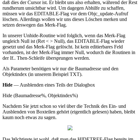
daß dies der Cursor ist. Er bleibt uns also erhalten, während der Rest
rundherum unsichtbar wird. Um dagegen Abhilfe zu schaffen,
müssen wir das EDITABLE-Flag vor dem Objc_update-Aufruf
löschen. Allerdings wollen wir uns dieses Löschen merken und
setzen deswegen das Merk-Flag.
In unserer Unhide-Routine wird folglich, wenn das Merk-Flag
ungleich Null ist (Ret < > Null), das EDITABLE-Flag wieder
gesetzt und das Merk-Flag gelöscht. Ist kein editierbares Feld
vorhanden, ist der Merk-Flag immer Null, wodurch die Routinen in
der If.. Then-Schleife übersprungen werden.
Als Parameter benötigen wir nur die Baumadresse und den
Objektindex (in unserem Beispiel TXT).
Hide
— Ausblenden eines Teils der Dialogbox
Hide (Baumadresse%, Objektindex%)
Nachdem Sie jetzt schon so viel über die Technik des Ein- und
Ausblenden von Boxteilen gehört (eigentlich gelesen) haben, bleibt
kaum noch etwas zu sagen.
Das Wichtigste ist wohl, daß man das HIDETREE-Flag bereits im