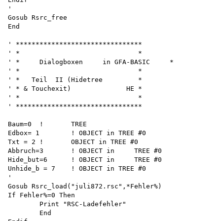
'

Gosub Rsrc_free 

End

' ********************************

' *                              *

' *	Dialogboxen	in GFA-BASIC     *

' *                              *

' *   Teil  II (Hidetree         *

' * & Touchexit)              HE *

' *                              *

' ********************************

Baum=0	!	TREE

Edbox= 1	! OBJECT in TREE #0

Txt = 2	!	OBJECT in TREE #0

Abbruch=3	! OBJECT in	TREE #0

Hide_but=6	! OBJECT in	TREE #0

Unhide_b = 7	! OBJECT in TREE #0

'

Gosub Rsrc_load("juli872.rsc",*Fehler%)

If Fehler%=0 Then

	Print "RSC-Ladefehler"

	End
