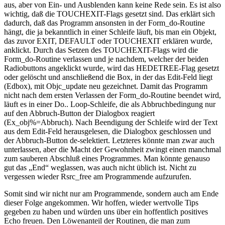
aus, aber von Ein- und Ausblenden kann keine Rede sein. Es ist also
wichtig, daß die TOUCHEXIT-Flags gesetzt sind. Das erklärt sich
dadurch, daß das Programm ansonsten in der Form_do-Routine
hängt, die ja bekanntlich in einer Schleife läuft, bis man ein Objekt,
das zuvor EXIT, DEFAULT oder TOUCHEXIT erklären wurde,
anklickt. Durch das Setzen des TOUCHEXIT-Flags wird die
Form_do-Routine verlassen und je nachdem, welcher der beiden
Radiobuttons angeklickt wurde, wird das HEDETREE-Flag gesetzt
oder gelöscht und anschließend die Box, in der das Edit-Feld liegt
(Edbox), mit Objc_update neu gezeichnet. Damit das Programm
nicht nach dem ersten Verlassen der Form_do-Routine beendet wird,
läuft es in einer Do.. Loop-Schleife, die als Abbruchbedingung nur
auf den Abbruch-Button der Dialogbox reagiert
(Ex_obj%=Abbruch). Nach Beendigung der Schleife wird der Text
aus dem Edit-Feld herausgelesen, die Dialogbox geschlossen und
der Abbruch-Button de-selektiert. Letzteres könnte man zwar auch
unterlassen, aber die Macht der Gewohnheit zwingt einen manchmal
zum sauberen Abschluß eines Programmes. Man könnte genauso
gut das „End“ weglassen, was auch nicht üblich ist. Nicht zu
vergessen wieder Rsrc_free am Programmende aufzurufen.
Somit sind wir nicht nur am Programmende, sondern auch am Ende
dieser Folge angekommen. Wir hoffen, wieder wertvolle Tips
gegeben zu haben und würden uns über ein hoffentlich positives
Echo freuen. Den Löwenanteil der Routinen, die man zum