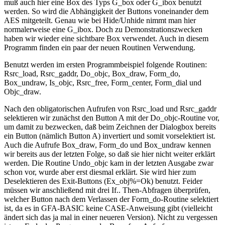
muß auch hier eine Box des Typs G_box oder G_ibox benutzt
werden. So wird die Abhängigkeit der Buttons voneinander dem
AES mitgeteilt. Genau wie bei Hide/Unhide nimmt man hier
normalerweise eine G_ibox. Doch zu Demonstrationszwecken
haben wir wieder eine sichtbare Box verwendet. Auch in diesem
Programm finden ein paar der neuen Routinen Verwendung.
Benutzt werden im ersten Programmbeispiel folgende Routinen:
Rsrc_load, Rsrc_gaddr, Do_objc, Box_draw, Form_do,
Box_undraw, Is_objc, Rsrc_free, Form_center, Form_dial und
Objc_draw.
Nach den obligatorischen Aufrufen von Rsrc_load und Rsrc_gaddr
selektieren wir zunächst den Button A mit der Do_objc-Routine vor,
um damit zu bezwecken, daß beim Zeichnen der Dialogbox bereits
ein Button (nämlich Button A) invertiert und somit vorselektiert ist.
Auch die Aufrufe Box_draw, Form_do und Box_undraw kennen
wir bereits aus der letzten Folge, so daß sie hier nicht weiter erklärt
werden. Die Routine Undo_objc kam in der letzten Ausgabe zwar
schon vor, wurde aber erst diesmal erklärt. Sie wird hier zum
Deselektieren des Exit-Buttons (Ex_obj%=Ok) benutzt. Feider
müssen wir anschließend mit drei If.. Then-Abfragen überprüfen,
welcher Button nach dem Verlassen der Form_do-Routine selektiert
ist, da es in GFA-BASIC keine CASE-Anweisung gibt (vielleicht
ändert sich das ja mal in einer neueren Version). Nicht zu vergessen