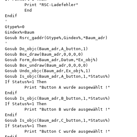
	Print "RSC-Ladefehler"

	End

Endif

'

Gtype%=0

Gindex%=Baum

Gosub Rsrc_gaddr(Gtype%,Gindex%,*Baum_adr)

'

Gosub Do_objc(Baum_adr,A_button,1)

Gosub Box_draw(Baum_adr,0,0,0,0)

Gosub Form_do<Baum_adr,Datum,*Ex_obj%)

Gosub Box_undraw(Baum_adr,0,0,0,0)

Gosub Undo_objc(Baum_adr,Ex_obj%,1)

Gosub Is_objc(Baum_adr,A_button,1,*Status%) 

If Status%=1 Then

	Print "Button A wurde ausgewählt !"

Endif

Gosub Is_objc(Baum_adr,B_button,1,*Status%) 

If Status%=1 Then

	Print "Button B wurde ausgewählt !"

Endif

Gosub Is_objc(Baum_adr,C_button,1,*Status%) 

If Status%=1 Then

	Print "Button C wurde ausgewählt !"

Endif
