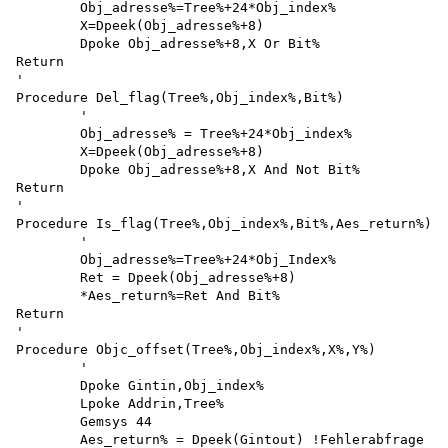
	Obj_adresse%=Tree%+24*Obj_index%

	X=Dpeek(Obj_adresse%+8)

	Dpoke Obj_adresse%+8,X Or Bit%

Return

'

Procedure Del_flag(Tree%,Obj_index%,Bit%)

	'

	Obj_adresse% = Tree%+24*Obj_index%

	X=Dpeek(Obj_adresse%+8)

	Dpoke Obj_adresse%+8,X And Not Bit%

Return

'

Procedure Is_flag(Tree%,Obj_index%,Bit%,Aes_return%)

	'

	Obj_adresse%=Tree%+24*Obj_Index%

	Ret = Dpeek(Obj_adresse%+8)

	*Aes_return%=Ret And Bit%

Return

'

Procedure Objc_offset(Tree%,Obj_index%,X%,Y%)

	'

	Dpoke Gintin,Obj_index%

	Lpoke Addrin,Tree%

	Gemsys 44

	Aes_return% = Dpeek(Gintout) !Fehlerabfrage 
