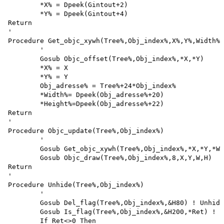
	*X% = Dpeek(Gintout+2)

	*Y% = Dpeek(Gintout+4)

Return

'

Procedure Get_objc_xywh(Tree%,Obj_index%,X%,Y%,Width%,
	'

	Gosub Objc_offset(Tree%,Obj_index%,*X,*Y)

	*X% = X 

	*Y% = Y

	Obj_adresse% = Tree%+24*Obj_index%

	*Width%= Dpeek(Obj_adresse%+20)

	*Height%=Dpeek(Obj_adresse%+22)

Return

'

Procedure Objc_update(Tree%,Obj_index%)

	'

	Gosub Get_objc_xywh(Tree%,Obj_index%,*X,*Y,*W,*H)

	Gosub Objc_draw(Tree%,Obj_index%,8,X,Y,W,H)

Return

'

Procedure Unhide(Tree%,Obj_index%)

	'

	Gosub Del_flag(Tree%,Obj_index%,&H80) ! Unhide 

	Gosub Is_flag(Tree%,Obj_index%,&H200,*Ret) ! Merker ?

	If Ret<>0 Then
