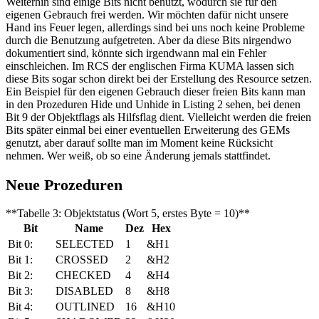
Weiterhin sind einige Bits nicht benutzt, wodurch sie für den
eigenen Gebrauch frei werden. Wir möchten dafür nicht unsere
Hand ins Feuer legen, allerdings sind bei uns noch keine Probleme
durch die Benutzung aufgetreten. Aber da diese Bits nirgendwo
dokumentiert sind, könnte sich irgendwann mal ein Fehler
einschleichen. Im RCS der englischen Firma KUMA lassen sich
diese Bits sogar schon direkt bei der Erstellung des Resource setzen.
Ein Beispiel für den eigenen Gebrauch dieser freien Bits kann man
in den Prozeduren Hide und Unhide in Listing 2 sehen, bei denen
Bit 9 der Objektflags als Hilfsflag dient. Vielleicht werden die freien
Bits später einmal bei einer eventuellen Erweiterung des GEMs
genutzt, aber darauf sollte man im Moment keine Rücksicht
nehmen. Wer weiß, ob so eine Änderung jemals stattfindet.
Neue Prozeduren
**Tabelle 3: Objektstatus (Wort 5, erstes Byte = 10)**
Bit
Name
Dez
Hex
Bit 0:
SELECTED
1
&H1
Bit 1:
CROSSED
2
&H2
Bit 2:
CHECKED
4
&H4
Bit 3:
DISABLED
8
&H8
Bit 4:
OUTLINED
16
&H10