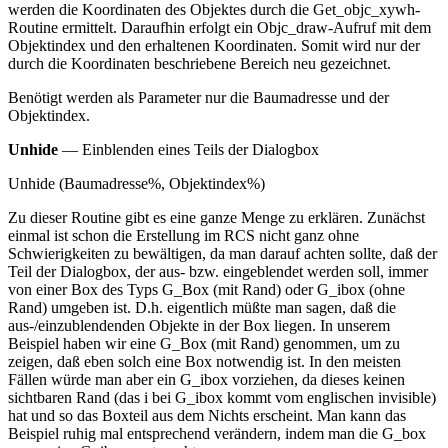
werden die Koordinaten des Objektes durch die Get_objc_xywh-
Routine ermittelt. Daraufhin erfolgt ein Objc_draw-Aufruf mit dem
Objektindex und den erhaltenen Koordinaten. Somit wird nur der
durch die Koordinaten beschriebene Bereich neu gezeichnet.
Benötigt werden als Parameter nur die Baumadresse und der
Objektindex.
Unhide
— Einblenden eines Teils der Dialogbox
Unhide (Baumadresse%, Objektindex%)
Zu dieser Routine gibt es eine ganze Menge zu erklären. Zunächst
einmal ist schon die Erstellung im RCS nicht ganz ohne
Schwierigkeiten zu bewältigen, da man darauf achten sollte, daß der
Teil der Dialogbox, der aus- bzw. eingeblendet werden soll, immer
von einer Box des Typs G_Box (mit Rand) oder G_ibox (ohne
Rand) umgeben ist. D.h. eigentlich müßte man sagen, daß die
aus-/einzublendenden Objekte in der Box liegen. In unserem
Beispiel haben wir eine G_Box (mit Rand) genommen, um zu
zeigen, daß eben solch eine Box notwendig ist. In den meisten
Fällen würde man aber ein G_ibox vorziehen, da dieses keinen
sichtbaren Rand (das i bei G_ibox kommt vom englischen invisible)
hat und so das Boxteil aus dem Nichts erscheint. Man kann das
Beispiel ruhig mal entsprechend verändern, indem man die G_box