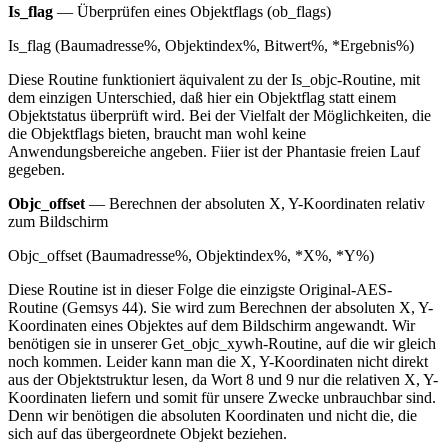
Is_flag
— Überprüfen eines Objektflags (ob_flags)
Is_flag (Baumadresse%, Objektindex%, Bitwert%, *Ergebnis%)
Diese Routine funktioniert äquivalent zu der Is_objc-Routine, mit
dem einzigen Unterschied, daß hier ein Objektflag statt einem
Objektstatus überprüft wird. Bei der Vielfalt der Möglichkeiten, die
die Objektflags bieten, braucht man wohl keine
Anwendungsbereiche angeben. Fiier ist der Phantasie freien Lauf
gegeben.
Objc_offset
— Berechnen der absoluten X, Y-Koordinaten relativ
zum Bildschirm
Objc_offset (Baumadresse%, Objektindex%, *X%, *Y%)
Diese Routine ist in dieser Folge die einzigste Original-AES-
Routine (Gemsys 44). Sie wird zum Berechnen der absoluten X, Y-
Koordinaten eines Objektes auf dem Bildschirm angewandt. Wir
benötigen sie in unserer Get_objc_xywh-Routine, auf die wir gleich
noch kommen. Leider kann man die X, Y-Koordinaten nicht direkt
aus der Objektstruktur lesen, da Wort 8 und 9 nur die relativen X, Y-
Koordinaten liefern und somit für unsere Zwecke unbrauchbar sind.
Denn wir benötigen die absoluten Koordinaten und nicht die, die
sich auf das übergeordnete Objekt beziehen.