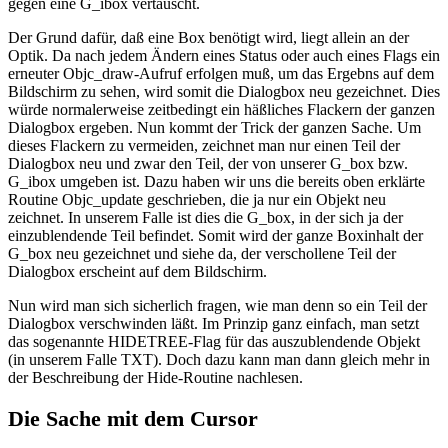
gegen eine G_ibox vertauscht.
Der Grund dafür, daß eine Box benötigt wird, liegt allein an der
Optik. Da nach jedem Ändern eines Status oder auch eines Flags ein
erneuter Objc_draw-Aufruf erfolgen muß, um das Ergebns auf dem
Bildschirm zu sehen, wird somit die Dialogbox neu gezeichnet. Dies
würde normalerweise zeitbedingt ein häßliches Flackern der ganzen
Dialogbox ergeben. Nun kommt der Trick der ganzen Sache. Um
dieses Flackern zu vermeiden, zeichnet man nur einen Teil der
Dialogbox neu und zwar den Teil, der von unserer G_box bzw.
G_ibox umgeben ist. Dazu haben wir uns die bereits oben erklärte
Routine Objc_update geschrieben, die ja nur ein Objekt neu
zeichnet. In unserem Falle ist dies die G_box, in der sich ja der
einzublendende Teil befindet. Somit wird der ganze Boxinhalt der
G_box neu gezeichnet und siehe da, der verschollene Teil der
Dialogbox erscheint auf dem Bildschirm.
Nun wird man sich sicherlich fragen, wie man denn so ein Teil der
Dialogbox verschwinden läßt. Im Prinzip ganz einfach, man setzt
das sogenannte HIDETREE-Flag für das auszublendende Objekt
(in unserem Falle TXT). Doch dazu kann man dann gleich mehr in
der Beschreibung der Hide-Routine nachlesen.
Die Sache mit dem Cursor