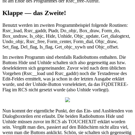
ist am Ende des Programmes der Rsrc_free-Aufruf.
Klappe — das Zweite!
Benutzt werden im zweiten Programmbeispiel folgende Routinen:
Rsrc_load, Rsrc_gaddr, Ptadr, Do_objc, Box_draw, Form_do,
Box_undraw, Is_objc, Hide, Unhide, Objc_update, Get_dialogtext,
Undo_objc, Rsrc_free, Form_center, Form_dial, Objc_draw,
Set_flag, Del_flag, Is_flag, Get_objc_xywh und Objc_offset.
Im zweiten Programm sind ebenfalls Radiobuttons enthalten. Die
Buttons Hide und Unhide schalten sich also gegenseitig aus bzw.
deselektieren sich gegeneinander. Zuvor wird nach dem üblichen
Vorgehen (Rsrc__load und Rsrc_gaddr) noch die Textadresse des
Edit-Feldes ermittelt, was ja schon in der letzten Ausgabe erklärt
wurde, und der Unhide-Button vorselektiert, da das FQDETREE-
Flag im RCS nicht gesetzt wurde (also Unhide vorliegt).
Nun kommt der eigentliche Punkt, der das Ein- und Ausblenden von
Dialogboxteilen erst erlaubt. Die beiden Radiobuttons Hide und
Unhide müssen zuvor im RCS als TOUCHEXIT erklärt worden
sein. Vergißt man dies, passiert auf den Bildschirm nicht allzu viel,
wenn man die Buttons anklickt. Schön, sie schalten sich gegenseitig