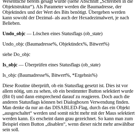
Wesentliche bereits gesagt wurde (siehe Abschnitt „Schreiben in die
Objektstruktur“). Als Parameter werden die Baumadresse, der
Objektindex und der Wert des Bits benötigt. Übergeben werden
kann sowohl der Dezimal- als auch der Hexadezimalwert, je nach
Belieben.
Undo_objc
— Löschen eines Statusflags (ob_state)
Undo_objc (Baumadresse%, Objektindex%, Bitwert%)
siehe Do_objc
Is_objc
— Überprüfen eines Statusflags (ob_state)
Is_objc (Baumadresse%, Bitwert%, *Ergebnis%)
Diese Routine überprüft, ob ein Statusflag gesetzt ist. Dies ist vor
allem nötig, um zu sehen, ob ein bestimmter Button selektiert wurde
(Bit 0) und dann entsprechend darauf zu reagieren. Doch auch die
anderen Statusflags können bei Dialogboxen Verwendung finden.
Man denke da nur an das DISABLED-Flag, durch das ein Objekt
„ausgeschaltet“ werden und somit nicht mehr mit der Maus selektiert
werden kann. Es erscheint dann grau gezeichnet. So kann man zum
Beispiel einen Button „disablen“, wenn dieser nicht mehr anwählbar
sein soll.