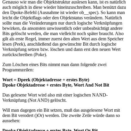
Genauso wie man die Objektstruktur auslesen kann, ist es natürlich
auch möglich in diese wieder hineinzuschreiben. Man benützt dazu
den Dpoke-Befehl (Ausnahme ist wieder ob__spec). So kann man
leicht die Objektflags oder den Objektstatus verändern. Natürlich
sollte man die Veränderungen nur durch logische Verknüpfungen
bewirken, da ansonsten unwissentlich oder unbeabsichtigt andere
Bits gelöscht werden, die man vielleicht noch später braucht. Also
gilt als erste Regel, immer zuerst den alten Wert aus dem Speicher
lesen (Peek), anschließend das gewünschte Bit durch logische
Verknüpfung setzen bzw. löschen und dann erst den neuen Wert
zurückschreiben (Poke).
Zum Löschen eines Bits nimmt man dann folgende zwei
Programmzeilen:
Wort = Dpeek (Objektadresse + erstes Byte)
Dpoke Objektadresse + erstes Byte, Wort And Not Bit
Das gelesene Wort wird also mit einer logischen NAND-
Verknüpfung (Not AND) gelöscht.
Will man dagegen ein Bit setzen, muß das ausgelesene Wort mit
dem Bit verodert ()Or) werden. Die zweite Zeile würde dann so
aussehen:
Dpoke Objektadresse + erstes Byte, Wort Or Bit