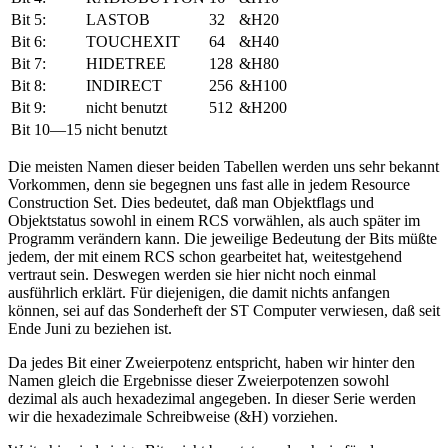
Bit 5:
LASTOB
32
&H20
Bit 6:
TOUCHEXIT
64
&H40
Bit 7:
HIDETREE
128
&H80
Bit 8:
INDIRECT
256
&H100
Bit 9:
nicht benutzt
512
&H200
Bit 10—15
nicht benutzt
Die meisten Namen dieser beiden Tabellen werden uns sehr bekannt
Vorkommen, denn sie begegnen uns fast alle in jedem Resource
Construction Set. Dies bedeutet, daß man Objektflags und
Objektstatus sowohl in einem RCS vorwählen, als auch später im
Programm verändern kann. Die jeweilige Bedeutung der Bits müßte
jedem, der mit einem RCS schon gearbeitet hat, weitestgehend
vertraut sein. Deswegen werden sie hier nicht noch einmal
ausführlich erklärt. Für diejenigen, die damit nichts anfangen
können, sei auf das Sonderheft der ST Computer verwiesen, daß seit
Ende Juni zu beziehen ist.
Da jedes Bit einer Zweierpotenz entspricht, haben wir hinter den
Namen gleich die Ergebnisse dieser Zweierpotenzen sowohl
dezimal als auch hexadezimal angegeben. In dieser Serie werden
wir die hexadezimale Schreibweise (&H) vorziehen.