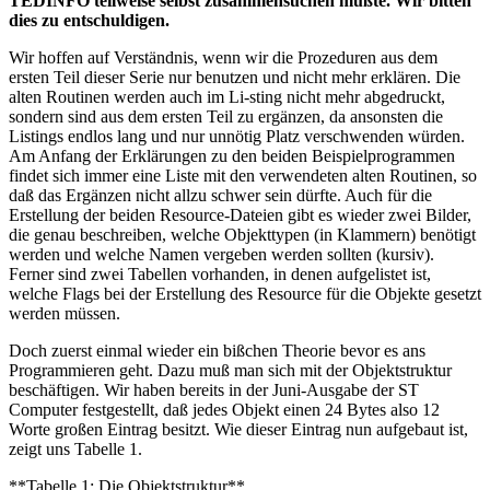
TEDINFO teilweise selbst zusammensuchen mußte. Wir bitten
dies zu entschuldigen.
Wir hoffen auf Verständnis, wenn wir die Prozeduren aus dem
ersten Teil dieser Serie nur benutzen und nicht mehr erklären. Die
alten Routinen werden auch im Li-sting nicht mehr abgedruckt,
sondern sind aus dem ersten Teil zu ergänzen, da ansonsten die
Listings endlos lang und nur unnötig Platz verschwenden würden.
Am Anfang der Erklärungen zu den beiden Beispielprogrammen
findet sich immer eine Liste mit den verwendeten alten Routinen, so
daß das Ergänzen nicht allzu schwer sein dürfte. Auch für die
Erstellung der beiden Resource-Dateien gibt es wieder zwei Bilder,
die genau beschreiben, welche Objekttypen (in Klammern) benötigt
werden und welche Namen vergeben werden sollten (kursiv).
Ferner sind zwei Tabellen vorhanden, in denen aufgelistet ist,
welche Flags bei der Erstellung des Resource für die Objekte gesetzt
werden müssen.
Doch zuerst einmal wieder ein bißchen Theorie bevor es ans
Programmieren geht. Dazu muß man sich mit der Objektstruktur
beschäftigen. Wir haben bereits in der Juni-Ausgabe der ST
Computer festgestellt, daß jedes Objekt einen 24 Bytes also 12
Worte großen Eintrag besitzt. Wie dieser Eintrag nun aufgebaut ist,
zeigt uns Tabelle 1.
**Tabelle 1: Die Objektstruktur**