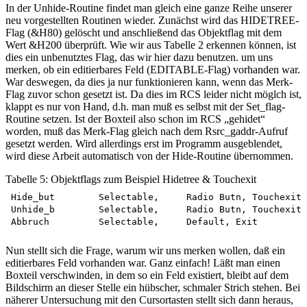
In der Unhide-Routine findet man gleich eine ganze Reihe unserer
neu vorgestellten Routinen wieder. Zunächst wird das HIDETREE-
Flag (&H80) gelöscht und anschließend das Objektflag mit dem
Wert &H200 überprüft. Wie wir aus Tabelle 2 erkennen können, ist
dies ein unbenutztes Flag, das wir hier dazu benutzen. um uns
merken, ob ein editierbares Feld (EDITABLE-Flag) vorhanden war.
War deswegen, da dies ja nur funktionieren kann, wenn das Merk-
Flag zuvor schon gesetzt ist. Da dies im RCS leider nicht möglch ist,
klappt es nur von Hand, d.h. man muß es selbst mit der Set_flag-
Routine setzen. Ist der Boxteil also schon im RCS „gehidet“
worden, muß das Merk-Flag gleich nach dem Rsrc_gaddr-Aufruf
gesetzt werden. Wird allerdings erst im Programm ausgeblendet,
wird diese Arbeit automatisch von der Hide-Routine übernommen.
Tabelle 5: Objektflags zum Beispiel Hidetree & Touchexit
Hide_but	Selectable,	Radio Butn, Touchexit  

Unhide_b	Selectable,	Radio Butn, Touchexit

Nun stellt sich die Frage, warum wir uns merken wollen, daß ein
editierbares Feld vorhanden war. Ganz einfach! Läßt man einen
Boxteil verschwinden, in dem so ein Feld existiert, bleibt auf dem
Bildschirm an dieser Stelle ein hübscher, schmaler Strich stehen. Bei
näherer Untersuchung mit den Cursortasten stellt sich dann heraus,