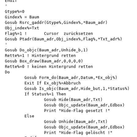
Endif

'

Gtype%=0 

Gindex% = Baum

Gosub Rsrc_gaddr(Gtype%,Gindex%,*Baum_adr) 

Obj_index%=Txt

Flag%=1	!	Cursor	zurücksetzen

Gosub Ptadr(Baum_adr,Obj_index%,Flag%,*Txt_adr%)

'

Gosub Do_objc(Baum_adr,Unhide_b,1)

Rette%=1 ! Hintergrund retten 

Gosub Box_draw(Baum_adr,0,0,0,0)

Rette%=0 ! keinen Hintergrund retten 

Do

	Gosub Form_do(Baum_adr,Datum,*Ex_obj%)

	Exit If Ex_obj%=Abbruch

	Gosub Is_objc(Baum_adr,Hide_but,1,*Status%)

	If Status%=1 Then

		Gosub Hide(Baum_adr,Txt)

		Gosub Objc_update(Baum_adr,Edbox)

		Print "Hide-Flag gesetzt !"

	Else

		Gosub Unhide(Baum_adr,Txt)

		Gosub Objc_update(Baum_adr,Edbox)

		Print "Hide-Flag gelöscht !"
