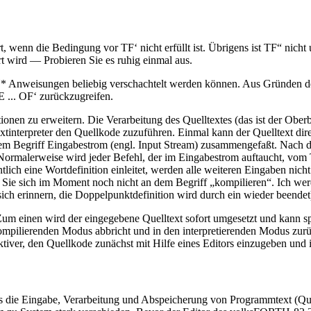
n die Bedingung vor TF‘ nicht erfüllt ist. Übrigens ist TF“ nicht u
rt wird — Probieren Sie es ruhig einmal aus.
Anweisungen beliebig verschachtelt werden können. Aus Gründen der Üb
 ... OF‘ zurückzugreifen.
n zu erweitern. Die Verarbeitung des Quelltextes (das ist der Oberbe
extinterpreter den Quellkode zuzuführen. Einmal kann der Quelltext dir
dem Begriff Eingabestrom (engl. Input Stream) zusammengefaßt. Nach d
ormalerweise wird jeder Befehl, der im Eingabestrom auftaucht, vom Te
ntlich eine Wortdefinition einleitet, werden alle weiteren Eingaben nich
 Sie sich im Moment noch nicht an dem Begriff „kompilieren“. Ich werd
ch erinnern, die Doppelpunktdefinition wird durch ein wieder beendet
 Zum einen wird der eingegebene Quelltext sofort umgesetzt und kann sp
 kompilierenden Modus abbricht und in den interpretierenden Modus zu
ktiver, den Quellkode zunächst mit Hilfe eines Editors einzugeben und 
s die Eingabe, Verarbeitung und Abspeicherung von Programmtext (Quel