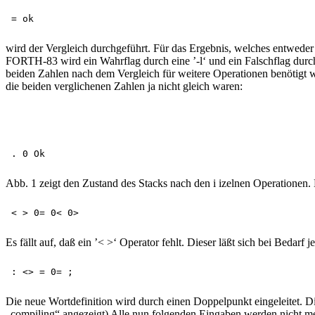
wird der Vergleich durchgeführt. Für das Ergebnis, welches entweder 
FORTH-83 wird ein Wahrflag durch eine ’-l‘ und ein Falschflag durch
beiden Zahlen nach dem Vergleich für weitere Operationen benötigt w
die beiden verglichenen Zahlen ja nicht gleich waren:
Abb. 1 zeigt den Zustand des Stacks nach den i izelnen Operationen
Es fällt auf, daß ein ’< >‘ Operator fehlt. Dieser läßt sich bei Bedarf 
Die neue Wortdefinition wird durch einen Doppelpunkt eingeleitet.
„compiling“ angezeigt) Alle nun folgenden Eingaben werden nicht me