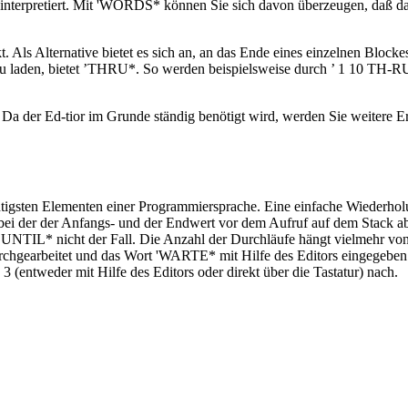
interpretiert. Mit 'WORDS* können Sie sich davon überzeugen, daß 
t. Als Alternative bietet es sich an, an das Ende eines einzelnen Bloc
 zu laden, bietet ’THRU*. So werden beispielsweise durch ’ 1 10 TH-R
n. Da der Ed-tior im Grunde ständig benötigt wird, werden Sie weitere 
gsten Elementen einer Programmiersprache. Eine einfache Wiederholu
 bei der der Anfangs- und der Endwert vor dem Aufruf auf dem Stack 
 UNTIL* nicht der Fall. Die Anzahl der Durchläufe hängt vielmehr von 
rchgearbeitet und das Wort 'WARTE* mit Hilfe des Editors eingegeb
3 (entweder mit Hilfe des Editors oder direkt über die Tastatur) nach.