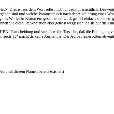
 Dies ist aus dem Wort selbst nicht unbedingt ersichtlich. Deswegen i
rgeben sind und welche Parameter sich nach der Ausführung eines Wo
ng des Wortes in Klammern geschrieben wird, gehört einfach zu einem g
nen Sie diese Stacknotation aber getrost weglassen, da sie auf die Funk
EN“ Entscheidung und vor allem die Tatsache, daß die Bedingung vor 
auch TF‘ macht da keine Ausnahme. Der Aufbau einer Alternativentsche
ort mit diesem Namen bereits existiert)