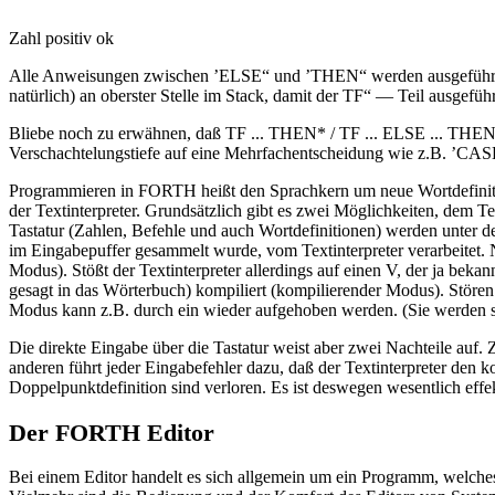
Zahl positiv ok
Alle Anweisungen zwischen ’ELSE“ und ’THEN“ werden ausgeführt, wen
natürlich) an oberster Stelle im Stack, damit der TF“ — Teil ausgefüh
Bliebe noch zu erwähnen, daß TF ... THEN* / TF ... ELSE ... THEN* 
Verschachtelungstiefe auf eine Mehrfachentscheidung wie z.B. ’CASE
Programmieren in FORTH heißt den Sprachkern um neue Wortdefinitione
der Textinterpreter. Grundsätzlich gibt es zwei Möglichkeiten, dem T
Tastatur (Zahlen, Befehle und auch Wortdefinitionen) werden unter 
im Eingabepuffer gesammelt wurde, vom Textinterpreter verarbeitet. N
Modus). Stößt der Textinterpreter allerdings auf einen V, der ja bekan
gesagt in das Wörterbuch) kompiliert (kompilierender Modus). Stören
Modus kann z.B. durch ein wieder aufgehoben werden. (Sie werden si
Die direkte Eingabe über die Tastatur weist aber zwei Nachteile auf.
anderen führt jeder Eingabefehler dazu, daß der Textinterpreter den
Doppelpunktdefinition sind verloren. Es ist deswegen wesentlich effe
Der FORTH Editor
Bei einem Editor handelt es sich allgemein um ein Programm, welche