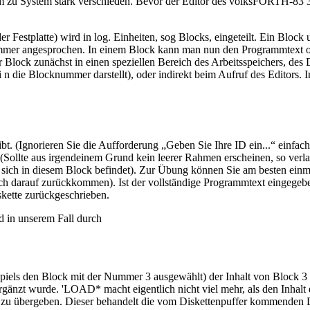
 zu System stark verschieden. Bevor der Editor des volksFORTH-83 3.7
 Festplatte) wird in log. Einheiten, sog Blocks, eingeteilt. Ein Block 
ummer angesprochen. In einem Block kann man nun den Programmtext od
Block zunächst in einen speziellen Bereich des Arbeitsspeichers, des 
 n die Blocknummer darstellt), oder indirekt beim Aufruf des Editors
t. (Ignorieren Sie die Aufforderung „Geben Sie Ihre ID ein...“ einfac
m (Sollte aus irgendeinem Grund kein leerer Rahmen erscheinen, so ve
 sich in diesem Block befindet). Zur Übung können Sie am besten einma
h darauf zurückkommen). Ist der vollständige Programmtext eingegeben,
kette zurückgeschrieben.
d in unserem Fall durch
ispiels den Block mit der Nummer 3 ausgewählt) der Inhalt von Block 
zt wurde. 'LOAD* macht eigentlich nicht viel mehr, als den Inhalt d
ter zu übergeben. Dieser behandelt die vom Diskettenpuffer kommenden D