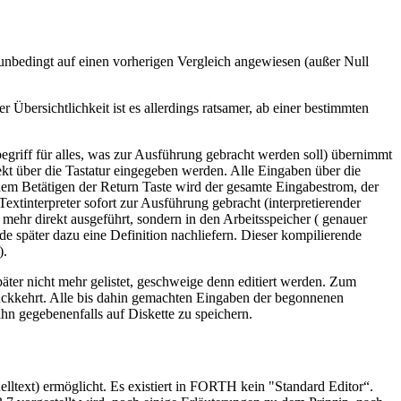
nbedingt auf einen vorherigen Vergleich angewiesen (außer Null
ersichtlichkeit ist es allerdings ratsamer, ab einer bestimmten
griff für alles, was zur Ausführung gebracht werden soll) übernimmt
ekt über die Tastatur eingegeben werden. Alle Eingaben über die
em Betätigen der Return Taste wird der gesamte Eingabestrom, der
xtinterpreter sofort zur Ausführung gebracht (interpretierender
t mehr direkt ausgeführt, sondern in den Arbeitsspeicher ( genauer
e später dazu eine Definition nachliefern. Dieser kompilierende
).
äter nicht mehr gelistet, geschweige denn editiert werden. Zum
rückkehrt. Alle bis dahin gemachten Eingaben der begonnenen
ihn gegebenenfalls auf Diskette zu speichern.
ltext) ermöglicht. Es existiert in FORTH kein "Standard Editor“.