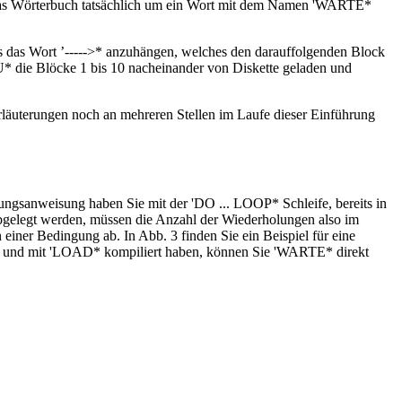
das Wörterbuch tatsächlich um ein Wort mit dem Namen 'WARTE*
kes das Wort ’----->* anzuhängen, welches den darauffolgenden Block
U* die Blöcke 1 bis 10 nacheinander von Diskette geladen und
Erläuterungen noch an mehreren Stellen im Laufe dieser Einführung
ngsanweisung haben Sie mit der 'DO ... LOOP* Schleife, bereits in
abgelegt werden, müssen die Anzahl der Wiederholungen also im
einer Bedingung ab. In Abb. 3 finden Sie ein Beispiel für eine
en und mit 'LOAD* kompiliert haben, können Sie 'WARTE* direkt