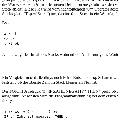
die Worte, die beim Aufruf der neuen Definition ausgeführt werden so
Stack ablegt. Diese Flag wird vom nachfolgenden ’0=‘ Operator gestest
Stacks (dem ”Top of Stack“) um, da eine 0 im Stack in ein Wahrflag 
Bsp.
4 5 ok

<> ok

Abb. 2 zeigt den Inhalt des Stacks während der Ausführung des Wort
Ein Vergleich macht allerdings noch keine Entscheidung. Schauen wir 
feststellt, ob die oberste Zahl im Stack kleiner als Null ist.
Der FORTH Ausdruck ’0< IF ZAHL NEGATIV“ THEN“ prüft, ob die obers
ausgeführt. Ansonsten wird die Programmausführung bei dem ersten 
fertig:
: ?NEGATIV ( n-------) 0<
