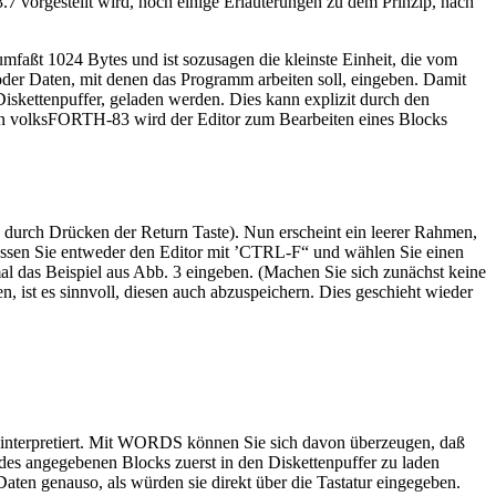
 vorgestellt wird, noch einige Erläuterungen zu dem Prinzip, nach
umfaßt 1024 Bytes und ist sozusagen die kleinste Einheit, die vom
er Daten, mit denen das Programm arbeiten soll, eingeben. Damit
Diskettenpuffer, geladen werden. Dies kann explizit durch den
. In volksFORTH-83 wird der Editor zum Bearbeiten eines Blocks
h durch Drücken der Return Taste). Nun erscheint ein leerer Rahmen,
rlassen Sie entweder den Editor mit ’CTRL-F“ und wählen Sie einen
l das Beispiel aus Abb. 3 eingeben. (Machen Sie sich zunächst keine
 ist es sinnvoll, diesen auch abzuspeichern. Dies geschieht wieder
3 interpretiert. Mit WORDS können Sie sich davon überzeugen, daß
es angegebenen Blocks zuerst in den Diskettenpuffer zu laden
aten genauso, als würden sie direkt über die Tastatur eingegeben.