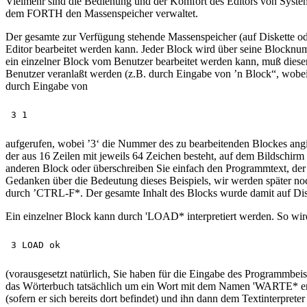
Vielmehr sind die Bedienung und der Komfort des Editors von System
dem FORTH den Massenspeicher verwaltet.
Der gesamte zur Verfügung stehende Massenspeicher (auf Diskette oder
Editor bearbeitet werden kann. Jeder Block wird über seine Blockn
ein einzelner Block vom Benutzer bearbeitet werden kann, muß dieser 
Benutzer veranlaßt werden (z.B. durch Eingabe von ’n Block“, wobei
durch Eingabe von
aufgerufen, wobei ’3‘ die Nummer des zu bearbeitenden Blockes angib
der aus 16 Zeilen mit jeweils 64 Zeichen besteht, auf dem Bildschir
anderen Block oder überschreiben Sie einfach den Programmtext, der
Gedanken über die Bedeutung dieses Beispiels, wir werden später noc
durch ’CTRL-F*. Der gesamte Inhalt des Blocks wurde damit auf Dis
Ein einzelner Block kann durch 'LOAD* interpretiert werden. So wir
(vorausgesetzt natürlich, Sie haben für die Eingabe des Programmbe
das Wörterbuch tatsächlich um ein Wort mit dem Namen 'WARTE* ergän
(sofern er sich bereits dort befindet) und ihn dann dem Textinterpre