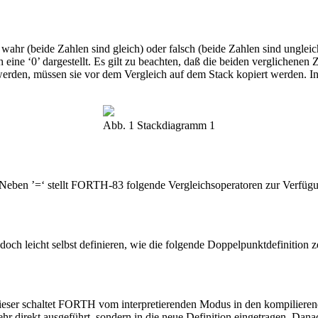
wahr (beide Zahlen sind gleich) oder falsch (beide Zahlen sind ungleic
 eine ‘0’ dargestellt. Es gilt zu beachten, daß die beiden verglichene
erden, müssen sie vor dem Vergleich auf dem Stack kopiert werden. In 
Abb. 1 Stackdiagramm 1
. Neben ’=‘ stellt FORTH-83 folgende Vergleichsoperatoren zur Verfüg
jedoch leicht selbst definieren, wie die folgende Doppelpunktdefinition z
 Dieser schaltet FORTH vom interpretierenden Modus in den kompilie
hr direkt ausgeführt, sondern in die neue Definition eingetragen. Da