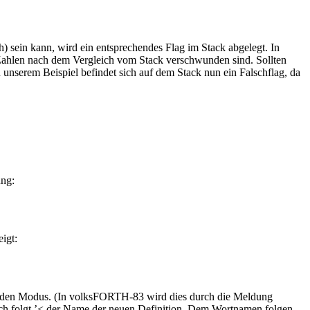
h) sein kann, wird ein entsprechendes Flag im Stack abgelegt. In
n Zahlen nach dem Vergleich vom Stack verschwunden sind. Sollten
unserem Beispiel befindet sich auf dem Stack nun ein Falschflag, da
ung:
eigt:
renden Modus. (In volksFORTH-83 wird dies durch die Meldung
nach folgt ’< der Name der neuen Definition. Dem Wortnamen folgen