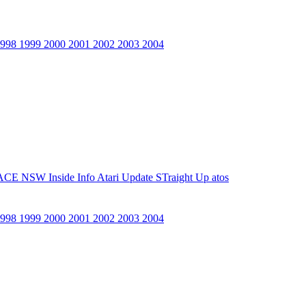
1998
1999
2000
2001
2002
2003
2004
ACE NSW Inside Info
Atari Update
STraight Up
atos
1998
1999
2000
2001
2002
2003
2004