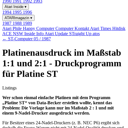
1990
1991
1992
1993
Atari Inside
▾
1994
1995
1996
ATARImagazin
▾
1987
1988
1989
Atari Phile
Happy Computer
Computer Kontakt
Atari Times
Hitdisk
ACE NSW Inside Info
Atari Update
STraight Up
atos
← ST-Computer 05 / 1987
Platinenausdruck im Maßstab
1:1 und 2:1 - Druckprogramm
für Platine ST
Listings
Wer schon einmal einfache Platinen mit dem Programm
„Platine ST“ von Data-Becker erstellen wollte, kennt das
Problem: Die Vorlage kann nur im Maßstab 2 : 1 und mit
einem 9-Nadel-Drucker ausgedruckt werden.
Für Besitzer eines 24-Nadel-Druckers (z. B. NEC P6) ergibt sich
deshalb die Frage: Warum nicht mit 24-Nadel-Qualität drucken und