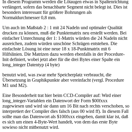
In diesem Programm werden die Lötaugen etwas in Spaltenrichtung
verlängert, sofern das benachbarte Segment nicht belegt ist. Dies ist
besonders interessant für größere Bohrungen als
Normaldurchmesser 0,8 mm.
Um auch im Maßstab 2 : 1 mit 24 Nadeln und optimaler Qualität
drucken zu können, muß die Punktematrix neu erstellt werden. Bei
einfacher Umrechnung der 1: 1-Matrix würden die 24 Nadeln nicht
ausreichen, zudem würden unschöne Schrägen entstehen. Die
einfachste Lösung ist eine neue 18 x 18-Punktmatrix mit 6
Hilfslinien. Die Matrizen dazu werden ebenfalls in der Procedure-
Init definiert, wobei jetzt aber für die drei Bytes einer Spalte ein
long_integer Datentyp (4 byte)
benutzt wird, was zwar mehr Speicherplatz verbraucht, die
Übersetzung in Graphikpunkte aber vereinfacht (vergl. Procedure
M1 und M2).
Eine Besonderheit trat hier beim CCD-Compiler auf: Wird einer
long_integer-Variablen ein Datenwort der Form $00fxxx
zugewiesen und wird sie dann um 16 Bit nach rechts verschoben, so
interpretiert der Compiler dies falsch (aus 00 wird ff). In diesem Fall
sollte man das Datenwort als $100fxxx eingeben, damit klar ist, daß
es sich um einen 4-Byte-Wert handelt, von dem das erste Byte
sowieso nicht mitbenutzt wird.