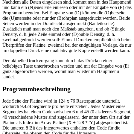
Nachdem alle Daten eingelesen sind, kommt man in das Hauptmenü
und kann ein (N)eues File einlesen oder mit der Eingabe von (E) das
Programm beenden. Bei Eingabe von (D) können die (O)berseite,
die (U)nterseite oder nur der (B)ohrplan ausgedruckt werden. Beide
Seiten werden in der Draufsicht ausgedruckt (Bauteileseite).
Zusätzlich muß man noch den Maßstab angeben, und ob (S)ingle
Density, d. h. jede Zeile einmal oder (D)ouble Density, d. h.
zweimal gedruckt werden soll: Einmal Drucken empfiehlt sich beim
Überprüfen der Platine, zweimal bei der endgültigen Vorlage, da nur
im doppelten Druck eine qualitativ gute Kopie erstellt werden kann.
Der aktuelle Druckvorgang kann durch das Drücken einer
beliebigen Taste unterbrochen werden und mit der Eingabe von (E)
ganz abgebrochen werden, womit man wieder im Hauptmenü
landet.
Programmbeschreibung
Jede Seite der Platine wird in 124 x 76 Rasterpunkte unterteilt,
wodurch 9.424 Segmente pro Seite entstehen. Jedes Muster eines
Segmentes hat einen Code zwischen 6 und 45 (0 als leeres Segment,
40 verschiedene Muster sind zugelassen), der unter dem Ort auf der
Platine als Index im Array Platine [X + 128 * 'Y] abgespeichert ist.
Die unteren 8 Bit des Integerwertes enthalten den Code für die
Oberseite, die oberen den Code für die Unterseite.