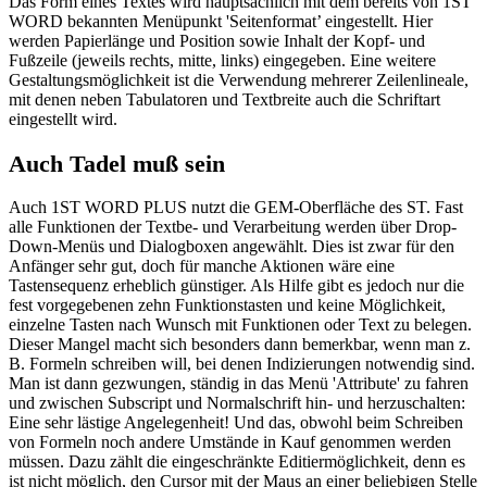
Das Form eines Textes wird hauptsächlich mit dem bereits von 1ST
WORD bekannten Menüpunkt 'Seitenformat’ eingestellt. Hier
werden Papierlänge und Position sowie Inhalt der Kopf- und
Fußzeile (jeweils rechts, mitte, links) eingegeben. Eine weitere
Gestaltungsmöglichkeit ist die Verwendung mehrerer Zeilenlineale,
mit denen neben Tabulatoren und Textbreite auch die Schriftart
eingestellt wird.
Auch Tadel muß sein
Auch 1ST WORD PLUS nutzt die GEM-Oberfläche des ST. Fast
alle Funktionen der Textbe- und Verarbeitung werden über Drop-
Down-Menüs und Dialogboxen angewählt. Dies ist zwar für den
Anfänger sehr gut, doch für manche Aktionen wäre eine
Tastensequenz erheblich günstiger. Als Hilfe gibt es jedoch nur die
fest vorgegebenen zehn Funktionstasten und keine Möglichkeit,
einzelne Tasten nach Wunsch mit Funktionen oder Text zu belegen.
Dieser Mangel macht sich besonders dann bemerkbar, wenn man z.
B. Formeln schreiben will, bei denen Indizierungen notwendig sind.
Man ist dann gezwungen, ständig in das Menü 'Attribute' zu fahren
und zwischen Subscript und Normalschrift hin- und herzuschalten:
Eine sehr lästige Angelegenheit! Und das, obwohl beim Schreiben
von Formeln noch andere Umstände in Kauf genommen werden
müssen. Dazu zählt die eingeschränkte Editiermöglichkeit, denn es
ist nicht möglich, den Cursor mit der Maus an einer beliebigen Stelle