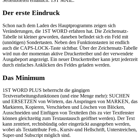
Serienbriefen erhältlich: 1ST MAIL.
Der erste Eindruck
Schon nach dem Laden des Hauptprogramms zeigen sich
Veränderungen, die 1ST WORD erfahren hat. Die Zeichensatz-
Tabelle ist kleiner geworden, daneben befindet sich ein Feld mit
(unnötigen) Sondertasten. Neben den Funktionstasten ist endlich
auch die CAPS-LOCK-Taste sichtbar. Über der Zeichensatz-Tabelle
wird nun der momentan aktive Druckertreiber und der verwendete
Ausgabeport angezeigt. Ein neuer Druckertreiber kann jetzt jederzeit
durch einfaches Anklicken des Feldes geladen werden.
Das Minimum
1ST WORD PLUS beherrscht die gängigen
Textverarbeitungsfunktionen (und eine Menge mehr): SUCHEN
und ERSETZEN von Wörtern, das Anspringen von MARKEN, das
Markieren, Kopieren, Verschieben und Löschen von Blöcken,
Ausschneiden und Einfügen von Textteilen (bis zu vier Textfenster
können gleichzeitig zum Textaustausch geöffnet werden). Der Text
kann zentriert, rechtsbündig oder eingerückt ausgegeben werden,
wobei als Textattribute Fett-, Kursiv-und Hellschrift, Unterstreichen,
Super-und Subscript möglich sind.