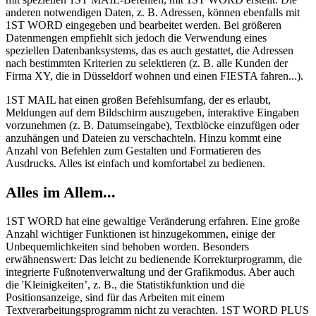
anderen notwendigen Daten, z. B. Adressen, können ebenfalls mit
1ST WORD eingegeben und bearbeitet werden. Bei größeren
Datenmengen empfiehlt sich jedoch die Verwendung eines
speziellen Datenbanksystems, das es auch gestattet, die Adressen
nach bestimmten Kriterien zu selektieren (z. B. alle Kunden der
Firma XY, die in Düsseldorf wohnen und einen FIESTA fahren...).
1ST MAIL hat einen großen Befehlsumfang, der es erlaubt,
Meldungen auf dem Bildschirm auszugeben, interaktive Eingaben
vorzunehmen (z. B. Datumseingabe), Textblöcke einzufügen oder
anzuhängen und Dateien zu verschachteln. Hinzu kommt eine
Anzahl von Befehlen zum Gestalten und Formatieren des
Ausdrucks. Alles ist einfach und komfortabel zu bedienen.
Alles im Allem...
1ST WORD hat eine gewaltige Veränderung erfahren. Eine große
Anzahl wichtiger Funktionen ist hinzugekommen, einige der
Unbequemlichkeiten sind behoben worden. Besonders
erwähnenswert: Das leicht zu bedienende Korrekturprogramm, die
integrierte Fußnotenverwaltung und der Grafikmodus. Aber auch
die 'Kleinigkeiten’, z. B., die Statistikfunktion und die
Positionsanzeige, sind für das Arbeiten mit einem
Textverarbeitungsprogramm nicht zu verachten. 1ST WORD PLUS