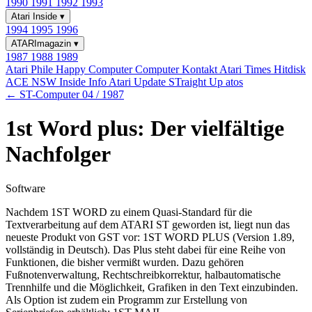
1990
1991
1992
1993
Atari Inside
▾
1994
1995
1996
ATARImagazin
▾
1987
1988
1989
Atari Phile
Happy Computer
Computer Kontakt
Atari Times
Hitdisk
ACE NSW Inside Info
Atari Update
STraight Up
atos
← ST-Computer 04 / 1987
1st Word plus: Der vielfältige
Nachfolger
Software
Nachdem 1ST WORD zu einem Quasi-Standard für die
Textverarbeitung auf dem ATARI ST geworden ist, liegt nun das
neueste Produkt von GST vor: 1ST WORD PLUS (Version 1.89,
vollständig in Deutsch). Das Plus steht dabei für eine Reihe von
Funktionen, die bisher vermißt wurden. Dazu gehören
Fußnotenverwaltung, Rechtschreibkorrektur, halbautomatische
Trennhilfe und die Möglichkeit, Grafiken in den Text einzubinden.
Als Option ist zudem ein Programm zur Erstellung von