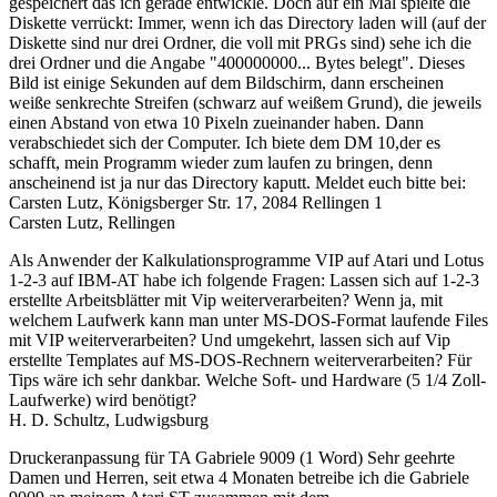
gespeichert das ich gerade entwickle. Doch auf ein Mal spielte die
Diskette verrückt: Immer, wenn ich das Directory laden will (auf der
Diskette sind nur drei Ordner, die voll mit PRGs sind) sehe ich die
drei Ordner und die Angabe "400000000... Bytes belegt". Dieses
Bild ist einige Sekunden auf dem Bildschirm, dann erscheinen
weiße senkrechte Streifen (schwarz auf weißem Grund), die jeweils
einen Abstand von etwa 10 Pixeln zueinander haben. Dann
verabschiedet sich der Computer. Ich biete dem DM 10,der es
schafft, mein Programm wieder zum laufen zu bringen, denn
anscheinend ist ja nur das Directory kaputt. Meldet euch bitte bei:
Carsten Lutz, Königsberger Str. 17, 2084 Rellingen 1
Carsten Lutz, Rellingen
Als Anwender der Kalkulationsprogramme VIP auf Atari und Lotus
1-2-3 auf IBM-AT habe ich folgende Fragen: Lassen sich auf 1-2-3
erstellte Arbeitsblätter mit Vip weiterverarbeiten? Wenn ja, mit
welchem Laufwerk kann man unter MS-DOS-Format laufende Files
mit VIP weiterverarbeiten? Und umgekehrt, lassen sich auf Vip
erstellte Templates auf MS-DOS-Rechnern weiterverarbeiten? Für
Tips wäre ich sehr dankbar. Welche Soft- und Hardware (5 1/4 Zoll-
Laufwerke) wird benötigt?
H. D. Schultz, Ludwigsburg
Druckeranpassung für TA Gabriele 9009 (1 Word) Sehr geehrte
Damen und Herren, seit etwa 4 Monaten betreibe ich die Gabriele