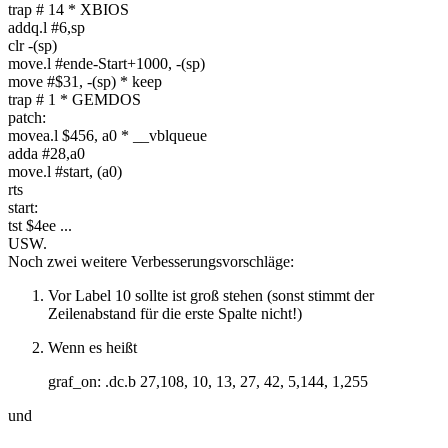
trap # 14 * XBIOS
addq.l #6,sp
clr -(sp)
move.l #ende-Start+1000, -(sp)
move #$31, -(sp) * keep
trap # 1 * GEMDOS
patch:
movea.l $456, a0 * __vblqueue
adda #28,a0
move.l #start, (a0)
rts
start:
tst $4ee ...
USW.
Noch zwei weitere Verbesserungsvorschläge:
Vor Label 10 sollte ist groß stehen (sonst stimmt der
Zeilenabstand für die erste Spalte nicht!)
Wenn es heißt
graf_on: .dc.b 27,108, 10, 13, 27, 42, 5,144, 1,255
und