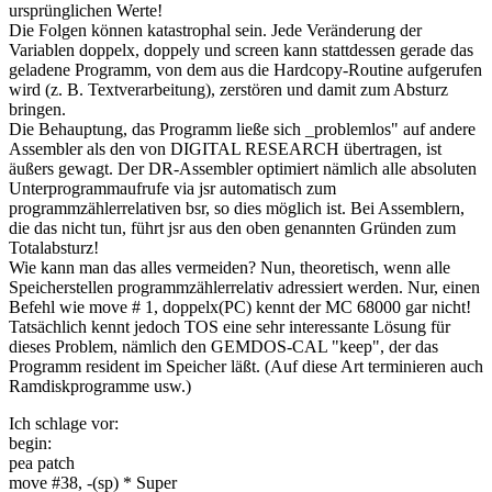
ursprünglichen Werte!
Die Folgen können katastrophal sein. Jede Veränderung der
Variablen doppelx, doppely und screen kann stattdessen gerade das
geladene Programm, von dem aus die Hardcopy-Routine aufgerufen
wird (z. B. Textverarbeitung), zerstören und damit zum Absturz
bringen.
Die Behauptung, das Programm ließe sich _problemlos" auf andere
Assembler als den von DIGITAL RESEARCH übertragen, ist
äußers gewagt. Der DR-Assembler optimiert nämlich alle absoluten
Unterprogrammaufrufe via jsr automatisch zum
programmzählerrelativen bsr, so dies möglich ist. Bei Assemblern,
die das nicht tun, führt jsr aus den oben genannten Gründen zum
Totalabsturz!
Wie kann man das alles vermeiden? Nun, theoretisch, wenn alle
Speicherstellen programmzählerrelativ adressiert werden. Nur, einen
Befehl wie move # 1, doppelx(PC) kennt der MC 68000 gar nicht!
Tatsächlich kennt jedoch TOS eine sehr interessante Lösung für
dieses Problem, nämlich den GEMDOS-CAL "keep", der das
Programm resident im Speicher läßt. (Auf diese Art terminieren auch
Ramdiskprogramme usw.)
Ich schlage vor:
begin:
pea patch
move #38, -(sp) * Super