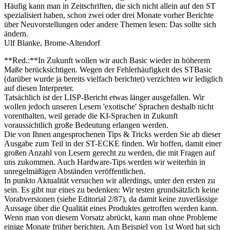
Häufig kann man in Zeitschriften, die sich nicht allein auf den ST
spezialisiert haben, schon zwei oder drei Monate vorher Berichte
über Neuvorstellungen oder andere Themen lesen: Das sollte sich
ändern.
Ulf Blanke, Brome-Altendorf
**Red.:**In Zukunft wollen wir auch Basic wieder in höherem
Maße berücksichtigen. Wegen der Fehlerhäufigkeit des STBasic
(darüber wurde ja bereits vielfach berichtet) verzichten wir lediglich
auf diesen Interpreter.
Tatsächlich ist der LISP-Bericht etwas länger ausgefallen. Wir
wollen jedoch unseren Lesern 'exotische' Sprachen deshalb nicht
vorenthalten, weil gerade die KI-Sprachen in Zukunft
voraussichtlich große Bedeutung erlangen werden.
Die von Ihnen angesprochenen Tips & Tricks werden Sie ab dieser
Ausgabe zum Teil in der ST-ECKE finden. Wir hoffen, damit einer
großen Anzahl von Lesern gerecht zu werden, die mit Fragen auf
uns zukommen. Auch Hardware-Tips werden wir weiterhin in
unregelmäßigen Abständen veröffentlichen.
In punkto Aktualität versuchen wir allerdings, unter den ersten zu
sein. Es gibt nur eines zu bedenken: Wir testen grundsätzlich keine
Vorabversionen (siehe Editorial 2/87), da damit keine zuverlässige
Aussage über die Qualität eines Produktes getroffen werden kann.
Wenn man von diesem Vorsatz abrückt, kann man ohne Probleme
einige Monate früher berichten. Am Beispiel von 1st Word hat sich