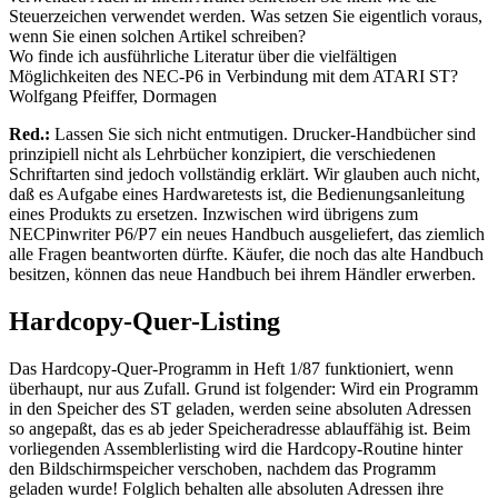
Steuerzeichen verwendet werden. Was setzen Sie eigentlich voraus,
wenn Sie einen solchen Artikel schreiben?
Wo finde ich ausführliche Literatur über die vielfältigen
Möglichkeiten des NEC-P6 in Verbindung mit dem ATARI ST?
Wolfgang Pfeiffer, Dormagen
Red.:
Lassen Sie sich nicht entmutigen. Drucker-Handbücher sind
prinzipiell nicht als Lehrbücher konzipiert, die verschiedenen
Schriftarten sind jedoch vollständig erklärt. Wir glauben auch nicht,
daß es Aufgabe eines Hardwaretests ist, die Bedienungsanleitung
eines Produkts zu ersetzen. Inzwischen wird übrigens zum
NECPinwriter P6/P7 ein neues Handbuch ausgeliefert, das ziemlich
alle Fragen beantworten dürfte. Käufer, die noch das alte Handbuch
besitzen, können das neue Handbuch bei ihrem Händler erwerben.
Hardcopy-Quer-Listing
Das Hardcopy-Quer-Programm in Heft 1/87 funktioniert, wenn
überhaupt, nur aus Zufall. Grund ist folgender: Wird ein Programm
in den Speicher des ST geladen, werden seine absoluten Adressen
so angepaßt, das es ab jeder Speicheradresse ablauffähig ist. Beim
vorliegenden Assemblerlisting wird die Hardcopy-Routine hinter
den Bildschirmspeicher verschoben, nachdem das Programm
geladen wurde! Folglich behalten alle absoluten Adressen ihre