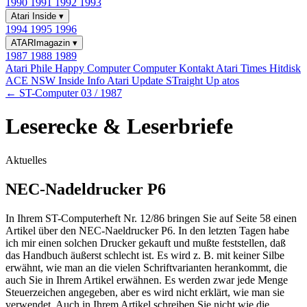
1990
1991
1992
1993
Atari Inside
▾
1994
1995
1996
ATARImagazin
▾
1987
1988
1989
Atari Phile
Happy Computer
Computer Kontakt
Atari Times
Hitdisk
ACE NSW Inside Info
Atari Update
STraight Up
atos
← ST-Computer 03 / 1987
Leserecke & Leserbriefe
Aktuelles
NEC-Nadeldrucker P6
In Ihrem ST-Computerheft Nr. 12/86 bringen Sie auf Seite 58 einen
Artikel über den NEC-Naeldrucker P6. In den letzten Tagen habe
ich mir einen solchen Drucker gekauft und mußte feststellen, daß
das Handbuch äußerst schlecht ist. Es wird z. B. mit keiner Silbe
erwähnt, wie man an die vielen Schriftvarianten herankommt, die
auch Sie in Ihrem Artikel erwähnen. Es werden zwar jede Menge
Steuerzeichen angegeben, aber es wird nicht erklärt, wie man sie
verwendet. Auch in Ihrem Artikel schreiben Sie nicht wie die