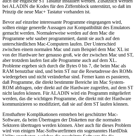
auch die englische ST Tastatur installiert werden. Zusätzlich werden
bei ALADIN die Kodes für den Ziffernblock unterstützt, so daß im
Prinzip die neue Mac+ Tastatur vorhanden ist.
Bevor auf einzelne interessante Programme eingegangen wird,
sollten einige generelle Aussagen zur Kompatibilität des Emulators
gemacht werden. Normalerweise werden auf dem Mac die
Programme sehr sauber programmiert, damit sie auch auf den
unterschiedlichen Mac-Computern laufen. Der Unterschied
zwischen einem normalen Mac und zum Beispiel dem Mac XL ist
von der Hardware her genauso groß, wie der zwischen Mac und ST,
aber trotzdem laufen fast alle Programme auch auf dem XL.
Probleme ergeben sich durch die Bytes 0 bis 7, die beim Mac als
RAM benutzbar sind, und beim ST nur die Resetadresse des ROMs
wiedergeben und nicht veränderbar sind. Ferner kann es passieren,
daß Programme, die direkt bestimmte Bereiche im Mac System-
ROM abfragen, oder direkt auf die Hardware zugreifen, auf dem ST
nicht laufen können. Für ALADIN wird ein Programm mitgeliefert
werden, das die wichtigen Programme, die direkt mit der Hardware
kommunizieren so modifiziert, daß sie auf dem ST laufen können.
Ernsthaftere Komplikationen entstehen bei geschützter Mac-
Software, da beim Übertragen der Disketten nur die normalen
Sektoren übertragen werden können. Aber auch für dieses Problem
wird von einigen Mac-Softwarefirmen ein sogenanntes HardDisk