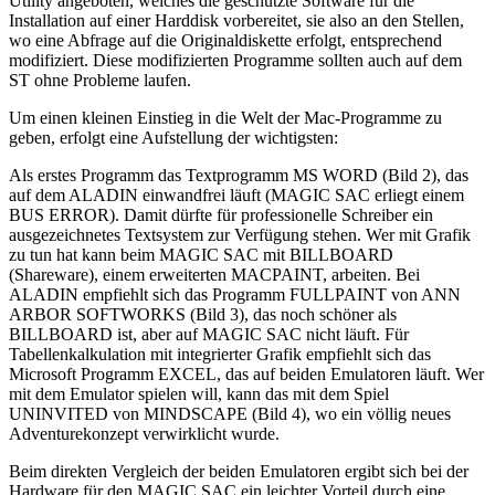
Utility angeboten, welches die geschützte Software für die
Installation auf einer Harddisk vorbereitet, sie also an den Stellen,
wo eine Abfrage auf die Originaldiskette erfolgt, entsprechend
modifiziert. Diese modifizierten Programme sollten auch auf dem
ST ohne Probleme laufen.
Um einen kleinen Einstieg in die Welt der Mac-Programme zu
geben, erfolgt eine Aufstellung der wichtigsten:
Als erstes Programm das Textprogramm MS WORD (Bild 2), das
auf dem ALADIN einwandfrei läuft (MAGIC SAC erliegt einem
BUS ERROR). Damit dürfte für professionelle Schreiber ein
ausgezeichnetes Textsystem zur Verfügung stehen. Wer mit Grafik
zu tun hat kann beim MAGIC SAC mit BILLBOARD
(Shareware), einem erweiterten MACPAINT, arbeiten. Bei
ALADIN empfiehlt sich das Programm FULLPAINT von ANN
ARBOR SOFTWORKS (Bild 3), das noch schöner als
BILLBOARD ist, aber auf MAGIC SAC nicht läuft. Für
Tabellenkalkulation mit integrierter Grafik empfiehlt sich das
Microsoft Programm EXCEL, das auf beiden Emulatoren läuft. Wer
mit dem Emulator spielen will, kann das mit dem Spiel
UNINVITED von MINDSCAPE (Bild 4), wo ein völlig neues
Adventurekonzept verwirklicht wurde.
Beim direkten Vergleich der beiden Emulatoren ergibt sich bei der
Hardware für den MAGIC SAC ein leichter Vorteil durch eine