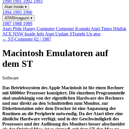
1990
1991
1992
1993
Atari Inside
▾
1994
1995
1996
ATARImagazin
▾
1987
1988
1989
Atari Phile
Happy Computer
Computer Kontakt
Atari Times
Hitdisk
ACE NSW Inside Info
Atari Update
STraight Up
atos
← ST-Computer 02 / 1987
Macintosh Emulatoren auf
dem ST
Software
Das Betriebssystem des Apple Macintosh ist für einen Rechner
mit 68000er Prozessor konzipiert. Die einzelnen Programmteile
sind unabhängig von der eigentlichen Hardware des Rechners
und nur direkt an den Schnittstellen zum Monitor, zur
Diskettenstation oder dem Drucker ist eine Anpassung der
Routinen an die Peripherie notwendig. Da der Atari über eine
ähnliche Hardware verfügt, und in der Geschwindigkeit des
Prozessors und der Auflösung des Monitors besser abschneidet