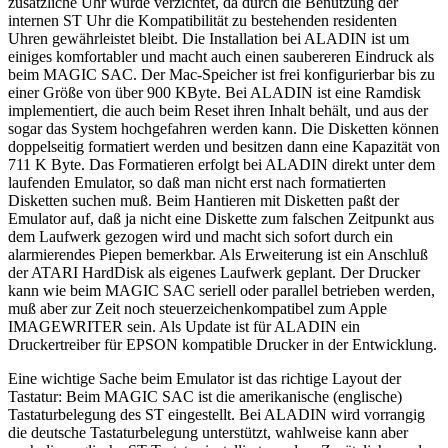
zusätzliche Uhr wurde verzichtet, da durch die Benutzung der
internen ST Uhr die Kompatibilität zu bestehenden residenten
Uhren gewährleistet bleibt. Die Installation bei ALADIN ist um
einiges komfortabler und macht auch einen saubereren Eindruck als
beim MAGIC SAC. Der Mac-Speicher ist frei konfigurierbar bis zu
einer Größe von über 900 KByte. Bei ALADIN ist eine Ramdisk
implementiert, die auch beim Reset ihren Inhalt behält, und aus der
sogar das System hochgefahren werden kann. Die Disketten können
doppelseitig formatiert werden und besitzen dann eine Kapazität von
711 K Byte. Das Formatieren erfolgt bei ALADIN direkt unter dem
laufenden Emulator, so daß man nicht erst nach formatierten
Disketten suchen muß. Beim Hantieren mit Disketten paßt der
Emulator auf, daß ja nicht eine Diskette zum falschen Zeitpunkt aus
dem Laufwerk gezogen wird und macht sich sofort durch ein
alarmierendes Piepen bemerkbar. Als Erweiterung ist ein Anschluß
der ATARI HardDisk als eigenes Laufwerk geplant. Der Drucker
kann wie beim MAGIC SAC seriell oder parallel betrieben werden,
muß aber zur Zeit noch steuerzeichenkompatibel zum Apple
IMAGEWRITER sein. Als Update ist für ALADIN ein
Druckertreiber für EPSON kompatible Drucker in der Entwicklung.
Eine wichtige Sache beim Emulator ist das richtige Layout der
Tastatur: Beim MAGIC SAC ist die amerikanische (englische)
Tastaturbelegung des ST eingestellt. Bei ALADIN wird vorrangig
die deutsche Tastaturbelegung unterstützt, wahlweise kann aber