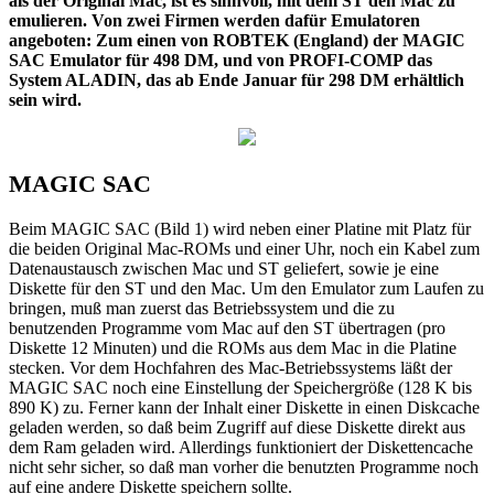
als der Original Mac, ist es sinnvoll, mit dem ST den Mac zu
emulieren. Von zwei Firmen werden dafür Emulatoren
angeboten: Zum einen von ROBTEK (England) der MAGIC
SAC Emulator für 498 DM, und von PROFI-COMP das
System ALADIN, das ab Ende Januar für 298 DM erhältlich
sein wird.
MAGIC SAC
Beim MAGIC SAC (Bild 1) wird neben einer Platine mit Platz für
die beiden Original Mac-ROMs und einer Uhr, noch ein Kabel zum
Datenaustausch zwischen Mac und ST geliefert, sowie je eine
Diskette für den ST und den Mac. Um den Emulator zum Laufen zu
bringen, muß man zuerst das Betriebssystem und die zu
benutzenden Programme vom Mac auf den ST übertragen (pro
Diskette 12 Minuten) und die ROMs aus dem Mac in die Platine
stecken. Vor dem Hochfahren des Mac-Betriebssystems läßt der
MAGIC SAC noch eine Einstellung der Speichergröße (128 K bis
890 K) zu. Ferner kann der Inhalt einer Diskette in einen Diskcache
geladen werden, so daß beim Zugriff auf diese Diskette direkt aus
dem Ram geladen wird. Allerdings funktioniert der Diskettencache
nicht sehr sicher, so daß man vorher die benutzten Programme noch
auf eine andere Diskette speichern sollte.